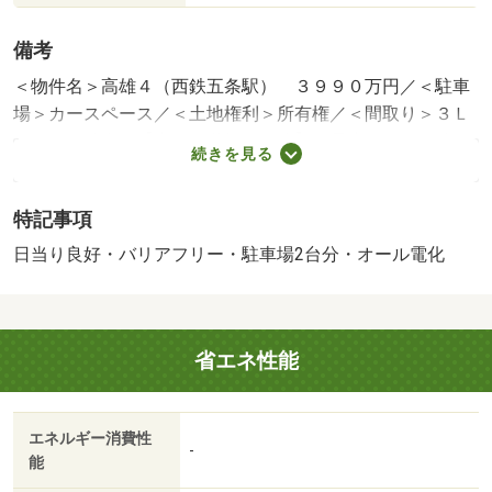
備考
＜物件名＞高雄４（西鉄五条駅） ３９９０万円／＜駐車
場＞カースペース／＜土地権利＞所有権／＜間取り＞３Ｌ
ＤＫ／＜特徴＞【本日見学予約可能】☆最大１０万円分の
続きを見る
ヤマダ電機商品券プレゼント実施中♪、高気密高断熱住宅・
地盤調査済・駐車２台可・土地５０坪以上・システムキッ
特記事項
チン
建築確認：有/NO.第２４ＷＨＥＣ確建福０１３９８号
日当り良好・バリアフリー・駐車場2台分・オール電化
販売戸数：1戸
省エネ性能
エネルギー消費性
-
能