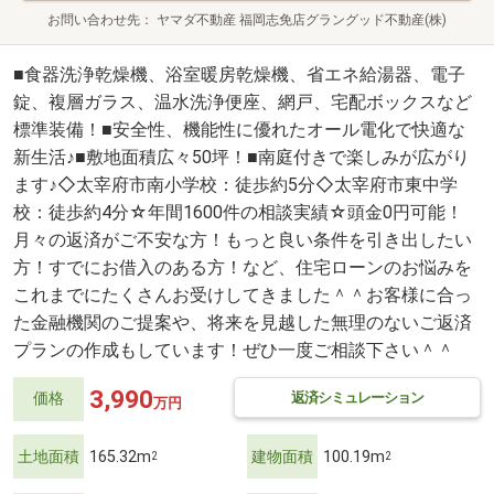
お問い合わせ先
ヤマダ不動産 福岡志免店グラングッド不動産(株)
■食器洗浄乾燥機、浴室暖房乾燥機、省エネ給湯器、電子
錠、複層ガラス、温水洗浄便座、網戸、宅配ボックスなど
標準装備！■安全性、機能性に優れたオール電化で快適な
新生活♪■敷地面積広々50坪！■南庭付きで楽しみが広がり
ます♪◇太宰府市南小学校：徒歩約5分◇太宰府市東中学
校：徒歩約4分☆年間1600件の相談実績☆頭金0円可能！
月々の返済がご不安な方！もっと良い条件を引き出したい
方！すでにお借入のある方！など、住宅ローンのお悩みを
これまでにたくさんお受けしてきました＾＾お客様に合っ
た金融機関のご提案や、将来を見越した無理のないご返済
プランの作成もしています！ぜひ一度ご相談下さい＾＾
3,990
返済シミュレーション
価格
万円
土地面積
165.32m
建物面積
100.19m
2
2