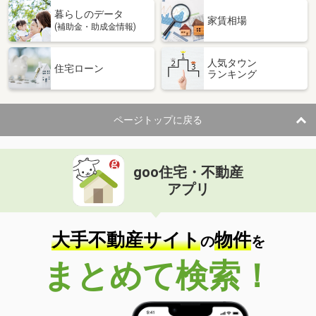
暮らしのデータ
家賃相場
(補助金・助成金情報)
人気タウン
住宅ローン
ランキング
ページトップに戻る
goo住宅・不動産
アプリ
大手不動産サイト
物件
の
を
まとめて検索！