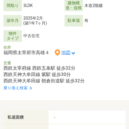
建物構
間取り
3LDK
木造2階建
造・規模
2025年2月
築年月
駐車場
有
(築1年7ヶ月)
物件
中古住宅
タイプ
住所
福岡県太宰府市高雄４
地図
交通
西鉄太宰府線 西鉄五条駅 徒歩32分
西鉄天神大牟田線 紫駅 徒歩30分
西鉄天神大牟田線 朝倉街道駅 徒歩32分
乗り換え検索
私道面積
-