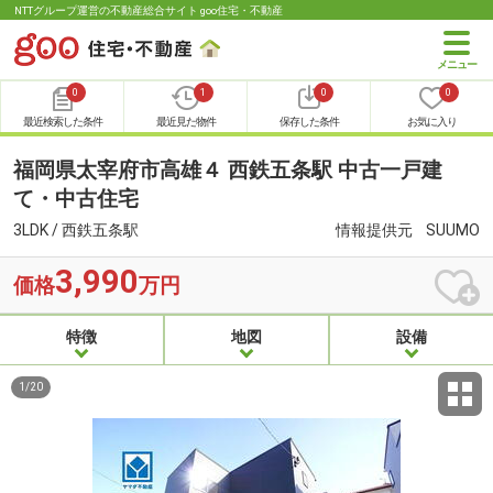
NTTグループ運営の不動産総合サイト goo住宅・不動産
0
1
0
0
最近検索した条件
最近見た物件
保存した条件
お気に入り
福岡県太宰府市高雄４ 西鉄五条駅 中古一戸建
て・中古住宅
3LDK / 西鉄五条駅
情報提供元
SUUMO
3,990
価格
万円
特徴
地図
設備
1
/
20