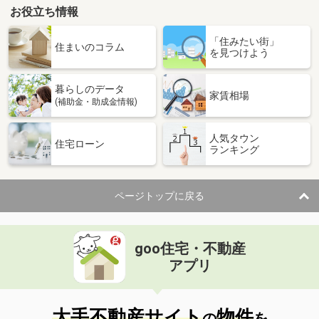
お役立ち情報
「住みたい街」
住まいのコラム
を見つけよう
暮らしのデータ
家賃相場
(補助金・助成金情報)
人気タウン
住宅ローン
ランキング
ページトップに戻る
goo住宅・不動産
アプリ
大手不動産サイト
物件
の
を