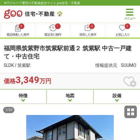
NTTグループ運営の不動産総合サイト goo住宅・不動産
0
1
0
0
最近検索した条件
最近見た物件
保存した条件
お気に入り
福岡県筑紫野市筑紫駅前通２ 筑紫駅 中古一戸建
て・中古住宅
5LDK / 筑紫駅
情報提供元
SUUMO
3,349
価格
万円
特徴
地図
設備
1
/
20