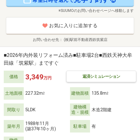
希望日時を選んで
※SUUMOのお問い合わせページへ移動します
お気に入りに追加する
お問い合わせ先
(株)駅前不動産西鉄筑紫店
■2026年内外装リフォーム済み■駐車場2台■西鉄天神大牟
田線「筑紫駅」まですぐ
3,349
返済シミュレーション
価格
万円
土地面積
227.32m
建物面積
135.8m
2
2
建物構
間取り
5LDK
木造2階建
造・規模
1988年11月
築年月
駐車場
有
(築37年10ヶ月)