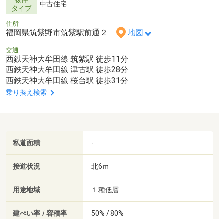
物件
中古住宅
タイプ
住所
福岡県筑紫野市筑紫駅前通２
地図
交通
西鉄天神大牟田線 筑紫駅 徒歩11分
西鉄天神大牟田線 津古駅 徒歩28分
西鉄天神大牟田線 桜台駅 徒歩31分
乗り換え検索
私道面積
-
接道状況
北6ｍ
用途地域
１種低層
建ぺい率 / 容積率
50% / 80%