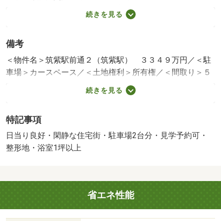
内装リフォーム：壁・床・全室
続きを見る
2026年1月完了
その他リフォーム：駐車場増設
備考
※年月は一番古いリフォーム箇所を表します
＜物件名＞筑紫駅前通２（筑紫駅） ３３４９万円／＜駐
車場＞カースペース／＜土地権利＞所有権／＜間取り＞５
ＬＤＫ／＜リフォーム＞●リフォーム：２０２６年１月完
続きを見る
了（水回り設備交換：キッチン・トイレ、内装リフォー
ム：壁・床・全室）、２０２６年１月完了（その他リフォ
特記事項
ーム：駐車場増設）※年月は一番古いリフォーム箇所を表
します／＜特徴＞２０２６年内外装リフォーム物件！駅チ
日当り良好・閑静な住宅街・駐車場2台分・見学予約可・
カで生活のしやすい立地です！、駐車２台可・即引渡可・
整形地・浴室1坪以上
土地５０坪以上・ＬＤＫ１８畳以上・スーパー 徒歩１０
分以内
販売戸数：1戸
省エネ性能