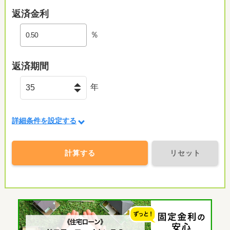
返済金利
％
返済期間
年
詳細条件を設定する
計算する
リセット