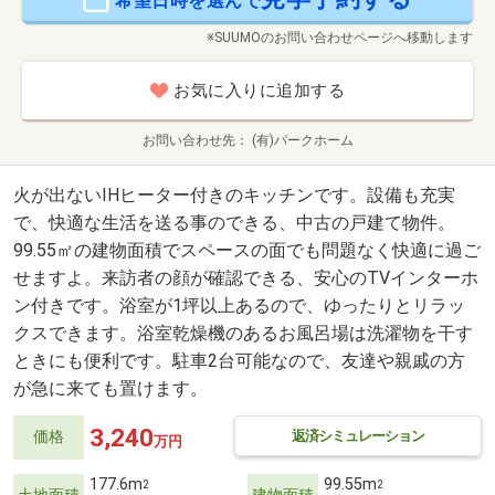
希望日時を選んで
※SUUMOのお問い合わせページへ移動します
お気に入りに追加する
お問い合わせ先
(有)パークホーム
火が出ないIHヒーター付きのキッチンです。設備も充実
で、快適な生活を送る事のできる、中古の戸建て物件。
99.55㎡の建物面積でスペースの面でも問題なく快適に過ご
せますよ。来訪者の顔が確認できる、安心のTVインターホ
ン付きです。浴室が1坪以上あるので、ゆったりとリラッ
クスできます。浴室乾燥機のあるお風呂場は洗濯物を干す
ときにも便利です。駐車2台可能なので、友達や親戚の方
が急に来ても置けます。
3,240
返済シミュレーション
価格
万円
177.6m
99.55m
2
2