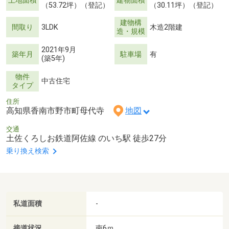
土地面積
建物面積
（53.72坪）（登記）
（30.11坪）（登記）
建物構
間取り
3LDK
木造2階建
造・規模
2021年9月
築年月
駐車場
有
(築5年)
物件
中古住宅
タイプ
住所
高知県香南市野市町母代寺
地図
交通
土佐くろしお鉄道阿佐線 のいち駅 徒歩27分
乗り換え検索
私道面積
-
接道状況
南6ｍ