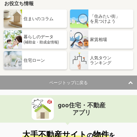
お役立ち情報
「住みたい街」
住まいのコラム
を見つけよう
暮らしのデータ
家賃相場
(補助金・助成金情報)
人気タウン
住宅ローン
ランキング
ページトップに戻る
goo住宅・不動産
アプリ
大手不動産サイト
物件
の
を