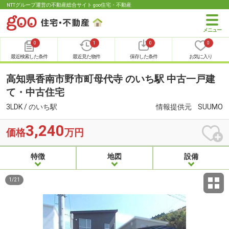
NTTグループ運営の不動産総合サイト goo住宅・不動産
0
1
0
0
最近検索した条件
最近見た物件
保存した条件
お気に入り
高知県香南市野市町母代寺 のいち駅 中古一戸建
て・中古住宅
3LDK / のいち駅
情報提供元
SUUMO
3,240
価格
万円
特徴
地図
設備
1
/
21