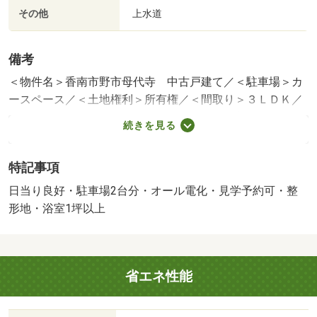
その他
上水道
備考
＜物件名＞香南市野市母代寺 中古戸建て／＜駐車場＞カ
ースペース／＜土地権利＞所有権／＜間取り＞３ＬＤＫ／
＜特徴＞築浅でキレイな３ＬＤＫ・太陽光搭載のオール電
続きを見る
化住宅です。、太陽光発電システム・駐車２台可・土地５
０坪以上・南向き・システムキッチン
特記事項
販売戸数：1戸
日当り良好・駐車場2台分・オール電化・見学予約可・整
形地・浴室1坪以上
省エネ性能