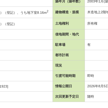
築年月（築年数）
2003年1月(
2
建物構造・規模
木造地上2階
7坪）（登記）、うち地下室8.16m
土地権利
所有権
0坪）（登記）
借地期間・地代
駐車場
有
都市計画
現況
引渡可能時期
即時
情報公開日
2026年8月5
1923]
次回更新予定日
随時