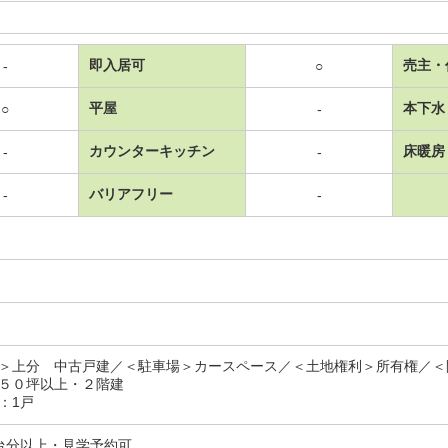
即入居可
売主・
-
○
平屋
本下水
○
-
カウンターキッチン
床暖房
-
-
バリアフリー
-
-
＞上分 中古戸建／＜駐車場＞カースペース／＜土地権利＞所有権／＜
５０坪以上・２階建
：1戸
台分以上・見学予約可