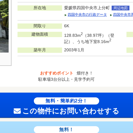
所在地
愛媛県四国中央市上分町
周辺地図
四国中央市の行政データ
四国中央市
間取り
6K
建物面積
2
128.83m
（38.97坪）（登
2
記）、うち地下室8.16m
築年月
2003年1月
おすすめポイント
畑付き！
駐車場3台分以上・見学予約可
無料・簡単約2分！
この物件にお問い合わせする
無料！