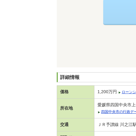
詳細情報
価格
1,200万円
ローン
愛媛県四国中央市上
所在地
四国中央市の行政デ
交通
ＪＲ予讃線 川之江駅 