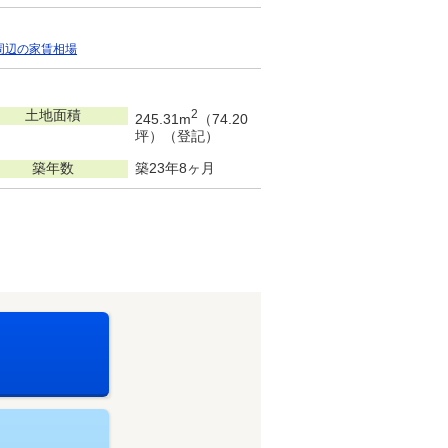
周辺の家賃相場
土地面積
2
245.31m
（74.20
坪）（登記）
築年数
築23年8ヶ月