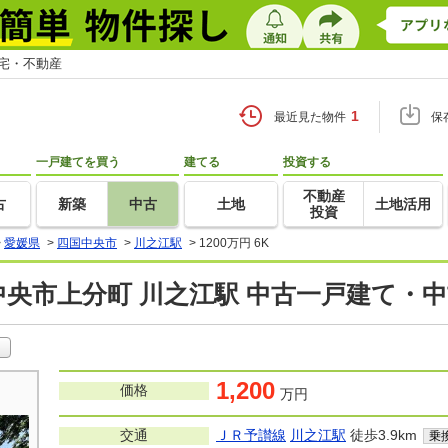
住宅・不動産
1
最近見た物件
保
一戸建てを買う
建てる
投資する
不動産
古
新築
中古
土地
土地活用
投資
>
愛媛県
>
四国中央市
>
川之江駅
>
1200万円 6K
央市上分町 川之江駅 中古一戸建て・
1,200
価格
万円
交通
ＪＲ予讃線
川之江駅
徒歩3.9km
乗