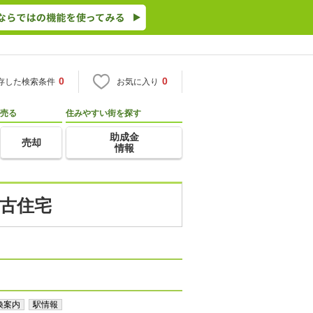
0
0
存した検索条件
お気に入り
売る
住みやすい街を探す
助成金
売却
情報
中古住宅
換案内
駅情報