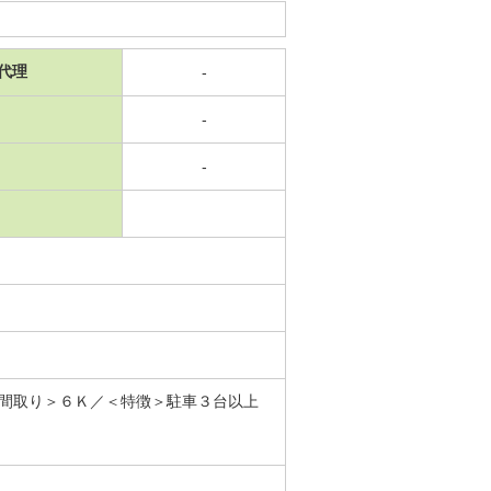
代理
-
-
-
間取り＞６Ｋ／＜特徴＞駐車３台以上