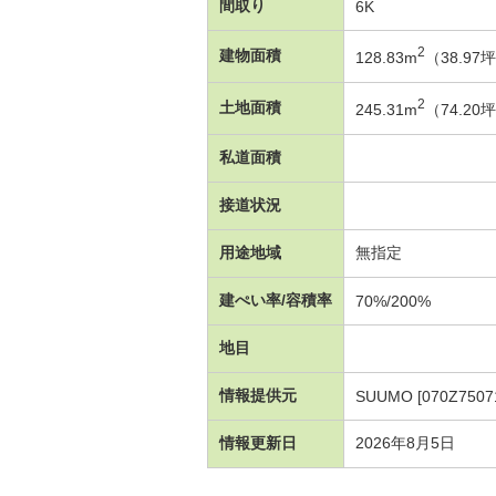
間取り
6K
2
建物面積
128.83m
（38.9
2
土地面積
245.31m
（74.2
私道面積
接道状況
用途地域
無指定
建ぺい率/容積率
70%/200%
地目
情報提供元
SUUMO [070Z7507
情報更新日
2026年8月5日