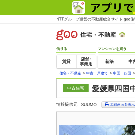
NTTグループ運営の不動産総合サイト goo
借りる
マンションを買う
店舗･
賃貸
新築
中
事業用
住宅・不動産
>
中古一戸建て
>
中国・四国
愛媛県四国中
中古住宅
情報提供元
SUUMO
印刷画面を表示