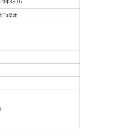
築23年8ヶ月)
地下1階建
日