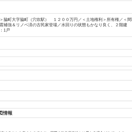
＞脇町大字脇町（穴吹駅） １２００万円／＜土地権利＞所有権／＜間
震補強＆リノベ済の古民家登場／水回りの状態もかなり良く、２階建
：1戸
図情報