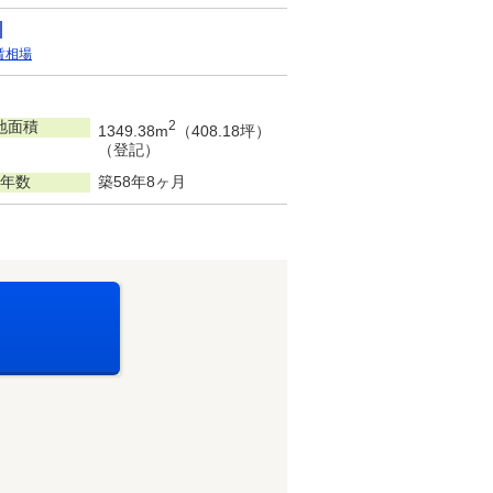
賃相場
地面積
2
1349.38m
（408.18坪）
（登記）
年数
築58年8ヶ月