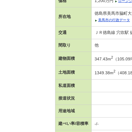
価格
1,200万円
ローン
徳島県美馬市脇町大
所在地
美馬市の行政データ
交通
ＪＲ徳島線 穴吹駅 徒
間取り
他
2
建物面積
347.43m
（105.
2
土地面積
1349.38m
（408.
私道面積
接道状況
用途地域
建ぺい率/容積率
-/-