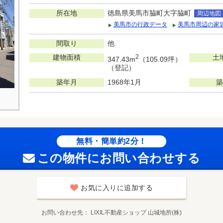
所在地
徳島県美馬市脇町大字脇町
周辺地図
美馬市の行政データ
美馬市周辺の家
間取り
他
建物面積
2
土
347.43m
（105.09坪）
（登記）
築年月
1968年1月
築
無料・簡単約2分！
この物件にお問い合わせする
お気に入りに追加する
お問い合わせ先
LIXIL不動産ショップ 山城地所(株)