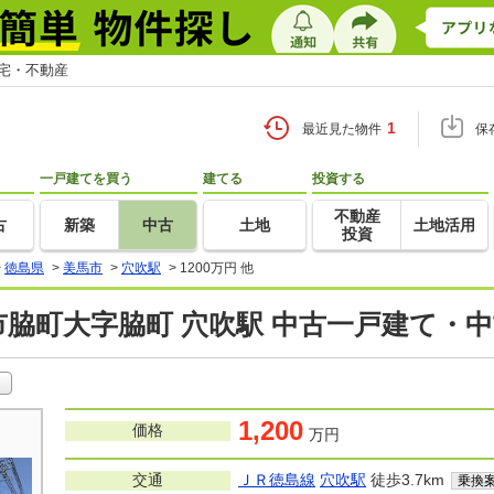
住宅・不動産
1
最近見た物件
保
一戸建てを買う
建てる
投資する
不動産
古
新築
中古
土地
土地活用
投資
>
徳島県
>
美馬市
>
穴吹駅
>
1200万円 他
脇町大字脇町 穴吹駅 中古一戸建て・
1,200
価格
万円
交通
ＪＲ徳島線
穴吹駅
徒歩3.7km
乗換