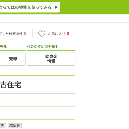
0
0
存した検索条件
お気に入り
売る
住みやすい街を探す
助成金
売却
情報
中古住宅
案内
駅情報