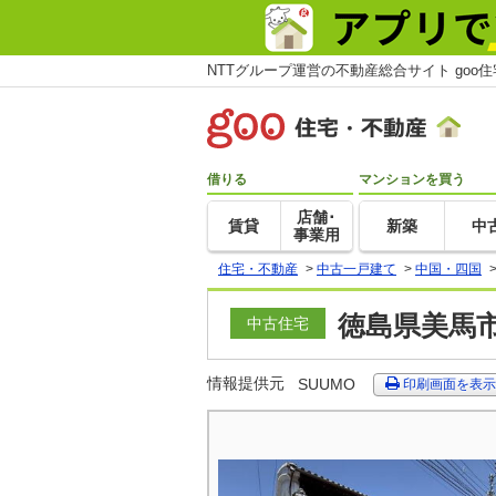
NTTグループ運営の不動産総合サイト goo
借りる
マンションを買う
店舗･
賃貸
新築
中
事業用
住宅・不動産
>
中古一戸建て
>
中国・四国
徳島県美馬市
中古住宅
情報提供元
SUUMO
印刷画面を表示