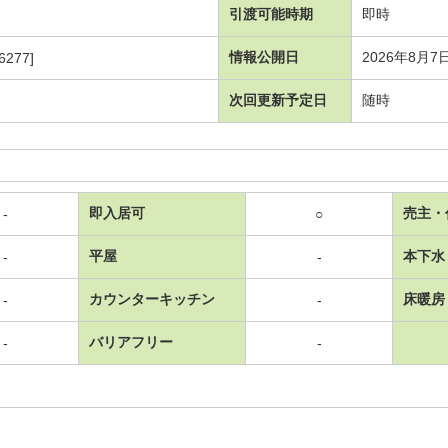
引渡可能時期
即時
情報公開日
2026年8月7
6277]
次回更新予定日
随時
即入居可
売主・
-
○
平屋
本下水
-
-
カウンターキッチン
床暖房
-
-
バリアフリー
-
-