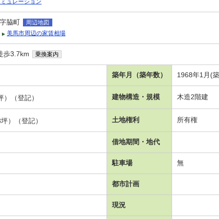
シミュレーション
字脇町
周辺地図
美馬市周辺の家賃相場
歩3.7km
乗換案内
築年月（築年数）
1968年1月(
建物構造・規模
木造2階建
09坪）（登記）
土地権利
所有権
18坪）（登記）
借地期間・地代
駐車場
無
都市計画
現況