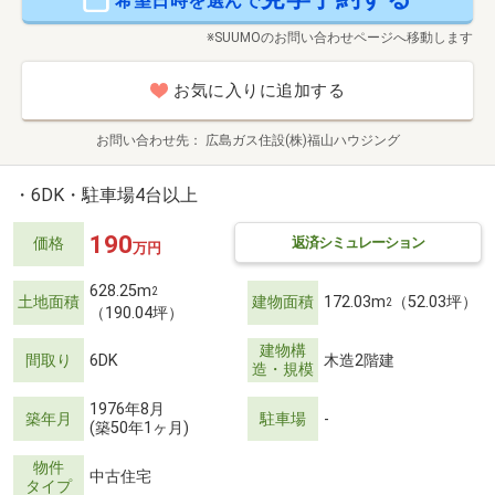
希望日時を選んで
※SUUMOのお問い合わせページへ移動します
お気に入りに追加する
お問い合わせ先
広島ガス住設(株)福山ハウジング
・6DK・駐車場4台以上
190
返済シミュレーション
価格
万円
628.25m
2
土地面積
建物面積
172.03m
（52.03坪）
2
（190.04坪）
建物構
間取り
6DK
木造2階建
造・規模
1976年8月
築年月
駐車場
-
(築50年1ヶ月)
物件
中古住宅
タイプ