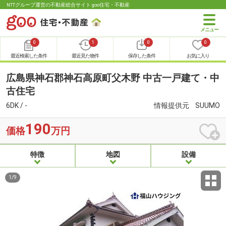
NTTグループ運営の不動産総合サイト goo住宅・不動産
0
1
0
0
最近検索した条件
最近見た物件
保存した条件
お気に入り
広島県神石郡神石高原町父木野 中古一戸建て・中
古住宅
6DK / -
情報提供元
SUUMO
190
価格
万円
特徴
地図
設備
1
/
9