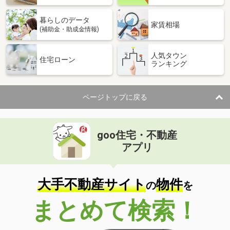
暮らしのデータ
家賃相場
(補助金・助成金情報)
人気タウン
住宅ローン
ランキング
ページトップに戻る
goo住宅・不動産
アプリ
大手不動産サイト
物件
の
を
まとめて検索！