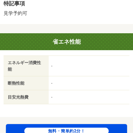
特記事項
① 雑種地（１筆：４４㎡）② 田（５筆：２，１２９
㎡）③ 畑（１筆：２００㎡）④ 山林 （１７筆：１
見学予約可
３，３３９㎡） ⑤ 原野（５筆：２，２１１㎡）
⑥ ため池 （１筆：１９㎡）計 （①～ ⑥）＝３０
筆※売主の都合により②～⑥の不動産については、売買対
省エネ性能
象不動産より除く場合がある事を予めご承知置き願いま
す。／＜特徴＞【６ＤＫ １９０万円】和風注文住宅のお
家！お庭からの眺望が良好です！、庭
エネルギー消費性
販売戸数：1戸
-
能
法令等制限：宅地造成等規制区域・農地法・国土利用計画
法・森林法。本売買物件には、別途、農地および森林等が
断熱性能
-
含まれている為
目安光熱費
-
無料・簡単約2分！