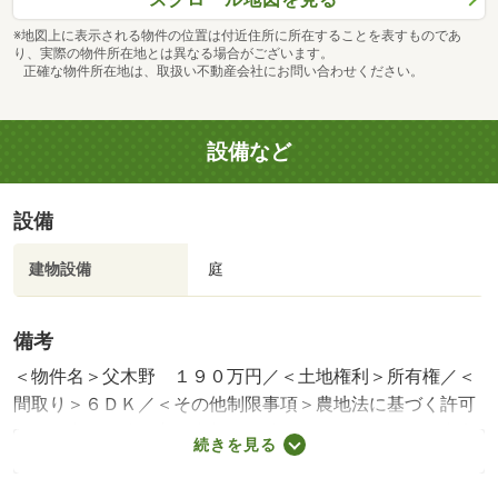
※地図上に表示される物件の位置は付近住所に所在することを表すものであ
り、実際の物件所在地とは異なる場合がございます。
正確な物件所在地は、取扱い不動産会社にお問い合わせください。
設備など
設備
建物設備
庭
備考
＜物件名＞父木野 １９０万円／＜土地権利＞所有権／＜
間取り＞６ＤＫ／＜その他制限事項＞農地法に基づく許可
を得る事が可能な方を売却の条件とします。また、国土利
続きを見る
用計画法並びに森林法に基づく届出を必要とします。売買
対象不動産（宅地 建付地）以外に含まれる不動産の内訳