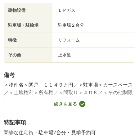
建物設備
ＬＰガス
駐車場・駐輪場
駐車場２台分
特徴
リフォーム
その他
上水道
備考
＜物件名＞関戸 １１４９万円／＜駐車場＞カースペース
／＜土地権利＞所有権／＜間取り＞４ＤＫ／＜その他制限
事項＞外）／＜特徴＞スーパーもコンビニも徒歩圏内☆生
続きを見る
活利便性に優れた快適な街♪、駐車２台可・土地５０坪以
上・内装リフォーム・閑静な住宅地・前道６ｍ以上
特記事項
販売戸数：1戸
法令等制限：※景観法※宅地造成及び特定盛土等規制法※都
閑静な住宅街・駐車場2台分・見学予約可