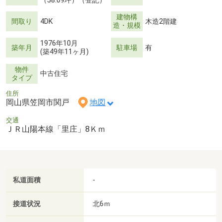
（58.09坪）（登記）
建物構
間取り
4DK
木造2階建
造・規模
1976年10月
築年月
駐車場
有
(築49年11ヶ月)
物件
中古住宅
タイプ
住所
岡山県笠岡市関戸
地図
交通
ＪＲ山陽本線「里庄」8Ｋｍ
私道面積
-
接道状況
北6ｍ