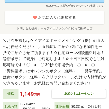
※SUUMOのお問い合わせページへ移動します
お気に入りに追加する
お問い合わせ先
ケイアイエポックメイキング(株)岡山店
＼おウチ探しはケイアイエポックメイキング（株）岡山店
へお任せください！／☆幅広いご紹介♪気になる物件を一
括でご紹介させて頂きます！☆住宅ローン相談無料対応！
秘密厳守にて親身にご対応します！☆土日平日夜でもご対
応可能です！〇 ● 〇 30秒で来場予約 〇 ● 〇
「資料請求」はオレンジのボタン（無料）、「見学予約」
は赤いボタン（無料）をクリック♪メールだけで内覧予約が
できちゃいます！お気軽にお問い合わせください♪
1,149
返済シミュレーション
価格
万円
192.04m
2
土地面積
建物面積
80.33m
（24.29坪）
2