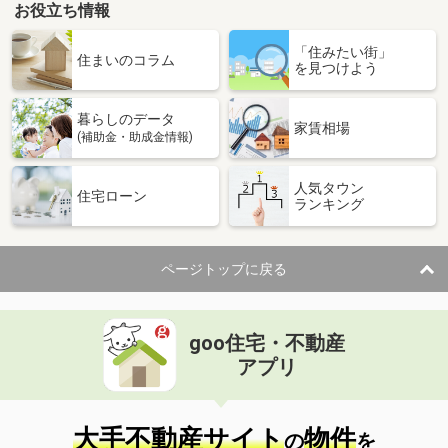
お役立ち情報
「住みたい街」
住まいのコラム
を見つけよう
暮らしのデータ
家賃相場
(補助金・助成金情報)
人気タウン
住宅ローン
ランキング
ページトップに戻る
goo住宅・不動産
アプリ
大手不動産サイト
物件
の
を