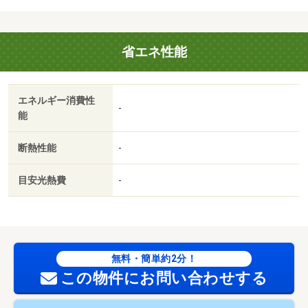
市再生特別措置法※建築基準法２２条区域※岡山県景観条例
※景観計画区域※立地適正化計画（居住誘導区域外・都市機
能誘導区域
省エネ性能
エネルギー消費性
-
能
断熱性能
-
目安光熱費
-
無料・簡単約2分！
この物件にお問い合わせする