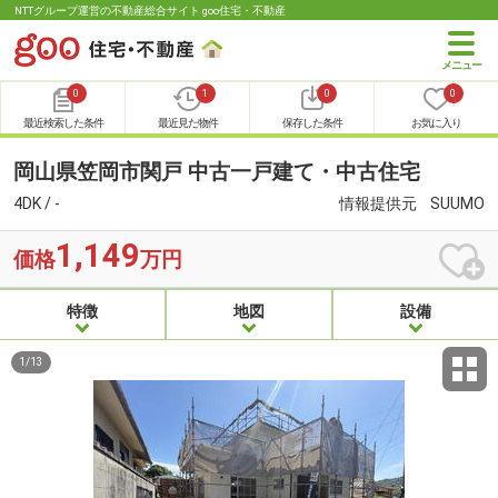
NTTグループ運営の不動産総合サイト goo住宅・不動産
0
1
0
0
最近検索した条件
最近見た物件
保存した条件
お気に入り
岡山県笠岡市関戸 中古一戸建て・中古住宅
4DK / -
情報提供元
SUUMO
1,149
価格
万円
特徴
地図
設備
1
/
13