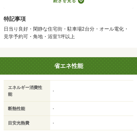
続きを見る
発電システム・駐車２台可・リバーサイド・市街地が近
い・システムキッチン
特記事項
販売戸数：1戸
法令等制限：景観法
日当り良好・閑静な住宅街・駐車場2台分・オール電化・
見学予約可・角地・浴室1坪以上
省エネ性能
エネルギー消費性
-
能
断熱性能
-
目安光熱費
-