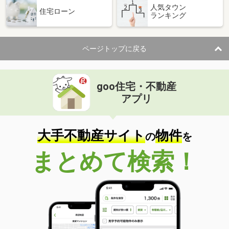
人気タウン
住宅ローン
ランキング
ページトップに戻る
goo住宅・不動産
アプリ
大手不動産サイト
物件
の
を
まとめて検索！