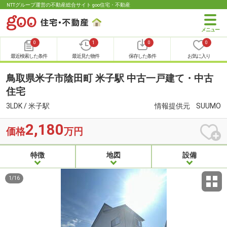
NTTグループ運営の不動産総合サイト goo住宅・不動産
0
1
0
0
最近検索した条件
最近見た物件
保存した条件
お気に入り
鳥取県米子市陰田町 米子駅 中古一戸建て・中古
住宅
3LDK / 米子駅
情報提供元
SUUMO
2,180
価格
万円
特徴
地図
設備
1
/
16