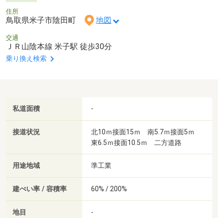
住所
鳥取県米子市陰田町
地図
交通
ＪＲ山陰本線 米子駅 徒歩30分
乗り換え検索
私道面積
-
接道状況
北10ｍ接面15ｍ 南5.7ｍ接面5ｍ
東6.5ｍ接面10.5ｍ 二方道路
用途地域
準工業
建ぺい率 / 容積率
60% / 200%
地目
-