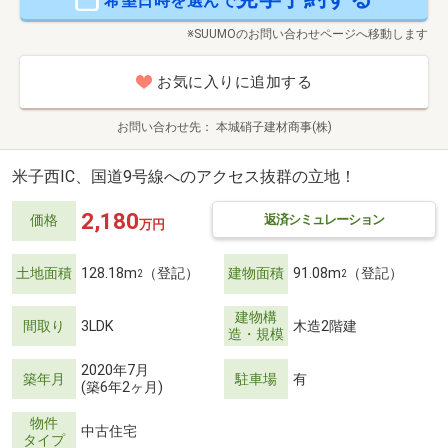
希望日時を選んで
※SUUMOのお問い合わせページへ移動します
お気に入りに追加する
お問い合わせ先
本城硝子建材商事(株)
米子西IC、国道9号線へのアクセス抜群の立地！
2,180
返済シミュレーション
価格
万円
土地面積
128.18m
（登記）
建物面積
91.08m
（登記）
2
2
建物構
間取り
3LDK
木造2階建
造・規模
2020年7月
築年月
駐車場
有
(築6年2ヶ月)
物件
中古住宅
タイプ