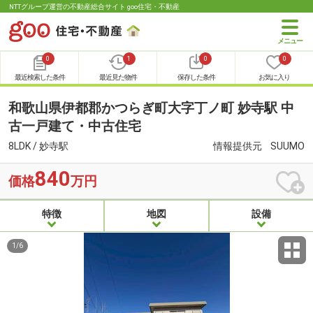
NTTグループ運営の不動産総合サイト goo住宅・不動産
0
1
0
0
最近検索した条件
最近見た物件
保存した条件
お気に入り
和歌山県伊都郡かつらぎ町大字丁ノ町 妙寺駅 中
古一戸建て・中古住宅
8LDK / 妙寺駅
情報提供元
SUUMO
840
価格
万円
特徴
地図
設備
1
/
6