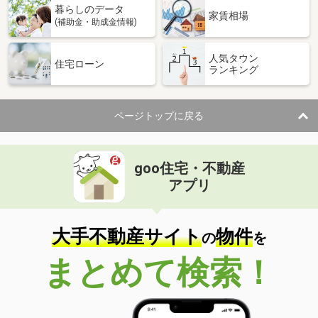
暮らしのデータ
家賃相場
(補助金・助成金情報)
人気タウン
住宅ローン
ランキング
ページトップに戻る
goo住宅・不動産
アプリ
大手不動産サイト
物件
の
を
まとめて検索！