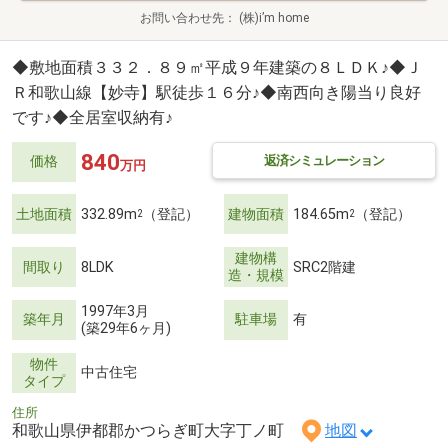
お問い合わせ先
(株)i’m home
◆敷地面積３３２．８９㎡平成９年建築の８ＬＤＫ♪◆Ｊ
Ｒ和歌山線【妙寺】駅徒歩１６分♪◆南西向き陽当り良好
です♪◆全居室収納有♪
840
返済シミュレーション
価格
万円
土地面積
332.89m
（登記）
建物面積
184.65m
（登記）
2
2
建物構
間取り
8LDK
SRC2階建
造・規模
1997年3月
築年月
駐車場
有
(築29年6ヶ月)
物件
中古住宅
タイプ
住所
和歌山県伊都郡かつらぎ町大字丁ノ町
地図