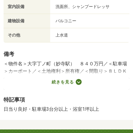
室内設備
洗面所、シャンプードレッサ
建物設備
バルコニー
その他
上水道
備考
＜物件名＞大字丁ノ町（妙寺駅） ８４０万円／＜駐車場
＞カーポート／＜土地権利＞所有権／＜間取り＞８ＬＤＫ
／＜特徴＞◆敷地面積３３２．８９㎡平成９年建築の８Ｌ
続きを見る
ＤＫ♪◆ＪＲ和歌山線【妙寺】駅、駐車３台以上可・陽当
り良好・全居室収納・ＬＤＫ１５畳以上・和室
特記事項
販売戸数：1戸
日当り良好・駐車場3台分以上・浴室1坪以上