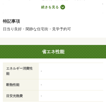
／＜特徴＞■土地面積約２３．３１坪■４ＤＫ■駐車１台可■
続きを見る
閑静な住宅地、システムキッチン・陽当り良好・閑静な住
宅地・和室・シャワー付洗面化粧台
特記事項
販売戸数：1戸
日当り良好・閑静な住宅街・見学予約可
省エネ性能
エネルギー消費性
-
能
断熱性能
-
目安光熱費
-