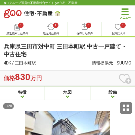
NTTグループ運営の不動産総合サイト goo住宅・不動産
0
1
0
0
最近検索した条件
最近見た物件
保存した条件
お気に入り
兵庫県三田市対中町 三田本町駅 中古一戸建て・
中古住宅
4DK / 三田本町駅
情報提供元
SUUMO
830
価格
万円
特徴
地図
設備
1
/
20