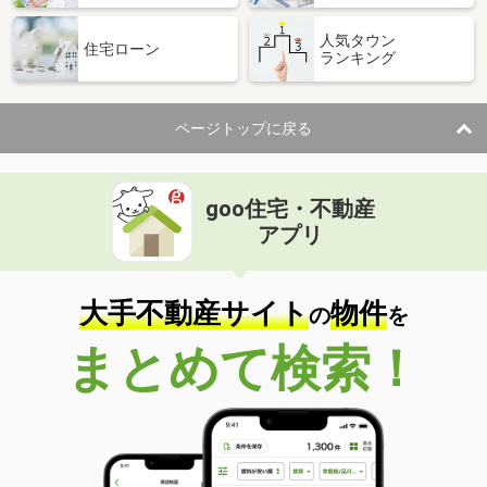
人気タウン
住宅ローン
ランキング
ページトップに戻る
goo住宅・不動産
アプリ
大手不動産サイト
物件
の
を
まとめて検索！