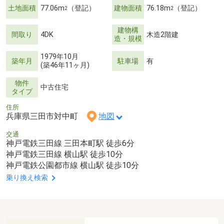
土地面積
77.06m
（登記）
建物面積
76.18m
（登記）
2
2
建物構
間取り
4DK
木造2階建
造・規模
1979年10月
築年月
駐車場
有
(築46年11ヶ月)
物件
中古住宅
タイプ
住所
兵庫県三田市対中町
地図
交通
神戸電鉄三田線 三田本町駅 徒歩6分
神戸電鉄三田線 横山駅 徒歩10分
神戸電鉄公園都市線 横山駅 徒歩10分
乗り換え検索