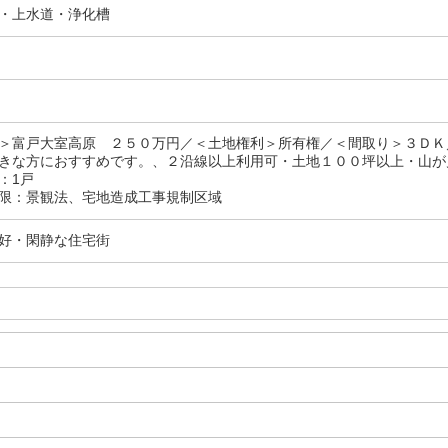
・上水道・浄化槽
＞富戸大室高原 ２５０万円／＜土地権利＞所有権／＜間取り＞３ＤＫ
きな方におすすめです。、２沿線以上利用可・土地１００坪以上・山が
：1戸
限：景観法、宅地造成工事規制区域
好・閑静な住宅街