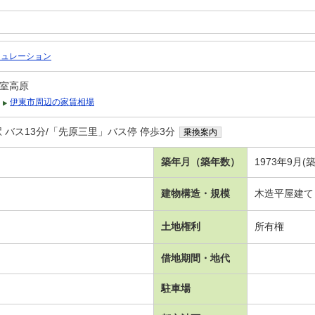
ミュレーション
室高原
伊東市周辺の家賃相場
 バス13分/「先原三里」バス停 停歩3分
乗換案内
築年月（築年数）
1973年9月(築
建物構造・規模
木造平屋建て
土地権利
所有権
借地期間・地代
駐車場