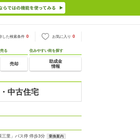
0
0
存した検索条件
お気に入り
売る
住みやすい街を探す
助成金
売却
情報
て・中古住宅
原三里」バス停 停歩3分
乗換案内