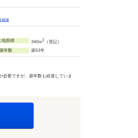
賃相場
土地面積
2
340m
（登記）
築年数
築53年
が必要ですが、築年数も経過していま