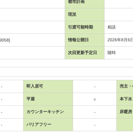
都市計画
現況
引渡可能時期
相談
情報公開日
2026年8月6
9058]
次回更新予定日
随時
即入居可
売主・
-
-
平屋
本下水
-
○
カウンターキッチン
床暖房
-
-
バリアフリー
-
-