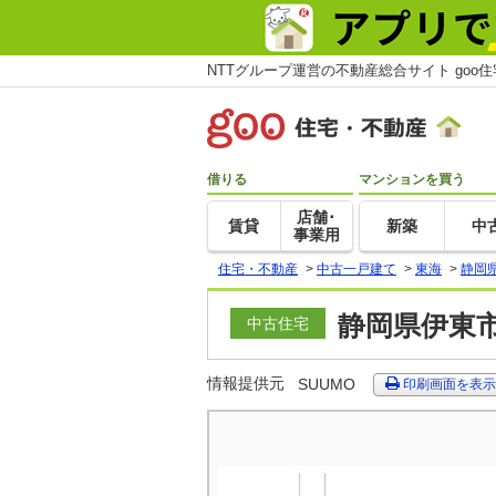
NTTグループ運営の不動産総合サイト goo
借りる
マンションを買う
店舗･
賃貸
新築
中
事業用
住宅・不動産
>
中古一戸建て
>
東海
>
静岡
静岡県伊東市
中古住宅
情報提供元
SUUMO
印刷画面を表示