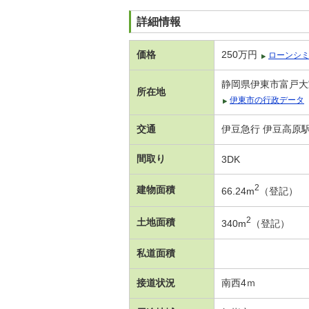
詳細情報
価格
250万円
ローンシ
静岡県伊東市富戸大
所在地
伊東市の行政データ
交通
伊豆急行 伊豆高原駅
間取り
3DK
2
建物面積
66.24m
（登記）
2
土地面積
340m
（登記）
私道面積
接道状況
南西4ｍ