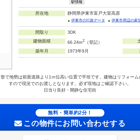
駅情報
所在地
静岡県伊東市富戸大室高原
伊東市の行政データ
伊東市周辺の家
間取り
3DK
建物面積
2
66.24m
（登記）
築年月
1973年9月
方形で地勢は前面道路より1ｍ位高い位置で平坦です。建物はリフォーム
すので現況でのお渡しとなります。必ず現地はご確認下さい。
日当り良好・閑静な住宅街
無料・簡単約2分！
この物件にお問い合わせする