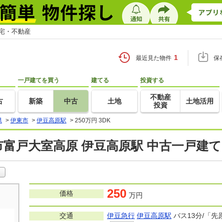
住宅・不動産
1
最近見た物件
保
一戸建てを買う
建てる
投資する
不動産
古
新築
中古
土地
土地活用
投資
県
>
伊東市
>
伊豆高原駅
>
250万円 3DK
富戸大室高原 伊豆高原駅 中古一戸建
250
価格
万円
交通
伊豆急行
伊豆高原駅
バス13分/「先