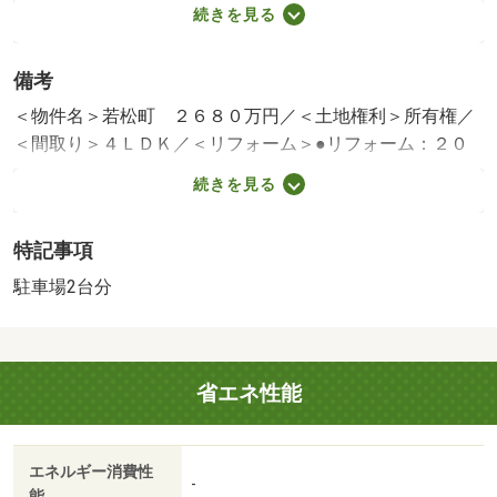
内装リフォーム：壁・床
続きを見る
その他：エアコン設置。建具
※年月は一番古いリフォーム箇所を表します
備考
＜物件名＞若松町 ２６８０万円／＜土地権利＞所有権／
＜間取り＞４ＬＤＫ／＜リフォーム＞●リフォーム：２０
２６年７月完了（水回り設備交換：キッチン・浴室・トイ
続きを見る
レ、内装リフォーム：壁・床、その他：エアコン設置。建
具）※年月は一番古いリフォーム箇所を表します／＜特徴
特記事項
＞《リフォーム物件》、駐車２台可・スーパー 徒歩１０
分以内・内装リフォーム・南向き・南側道路面す
駐車場2台分
販売戸数：1戸
省エネ性能
エネルギー消費性
-
能