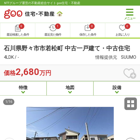
NTTグループ運営の不動産総合サイト goo住宅・不動産
0
1
0
0
最近検索した条件
最近見た物件
保存した条件
お気に入り
石川県野々市市若松町 中古一戸建て・中古住宅
4LDK / -
情報提供元
SUUMO
2,680
価格
万円
特徴
地図
設備
1
/
16