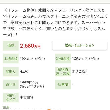
《リフォーム物件》水回りからフローリング・壁クロスま
でリフォーム済み。ハウスクリーニング済みの清潔な4LDK
で、家族それぞれの時間も大切にできます。スーパーや小
中学校、バス停が近く、買いものも通学もお出かけもスム
ーズに！
2,680
返済シミュレーション
価格
万円
土地面積
165.3m
（登記）
建物面積
128.34m
（登記）
2
2
建物構
間取り
4LDK
木造2階建
造・規模
1993年11月
築年月
駐車場
-
(築32年10ヶ月)
物件
中古住宅
タイプ
住所