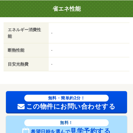
法令等制限：準防火地域、景観地区、高さ最高限度有
省エネ性能
エネルギー消費性
-
能
断熱性能
-
目安光熱費
-
無料・簡単約2分！
この物件にお問い合わせする
無料！
見学予約する
希望日時を選んで