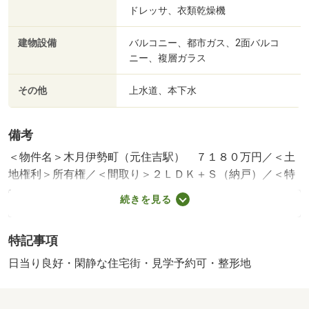
ドレッサ、衣類乾燥機
建物設備
バルコニー、都市ガス、2面バルコ
ニー、複層ガラス
その他
上水道、本下水
備考
＜物件名＞木月伊勢町（元住吉駅） ７１８０万円／＜土
地権利＞所有権／＜間取り＞２ＬＤＫ＋Ｓ（納戸）／＜特
徴＞採光良好！東横線・目黒線の「元住吉」駅徒歩４分！
続きを見る
住環境良好の築浅戸建！、地盤調査済・２沿線以上利用
可・スーパー 徒歩１０分以内・市街地が近い・浴室乾燥
特記事項
機
建築確認：有/NO.第ＫＢＩ－ＹＫＨ２２－１０－２０３３
日当り良好・閑静な住宅街・見学予約可・整形地
号
販売戸数：1戸