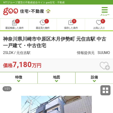
NTTグループ運営の不動産総合サイト goo住宅・不動産
0
1
0
0
最近検索した条件
最近見た物件
保存した条件
お気に入り
神奈川県川崎市中原区木月伊勢町 元住吉駅 中古
一戸建て・中古住宅
2SLDK / 元住吉駅
情報提供元
SUUMO
7,180
価格
万円
特徴
地図
設備
1
/
21