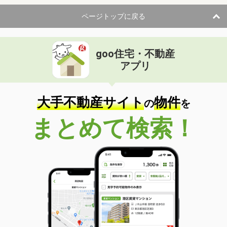
ページトップに戻る
goo住宅・不動産
アプリ
大手不動産サイト
物件
の
を
まとめて検索！