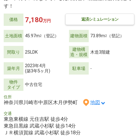
す！
7,180
返済シミュレーション
価格
万円
土地面積
45.97m
（登記）
建物面積
73.89m
（登記）
2
2
建物構
間取り
2SLDK
木造3階建
造・規模
2023年4月
築年月
駐車場
-
(築3年5ヶ月)
物件
中古住宅
タイプ
住所
神奈川県川崎市中原区木月伊勢町
地図
交通
東急東横線 元住吉駅 徒歩4分
東急目黒線 武蔵小杉駅 徒歩14分
ＪＲ横須賀線 武蔵小杉駅 徒歩18分