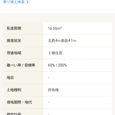
乗り換え検索
2
私道面積
16.55m
接道状況
北西4ｍ接面4.1ｍ
用途地域
１種住居
建ぺい率 / 容積率
60% / 200%
地目
-
土地権利
所有権
借地期間・地代
-
都市計画
-