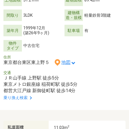
土地面積
51.21m
建物面積
89.42m
2
2
建物構
間取り
3LDK
軽量鉄骨3階建
造・規模
1999年12月
築年月
駐車場
有
(築26年9ヶ月)
物件
中古住宅
タイプ
住所
東京都台東区東上野５
地図
交通
ＪＲ山手線 上野駅 徒歩5分
東京メトロ銀座線 稲荷町駅 徒歩5分
都営大江戸線 新御徒町駅 徒歩14分
乗り換え検索
2
私道面積
11.03m