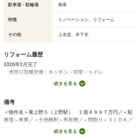
駐車場・駐輪場
車庫
特徴
リノベーション、リフォーム
その他
上水道、本下水
リフォーム履歴
2026年3月完了
水回り設備交換：キッチン・浴室・トイレ
内装リフォーム：壁・床
続きを見る
※年月は一番古いリフォーム箇所を表します
備考
＜物件名＞東上野５（上野駅） １億４９９７万円／＜駐
車場＞車庫／＜土地権利＞所有権／＜間取り＞３ＬＤＫ／
＜リフォーム＞●リフォーム：２０２６年３月完了（水回
続きを見る
り設備交換：キッチン・浴室・トイレ、内装リフォーム：