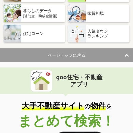
暮らしのデータ
家賃相場
(補助金・助成金情報)
人気タウン
住宅ローン
ランキング
ページトップに戻る
goo住宅・不動産
アプリ
大手不動産サイト
物件
の
を
まとめて検索！