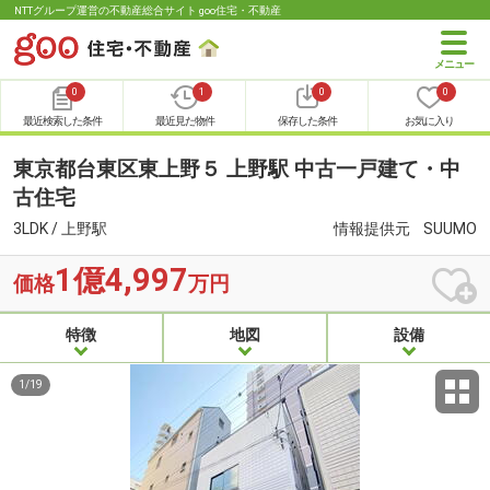
NTTグループ運営の不動産総合サイト goo住宅・不動産
0
1
0
0
最近検索した条件
最近見た物件
保存した条件
お気に入り
東京都台東区東上野５ 上野駅 中古一戸建て・中
古住宅
3LDK / 上野駅
情報提供元
SUUMO
1億4,997
価格
万円
特徴
地図
設備
1
/
19