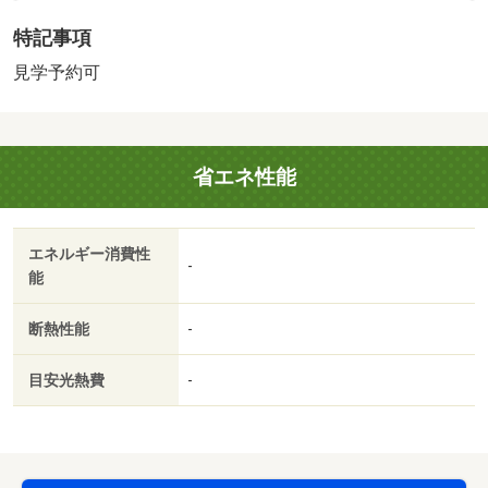
壁・床）※年月は一番古いリフォーム箇所を表します／＜
特記事項
特徴＞◇本日のご案内可能です！◆「上野」駅徒歩５分の
好立地！◇車庫付３ＬＤＫ、２沿線以上利用可・スーパ
見学予約可
ー 徒歩１０分以内・南向き・システムキッチン・全居室
収納
販売戸数：1戸
省エネ性能
法令等制限：景観法／宅地造成及び特定盛土等規制法
エネルギー消費性
-
能
断熱性能
-
目安光熱費
-