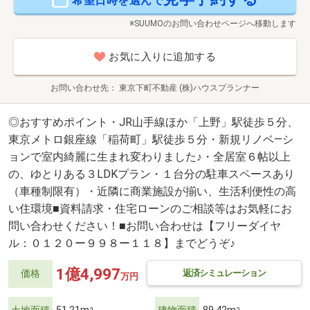
希望日時を選んで
※SUUMOのお問い合わせページへ移動します
お気に入りに追加する
お問い合わせ先
東京下町不動産 (株)ハウスプランナー
◎おすすめポイント・JR山手線ほか「上野」駅徒歩５分、
東京メトロ銀座線「稲荷町」駅徒歩５分・新規リノベ―シ
ョンで室内綺麗に生まれ変わりました♪・全居室６帖以上
の、ゆとりある３LDKプラン・１台分の駐車スペースあり
（車種制限有）・近隣に商業施設が揃い、生活利便性の高
い住環境■資料請求・住宅ローンのご相談等はお気軽にお
問い合わせください！■お問い合わせは【フリーダイヤ
ル：０１２０ー９９８ー１１８】までどうぞ♪
1億4,997
返済シミュレーション
価格
万円