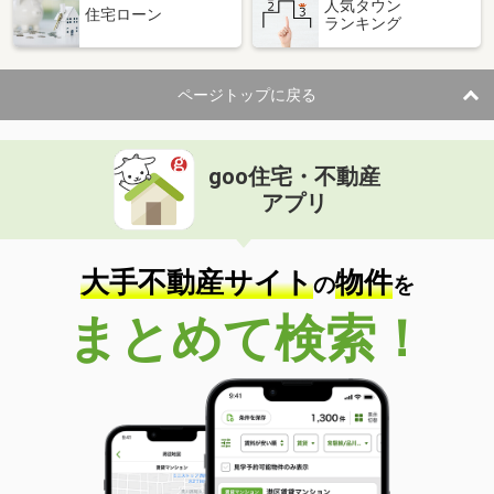
人気タウン
住宅ローン
ランキング
ページトップに戻る
goo住宅・不動産
アプリ
大手不動産サイト
物件
の
を
まとめて検索！