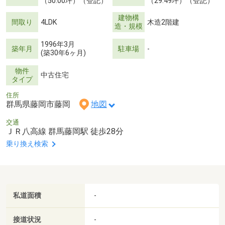
（50.00坪）（登記）
（29.49坪）（登記）
建物構
間取り
4LDK
木造2階建
造・規模
1996年3月
築年月
駐車場
-
(築30年6ヶ月)
物件
中古住宅
タイプ
住所
群馬県藤岡市藤岡
地図
交通
ＪＲ八高線 群馬藤岡駅 徒歩28分
乗り換え検索
私道面積
-
接道状況
-