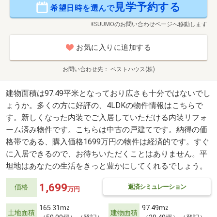
見学予約する
希望日時を選んで
※SUUMOのお問い合わせページへ移動します
お気に入りに追加する
お問い合わせ先
ベストハウス(株)
建物面積は97.49平米となっており広さも十分ではないでし
ょうか。多くの方に好評の、4LDKの物件情報はこちらで
す。新しくなった内装でご入居していただける内装リフォ
ーム済み物件です。こちらは中古の戸建てです。納得の価
格帯である、購入価格1699万円の物件は経済的です。すぐ
に入居できるので、お待ちいただくことはありません。平
坦地はあなたの生活をきっと豊かにしてくれるでしょう。
1,699
返済シミュレーション
価格
万円
165.31m
97.49m
2
2
土地面積
建物面積