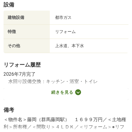
設備
建物設備
都市ガス
特徴
リフォーム
その他
上水道、本下水
リフォーム履歴
2026年7月完了
水回り設備交換：キッチン・浴室・トイレ
内装リフォーム：壁・床・全室
続きを見る
2026年7月完了
その他リフォーム：外壁
備考
※年月は一番古いリフォーム箇所を表します
＜物件名＞藤岡（群馬藤岡駅） １６９９万円／＜土地権
利＞所有権／＜間取り＞４ＬＤＫ／＜リフォーム＞●リフ