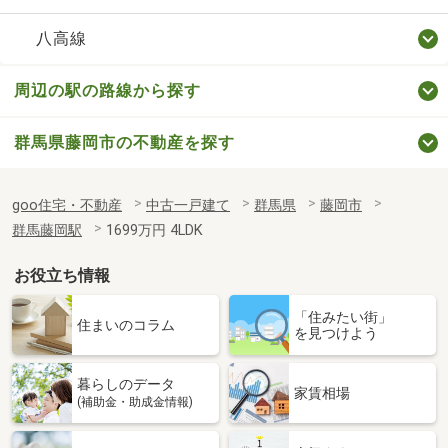
八高線
周辺の駅の路線から探す
群馬県藤岡市の不動産を探す
goo住宅・不動産
中古一戸建て
群馬県
藤岡市
群馬藤岡駅
1699万円 4LDK
お役立ち情報
「住みたい街」
住まいのコラム
を見つけよう
暮らしのデータ
家賃相場
(補助金・助成金情報)