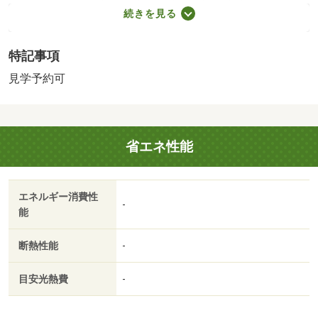
ォーム：２０２６年７月完了（水回り設備交換：キッチ
続きを見る
ン・浴室・トイレ、内装リフォーム：壁・床・全室）、２
０２６年７月完了（その他リフォーム：外壁）※年月は一
特記事項
番古いリフォーム箇所を表します／＜特徴＞【ベストハウ
ス】■リフォーム住宅です（＾＾♪〇藤岡第一小〇東中エリ
見学予約可
ア、土地５０坪以上・内外装リフォーム・内装リフォー
ム・外装リフォーム・２階建
販売戸数：1戸
省エネ性能
エネルギー消費性
-
能
断熱性能
-
目安光熱費
-