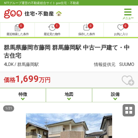
NTTグループ運営の不動産総合サイト goo住宅・不動産
0
1
0
0
最近検索した条件
最近見た物件
保存した条件
お気に入り
群馬県藤岡市藤岡 群馬藤岡駅 中古一戸建て・中
古住宅
4LDK / 群馬藤岡駅
情報提供元
SUUMO
1,699
価格
万円
特徴
地図
設備
1
/
21