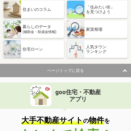
「住みたい街」
住まいのコラム
を見つけよう
暮らしのデータ
家賃相場
(補助金・助成金情報)
人気タウン
住宅ローン
ランキング
ページトップに戻る
goo住宅・不動産
アプリ
大手不動産サイト
物件
の
を