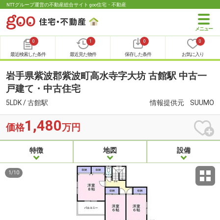
NTTグループ運営の不動産総合サイト goo住宅・不動産
0
1
0
0
最近検索した条件
最近見た物件
保存した条件
お気に入り
岩手県紫波郡紫波町高水寺字大坊 古館駅 中古一
戸建て・中古住宅
5LDK / 古館駅
情報提供元
SUUMO
1,480
価格
万円
特徴
地図
設備
1
/
10