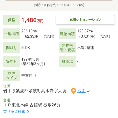
お問い合わせ先
ジャストワン(株)
1,480
返済シミュレーション
価格
万円
206.13m
123.37m
2
2
土地面積
建物面積
（62.35坪）（実測）
（37.31坪）（実測）
建物構
間取り
5LDK
木造2階建
造・規模
1994年6月
築年月
駐車場
-
(築32年3ヶ月)
物件
中古住宅
タイプ
住所
岩手県紫波郡紫波町高水寺字大坊
地図
交通
ＪＲ東北本線 古館駅 徒歩26分
乗り換え検索