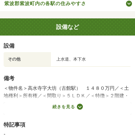
紫波郡紫波町内の各駅の住みやすさ
設備など
設備
その他
上水道、本下水
備考
＜物件名＞高水寺字大坊（古館駅） １４８０万円／＜土
地権利＞所有権／＜間取り＞５ＬＤＫ／＜特徴＞２階建・
小学校 徒歩１０分以内
続きを見る
販売戸数：1戸
特記事項
-