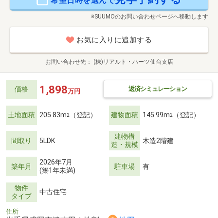
希望日時を選んで
※SUUMOのお問い合わせページへ移動します
お気に入りに追加する
お問い合わせ先
(株)リアルト・ハーツ仙台支店
1,898
返済シミュレーション
価格
万円
土地面積
205.83m
（登記）
建物面積
145.99m
（登記）
2
2
建物構
間取り
5LDK
木造2階建
造・規模
2026年7月
築年月
駐車場
有
(築1年未満)
物件
中古住宅
タイプ
住所