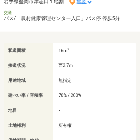
岩手県盛岡市津志田１地割
地図
交通
バス/「農村健康管理センター入口」バス停 停歩5分
2
私道面積
16m
接道状況
西2.7ｍ
用途地域
無指定
建ぺい率 / 容積率
70% / 200%
地目
-
土地権利
所有権