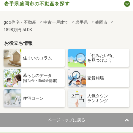
岩手県盛岡市の不動産を探す
goo住宅・不動産
中古一戸建て
岩手県
盛岡市
1898万円 5LDK
お役立ち情報
「住みたい街」
住まいのコラム
を見つけよう
暮らしのデータ
家賃相場
(補助金・助成金情報)
人気タウン
住宅ローン
ランキング
ページトップに戻る