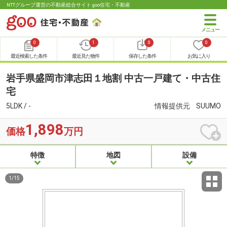
NTTグループ運営の不動産総合サイト goo住宅・不動産
0
1
0
0
最近検索した条件
最近見た物件
保存した条件
お気に入り
岩手県盛岡市津志田１地割 中古一戸建て・中古住
宅
5LDK / -
情報提供元
SUUMO
1,898
価格
万円
特徴
地図
設備
1
/
15