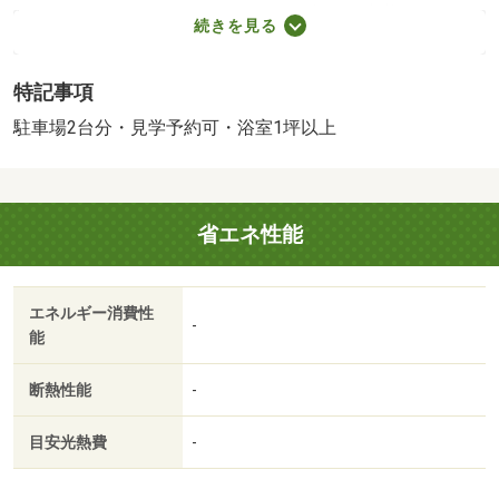
リフォーム＞●リフォーム：２０２６年７月内装リフォー
続きを見る
ム完了、２０２６年７月外装リフォーム完了／＜特徴＞津
志田小学校・見前中学校エリア人気の都南エリアです。、
特記事項
駐車２台可・ＬＤＫ２０畳以上・土地５０坪以上・内外装
リフォーム・システムキッチン
駐車場2台分・見学予約可・浴室1坪以上
販売戸数：1戸
法令等制限：文化財保護法
省エネ性能
エネルギー消費性
-
能
断熱性能
-
目安光熱費
-