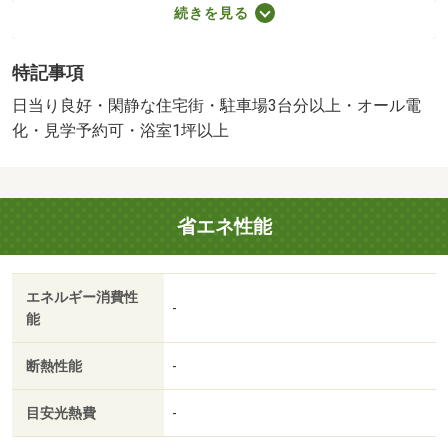
ＤＫ／＜特徴＞オール電化住宅、電気温水器と蓄熱暖房あ
続きを見る
り敷地内空きスペース３台以上駐車可、駐車３台以上可・
土地５０坪以上・南向き・システムキッチン・陽当り良好
特記事項
販売戸数：1戸
日当り良好・閑静な住宅街・駐車場3台分以上・オール電
化・見学予約可・浴室1坪以上
省エネ性能
エネルギー消費性
-
能
断熱性能
-
目安光熱費
-