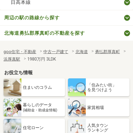
日高本線
周辺の駅の路線から探す
北海道勇払郡厚真町の不動産を探す
goo住宅・不動産
中古一戸建て
北海道
勇払郡厚真町
浜厚真駅
1980万円 3LDK
お役立ち情報
「住みたい街」
住まいのコラム
を見つけよう
暮らしのデータ
家賃相場
(補助金・助成金情報)
人気タウン
住宅ローン
ランキング