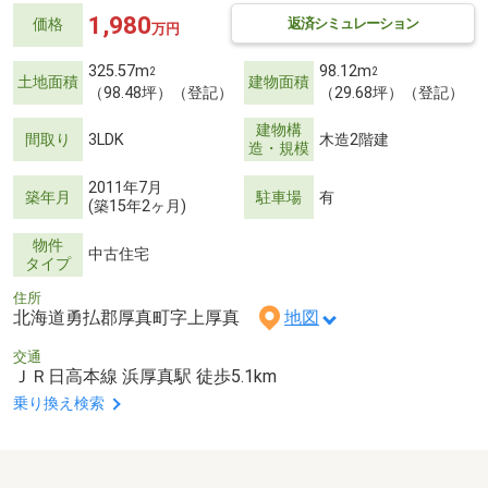
1,980
返済シミュレーション
価格
万円
325.57m
98.12m
2
2
土地面積
建物面積
（98.48坪）（登記）
（29.68坪）（登記）
建物構
間取り
3LDK
木造2階建
造・規模
2011年7月
築年月
駐車場
有
(築15年2ヶ月)
物件
中古住宅
タイプ
住所
北海道勇払郡厚真町字上厚真
地図
交通
ＪＲ日高本線 浜厚真駅 徒歩5.1km
乗り換え検索