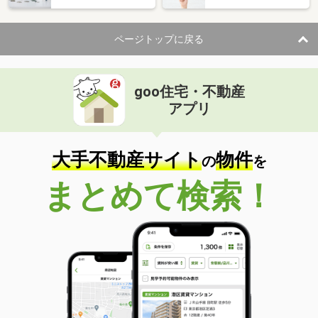
ページトップに戻る
goo住宅・不動産
アプリ
大手不動産サイト
物件
の
を
まとめて検索！