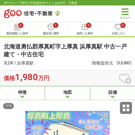
NTTグループ運営の不動産総合サイト goo住宅・不動産
0
1
0
0
最近検索した条件
最近見た物件
保存した条件
お気に入り
北海道勇払郡厚真町字上厚真 浜厚真駅 中古一戸
建て・中古住宅
3LDK / 浜厚真駅
情報提供元
SUUMO
1,980
価格
万円
特徴
地図
設備
1
/
14