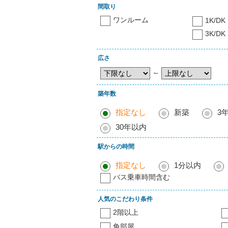
間取り
ワンルーム
1K/DK
3K/DK
広さ
～
築年数
指定なし
新築
3
30年以内
駅からの時間
指定なし
1分以内
バス乗車時間含む
人気のこだわり条件
2階以上
角部屋