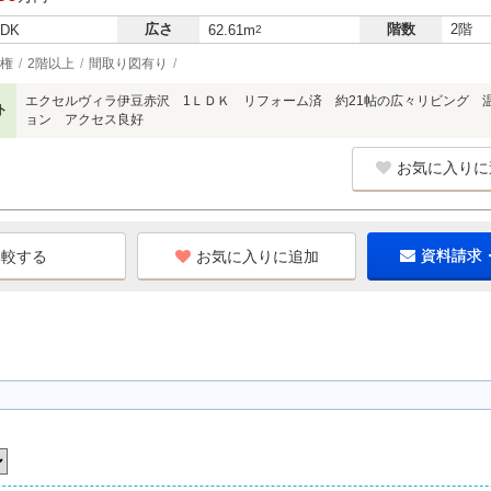
広さ
階数
2階
LDK
62.61m
2
権
2階以上
間取り図有り
エクセルヴィラ伊豆赤沢 1ＬＤＫ リフォーム済 約21帖の広々リビング 
ト
ョン アクセス良好
お気に入りに
お気に入りに追加
資料請求