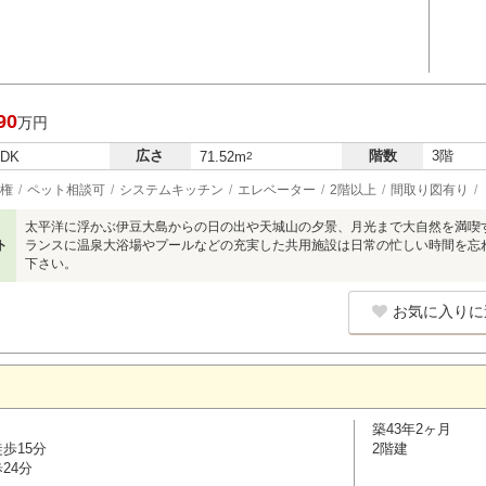
90
万円
広さ
階数
3階
LDK
71.52m
2
権
ペット相談可
システムキッチン
エレベーター
2階以上
間取り図有り
太平洋に浮かぶ伊豆大島からの日の出や天城山の夕景、月光まで大自然を満喫
ト
ランスに温泉大浴場やプールなどの充実した共用施設は日常の忙しい時間を忘
下さい。
お気に入りに
築43年2ヶ月
歩15分
2階建
24分