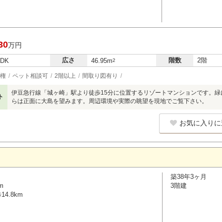
30
万円
広さ
階数
2階
LDK
46.95m
2
権
ペット相談可
2階以上
間取り図有り
伊豆急行線「城ヶ崎」駅より徒歩15分に位置するリゾートマンションです。
ト
らは正面に大島を望みます。周辺環境や実際の眺望を現地でご覧下さい。
お気に入りに
築38年3ヶ月
m
3階建
4.8km