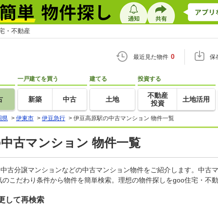
住宅・不動産
0
最近見た物件
保
一戸建てを買う
建てる
投資する
不動産
古
新築
中古
土地
土地活用
投資
岡県
>
伊東市
>
伊豆急行
>
伊豆高原駅の中古マンション 物件一覧
の中古マンション 物件一覧
、中古分譲マンションなどの中古マンション物件をご紹介します。中古マ
のこだわり条件から物件を簡単検索。理想の物件探しをgoo住宅・不
更して再検索