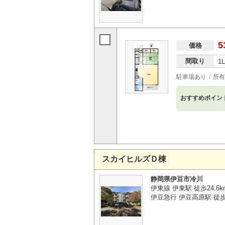
5
価格
間取り
1
駐車場あり
所有
おすすめポイン
スカイヒルズＤ棟
静岡県伊豆市冷川
伊東線 伊東駅 徒歩24.6k
伊豆急行 伊豆高原駅 徒歩1