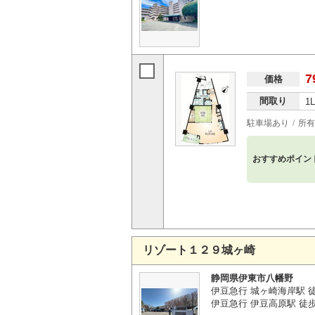
7
価格
間取り
1
駐車場あり
所有
おすすめポイン
リゾート１２９城ヶ崎
静岡県伊東市八幡野
伊豆急行 城ヶ崎海岸駅 徒
伊豆急行 伊豆高原駅 徒歩