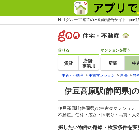
NTTグループ運営の不動産総合サイト goo
借りる
マンションを買う
店舗･
賃貸
新築
中
事業用
住宅・不動産
>
中古マンション
>
東海
>
静
伊豆高原駅(静岡県)
伊豆高原駅(静岡県)の中古売マンション
不動産。価格・広さ・間取り・写真・人気
探したい物件の路線・検索条件を変