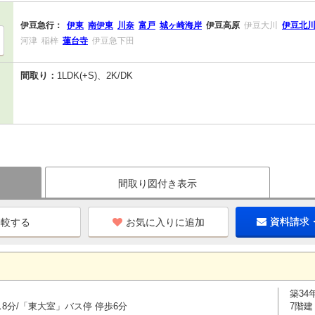
伊豆急行：
伊東
南伊東
川奈
富戸
城ヶ崎海岸
伊豆高原
伊豆大川
伊豆北
河津
稲梓
蓮台寺
伊豆急下田
間取り：
1LDK(+S)、2K/DK
間取り図付き表示
お気に入りに追加
資料請求
築34
8分/「東大室」バス停 停歩6分
7階建