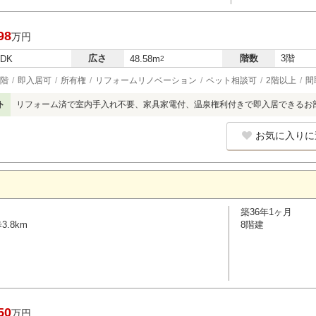
98
万円
広さ
階数
3階
LDK
48.58m
2
階
即入居可
所有権
リフォームリノベーション
ペット相談可
2階以上
間
ト
リフォーム済で室内手入れ不要、家具家電付、温泉権利付きで即入居できるお
お気に入りに
築36年1ヶ月
.8km
8階建
50
万円