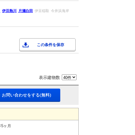
川
伊豆熱川
片瀬白田
伊豆稲取
今井浜海岸
この条件を保存
表示建物数
・お問い合わせをする(無料)
年5ヶ月