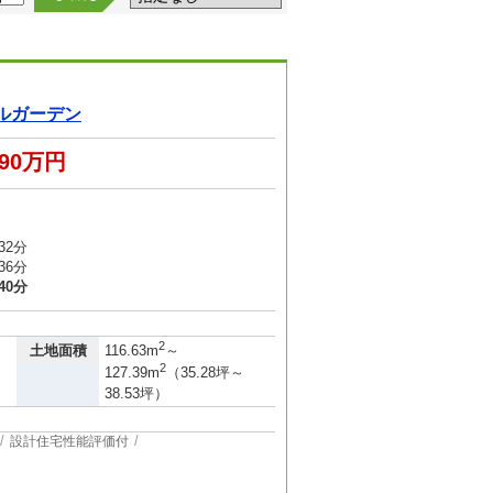
ルガーデン
390万円
32分
36分
40分
2
土地面積
116.63m
～
2
127.39m
（35.28坪～
38.53坪）
設計住宅性能評価付