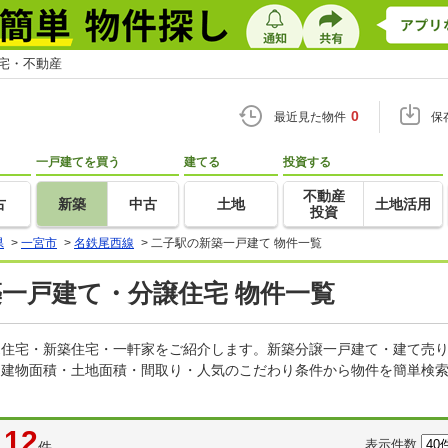
住宅・不動産
0
最近見た物件
保
一戸建てを買う
建てる
投資する
不動産
古
新築
中古
土地
土地活用
投資
県
>
一宮市
>
名鉄尾西線
>
二子駅の新築一戸建て 物件一覧
築一戸建て・分譲住宅 物件一覧
建売住宅・新築住宅・一軒家をご紹介します。新築分譲一戸建て・建て売
・建物面積・土地面積・間取り・人気のこだわり条件から物件を簡単検索
12
表示件数
件