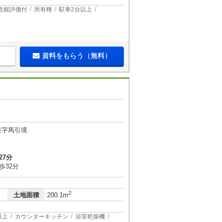
性能評価付
所有権
駐車2台以上
資料をもらう（無料）
森字馬引境
27分
歩32分
2
土地面積
200.1m
以上
カウンターキッチン
浴室乾燥機