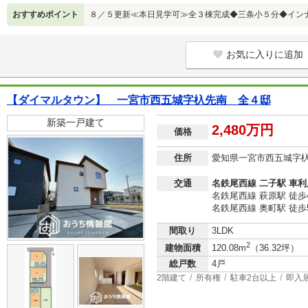
おすすめポイント
８／５更新≪本日見学可≫全３棟完成◆三条小５分◆イン
お気に入りに追加
【ダイマルタウン】 一宮市西五城字杁先南 全４邸
新築一戸建て
2,480万円
価格
住所
愛知県一宮市西五城字
交通
名鉄尾西線 二子駅 車利用
名鉄尾西線 萩原駅 徒歩
名鉄尾西線 奥町駅 徒歩
間取り
3LDK
2
建物面積
120.08m
（36.32坪）
総戸数
4戸
2階建て
所有権
駐車2台以上
即入