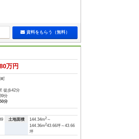
資料をもらう（無料）
380万円
田町
 徒歩42分
39分
50分
2
土地面積
89
144.34m
～
2
144.36m
43.66坪～43.66
坪