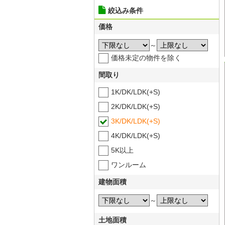
絞込み条件
価格
～
価格未定の物件を除く
間取り
1K/DK/LDK(+S)
2K/DK/LDK(+S)
3K/DK/LDK(+S)
4K/DK/LDK(+S)
5K以上
ワンルーム
建物面積
～
土地面積