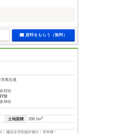
資料をもらう（無料）
森字馬引境
歩32分
27分
歩34分
2
土地面積
200.1m
付
建設住宅性能評価付
所有権