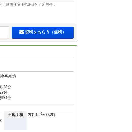
付
建設住宅性能評価付
所有権
資料をもらう（無料）
森字馬引境
歩28分
27分
歩34分
2
土地面積
200.1m
60.52坪
8