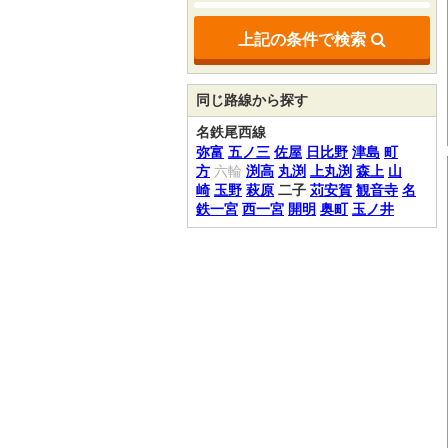
上記の条件で検索
同じ路線から探す
名鉄尾西線
弥富
五ノ三
佐屋
日比野
津島
町
方
六輪
渕高
丸渕
上丸渕
森上
山
崎
玉野
萩原
二子
苅安賀
観音寺
名
鉄一宮
西一宮
開明
奥町
玉ノ井