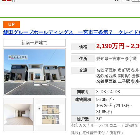
飯田グループホールディングス 一宮市三条第７ クレイド
新築一戸建て
2,190万円～2,
価格
住所
愛知県一宮市三条字通
交通
名鉄尾西線 奥町駅 徒歩
名鉄尾西線 開明駅 徒歩
名鉄尾西線 二子駅 徒歩
間取り
3LDK～4LDK
2
建物面積
96.38m
・
2
105.3m
（29.15坪・
31.85坪）
総戸数
3戸
都市ガス
ルーフバルコニー
2階建て
建設住宅性能評価付
所有権