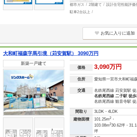
都市ガス
2階建て
設計住宅性能評価
駐車2台以上
お気に入りに追加
大和町福森字馬引境（苅安賀駅） 3090万円
新築一戸建て
3,090万円
価格
住所
愛知県一宮市大和町福
交通
名鉄尾西線 苅安賀駅 徒
名鉄尾西線 二子駅 徒歩
名鉄尾西線 観音寺駅 徒
間取り
3LDK・4LDK
2
建物面積
101.25m
・
2
103.08m
30.62坪・31.1
坪