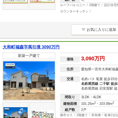
ルーフバルコニー
2階建て
設計住宅
カウンターキッチン
お気に入りに追加
大和町福森字馬引境 3090万円
新築一戸建て
3,090万円
価格
住所
愛知県一宮市大和町福
交通
名鉄バス 篭屋 徒歩15分
名鉄尾西線 二子駅 徒歩
名鉄尾西線 苅安賀駅 徒
間取り
3LDK・4LDK
2
2
建物面積
101.25m
・103.08m
総戸数
2戸
都市ガス
2階建て
所有権
駐車2台