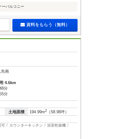
ナーバルコニー
資料をもらう（無料）
杁先南
 4.6km
48分
55分
2
土地面積
194.99m
（58.98坪）
居可
カウンターキッチン
浴室乾燥機