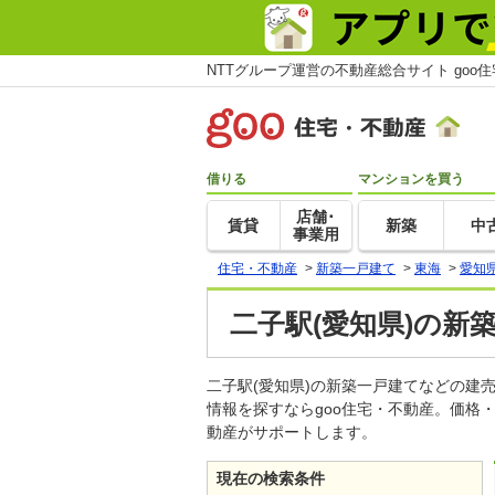
NTTグループ運営の不動産総合サイト goo
借りる
マンションを買う
店舗･
賃貸
新築
中
事業用
住宅・不動産
>
新築一戸建て
>
東海
>
愛知
二子駅(愛知県)の新
二子駅(愛知県)の新築一戸建てなどの
情報を探すならgoo住宅・不動産。価格
動産がサポートします。
現在の検索条件