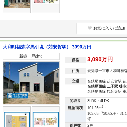
お気に入りに追加
大和町福森字馬引境（苅安賀駅） 3090万円
新築一戸建て
3,090万円
価格
住所
愛知県一宮市大和町福
交通
名鉄尾西線 苅安賀駅 徒
名鉄尾西線 二子駅 徒歩
名鉄尾西線 観音寺駅 車利
間取り
3LDK・4LDK
2
建物面積
101.25m
・
2
103.08m
30.62坪・31.1
坪
総戸数
2戸