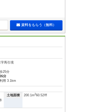
資料をもらう（無料）
森字馬引境
歩25分
26分
用 3.1km
2
土地面積
200.1m
60.52坪
8