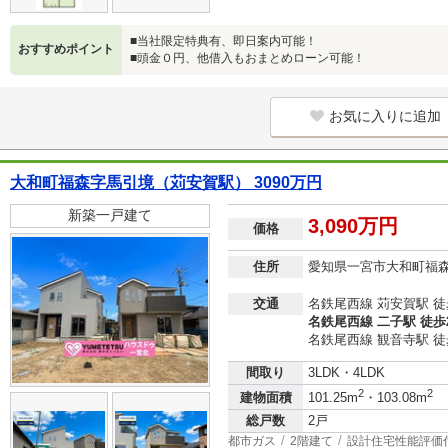
■当社限定特典有、即日案内可能！
おすすめポイント
■頭金０円、他借入もおまとめローン可能！
お気に入りに追加
大和町福森字馬引境（苅安賀駅） 3090万円
新築一戸建て
3,090万円
価格
住所
愛知県一宮市大和町福
交通
名鉄尾西線 苅安賀駅 徒
名鉄尾西線 二子駅 徒歩
名鉄尾西線 観音寺駅 徒
間取り
3LDK・4LDK
2
2
建物面積
101.25m
・103.08m
総戸数
2戸
都市ガス
2階建て
設計住宅性能評価