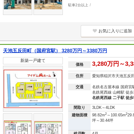
駐車2台以上
お気に入りに追加
天池五反田町（国府宮駅） 3280万円～3380万円
新築一戸建て
3,280万円～3,
価格
住所
愛知県稲沢市天池五反
交通
名鉄名古屋本線 国府宮駅
名鉄尾西線 山崎駅 徒歩
名鉄尾西線 二子駅 徒歩
間取り
3LDK～4LDK
2
2
建物面積
98.82m
～100.65m
29.
坪～30.44坪
総戸数
4戸