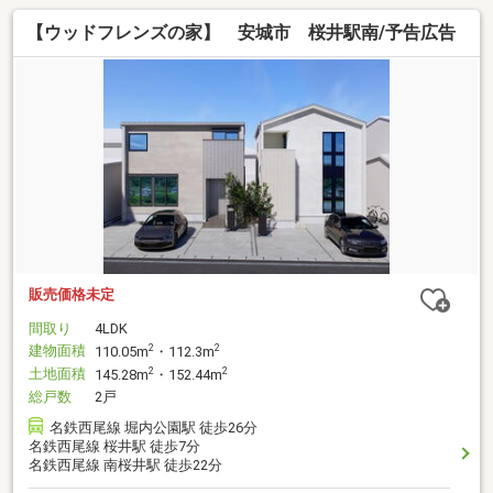
【ウッドフレンズの家】 安城市 桜井駅南/予告広告
販売価格未定
間取り
4LDK
建物面積
2
2
110.05m
・112.3m
土地面積
2
2
145.28m
・152.44m
総戸数
2戸
名鉄西尾線 堀内公園駅 徒歩26分
名鉄西尾線 桜井駅 徒歩7分
名鉄西尾線 南桜井駅 徒歩22分