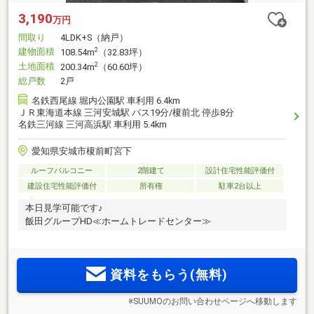
3,190
万円
間取り
4LDK+S（納戸）
建物面積
2
108.54m
（32.83坪）
土地面積
2
200.34m
（60.60坪）
総戸数
2戸
名鉄西尾線 堀内公園駅 車利用 6.4km
ＪＲ東海道本線 三河安城駅 バス19分/榎前北 停歩8分
名鉄三河線 三河高浜駅 車利用 5.4km
愛知県安城市榎前町宮下
ルーフバルコニー
2階建て
設計住宅性能評価付
建設住宅性能評価付
所有権
駐車2台以上
本日見学可能です♪
飯田グループHD≪ホームトレードセンター≫
資料をもらう(無料)
※SUUMOのお問い合わせページへ移動します