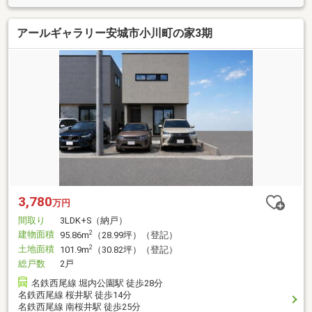
アールギャラリー安城市小川町の家3期
3,780
万円
間取り
3LDK+S（納戸）
建物面積
2
95.86m
（28.99坪）（登記）
土地面積
2
101.9m
（30.82坪）（登記）
総戸数
2戸
名鉄西尾線 堀内公園駅 徒歩28分
名鉄西尾線 桜井駅 徒歩14分
名鉄西尾線 南桜井駅 徒歩25分