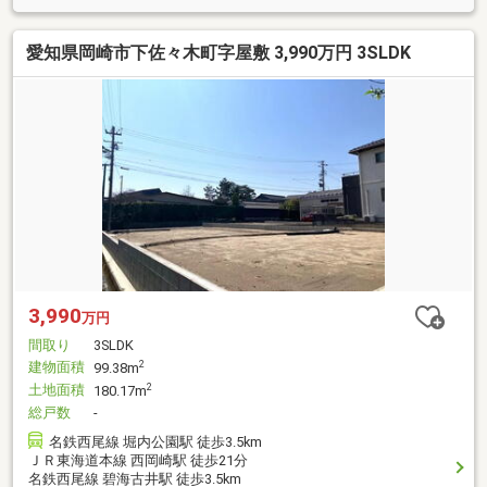
愛知県岡崎市下佐々木町字屋敷 3,990万円 3SLDK
3,990
万円
間取り
3SLDK
建物面積
2
99.38m
土地面積
2
180.17m
総戸数
-
名鉄西尾線 堀内公園駅 徒歩3.5km
ＪＲ東海道本線 西岡崎駅 徒歩21分
名鉄西尾線 碧海古井駅 徒歩3.5km