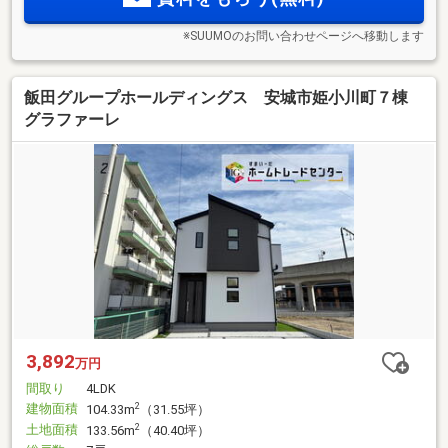
※SUUMOのお問い合わせページへ移動します
飯田グループホールディングス 安城市姫小川町７棟
グラファーレ
3,892
万円
間取り
4LDK
建物面積
2
104.33m
（31.55坪）
土地面積
2
133.56m
（40.40坪）