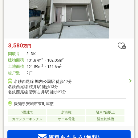
3,580
万円
間取り
3LDK
建物面積
2
2
101.87m
・102.06m
土地面積
2
2
121.59m
・121.6m
総戸数
2戸
名鉄西尾線 堀内公園駅 徒歩17分
名鉄西尾線 桜井駅 徒歩13分
名鉄西尾線 碧海古井駅 徒歩27分
愛知県安城市東町屋敷
2階建て
所有権
駐車2台以上
カウンターキッチン
オール電化
浴室乾燥機
資料をもらう(無料)