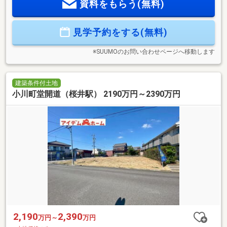
資料をもらう(無料)
503-720【通話料無料】へお気軽にお問い合わせください！平
日、土日問わずご案内致します！自己資金0円、自営業の方、
勤務年数が短い方など資金計画でご不安な方もお気軽にご相
見学予約をする(無料)
談ください♪未公開物件情報も多数ご用意しております
♪◇◆◇◆◇◆◇◆◇◆◇◆◇◆◇◆◇◆◇◆◇◆◇
※SUUMOのお問い合わせページへ移動します
建築条件付土地
小川町堂開道（桜井駅） 2190万円～2390万円
2,190
2,390
万円～
万円