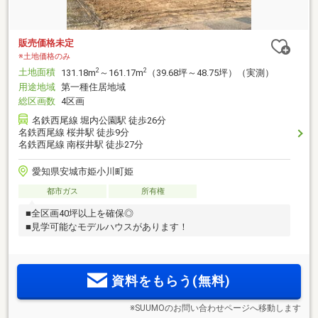
販売価格未定
※土地価格のみ
土地面積
2
2
131.18m
～161.17m
（39.68坪～48.75坪）（実測）
用途地域
第一種住居地域
総区画数
4区画
名鉄西尾線 堀内公園駅 徒歩26分
名鉄西尾線 桜井駅 徒歩9分
名鉄西尾線 南桜井駅 徒歩27分
愛知県安城市姫小川町姫
都市ガス
所有権
■全区画40坪以上を確保◎
■見学可能なモデルハウスがあります！
資料をもらう(無料)
※SUUMOのお問い合わせページへ移動します