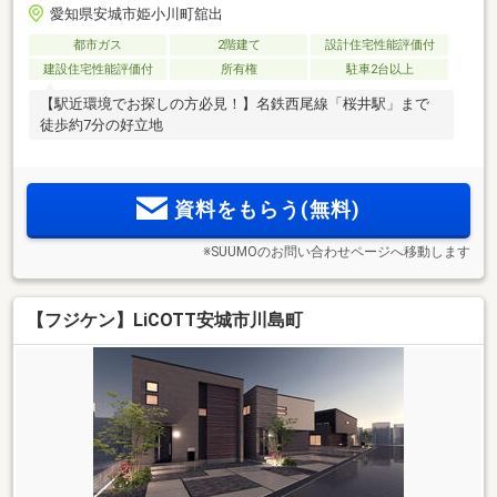
愛知県安城市姫小川町舘出
都市ガス
2階建て
設計住宅性能評価付
建設住宅性能評価付
所有権
駐車2台以上
【駅近環境でお探しの方必見！】名鉄西尾線「桜井駅」まで
徒歩約7分の好立地
資料をもらう(無料)
※SUUMOのお問い合わせページへ移動します
【フジケン】LiCOTT安城市川島町