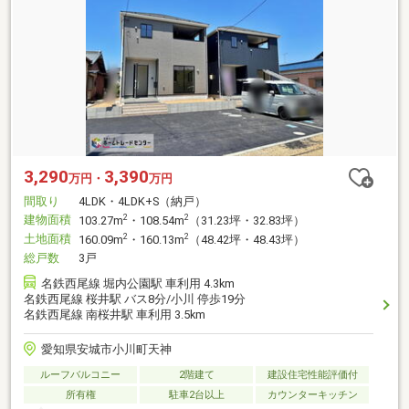
3,290
3,390
万円・
万円
間取り
4LDK・4LDK+S（納戸）
建物面積
2
2
103.27m
・108.54m
（31.23坪・32.83坪）
土地面積
2
2
160.09m
・160.13m
（48.42坪・48.43坪）
総戸数
3戸
名鉄西尾線 堀内公園駅 車利用 4.3km
名鉄西尾線 桜井駅 バス8分/小川 停歩19分
名鉄西尾線 南桜井駅 車利用 3.5km
愛知県安城市小川町天神
ルーフバルコニー
2階建て
建設住宅性能評価付
所有権
駐車2台以上
カウンターキッチン