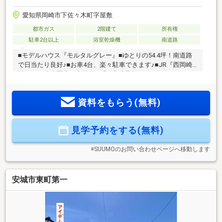
愛知県岡崎市下佐々木町字屋敷
都市ガス
2階建て
所有権
駐車2台以上
浴室乾燥機
南道路
■モデルハウス『モルタルグレー』■ゆとりの54.4坪！南道路
で日当たり良好♪■お車4台、楽々駐車できます♪■JR『西岡崎
駅』まで徒歩圏内の立地です◎■完成予想パースがありますの
でお気軽にお問い合わせください！
資料をもらう(無料)
見学予約をする(無料)
※SUUMOのお問い合わせページへ移動します
安城市東町第一