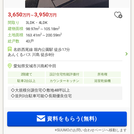
3,650
3,950
万円～
万円
間取り
3LDK・4LDK
建物面積
2
2
98.97m
～105.18m
土地面積
2
2
163.41m
～200.59m
総戸数
43戸
名鉄西尾線 堀内公園駅 徒歩17分
あんくるバス 川島 徒歩8分
愛知県安城市川島町中田
2階建て
設計住宅性能評価付
所有権
駐車2台以上
カウンターキッチン
浴室乾燥機
◇大規模分譲住宅◇敷地48坪以上
◇並列3台駐車可能◇長期優良住宅
資料をもらう(無料)
※SUUMOのお問い合わせページへ移動します