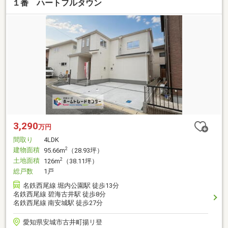
１番 ハートフルタウン
3,290
万円
間取り
4LDK
建物面積
2
95.66m
（28.93坪）
土地面積
2
126m
（38.11坪）
総戸数
1戸
名鉄西尾線 堀内公園駅 徒歩13分
名鉄西尾線 碧海古井駅 徒歩8分
名鉄西尾線 南安城駅 徒歩27分
愛知県安城市古井町揚リ登