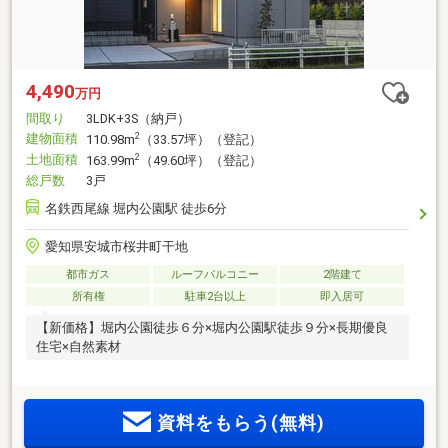
4,490
万円
間取り
3LDK+3S（納戸）
建物面積
2
110.98m
（33.57坪）（登記）
土地面積
2
163.99m
（49.60坪）（登記）
総戸数
3戸
名鉄西尾線 堀内公園駅 徒歩6分
愛知県安城市桜井町干地
都市ガス
ルーフバルコニー
2階建て
所有権
駐車2台以上
即入居可
【新価格】堀内公園徒歩６分×堀内公園駅徒歩９分×長期優良
住宅×自然素材
資料をもらう(無料)