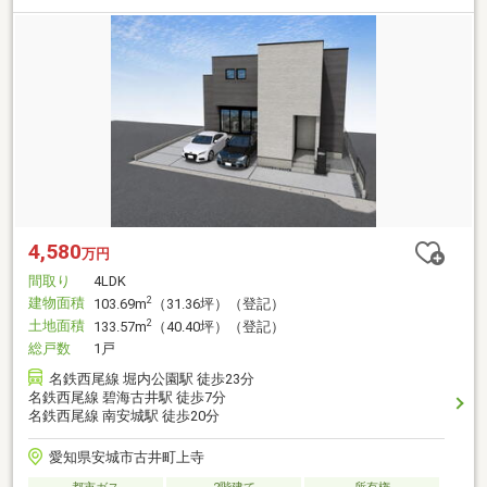
4,580
万円
間取り
4LDK
建物面積
2
103.69m
（31.36坪）（登記）
土地面積
2
133.57m
（40.40坪）（登記）
総戸数
1戸
名鉄西尾線 堀内公園駅 徒歩23分
名鉄西尾線 碧海古井駅 徒歩7分
名鉄西尾線 南安城駅 徒歩20分
愛知県安城市古井町上寺