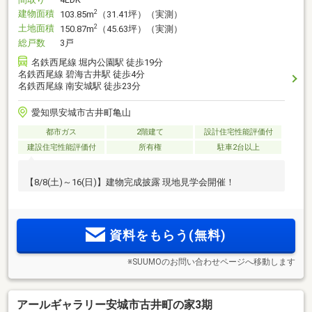
建物面積
2
103.85m
（31.41坪）（実測）
土地面積
2
150.87m
（45.63坪）（実測）
総戸数
3戸
名鉄西尾線 堀内公園駅 徒歩19分
名鉄西尾線 碧海古井駅 徒歩4分
名鉄西尾線 南安城駅 徒歩23分
愛知県安城市古井町亀山
都市ガス
2階建て
設計住宅性能評価付
建設住宅性能評価付
所有権
駐車2台以上
【8/8(土)～16(日)】建物完成披露 現地見学会開催！
資料をもらう(無料)
※SUUMOのお問い合わせページへ移動します
アールギャラリー安城市古井町の家3期