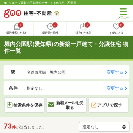
NTTグループ運営の不動産総合サイト goo住宅・不動産
1
0
0
0
最近検索した条件
最近見た物件
保存した条件
お気に入り
堀内公園駅(愛知県)の新築一戸建て・分譲住宅 物
件一覧
駅
変更する
名鉄西尾線｜堀内公園
条件
変更する
指定なし
新着メールを受
検索条件を保存
アプリで探す
取る
73
件
が該当しました。