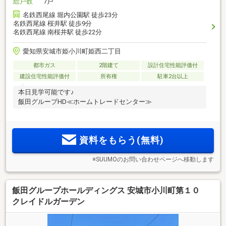
総戸数
7戸
名鉄西尾線 堀内公園駅 徒歩23分
名鉄西尾線 桜井駅 徒歩9分
名鉄西尾線 南桜井駅 徒歩22分
愛知県安城市姫小川町姫西二丁目
都市ガス
2階建て
設計住宅性能評価付
建設住宅性能評価付
所有権
駐車2台以上
本日見学可能です♪
飯田グループHD≪ホームトレードセンター≫
資料をもらう(無料)
※SUUMOのお問い合わせページへ移動します
飯田グループホールディングス 安城市小川町第１０
クレイドルガーデン