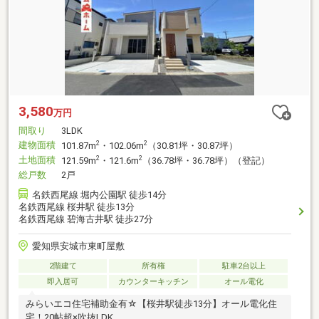
3,580
万円
間取り
3LDK
建物面積
2
2
101.87m
・102.06m
（30.81坪・30.87坪）
土地面積
2
2
121.59m
・121.6m
（36.78坪・36.78坪）（登記）
総戸数
2戸
名鉄西尾線 堀内公園駅 徒歩14分
名鉄西尾線 桜井駅 徒歩13分
名鉄西尾線 碧海古井駅 徒歩27分
愛知県安城市東町屋敷
2階建て
所有権
駐車2台以上
即入居可
カウンターキッチン
オール電化
みらいエコ住宅補助金有☆【桜井駅徒歩13分】オール電化住
宅！20帖超×吹抜LDK