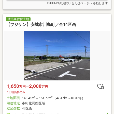
※SUUMOのお問い合わせページへ移動します
建築条件付土地
【フジケン】安城市川島町／全14区画
1,650
2,000
万円～
万円
※土地価格のみ
土地面積
2
2
140.41m
～161.77m
（42.47坪～48.93坪）
用途地域
市街化調整区域
総区画数
43区画