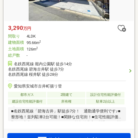
3,290
万円
間取り
4LDK
建物面積
2
95.66m
土地面積
2
126m
総戸数
-
名鉄西尾線 堀内公園駅 徒歩14分
名鉄西尾線 碧海古井駅 徒歩7分
名鉄西尾線 桜井駅 徒歩28分
愛知県安城市古井町揚リ登
都市ガス
2階建て
設計住宅性能評価付
建設住宅性能評価付
所有権
駐車2台以上
■名鉄西尾線「碧海古井」駅徒歩7分！ 通勤通学便利です♪■
整形地！並列駐車2台可能！■閑静な住宅街！■住宅性能評価書
取得で安心な住まい☆■4LDK！WIC等収納豊富な間取り！■祥
南小学校まで1200m(徒歩15分)■安祥中学校まで1840m(徒歩23
分)◇◆◇◆◇◆◇◆◇◆◇◆◇◆◇◆◇◆◇◆◇◆◇0120-