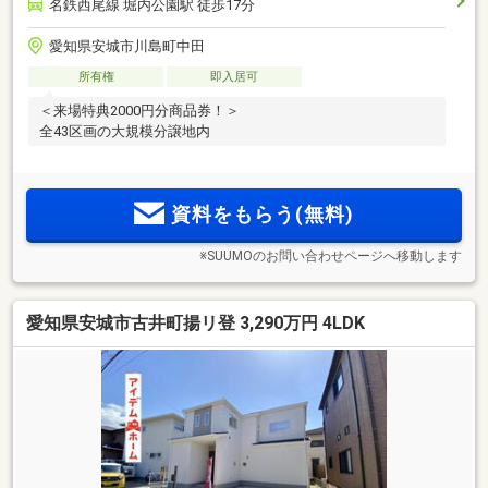
名鉄西尾線 堀内公園駅 徒歩17分
愛知県安城市川島町中田
所有権
即入居可
＜来場特典2000円分商品券！＞
全43区画の大規模分譲地内
資料をもらう(無料)
※SUUMOのお問い合わせページへ移動します
愛知県安城市古井町揚リ登 3,290万円 4LDK