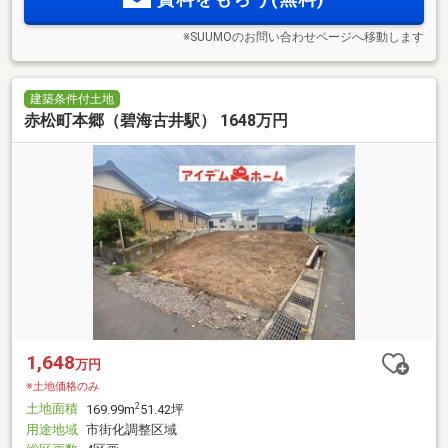
※SUUMOのお問い合わせページへ移動します
建築条件付土地
赤松町本郷（碧海古井駅） 1648万円
1,648
万円
※土地価格のみ
土地面積
2
169.99m
51.42坪
用途地域
市街化調整区域