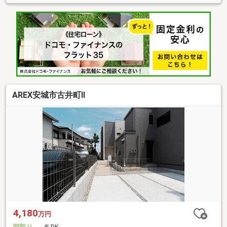
AREX安城市古井町Ⅱ
4,180
万円
間取り
4LDK