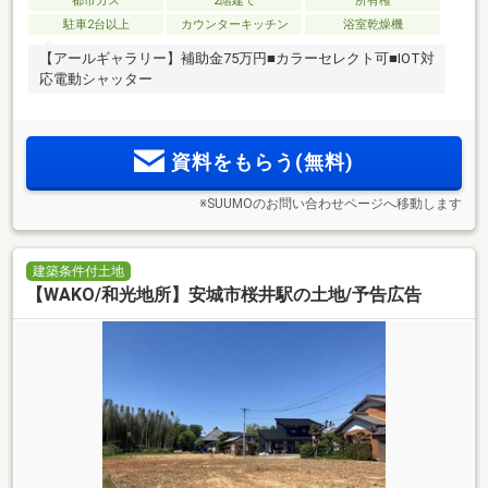
都市ガス
2階建て
所有権
駐車2台以上
カウンターキッチン
浴室乾燥機
【アールギャラリー】補助金75万円■カラーセレクト可■IOT対
応電動シャッター
資料をもらう(無料)
※SUUMOのお問い合わせページへ移動します
建築条件付土地
【WAKO/和光地所】安城市桜井駅の土地/予告広告