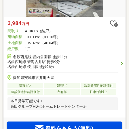
3,984
万円
間取り
4LDK+S（納戸）
建物面積
2
103.08m
（31.18坪）
土地面積
2
135.02m
（40.84坪）
総戸数
1戸
名鉄西尾線 堀内公園駅 徒歩11分
名鉄西尾線 碧海古井駅 徒歩9分
名鉄西尾線 桜井駅 徒歩26分
愛知県安城市古井町天皇
都市ガス
2階建て
設計住宅性能評価付
建設住宅性能評価付
所有権
駐車2台以上
本日見学可能です♪
飯田グループHD≪ホームトレードセンター≫
資料をもらう(無料)