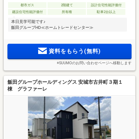
都市ガス
2階建て
設計住宅性能評価付
建設住宅性能評価付
所有権
駐車2台以上
本日見学可能です♪
飯田グループHD≪ホームトレードセンター≫
資料をもらう(無料)
※SUUMOのお問い合わせページへ移動します
飯田グループホールディングス 安城市古井町３期１
棟 グラファーレ