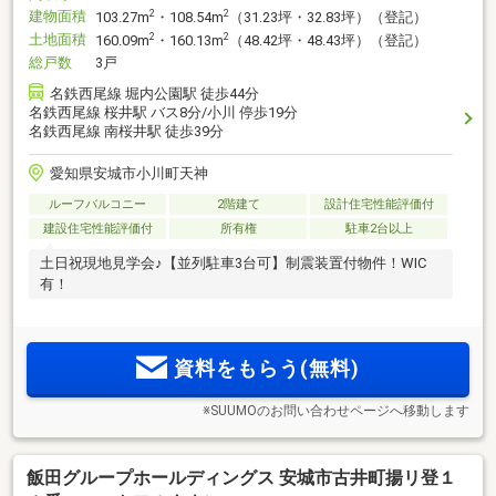
建物面積
2
2
103.27m
・108.54m
（31.23坪・32.83坪）（登記）
土地面積
2
2
160.09m
・160.13m
（48.42坪・48.43坪）（登記）
総戸数
3戸
名鉄西尾線 堀内公園駅 徒歩44分
名鉄西尾線 桜井駅 バス8分/小川 停歩19分
名鉄西尾線 南桜井駅 徒歩39分
愛知県安城市小川町天神
ルーフバルコニー
2階建て
設計住宅性能評価付
建設住宅性能評価付
所有権
駐車2台以上
土日祝現地見学会♪【並列駐車3台可】制震装置付物件！WIC
有！
資料をもらう(無料)
※SUUMOのお問い合わせページへ移動します
飯田グループホールディングス 安城市古井町揚リ登１