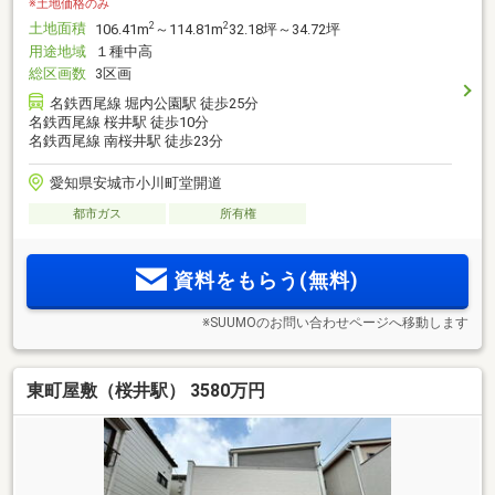
※土地価格のみ
土地面積
2
2
106.41m
～114.81m
32.18坪～34.72坪
用途地域
１種中高
総区画数
3区画
名鉄西尾線 堀内公園駅 徒歩25分
名鉄西尾線 桜井駅 徒歩10分
名鉄西尾線 南桜井駅 徒歩23分
愛知県安城市小川町堂開道
都市ガス
所有権
資料をもらう(無料)
※SUUMOのお問い合わせページへ移動します
東町屋敷（桜井駅） 3580万円