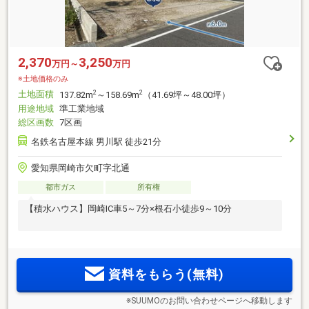
2,370
3,250
万円～
万円
※土地価格のみ
土地面積
2
2
137.82m
～158.69m
（41.69坪～48.00坪）
用途地域
準工業地域
総区画数
7区画
名鉄名古屋本線 男川駅 徒歩21分
愛知県岡崎市欠町字北通
都市ガス
所有権
【積水ハウス】岡崎IC車5～7分×根石小徒歩9～10分
資料をもらう(無料)
※SUUMOのお問い合わせページへ移動します