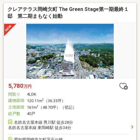
クレアテラス岡崎欠町 The Green Stage第一期最終１
邸 第二期まもなく始動
5,780
万円
間取り
4LDK
建物面積
2
120.11m
（36.33坪）
土地面積
2
161m
（48.70坪）（登記）
総戸数
40戸
名鉄名古屋本線 男川駅 徒歩28分
名鉄名古屋本線 東岡崎駅 徒歩34分
愛知県岡崎市欠町字石ケ崎