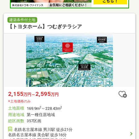
建築条件付土地
【トヨタホーム】つむぎテラシア
2,155
2,595
万円～
万円
※土地価格のみ
土地面積
2
2
169.9m
～228.43m
用途地域
第一種住居地域
総区画数
357区画
名鉄名古屋本線 男川駅 徒歩21分
名鉄名古屋本線 美合駅 徒歩16分