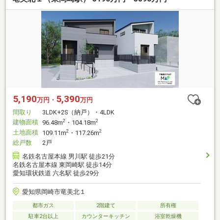
5,190
5,390
万円・
万円
間取り
3LDK+2S（納戸）・4LDK
建物面積
2
2
96.48m
・104.18m
土地面積
2
2
109.11m
・117.26m
総戸数
2戸
名鉄名古屋本線 男川駅 徒歩21分
名鉄名古屋本線 東岡崎駅 徒歩14分
愛知環状鉄道 六名駅 徒歩29分
愛知県岡崎市竜美北１
都市ガス
2階建て
所有権
駐車2台以上
カウンターキッチン
浴室乾燥機