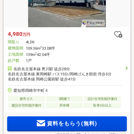
4,980
万円
間取り
4LDK
建物面積
2
109.36m
33.08坪
土地面積
2
139m
42.04坪
総戸数
1戸
名鉄名古屋本線 男川駅 徒歩28分
名鉄名古屋本線 東岡崎駅 バス15分/岡崎げんき館前 停歩3分
名鉄名古屋本線 岡崎公園前駅 徒歩41分
愛知県岡崎市中町４
都市ガス
2階建て
設計住宅性能評価付
建設住宅性能評価付
所有権
駐車2台以上
資料をもらう(無料)