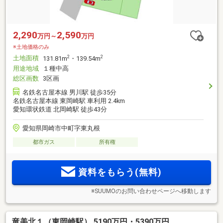
2,290
2,590
万円～
万円
※土地価格のみ
土地面積
2
2
131.81m
・139.54m
用途地域
１種中高
総区画数
3区画
名鉄名古屋本線 男川駅 徒歩35分
名鉄名古屋本線 東岡崎駅 車利用 2.4km
愛知環状鉄道 北岡崎駅 徒歩43分
愛知県岡崎市中町字東丸根
都市ガス
所有権
資料をもらう(無料)
※SUUMOのお問い合わせページへ移動します
竜美北１（東岡崎駅） 5190万円・5390万円