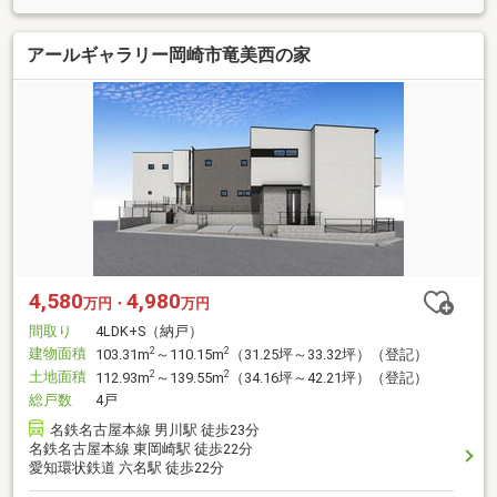
アールギャラリー岡崎市竜美西の家
4,580
4,980
万円・
万円
間取り
4LDK+S（納戸）
建物面積
2
2
103.31m
～110.15m
（31.25坪～33.32坪）（登記）
土地面積
2
2
112.93m
～139.55m
（34.16坪～42.21坪）（登記）
総戸数
4戸
名鉄名古屋本線 男川駅 徒歩23分
名鉄名古屋本線 東岡崎駅 徒歩22分
愛知環状鉄道 六名駅 徒歩22分