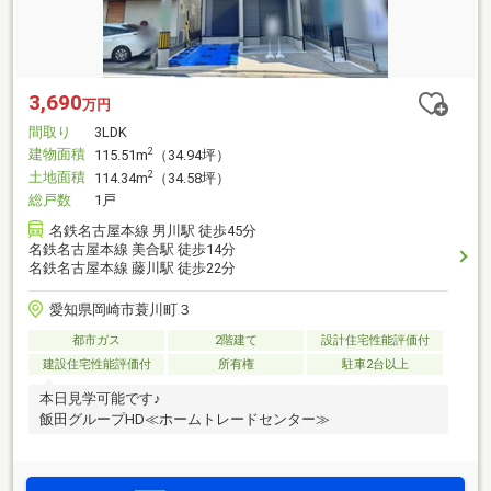
3,690
万円
間取り
3LDK
建物面積
2
115.51m
（34.94坪）
土地面積
2
114.34m
（34.58坪）
総戸数
1戸
名鉄名古屋本線 男川駅 徒歩45分
名鉄名古屋本線 美合駅 徒歩14分
名鉄名古屋本線 藤川駅 徒歩22分
愛知県岡崎市蓑川町３
都市ガス
2階建て
設計住宅性能評価付
建設住宅性能評価付
所有権
駐車2台以上
本日見学可能です♪
飯田グループHD≪ホームトレードセンター≫