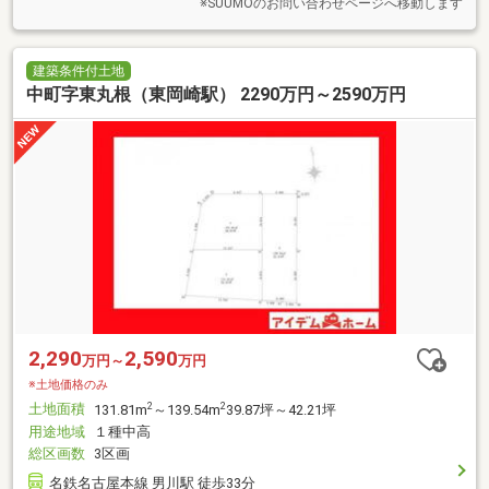
※SUUMOのお問い合わせページへ移動します
建築条件付土地
中町字東丸根（東岡崎駅） 2290万円～2590万円
2,290
2,590
万円～
万円
※土地価格のみ
土地面積
2
2
131.81m
～139.54m
39.87坪～42.21坪
用途地域
１種中高
総区画数
3区画
名鉄名古屋本線 男川駅 徒歩33分