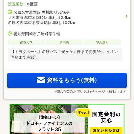
総区画数
36区画
名鉄名古屋本線 男川駅 徒歩16分
ＪＲ東海道本線 岡崎駅 車利用 2.4km
名鉄名古屋本線 東岡崎駅 車利用 3.2km
愛知県岡崎市戸崎町字牛転
都市ガス
所有権
即入居可
【トヨタホーム】名鉄バス「光ヶ丘」停まで徒歩5分。イオン
岡崎まで車3分。
資料をもらう(無料)
※SUUMOのお問い合わせページへ移動します