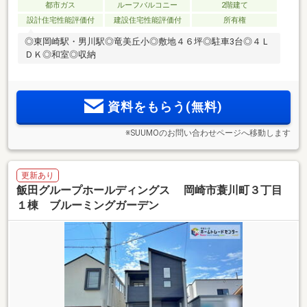
都市ガス
ルーフバルコニー
2階建て
設計住宅性能評価付
建設住宅性能評価付
所有権
◎東岡崎駅・男川駅◎竜美丘小◎敷地４６坪◎駐車3台◎４Ｌ
ＤＫ◎和室◎収納
資料をもらう(無料)
※SUUMOのお問い合わせページへ移動します
更新あり
飯田グループホールディングス 岡崎市蓑川町３丁目
１棟 ブルーミングガーデン