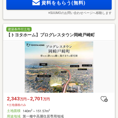
資料をもらう(無料)
※SUUMOのお問い合わせページへ移動します
建築条件付土地
【トヨタホーム】プログレスタウン岡崎戸崎町
2,343
2,701
万円～
万円
※土地価格のみ
土地面積
2
2
140m
～151.57m
用途地域
第一種中高層住居専用地域