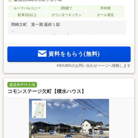
ルーフバルコニー
2階建て
所有権
駐車2台以上
カウンターキッチン
オール電化
岡崎欠町 第一期 最終１邸
クレアテラス岡崎欠町【第二期】いよいよ始動
資料をもらう(無料)
※SUUMOのお問い合わせページへ移動します
建築条件付土地
コモンステージ欠町【積水ハウス】