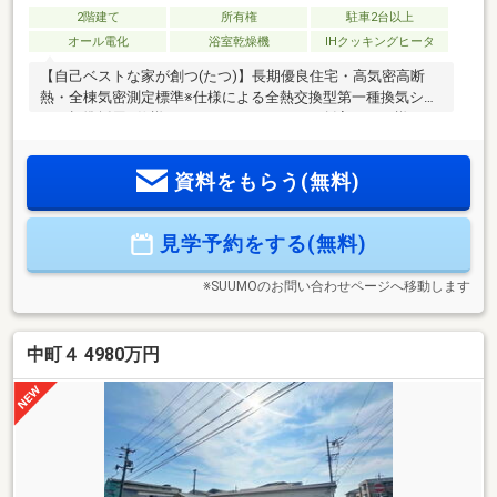
2階建て
所有権
駐車2台以上
オール電化
浴室乾燥機
IHクッキングヒータ
【自己ベストな家が創つ(たつ)】長期優良住宅・高気密高断
熱・全棟気密測定標準※仕様による全熱交換型第一種換気シス
テム標準採用※仕様によるナカジツのAsobi-創家では、様々な
オプションプランから、好みや生活スタイルに合ったものを
お選びいただけます。(有償)【ナカジツの分譲住宅】■家事ラ
資料をもらう(無料)
ク動線：水回りを集め家事動線を意識した間取り。家事をす
る人を想った暮らしやすい設計。■高気密高断熱：夏は涼し
く、冬は暖かい。1年中快適な住まいの実現。■高品質：最低
見学予約をする(無料)
限必要な法定点検に比べ、約4.5倍の時間をかけてチェックす
る事により安定して高品質住宅を提供。
※SUUMOのお問い合わせページへ移動します
中町４ 4980万円