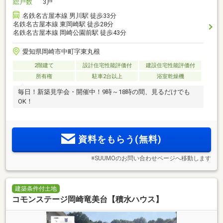
総戸数
3戸
名鉄名古屋本線 男川駅 徒歩33分
名鉄名古屋本線 東岡崎駅 徒歩28分
名鉄名古屋本線 岡崎公園前駅 徒歩43分
愛知県岡崎市中町字東丸根
2階建て
設計住宅性能評価付
建設住宅性能評価付
所有権
駐車2台以上
浴室乾燥機
毎日！新築見学会・開催中！9時～18時の間、見るだけでも
OK！
資料をもらう(無料)
※SUUMOのお問い合わせページへ移動します
建築条件付土地
コモンステージ岡崎竜美台【積水ハウス】