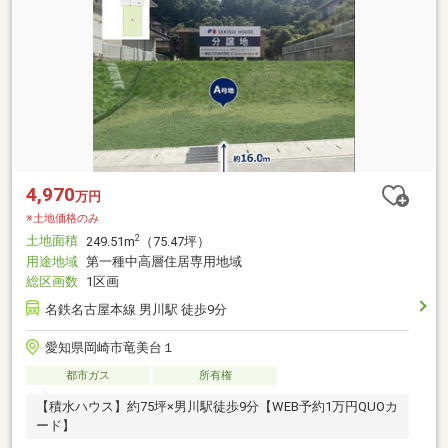
4,970
万円
※土地価格のみ
土地面積
2
249.51m
（75.47坪）
用途地域
第一種中高層住居専用地域
総区画数
1区画
名鉄名古屋本線 男川駅 徒歩9分
愛知県岡崎市竜美台１
都市ガス
所有権
【積水ハウス】約75坪×男川駅徒歩9分【WEB予約1万円QUOカ
ード】