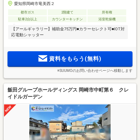
愛知県岡崎市竜美西２
都市ガス
2階建て
所有権
駐車2台以上
カウンターキッチン
浴室乾燥機
【アールギャラリー】補助金75万円■カラーセレクト可■IOT対
応電動シャッター
資料をもらう(無料)
※SUUMOのお問い合わせページへ移動します
飯田グループホールディングス 岡崎市中町第６ クレ
イドルガーデン