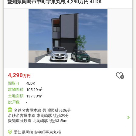
愛知県岡崎市中町字東丸根 4,290万円 4LDK
4,290
万円
間取り
4LDK
建物面積
2
105.29m
土地面積
2
137.38m
総戸数
-
名鉄名古屋本線 男川駅 徒歩36分
名鉄名古屋本線 東岡崎駅 徒歩29分
愛知環状鉄道 北岡崎駅 徒歩3.5km
愛知県岡崎市中町字東丸根