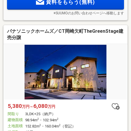
資料をもらう(無料)
※SUUMOのお問い合わせページへ移動します
パナソニックホームズ／CT岡崎欠町TheGreenStage建
売分譲
5,380
6,080
万円～
万円
間取り
3LDK+2S（納戸）
建物面積
2
2
98.94m
・102.94m
土地面積
2
2
152.82m
・160.04m
（登記）