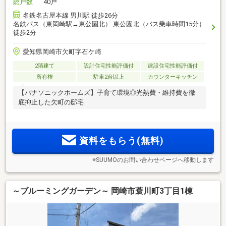
総戸数
40戸
名鉄名古屋本線 男川駅 徒歩26分
名鉄バス（東岡崎駅→東公園北） 東公園北（バス乗車時間15分）
徒歩2分
愛知県岡崎市欠町字石ケ崎
2階建て
設計住宅性能評価付
建設住宅性能評価付
所有権
駐車2台以上
カウンターキッチン
【パナソニックホームズ】子育て環境◎光熱費・維持費を徹
底抑止した欠町の邸宅
資料をもらう(無料)
※SUUMOのお問い合わせページへ移動します
～ブルーミングガーデン～ 岡崎市蓑川町3丁目1棟