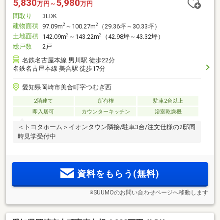
5,830
5,980
万円～
万円
間取り
3LDK
建物面積
2
2
97.09m
～100.27m
（29.36坪～30.33坪）
土地面積
2
2
142.09m
～143.22m
（42.98坪～43.32坪）
総戸数
2戸
名鉄名古屋本線 男川駅 徒歩22分
名鉄名古屋本線 美合駅 徒歩17分
愛知県岡崎市美合町字つむぎ西
2階建て
所有権
駐車2台以上
即入居可
カウンターキッチン
浴室乾燥機
＜トヨタホーム＞イオンタウン隣接/駐車3台/注文仕様の2邸同
時見学受付中
資料をもらう(無料)
※SUUMOのお問い合わせページへ移動します