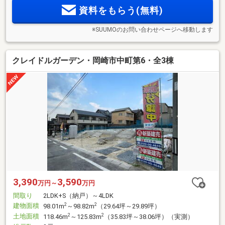
資料をもらう(無料)
※SUUMOのお問い合わせページへ移動します
クレイドルガーデン・岡崎市中町第6・全3棟
3,390
3,590
万円～
万円
間取り
2LDK+S（納戸）～4LDK
建物面積
2
2
98.01m
～98.82m
（29.64坪～29.89坪）
土地面積
2
2
118.46m
～125.83m
（35.83坪～38.06坪）（実測）