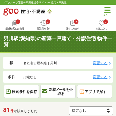
NTTグループ運営の不動産総合サイト goo住宅・不動産
1
0
0
0
最近検索した条件
最近見た物件
保存した条件
お気に入り
男川駅(愛知県)の新築一戸建て・分譲住宅 物件一
覧
駅
変更する
名鉄名古屋本線｜男川
条件
変更する
指定なし
新着メールを受
検索条件を保存
アプリで探す
取る
81
件
が該当しました。