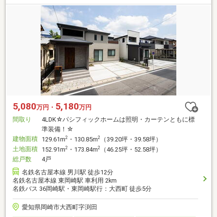
5,080
5,180
万円・
万円
間取り
4LDK☆パシフィックホームは照明・カーテンともに標
準装備！☆
建物面積
2
2
129.61m
・130.85m
（39.20坪・39.58坪）
土地面積
2
2
152.91m
・173.84m
（46.25坪・52.58坪）
総戸数
4戸
名鉄名古屋本線 男川駅 徒歩12分
名鉄名古屋本線 東岡崎駅 車利用 2km
名鉄バス 36岡崎駅・東岡崎駅行：大西町 徒歩5分
愛知県岡崎市大西町字渕田