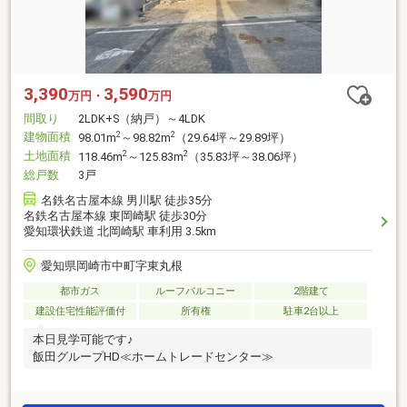
3,390
3,590
万円・
万円
間取り
2LDK+S（納戸）～4LDK
建物面積
2
2
98.01m
～98.82m
（29.64坪～29.89坪）
土地面積
2
2
118.46m
～125.83m
（35.83坪～38.06坪）
総戸数
3戸
名鉄名古屋本線 男川駅 徒歩35分
名鉄名古屋本線 東岡崎駅 徒歩30分
愛知環状鉄道 北岡崎駅 車利用 3.5km
愛知県岡崎市中町字東丸根
都市ガス
ルーフバルコニー
2階建て
建設住宅性能評価付
所有権
駐車2台以上
本日見学可能です♪
飯田グループHD≪ホームトレードセンター≫