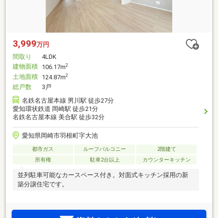
3,999
万円
間取り
4LDK
建物面積
2
106.17m
土地面積
2
124.87m
総戸数
3戸
名鉄名古屋本線 男川駅 徒歩27分
愛知環状鉄道 岡崎駅 徒歩21分
名鉄名古屋本線 美合駅 徒歩32分
愛知県岡崎市羽根町字大池
都市ガス
ルーフバルコニー
2階建て
所有権
駐車2台以上
カウンターキッチン
並列駐車可能なカースペース付き。対面式キッチン採用の新
築分譲住宅です。