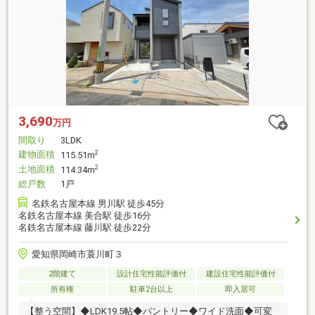
3,690
万円
間取り
3LDK
建物面積
2
115.51m
土地面積
2
114.34m
総戸数
1戸
名鉄名古屋本線 男川駅 徒歩45分
名鉄名古屋本線 美合駅 徒歩16分
名鉄名古屋本線 藤川駅 徒歩22分
愛知県岡崎市蓑川町３
2階建て
設計住宅性能評価付
建設住宅性能評価付
所有権
駐車2台以上
即入居可
【整う空間】◆LDK19.5帖◆パントリー◆ワイド洗面◆可変