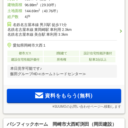
建物面積
2
96.88m
（29.30坪）
土地面積
2
144.69m
（43.76坪）
総戸数
4戸
名鉄名古屋本線 男川駅 徒歩11分
名鉄名古屋本線 東岡崎駅 車利用 2.3km
名鉄名古屋本線 美合駅 車利用 3.3km
愛知県岡崎市大西１
都市ガス
2階建て
設計住宅性能評価付
建設住宅性能評価付
所有権
駐車2台以上
本日見学可能です♪
飯田グループHD≪ホームトレードセンター≫
資料をもらう(無料)
※SUUMOのお問い合わせページへ移動します
パシフィックホーム 岡崎市大西町渕田（岡田建設）