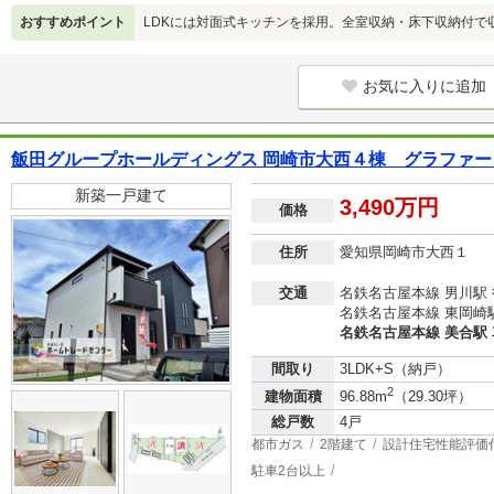
おすすめポイント
LDKには対面式キッチンを採用。全室収納・床下収納付で
お気に入りに追加
飯田グループホールディングス 岡崎市大西４棟 グラファー
新築一戸建て
3,490万円
価格
住所
愛知県岡崎市大西１
交通
名鉄名古屋本線 男川駅 
名鉄名古屋本線 東岡崎駅 
名鉄名古屋本線 美合駅 車
間取り
3LDK+S（納戸）
2
建物面積
96.88m
（29.30坪）
総戸数
4戸
都市ガス
2階建て
設計住宅性能評価
駐車2台以上