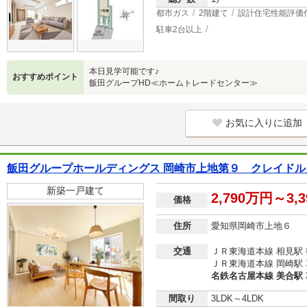
都市ガス
2階建て
設計住宅性能評価
駐車2台以上
本日見学可能です♪
おすすめポイント
飯田グループHD≪ホームトレードセンター≫
お気に入りに追加
飯田グループホールディングス 岡崎市上地第９ クレイド
新築一戸建て
2,790万円～3,
価格
住所
愛知県岡崎市上地６
交通
ＪＲ東海道本線 相見駅 
ＪＲ東海道本線 岡崎駅 車
名鉄名古屋本線 美合駅 車
間取り
3LDK～4LDK