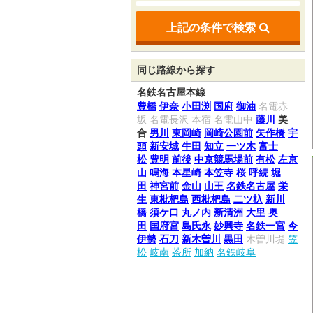
上記の条件で検索
同じ路線から探す
名鉄名古屋本線
豊橋
伊奈
小田渕
国府
御油
名電赤
坂
名電長沢
本宿
名電山中
藤川
美
合
男川
東岡崎
岡崎公園前
矢作橋
宇
頭
新安城
牛田
知立
一ツ木
富士
松
豊明
前後
中京競馬場前
有松
左京
山
鳴海
本星崎
本笠寺
桜
呼続
堀
田
神宮前
金山
山王
名鉄名古屋
栄
生
東枇杷島
西枇杷島
二ツ杁
新川
橋
須ケ口
丸ノ内
新清洲
大里
奥
田
国府宮
島氏永
妙興寺
名鉄一宮
今
伊勢
石刀
新木曽川
黒田
木曽川堤
笠
松
岐南
茶所
加納
名鉄岐阜