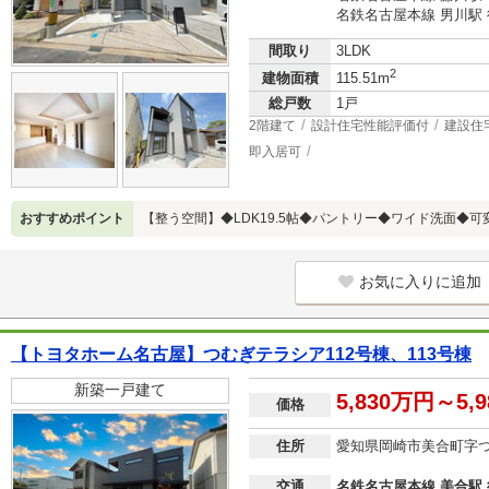
名鉄名古屋本線 男川駅 
間取り
3LDK
2
建物面積
115.51m
総戸数
1戸
2階建て
設計住宅性能評価付
建設住
即入居可
おすすめポイント
【整う空間】◆LDK19.5帖◆パントリー◆ワイド洗面◆可
お気に入りに追加
【トヨタホーム名古屋】つむぎテラシア112号棟、113号棟
新築一戸建て
5,830万円～5,
価格
住所
愛知県岡崎市美合町字
交通
名鉄名古屋本線 美合駅 