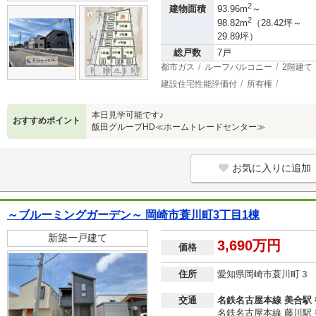
2
建物面積
93.96m
～
2
98.82m
（28.42坪～
29.89坪）
総戸数
7戸
都市ガス
ルーフバルコニー
2階建て
建設住宅性能評価付
所有権
本日見学可能です♪
おすすめポイント
飯田グループHD≪ホームトレードセンター≫
お気に入りに追加
～ブルーミングガーデン～ 岡崎市蓑川町3丁目1棟
新築一戸建て
3,690万円
価格
住所
愛知県岡崎市蓑川町３
交通
名鉄名古屋本線 美合駅 
名鉄名古屋本線 藤川駅 