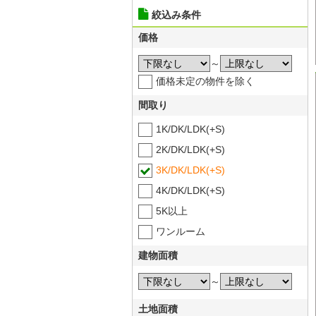
絞込み条件
価格
～
価格未定の物件を除く
間取り
1K/DK/LDK(+S)
2K/DK/LDK(+S)
3K/DK/LDK(+S)
4K/DK/LDK(+S)
5K以上
ワンルーム
建物面積
～
土地面積