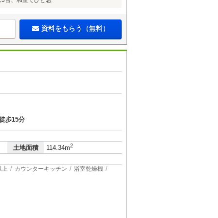
は3台、和室でひと息
資料をもらう（無料）
徒歩15分
2
土地面積
114.34m
以上
カウンターキッチン
浴室乾燥機