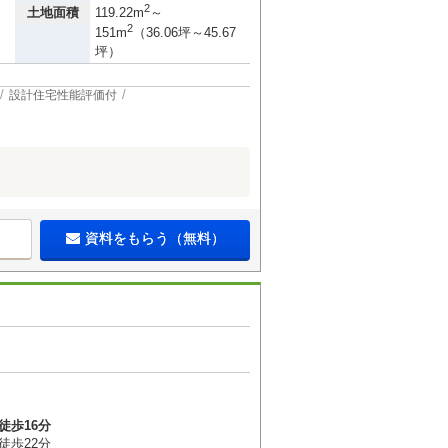
2
土地面積
119.22m
～
2
151m
（36.06坪～45.67
坪）
設計住宅性能評価付
資料をもらう（無料）
徒歩16分
徒歩22分