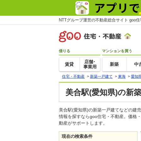
NTTグループ運営の不動産総合サイト goo
借りる
マンションを買う
店舗･
賃貸
新築
中
事業用
住宅・不動産
>
新築一戸建て
>
東海
>
愛知
美合駅(愛知県)の新
美合駅(愛知県)の新築一戸建てなどの
情報を探すならgoo住宅・不動産。価格
動産がサポートします。
現在の検索条件