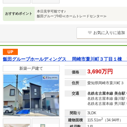
本日見学可能です♪
おすすめポイント
飯田グループHD≪ホームトレードセンター≫
お気に入りに追加
飯田グループホールディングス 岡崎市蓑川町３丁目１棟 
新築一戸建て
3,690万円
価格
住所
愛知県岡崎市蓑川町３
交通
名鉄名古屋本線 美合駅 
名鉄名古屋本線 藤川駅 
名鉄名古屋本線 男川駅 
間取り
3LDK
2
建物面積
115.51m
（34.94坪）
総戸数
1戸