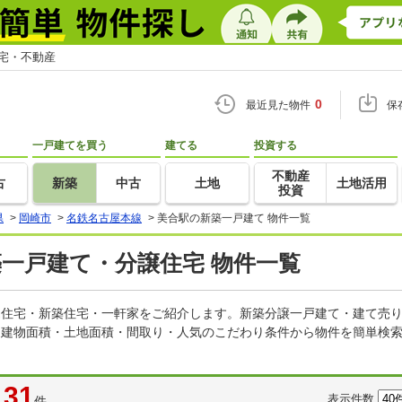
住宅・不動産
0
最近見た物件
保
一戸建てを買う
建てる
投資する
不動産
古
新築
中古
土地
土地活用
投資
県
>
岡崎市
>
名鉄名古屋本線
>
美合駅の新築一戸建て 物件一覧
築一戸建て・分譲住宅 物件一覧
建売住宅・新築住宅・一軒家をご紹介します。新築分譲一戸建て・建て売
・建物面積・土地面積・間取り・人気のこだわり条件から物件を簡単検索
31
表示件数
件