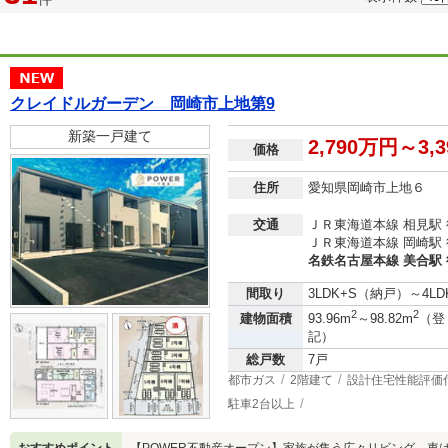
クレイドルガーデン 岡崎市上地第9
新築一戸建て
2,790万円～3,
価格
住所
愛知県岡崎市上地６
交通
ＪＲ東海道本線 相見駅 
ＪＲ東海道本線 岡崎駅 
名鉄名古屋本線 美合駅 
間取り
3LDK+S（納戸）～4LD
2
2
建物面積
93.96m
～98.82m
（登
記）
総戸数
7戸
都市ガス
2階建て
設計住宅性能評価
駐車2台以上