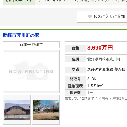
おすすめポイント
【POWER不動産オープン】家族が集う広々リビング、車
お気に入りに追加
岡崎市蓑川町の家
新築一戸建て
3,690万円
価格
住所
愛知県岡崎市蓑川町３
交通
名鉄名古屋本線 美合駅 
間取り
3LDK
2
建物面積
115.51m
総戸数
1戸
都市ガス
2階建て
所有権
駐車2台