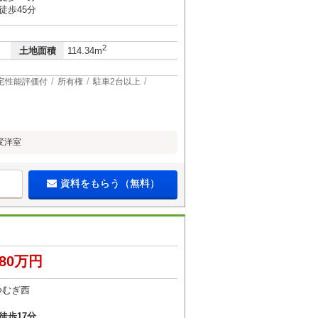
徒歩45分
2
土地面積
114.34m
宅性能評価付
所有権
駐車2台以上
変洋室
資料をもらう（無料）
980万円
つむぎ西
徒歩17分