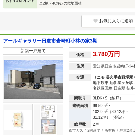
おすすめポイント
全2棟・40坪超の敷地面積
お気に入りに追加
アールギャラリー日進市岩崎町小林の家3期
新築一戸建て
3,780万円
価格
住所
愛知県日進市岩崎町小
交通
リニモ 長久手古戦場駅 
地下鉄東山線 星ケ丘駅 
名鉄豊田線 日進駅 徒歩
間取り
3LDK+S（納戸）
2
建物面積
99.59m
・
2
102.9m
（30.12坪・
31.12坪）（登記）
総戸数
2戸
都市ガス
2階建て
所有権
駐車2台