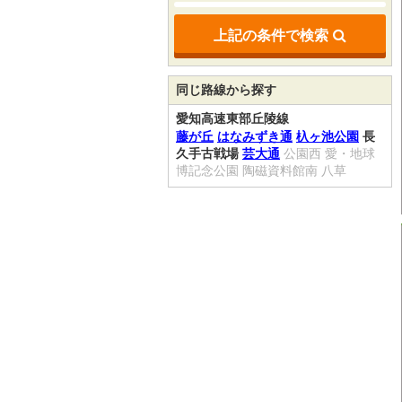
上記の条件で検索
同じ路線から探す
愛知高速東部丘陵線
藤が丘
はなみずき通
杁ヶ池公園
長
久手古戦場
芸大通
公園西
愛・地球
博記念公園
陶磁資料館南
八草