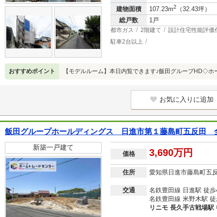
2
建物面積
107.23m
（32.43坪）
総戸数
1戸
都市ガス
2階建て
設計住宅性能評価
駐車2台以上
おすすめポイント
【モデルルーム】本日内覧できます♪飯田グループHD◇ホ
お気に入りに追加
飯田グループホールディングス 日進市第１藤島町五反田 
新築一戸建て
3,690万円
価格
住所
愛知県日進市藤島町五
交通
名鉄豊田線 日進駅 徒歩
名鉄豊田線 米野木駅 徒
リニモ 長久手古戦場駅 