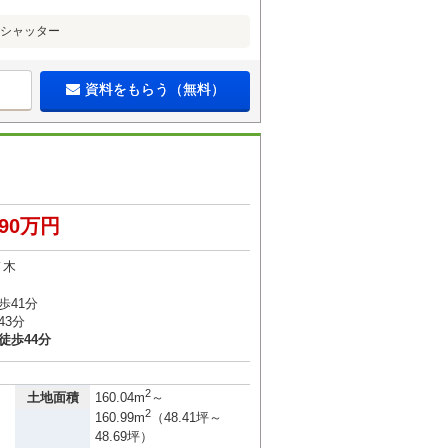
動シャッター
資料をもらう（無料）
490万円
ノ木
歩41分
43分
徒歩44分
）
2
土地面積
160.04m
～
2
160.99m
（48.41坪～
48.69坪）