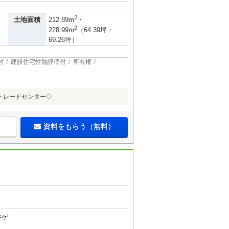
2
土地面積
212.89m
・
2
228.99m
（64.39坪・
69.26坪）
付
建設住宅性能評価付
所有権
トレードセンター◇
資料をもらう（無料）
井ゲ