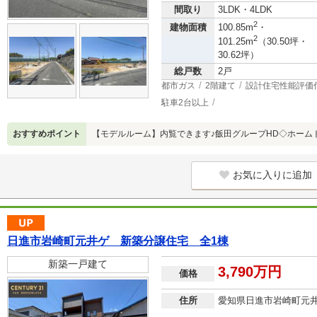
間取り
3LDK・4LDK
2
建物面積
100.85m
・
2
101.25m
（30.50坪・
30.62坪）
総戸数
2戸
都市ガス
2階建て
設計住宅性能評価
駐車2台以上
おすすめポイント
【モデルルーム】内覧できます♪飯田グループHD◇ホーム
お気に入りに追加
日進市岩崎町元井ゲ 新築分譲住宅 全1棟
新築一戸建て
3,790万円
価格
住所
愛知県日進市岩崎町元