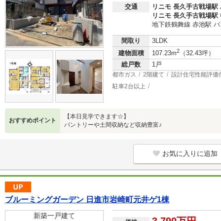
交通
リニモ 長久手古戦場駅 
リニモ 長久手古戦場駅 
地下鉄鶴舞線 赤池駅 バ
間取り
3LDK
2
建物面積
107.23m
（32.43坪）
総戸数
1戸
都市ガス
2階建て
設計住宅性能評価
駐車2台以上
【本日見学できます☆】
おすすめポイント
パントリーや土間収納など収納豊富♪
お気に入りに追加
ブルーミングガーデン 日進市岩崎町元井ゲ1棟
新築一戸建て