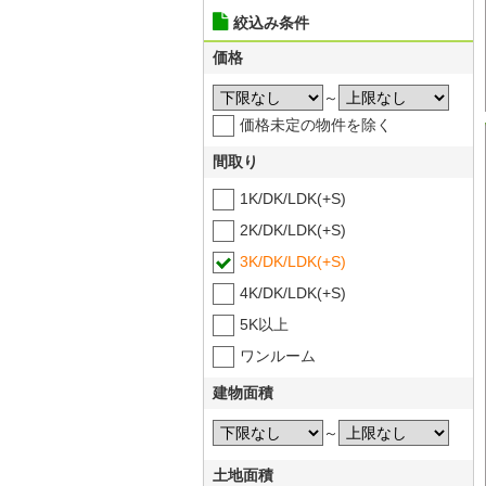
絞込み条件
価格
～
価格未定の物件を除く
間取り
1K/DK/LDK(+S)
2K/DK/LDK(+S)
3K/DK/LDK(+S)
4K/DK/LDK(+S)
5K以上
ワンルーム
建物面積
～
土地面積