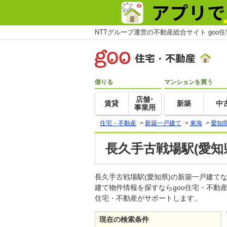
NTTグループ運営の不動産総合サイト goo
借りる
マンションを買う
店舗･
賃貸
新築
中
事業用
住宅・不動産
>
新築一戸建て
>
東海
>
愛知
長久手古戦場駅(愛知
長久手古戦場駅(愛知県)の新築一戸建
建て物件情報を探すならgoo住宅・不動
住宅・不動産がサポートします。
現在の検索条件