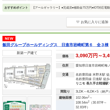
おすすめポイント
【アールギャラリー】●完成済●補助金75万円●IOT対応電
お気に入りに追加
飯田グループホールディングス 日進市岩崎町第６ 全３棟
新築一戸建て
3,090万円～3,
価格
住所
愛知県日進市岩崎町梅
交通
名鉄豊田線 米野木駅 徒
名鉄豊田線 日進駅 徒歩
リニモ 長久手古戦場駅 
間取り
3LDK～4LDK+S（納戸
2
建物面積
102.06m
～
2
108.54m
（30.87坪～
32.83坪）