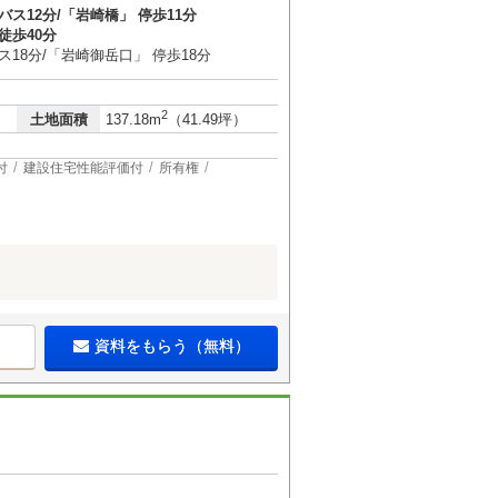
バス12分/「岩崎橋」 停歩11分
徒歩40分
ス18分/「岩崎御岳口」 停歩18分
2
土地面積
137.18m
（41.49坪）
付
建設住宅性能評価付
所有権
資料をもらう（無料）