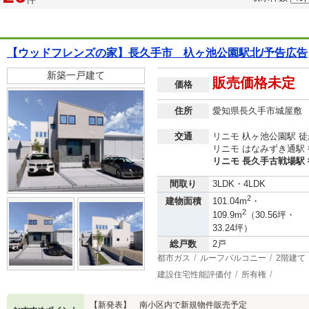
【ウッドフレンズの家】長久手市 杁ヶ池公園駅北/予告広告
新築一戸建て
販売価格未定
価格
住所
愛知県長久手市城屋敷
交通
リニモ 杁ヶ池公園駅 徒
リニモ はなみずき通駅 
リニモ 長久手古戦場駅 
間取り
3LDK・4LDK
2
建物面積
101.04m
・
2
109.9m
（30.56坪・
33.24坪）
総戸数
2戸
都市ガス
ルーフバルコニー
2階建て
建設住宅性能評価付
所有権
【新発表】 南小区内で新規物件販売予定