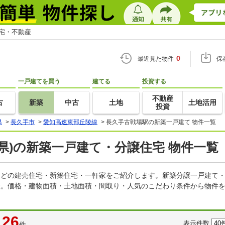
住宅・不動産
0
最近見た物件
保
一戸建てを買う
建てる
投資する
不動産
古
新築
中古
土地
土地活用
投資
県
>
長久手市
>
愛知高速東部丘陵線
>
長久手古戦場駅の新築一戸建て 物件一覧
県)の新築一戸建て・分譲住宅 物件一覧
てなどの建売住宅・新築住宅・一軒家をご紹介します。新築分譲一戸建て
産。価格・建物面積・土地面積・間取り・人気のこだわり条件から物件を
26
表示件数
件