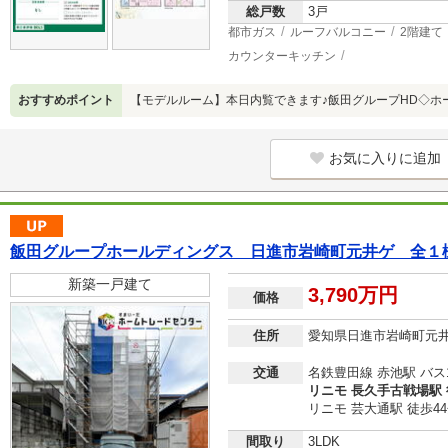
総戸数
3戸
都市ガス
ルーフバルコニー
2階建て
カウンターキッチン
おすすめポイント
【モデルルーム】本日内覧できます♪飯田グループHD◇ホ
お気に入りに追加
飯田グループホールディングス 日進市岩崎町元井ゲ 全１
新築一戸建て
3,790万円
価格
住所
愛知県日進市岩崎町元
交通
名鉄豊田線 赤池駅 バス
リニモ 長久手古戦場駅 
リニモ 芸大通駅 徒歩4
間取り
3LDK