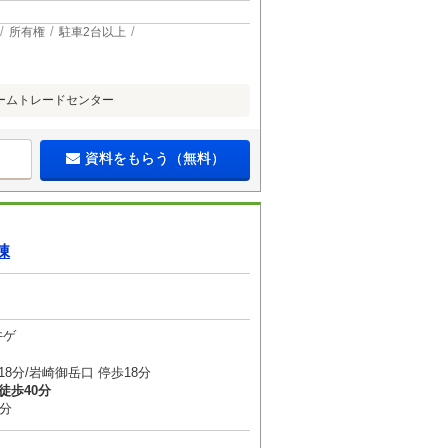
所有権
駐車2台以上
ームトレードセンター
資料をもらう（無料）
棟
井ゲ
18分/岩崎御岳口 停歩18分
徒歩40分
4分