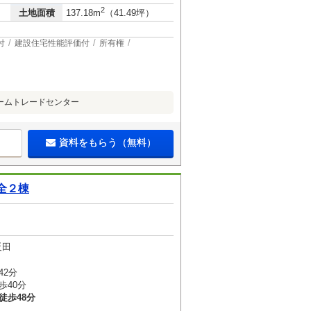
2
土地面積
137.18m
（41.49坪）
付
建設住宅性能評価付
所有権
ームトレードセンター
資料をもらう（無料）
全２棟
反田
42分
歩40分
徒歩48分