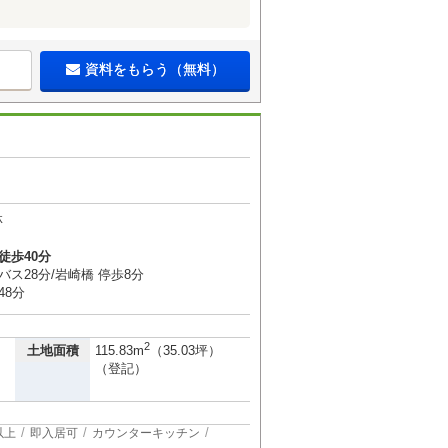
資料をもらう（無料）
林
徒歩40分
バス28分/岩崎橋 停歩8分
48分
2
土地面積
115.83m
（35.03坪）
（登記）
以上
即入居可
カウンターキッチン