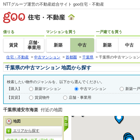
NTTグループ運営の不動産総合サイト goo住宅・不動産
借りる
マンションを買う
一戸建てを買う
店舗･
賃貸
新築
中古
新築
中古
事業用
住宅・不動産
>
中古マンション
>
首都圏
>
千葉県
>
千葉県の中古マンション
千葉県の中古マンション 地図から探す
検索したい物件のジャンルを、以下から選んでください。
【購入】
新築マンション
中古マンション
新築一
【賃貸】
賃貸物件
店舗・事業用
千葉県浦安市海楽
付近の地図
地図
エリアから探す