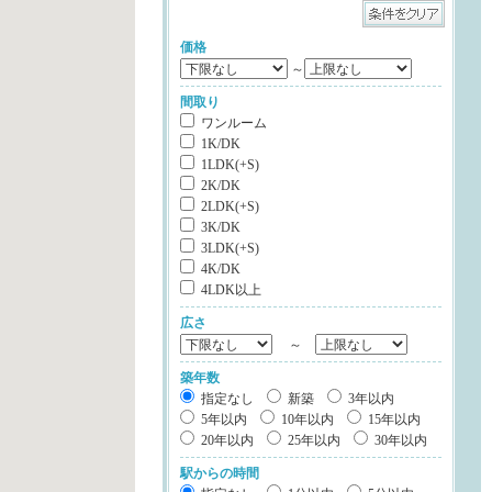
価格
～
間取り
ワンルーム
1K/DK
1LDK(+S)
2K/DK
2LDK(+S)
3K/DK
3LDK(+S)
4K/DK
4LDK以上
広さ
～
築年数
指定なし
新築
3年以内
5年以内
10年以内
15年以内
20年以内
25年以内
30年以内
駅からの時間