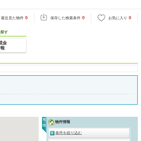
0
0
0
最近見た物件
保存した検索条件
お気に入り
を探す
成金
情報
物件情報
条件を絞り込む