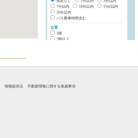
指定なし
1分以内
5分以内
7分以内
10分以内
15分以内
20分以内
バス乗車時間含む
位置
1階
2階以上
最上階
角部屋
南向き
部屋環境
カウンターキッチン
システムキッチン
IHクッキングヒータ
れ
情報提供元
不動産情報に関する免責事項
ディスポーザー
食器洗浄乾燥機
オール電化
浴室乾燥機
浴室1坪以上
建物設備
エレベータ
宅配ボックス