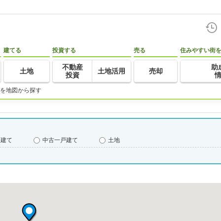
建てる
投資する
売る
住みやすい街
不動産
助
土地
土地活用
売却
投資
を地図から探す
戸建て
中古一戸建て
土地