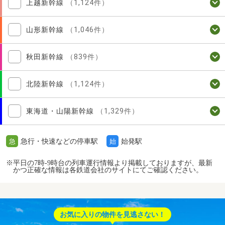
上越新幹線
（1,124件）
山形新幹線
（1,046件）
秋田新幹線
（839件）
北陸新幹線
（1,124件）
東海道・山陽新幹線
（1,329件）
急行・快速などの停車駅
始発駅
急
始
※平日の7時-9時台の列車運行情報より掲載しておりますが、最新
かつ正確な情報は各鉄道会社のサイトにてご確認ください。
お気に入りの物件を見逃さない！