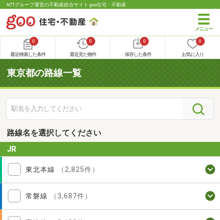
NTTグループ運営の不動産総合サイト goo住宅・不動産
0
0
0
0
最近検索した条件
最近見た物件
保存した条件
お気に入り
東京都の路線一覧
路線名を選択してください
JR
東北本線
（2,825件）
常磐線
（3,687件）