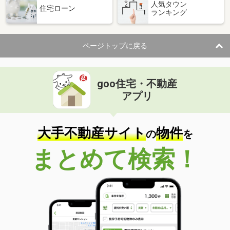
人気タウン
住宅ローン
ランキング
ページトップに戻る
goo住宅・不動産
アプリ
大手不動産サイト
物件
の
を
まとめて検索！