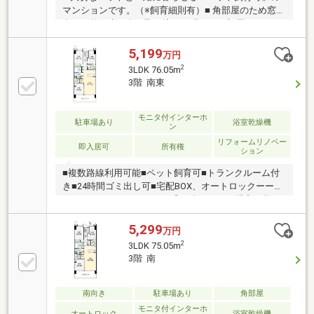
マンションです。（※飼育細則有）■ 角部屋のため窓が
多く、外の光を多く取り込める明るいお部屋です。■
10階部分の最上階角住戸×ルーフバルコニー43.26㎡■
リビングを見渡せるキッチンからは、家事をしながら
5,199
万円
家族との会話を楽しめます。■ ルーフバルコニーから
2
3LDK 76.05m
は隅田川をのぞむリバービュー。正面に高い建物が少
3階 南東
ないため、開放感がございます。■ 徒歩10分圏内に小
中の教育施設があり子育てにも向いている環境です。
・足立区立新田小学校まで約740m ・足立区立新田中
モニタ付インターホ
駐車場あり
浴室乾燥機
ン
学校まで約740m※CATV視聴可能（BS・CS不可）
リフォームリノベー
即入居可
所有権
ション
■複数路線利用可能■ペット飼育可■トランクルーム付
き■24時間ゴミ出し可■宅配BOX、オートロックーーー
ーーーーーーーーーーーー◎頭金０円から購入可能
◎FPによるライフプランのシミュレーション診断◎そ
の他希望に合う物件（未公開含む）のご提案弊社は不
5,299
万円
動産総合企業です。お客さまに寄り添ったサービスを
2
3LDK 75.05m
心がけています。それぞれのご家族にあう価値をご提
3階 南
案をいたします。まずはお気軽に現地をご覧下さいま
せ。物件の確認事項、ご見学希望のお客様は下記番号
までご連絡下さい。お問合せ先：0120-127-511いつで
南向き
駐車場あり
角部屋
もお待ちしております。
モニタ付インターホ
オートロック
浴室乾燥機