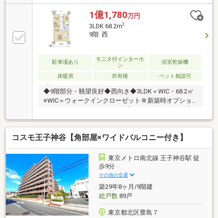
便利な暮らしを実現■ペット飼育可能(細則有)で愛情あ
ふれる住まい♪■コンシェルジュサービスやキッズルー
1億1,780
万円
ムなど共用施設が充実、豊かなライフスタイル！■ウ
2
3LDK 68.2m
ォークインクローゼット・納戸収納でお部屋が広々使
9階 西
えます。■TVモニター付きインターホンで防犯面も安
心◎■総戸数452戸の安心感。管理体制も充実した大規
模マンションです！ご内見にあたるご要望等ございま
モニタ付インターホ
駐車場あり
浴室乾燥機
ン
したらご依頼時に併せてお申し付けください◎お問い
床暖房
所有権
ペット相談可
合わせは【03-5946-1160】 まで♪
◆9階部分・眺望良好◆西向き◆3LDK＋WIC・68.2㎡
※WIC＝ウォークインクローゼット☆新築時オプション
☆キッチン：ホーローパネル変更 カップボ
ード（食器棚） キッチンカウンター下収納
浴室：サーモバスS（保温浴槽） ドア外タオル
コスモ王子神谷【角部屋×ワイドバルコニー付き】
掛け追加 ミストサウナトイレ：F3A（オート洗
浄）玄関：玄関ミラー（W600×1800）～アクセス～■
京浜東北線「東十条」駅徒歩7分■東京メトロ南北線
東京メトロ南北線 王子神谷駅 徒
「王子神谷」駅徒歩9分■埼京線「十条」駅徒歩15分
歩9分
その他の交通
築29年8ヶ月/9階建
総戸数
89戸
東京都北区豊島７