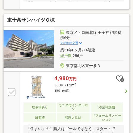
満足されるご提案で、素敵な住まい探しをお約束しま
す。◆購入はゴールではなく幸せな未来へのスタート
◆住み始めてからの不安や悩みも、TOHO HOUSE
東十条サンハイツＣ棟
CLUBが将来サポート。お客様一人ひとりの安心を守る
ため、いつもずっと人生に寄り添い、豊かな未来を支
え続けます。◆ローン相談大歓迎！頭金0円からの購
東京メトロ南北線 王子神谷駅 徒
入も可能◆将来のライフイベントを見据え、無理のな
歩6分
い資金計画をプロがアドバイス。お問合せは【資料請
その他の交通
求】又は【フリーダイヤル】へお気軽にお問い合わせ
築51年8ヶ月/14階建
ください。
総戸数
286戸
東京都北区東十条３
4,980
万円
2
3LDK 71.2m
3階 南西
モニタ付インターホ
駐車場あり
浴室乾燥機
ン
リフォームリノベー
所有権
管理人常駐
ション
「住まい」のご購入はゴールではなく、スタートで