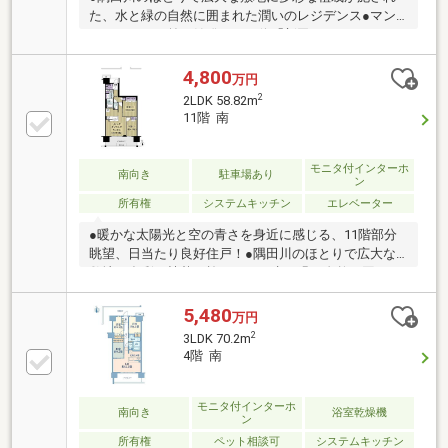
た、水と緑の自然に囲まれた潤いのレジデンス●マン
ションの目の前が始発のバス停「新田一丁目」なの
で、王子駅、王子神谷駅へも楽々アクセス 「新田一
丁目」バス停まで徒歩2分、都営バス乗車で王子神谷
4,800
万円
駅まで約9分、王子駅まで約17分●王子神谷駅までは徒
2
2LDK 58.82m
歩15分でアクセスも可能●広大な敷地を利用した、全
11階 南
207区画の平置き駐車場（出入庫に時間がかからず、
ハイルーフ車も駐車可能）●ご親族やお友達にお泊り
頂けるゲストルーム、雨の日でもお子さんが遊べるキ
モニタ付インターホ
南向き
駐車場あり
ン
ッズルーム、 読書や仕事、勉強に集中できるスタデ
所有権
システムキッチン
エレベーター
ィサロン等、大規模物件ならではの充実した共用施設
●暖かな太陽光と空の青さを身近に感じる、11階部分
眺望、日当たり良好住戸！●隅田川のほとりで広大な
敷地に多彩な植栽が施された、水と緑の自然に囲まれ
た潤いのレジデンス●マンションの目の前が始発のバ
ス停「新田一丁目」なので、王子駅、王子神谷駅へも
5,480
万円
楽々アクセス 「新田一丁目」バス停まで徒歩2分、
2
3LDK 70.2m
都営バス乗車で王子神谷駅まで約9分、王子駅まで約
4階 南
17分●王子神谷駅までは徒歩15分でアクセスも可能●広
大な敷地を利用した、全207区画の平置き駐車場（出
入庫に時間がかからず、ハイルーフ車も駐車可能）●
モニタ付インターホ
南向き
浴室乾燥機
ン
ご親族やお友達にお泊り頂けるゲストルーム、雨の日
所有権
ペット相談可
システムキッチン
でもお子さんが遊べるキッズルーム、その他有り