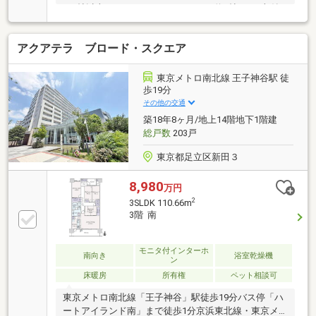
も6帖以上、 メインベッドルームは約8帖あり■収納
充実！ 洋室2部屋にWIC、納戸、トランクルーム付き
■大規模レジデンスならではの充実の共用施設 ラウ
アクアテラ ブロード・スクエア
ンジ/ゲストルーム/シアタールーム・AVルーム パー
ティールーム/キッズルーム■バス停「ハートアイラン
ド南」まで徒歩1分「王子」駅までの他、「北千住」
東京メトロ南北線 王子神谷駅 徒
駅、「池袋」駅、「赤羽」駅までも直通バスが出てい
歩19分
ます■ペットの飼育可能（※飼育細則有）
その他の交通
築18年8ヶ月/地上14階地下1階建
総戸数
203戸
東京都足立区新田３
8,980
万円
2
3SLDK 110.66m
3階 南
モニタ付インターホ
南向き
浴室乾燥機
ン
床暖房
所有権
ペット相談可
東京メトロ南北線「王子神谷」駅徒歩19分バス停「ハ
ートアイランド南」まで徒歩1分京浜東北線・東京メ