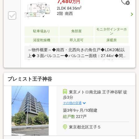
7,480
万円
2
2LDK 84.36m
2階 南西
モニタ付インターホ
駐車場あり
角部屋
ン
浴室乾燥機
即入居可
床暖房
～物件概要～◆南西・北西向きの角住戸◆LDK20帖以
上◆３面バルコニー◆バルコニー面積：27.44㎡◆間
取り：2LDK+S（S＝納戸）◆リビングに床暖房あり
◆各部屋６帖以上◆和室あり◆２階部分◆オートロッ
ク～アクセス～◇東京メトロ南北線「王子神谷」駅 徒
プレミスト王子神谷
歩２分◇京浜東北・根岸線「東十条」駅 徒歩１２分◇
スーパー「ジャパンミート卸売市場王子店」徒歩５分
◇コンビニ「セブンイレブン北区神谷１丁目店」徒歩
東京メトロ南北線 王子神谷駅 徒
２分◇「医療法人社団田島厚生会神谷病院」徒歩７分
歩3分
その他の交通
築3年9ヶ月/10階建
総戸数
227戸
東京都北区王子５