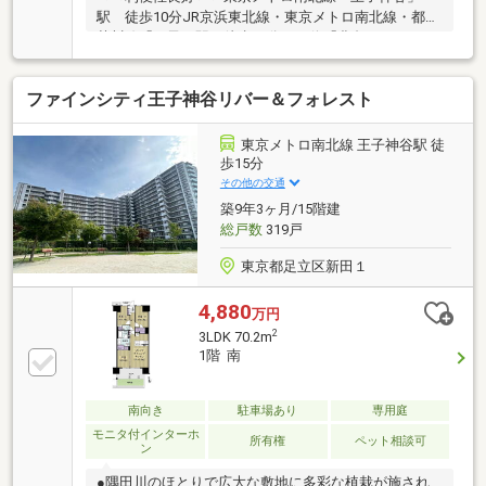
駅 徒歩10分JR京浜東北線・東京メトロ南北線・都電
荒川線「王子」駅 徒歩15分バス停「豊島三丁目」か
ら池袋、赤羽、王子、西新井バス停「豊島八丁目」か
ら王子、北千住＜＜リノヴェーション履歴＞＞2023
ファインシティ王子神谷リバー＆フォレスト
年 クロス・フローリング・キッチン・給湯器 2016
年 バスルーム、洗面化粧台、トイレ、防水パン＜＜
周辺環境＞＞小学校や中学校、保育園等が徒歩3分以
東京メトロ南北線 王子神谷駅 徒
内♪駅まで平坦でファミリー人気コンビニやスーパ
歩15分
ー、ドラッグストア等の身の回りのものは近場で揃う
その他の交通
為、テレワークの方にもおすすめ！王子駅 再開発予
築9年3ヶ月/15階建
定※管理費等 確認中
総戸数
319戸
東京都足立区新田１
4,880
万円
2
3LDK 70.2m
1階 南
南向き
駐車場あり
専用庭
モニタ付インターホ
所有権
ペット相談可
ン
●隅田川のほとりで広大な敷地に多彩な植栽が施され