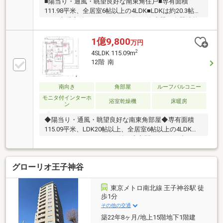
■陽当り・通風・眺望良好な南東角住戸■専有面積
111.98平米、全居室6帖以上の4LDK■LDKは約20.3帖、
LDは床暖房付き■ディスポーザー、浄水器、食器洗乾
燥機搭載の対面式カウンターキッチン■オートバス、
浴室乾燥機搭載の浴室はバルコニーに面する窓付き■
1億9,800
万円
各和洋室、廊下、玄関アルコーブのトランクルームな
2
4SLDK 115.09m
ど収納豊富■南向きのバルコニーはスロップシンク付
12階 南
き■ペット相談可(細則有り)■コンシェルジュサービス
やキッズルーム、シャトルバスなど共用施設充実(一部
有償)■周辺環境・ベルク足立新田店 約510m・足立区
南向き
角部屋
ルーフバルコニー
新田学園第一校舎 約290m・足立区新田学園第二校
モニタ付インターホ
浴室乾燥機
床暖房
ン
舎 約520m
◆陽当り・通風・眺望良好な南東角部屋◆専有面積
115.09平米、LDK20帖以上、全居室6帖以上の4LDK◆
ルーフバルコニー38.92㎡付き◆玄関アルコーブ、トラ
ンクルームを完備◆オートロック、エレベーター、宅
配ボックスを完備◆ペット相談可(細則有り)◆マンシ
グローリオ王子神谷
ョン専用シャトルバスなど有り(一部有償)
東京メトロ南北線 王子神谷駅 徒
歩1分
その他の交通
築22年8ヶ月/地上15階地下1階建