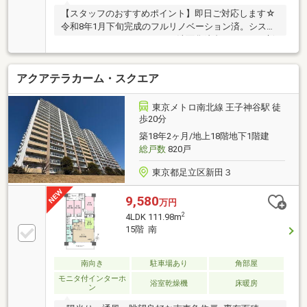
【スタッフのおすすめポイント】即日ご対応します☆
令和8年1月下旬完成のフルリノベーション済。システ
ムキッチン・ユニットバス・洗面化粧台・トイレを新
調し、フローリング・クロスも全面貼替で即入居可能
☆給水・給湯管（専有部分）まで新規交換済。見えな
アクアテラカーム・スクエア
い部分まで一新しているため、入居後の設備トラブル
の不安が少なく安心☆隅田川を望む南東向きで陽当り
良好。バルコニー10.68㎡からの開放的な眺望☆京浜東
東京メトロ南北線 王子神谷駅 徒
北線・南北線「王子」駅、都電荒川線「王子駅前」駅
歩20分
の3路線2駅が利用可能。バス停「豊島4丁目」も停歩3
築18年2ヶ月/地上18階地下1階建
分
総戸数
820戸
東京都足立区新田３
9,580
万円
2
4LDK 111.98m
15階 南
南向き
駐車場あり
角部屋
モニタ付インターホ
浴室乾燥機
床暖房
ン