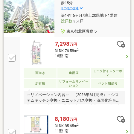
ットを設けた、収納スペース充実プラン■家事しなが
歩15分
らでもリビングを見渡せ、開放感もあふれるオープン
その他の交通
カウンターキッチン■雨の日のお洗濯に重宝する浴室
築14年6ヶ月/地上20階地下1階建
換気乾燥機付きバスルーム
総戸数
351戸
東京都北区豊島５
7,298
万円
2
3LDK 76.58m
16階 南
モニタ付インターホ
南向き
角部屋
ン
リフォームリノベー
所有権
ペット相談可
ション
～リノベーション内容～ （2026年6月完成）・シス
テムキッチン交換・ユニットバス交換・洗面化粧台交
換 ・トイレ交換・洗濯機用防水パン交換・・・等～交
通機関のご案内～・東京メトロ南北線「王子神谷」駅
徒歩15分・JR山手線「池袋」駅 バス36分 「新豊
8,180
万円
橋」バス停 徒歩2分・JR京浜東北線「王子」駅 バ
2
3LDK 85.65m
ス14分 「新豊橋」バス停 徒歩2分
11階 南