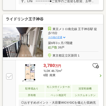
す。Life ――――――■ご見学のご送迎も歓迎、お申し
付けください。■完成施工例見学＆完成イメージプレ
ゼンテーション受付。■お仕事帰りのご相談等もご対
応できます。（予約制）Support
ライドリンク王子神谷
――――――――――――□じぶん銀行＆住信SBIネット銀行
提携店□365日24時間住まいの駆付けサービス（3年間
無料） □TOHO HOUSE CLUB 無料 ⇒ リンク先へぜひ♪
東京メトロ南北線 王子神谷駅 徒
□新型コロナウイルス対策実施店詳細、内覧、お気軽
歩15分
にＴＯＨＯ ＨＯＵＳＥ グループ 株式会社東宝ハ
その他の交通
ウス川口 営業３課 「0120－104-853」まで！
築6年3ヶ月/7階建
総戸数
39戸
東京都足立区新田１
3,780
万円
2
1LDK 46.72m
6階 南東
モニタ付インターホ
駐車場あり
浴室乾燥機
ン
所有権
ペット相談可
システムキッチン
◎おすすめポイント・大容量WICやSICを備えた収納充