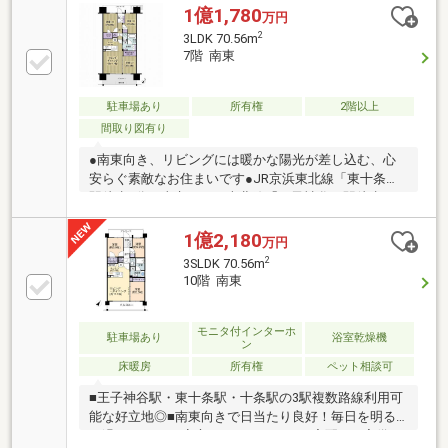
1億1,780
万円
2
3LDK 70.56m
7階 南東
駐車場あり
所有権
2階以上
間取り図有り
●南東向き、リビングには暖かな陽光が差し込む、心
安らぐ素敵なお住まいです●JR京浜東北線「東十条」
駅徒歩7分、東京メトロ南北線「王子神谷」駅徒歩5
分 JR埼京線「十条」駅徒歩15分、3路線3駅利用可能
で都心部へのマルチアクセスを実現●大規模マンショ
1億2,180
万円
ンならではの充実した共用施設 （緑があふれる２つ
2
3SLDK 70.56m
の大きな中庭、パーティールームやキッズルーム、カ
10階 南東
フェラウンジ等）●ウォークインクローゼット、布団
クローゼット、納戸等、お部屋の広さと豊富な収納力
を両立させた 使い勝手の良い間取りです●新築時施
モニタ付インターホ
駐車場あり
浴室乾燥機
ン
工オプション◇玄関壁面に姿見 ◇室内干し用のホス
床暖房
所有権
ペット相談可
クリーン ◇フラット天板のシステムキッチン 等
■王子神谷駅・東十条駅・十条駅の3駅複数路線利用可
能な好立地◎■南東向きで日当たり良好！毎日を明る
く過ごせます♪■安心のオートロック＆宅配BOX完備。