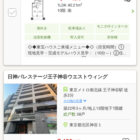
ーブ付き・お手入れがしやすく安全性の高い、IHクッ
2
1LDK 40.21m
キングヒーター ～Living Information～・ツルハド
10階 南
ラッグ 東十条北口店…徒歩2分・セブンイレブン 東
十条銀座通り店…徒歩2分・明理会中央総合病院…徒歩2
分・東十条郵便局…徒歩5分・サミットストア 王子桜
モニタ付インターホ
南向き
駐車場あり
ン
田通り店…徒歩5分
浴室乾燥機
即入居可
所有権
◇◆東宝ハウスご来場メニュー◆◇（目安時間）①
現地見学・完成モデルハウス見学：（10分～）②住宅
ローンのご相談：（30分～）③ご希望条件のご相談：
（15分～）～【今のお客様のご状況をお聞かせくださ
い】～◆新しいお家で○○○を叶えたい！◆毎月支払う
日神パレステージ王子神谷ウエストウィング
住居費って自分達はいくらなら大丈夫かな。。◆歳を
重ねてもずっと安心して暮らせる場所がいい！◆購入
はしたいけど、手続きとか税金とか色々心配。。期待
東京メトロ南北線 王子神谷駅 徒
も大きい反面、悩みや不安も多いと思います。お客様
歩2分
と一緒にたくさん悩んできた私達なので、なにか1つ
その他の交通
でも良いアドバイスができたらと思っています。是非
築22年3ヶ月/地上13階地下1階建
ご相談ください。
総戸数
38戸
東京都北区神谷１