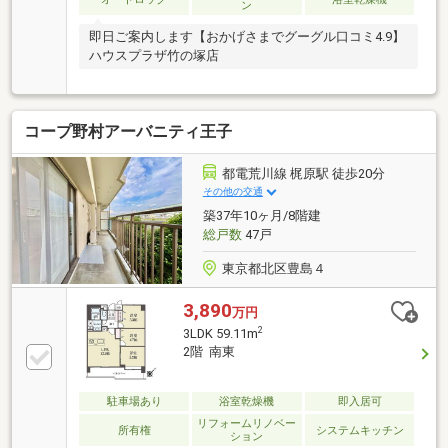
ン
即日ご案内します【おかげさまでグーグル口コミ4.9】
ハウスプラザ竹の塚店
コープ野村アーバニティ王子
都電荒川線 梶原駅 徒歩20分
その他の交通
築37年10ヶ月/8階建
総戸数
47戸
東京都北区豊島４
3,890
万円
2
3LDK 59.11m
2階 南東
駐車場あり
浴室乾燥機
即入居可
リフォームリノベー
所有権
システムキッチン
ション