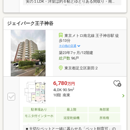
実の１LDK・洋室は約６帖とゆとりある間取り・南東
向きにつき陽当たり・通風・眺望良好♪・プライバシ
ー性の高い内廊下設計・３口コンロ付きカウンターキ
ッチン採用！・オートロック・モニター付きインター
ジェイパーク王子神谷
ホンで安心のセキュリティ・大切なペットと暮らせま
す♪（細則有）※管理費は令和８年１１月より１２１０
０円/月に改定予定です※火曜・水曜は定休日となりま
東京メトロ南北線 王子神谷駅 徒
す■資料請求・住宅ローンのご相談・内覧希望等はお
歩13分
気軽にお問い合わせください！■お問い合わせは【フ
その他の交通
リーダイヤル：０１２０ー９９８ー１１８】までお気
築23年7ヶ月/12階建
軽にどうぞ♪
総戸数
96戸
東京都足立区新田２
6,780
万円
2
4LDK 90.5m
10階 南東
駐車場あり
最上階
角部屋
モニタ付インターホ
浴室乾燥機
所有権
ン
■ 大切なペットと一緒に暮らせる「ペット飼育可」の