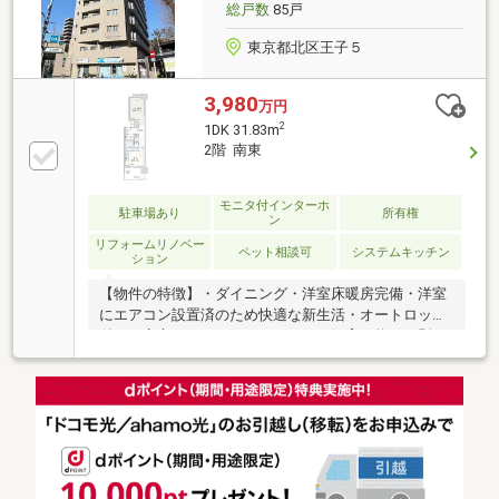
総戸数
85戸
東京都北区王子５
3,980
万円
2
1DK 31.83m
2階 南東
モニタ付インターホ
駐車場あり
所有権
ン
リフォームリノベー
ペット相談可
システムキッチン
ション
【物件の特徴】・ダイニング・洋室床暖房完備・洋室
にエアコン設置済のため快適な新生活・オートロック
付きで安心のセキュリティ・ペット飼育可能（細則あ
り）・眺望・通風良好の快適な住空間【リノベーショ
ン内容】・システムキッチン交換・洗面化粧台交換・
ユニットバス交換・エアコン設置・トイレ交換・洗濯
パン交換・建具交換・照明器具交換・フローリング上
貼/クロス貼替・ハウスクリーニング等《アフターサー
ビス保証付》～住んでからでも安心・安全をサポート
～ 水まわりトラブルは365日対応で安心です。