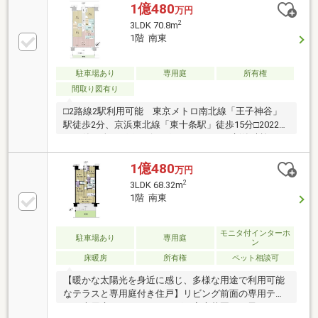
1億480
万円
2
3LDK 70.8m
1階 南東
駐車場あり
専用庭
所有権
間取り図有り
□2路線2駅利用可能 東京メトロ南北線「王子神谷」
駅徒歩2分、京浜東北線「東十条駅」徒歩15分□2022年
12月築・全227戸のビッグコミュニティ□新築時施工オ
プション リビング壁面にエコカラット、キッチンに
カップボード、リビング窓にUVカットフィルム 浴室
1億480
万円
内カビコーティング、リビング床フロアコーティン
2
3LDK 68.32m
グ、洗濯機置場上吊戸棚収納□大規模マンションなら
1階 南東
ではの多種多様な共用施設 パーティールーム・ワー
キングルーム・キッズルーム等□2つのウォークインク
ローゼットや廊下の納戸等、収納スペース充実□大和
モニタ付インターホ
駐車場あり
専用庭
ン
ハウス工業旧分譲の「プレミスト」シリーズ□安心・
床暖房
所有権
ペット相談可
安全の長谷工施工・長谷工管理物件
【暖かな太陽光を身近に感じ、多様な用途で利用可能
なテラスと専用庭付き住戸】リビング前面の専用テラ
ス・専用庭は、ガーデニングや家庭菜園、お子さんの