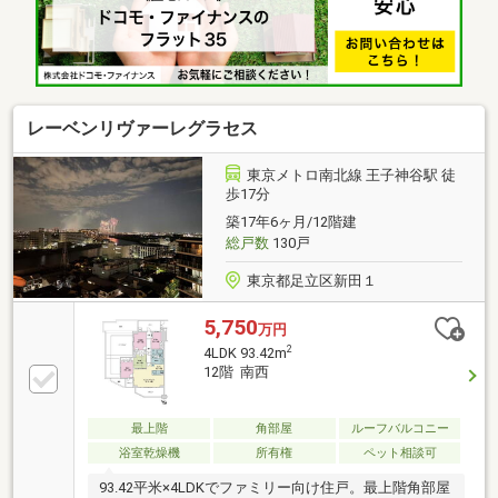
全に配慮した24時間警備。■規約の範囲内で、大切な
家族である動物たちと暮らせるペット相談可。■収集
時間を気にせず、ライフスタイルに合わせて利用でき
る24時間ゴミ出し可
レーベンリヴァーレグラセス
東京メトロ南北線 王子神谷駅 徒
歩17分
築17年6ヶ月/12階建
総戸数
130戸
東京都足立区新田１
5,750
万円
2
4LDK 93.42m
12階 南西
最上階
角部屋
ルーフバルコニー
浴室乾燥機
所有権
ペット相談可
93.42平米×4LDKでファミリー向け住戸。最上階角部屋