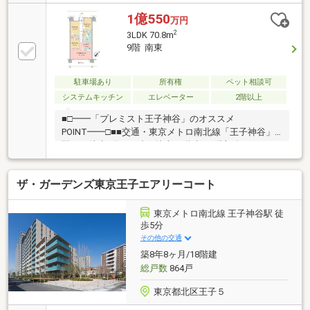
プール遊び、収納を置いてトランクルーム替わり、軽
い体操や日光浴など、生活の多彩なシーンで利用でき
1億550
万円
るプライベートスペースです。□2路線2駅利用可能
2
3LDK 70.8m
東京メトロ南北線「王子神谷」駅徒歩3分、京浜東北
9階 南東
線「東十条駅」徒歩15分□2022年12月築・全227戸の
ビッグコミュニティ□大和ハウス工業旧分譲の「プレ
ミスト」シリーズ□大規模マンションならではの多種
駐車場あり
所有権
ペット相談可
多様な共用施設 パーティールーム・ワーキングルー
システムキッチン
エレベーター
2階以上
ム・キッズルーム等
■□━━「プレミスト王子神谷」のオススメ
POINT━━□■■交通・東京メトロ南北線「王子神谷」
駅まで徒歩3分■RC造・地上10階建の9階部分
「3LDK」。■総戸数227戸のビッグコミュニティ。
■LDKは約16.0帖。 隣接する洋室と一体で使う事も可
ザ・ガーデンズ東京王子エアリーコート
能です。■バルコニーにスロップシンク有。■車の出し
入れがしやすい平面駐車場。■キッズルームやパーテ
ィールームなど、共用施設充実◎■大切なペットと一
東京メトロ南北線 王子神谷駅 徒
緒に暮らせます(規約制限有)。■周辺環境・セブンイレ
歩5分
ブン北区王子5丁目店 徒歩1分(約37m)・北区立王子第
その他の交通
一小学校 徒歩5分(約350m)・北区立神谷堀公園 徒歩1
築8年8ヶ月/18階建
分(約80m)
総戸数
864戸
東京都北区王子５