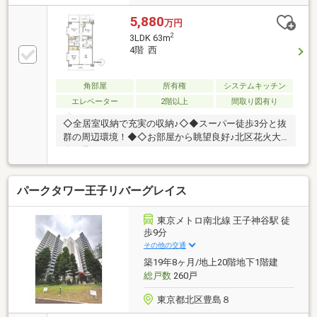
5,880
万円
2
3LDK 63m
4階 西
角部屋
所有権
システムキッチン
エレベーター
2階以上
間取り図有り
◇全居室収納で充実の収納♪◇◆スーパー徒歩3分と抜
群の周辺環境！◆◇お部屋から眺望良好♪北区花火大
会が見れます！
◇◇◆◇◆◇◆◇◆◇◆◇◆◇◆◇◆◇◆◇◆◇◆◇◆
イフプラン】本物件においての住宅ローンシミュレー
パークタワー王子リバーグレイス
ションはもちろん、本物件購入後１０～２０年後のラ
イフサイクルの変化を見据えた長期的なライフプラン
シミュレーションを実施します。【物件調査報告書】
東京メトロ南北線 王子神谷駅 徒
本物件に関する独自の物件調査報告書を作成します。
歩9分
重要事項説明に載らないような住んでから気になる事
その他の交通
項を色々な角度から調査して、お客様にとっての購入
築19年8ヶ月/地上20階地下1階建
リスクの有無を徹底的に確認して提供します。
総戸数
260戸
◇◆◇◆◇◆◇◆◇
東京都北区豊島８