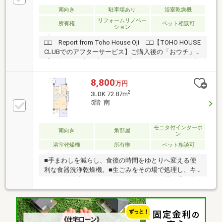
南向き
駐車場あり
浴室乾燥機
リフォームリノベー
所有権
ペット相談可
ション
□□ Report from Toho House Oji □□【TOHO HOUSE
CLUBでのアフターサービス】ご購入後の「おウチ」と
「お金」のご相談窓口をご用意しております！・金利
上昇時のリスクヘッジ、借換え相談、繰上返済のタイ
ミング、各種保険の見直し・・・etc・おウチの設備保
8,800
万円
証や定期点検、駆け付けサービス・・・etc購入前のタ
2
3LDK 72.87m
イミングは勿論、購入後のご不安につきましてもご相
5階 南
談可能です！まずはお気軽に現地をご覧下さいませ。
物件の詳細について、ご見学希望のお客様は下記番号
までお気軽にご連絡下さい。お問い合わせ専用フリー
モニタ付インターホ
南向き
角部屋
ン
ダイヤル ： ０１２０－６６１－０４０
浴室乾燥機
所有権
ペット相談可
■手まわしを減らし、食後の時間をゆとりへ変える便
利な食器洗浄乾燥機。■生ごみをその場で処理し、キ
ッチンを清潔に保つディスポーザー。■お湯の温め直
しができ、いつでも温かい入浴が叶う追焚機能。■雨
の日の洗濯物や、浴室のカビ抑制にも効果的な浴室乾
燥機。■衣類や大型の荷物をまとめて収容し、室内を
広く保つWIC。■日々の暮らしを昼夜問わず見守り、安