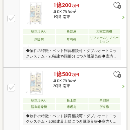
1億200
万円
2
4LDK 78.84m
19階 南東
駐車場あり
角部屋
浴室乾燥機
リフォームリノベー
床暖房
所有権
ション
◆物件の特徴・ペット飼育相談可・ダブルオートロッ
クシステム・20階建19階部分につき眺望良好◆室内リ
ノベーション内容・システムキッチン・ユニットバ
ス・温水洗浄便座付トイレ・専有部分配管etc◆インテ
リックスの販売実績 ・R1(適合リノベーション)住宅
1億580
万円
発行ランキング3年連続NO.1！ ・年間1000戸以上の
2
4LDK 78.84m
リノベーション実績 ・累計販売戸数2万8000戸突破!
20階 南東
◆都市銀行、ネット銀行等住宅ローン一括事前審査可
能！ネット銀行はじめ大手金融機関の都市銀行や地方
銀行と幅広く提携をしています!物件によって使用でき
駐車場あり
最上階
角部屋
る銀行も変わりますので、是非一度ご相談ください♪
浴室乾燥機
床暖房
所有権
◆物件の特徴・ペット飼育相談可・ダブルオートロッ
クシステム・20階建最上階につき眺望良好◆室内リノ
ベーション内容・システムキッチン・ユニットバス・