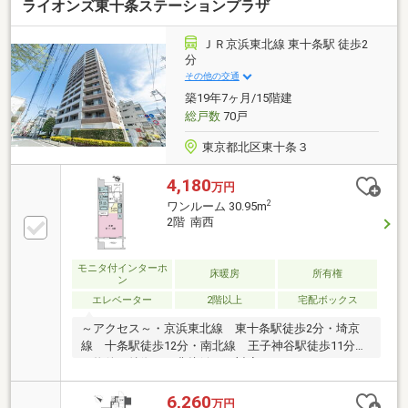
ライオンズ東十条ステーションプラザ
ＪＲ京浜東北線 東十条駅 徒歩2
分
その他の交通
築19年7ヶ月/15階建
総戸数
70戸
東京都北区東十条３
4,180
万円
2
ワンルーム 30.95m
2階 南西
モニタ付インターホ
床暖房
所有権
ン
エレベーター
2階以上
宅配ボックス
～アクセス～・京浜東北線 東十条駅徒歩2分・埼京
線 十条駅徒歩12分・南北線 王子神谷駅徒歩11分
～物件の特徴～・非接触キー対応のオートロックシス
テム、エレベーターシステム・宅配ボックス設置で24
時間いつでも荷物を受け取れます・玄関に専用アルコ
6,260
万円