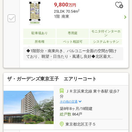
9,800
万円
2
2SLDK 70.54m
1階 南東
モニタ付インターホ
駐車場あり
専用庭
ン
所有権
ペット相談可
システムキッチン
◆1階部分・南東向き、バルコニー全面の空間が開け
ており、眺望・日当たり・風通し良好◆北区最大
級、、、敷地内総戸数 ８６４戸のビッグコミュニテ
ィマンション◆大規模マンションならではの多種多様
な共用施設、日々の生活を細やかに支えるコンシェル
ザ・ガーデンズ東京王子 エアリーコート
ジュサービス （パーティルーム、ゲストルーム、キ
ッズルーム、カフェラウンジ、サクラサロン、居住者
専用シーズンズガーデン等） （カフェラウンジでの
ＪＲ京浜東北線 東十条駅 徒歩7
ドリンク提供サービス、宅配便発送サービス、ゴミ各
分
戸回収サービス、カーシェアリング、レンタサイクル
その他の交通
等）
築8年8ヶ月/18階建
総戸数
864戸
東京都北区王子５