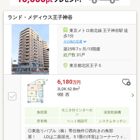
ランド・メディウス王子神谷
東京メトロ南北線 王子神谷駅 徒
歩1分
その他の交通
築25年7ヶ月/13階建
総戸数
31戸
東京都北区王子５
6,180
万円
2
3LDK 62.8m
9階 西
モニタ付インターホ
角部屋
浴室乾燥機
ン
所有権
ペット相談可
システムキッチン
◎東急リバブル（株）専任物件◎西向きの角部
屋！ LDは二面採光、5.1畳の洋室はコーナーウィ