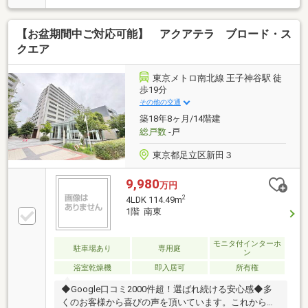
富◆ペット飼育可（飼育細則あり）◆24時間有人管理
（夜間は警備員が対応）◆ゲストルーム・ラウンジ＆
【お盆期間中ご対応可能】 アクアテラ ブロード・ス
パーティルーム・キッズルーム(一部有料あり)◆電気
自動車の充電設備（有料）◆シェアサイクルあり（自
クエア
転車・電動自転車）（有料）◆高圧洗浄機の貸し出し
（有料）◆便利なコンシェルジュサービス（平日10:00
東京メトロ南北線 王子神谷駅 徒
～19:00、土日祝9:00～18:00）◆シャトルバスあり
歩19分
（有料）
その他の交通
築18年8ヶ月/14階建
総戸数
-戸
東京都足立区新田３
9,980
万円
2
4LDK 114.49m
1階 南東
モニタ付インターホ
駐車場あり
専用庭
ン
浴室乾燥機
即入居可
所有権
◆Google口コミ2000件超！選ばれ続ける安心感◆多
くのお客様から喜びの声を頂いています。これからも