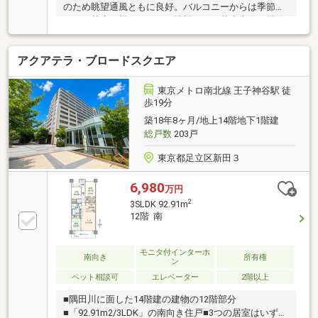
のため眺望通風ともに良好。バルコニーからは季節に
よって花火が望めます。（眺望および花火大会の開催
に関して、永続的に保証されるものではありません。
また、気象条件等によって変わる場合があります）あ
アクアテラ・ブロードスクエア
ると嬉しい駐車場も、平置き2台、機械式125台があり
ます。（機械式19台分空きあり。2025年10月17日確認
時点）
東京メトロ南北線 王子神谷駅 徒
歩19分
築18年8ヶ月/地上14階地下1階建
総戸数
203戸
東京都足立区新田３
6,980
万円
2
3SLDK 92.91m
12階 南
モニタ付インターホ
南向き
所有権
ン
ペット相談可
エレベーター
2階以上
■隅田川に面した14階建の建物の12階部分
■「92.91m2/3LDK」の南向き住戸■3つの居室はいずれ