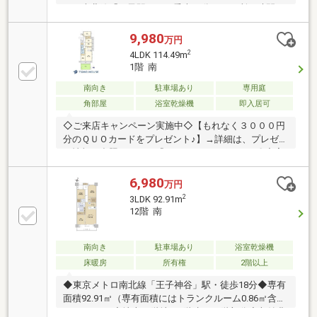
トロ南北線「王子駅」まで乗車16分バスの所要時間は
朝の通勤ラッシュ時間帯8:30AM着で乗り換え案内の検
索結果を明示しています。ジョルダン「乗換案内」よ
9,980
万円
りc2026Jourdan Co Ltd・24時間有人管理（夜間は警
2
4LDK 114.49m
備員が対応）・コンシェルジュサービス有・ゲストル
1階 南
ーム（有償）・ペット飼育可（犬、猫1住戸合計2匹ま
で等細則あり）・分譲会社 藤和不動産株式会社、
南向き
駐車場あり
専用庭
近鉄不動産株式会社
角部屋
浴室乾燥機
即入居可
◇ご来店キャンペーン実施中◇【もれなく３０００円
分のＱＵＯカードをプレゼント♪】→詳細は、プレゼン
ト情報を参照下さい。『マンションレポート』〇充実
した共用施設有り♪ コンシェルジュサービス・・・
〇バルコニー+「テラス＋専用庭」開放感を求めた住
6,980
万円
戸♪〇広々LDK約22.0帖！各居室も6帖以上をご用意し
2
3LDK 92.91m
ています。〇教育施設や買い物施設が近く、住み良い
12階 南
立地です。遠方からのお引越しでも安心ですね♪詳
細、内覧、ご購入後を想定したライフプラン等、お気
軽に東宝ハウスライフソリューションズグループ 株
南向き
駐車場あり
浴室乾燥機
式会社東宝ハウス川口 営業1課 【0120-104-861】
床暖房
所有権
2階以上
まで！
◆東京メトロ南北線「王子神谷」駅・徒歩18分◆専有
面積92.91㎡（専有面積にはトランクルーム0.86㎡含
む）・3LDK◆地上14階地下1階建て12階部分◆収納豊