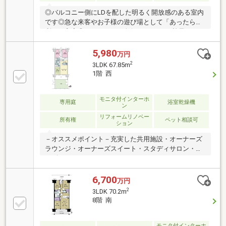
◎バルコニー側にLDを配した明るく開放感のある室内
です◎急な来客やお子様の遊び場として「あったら便
利」な和室◎バルコニーの奥行が2mあり、椅子やテー
ブルを出してティータイムも楽しめます◎歩車分離さ
れた動線はもちろん、歩道にも歩行者と自転車の動線
5,980
万円
が分けられており安全にも配慮◎車寄せのあるエント
2
3LDK 67.85m
ランス◎マンション北側に「新田稲荷公園」があり、
1階 西
お子様ものびのび過ごせます また、災害時の一時集
合場所にもなっております◎ペット可（規約等による
制限あり）◇充実の共用施設◇ ・オーナーズスイー
モニタ付インターホ
専用庭
浴室乾燥機
ン
ト・キッズワールド・スタディサロン・来客用駐車
リフォームリノベー
場・その他※利用方法は管理規約に準じます
所有権
ペット相談可
ション
－オススメポイント－充実した共用施設・オーナーズ
ラウンジ・オーナーズスイート・スタディサロン・キ
ッズワールド
6,700
万円
2
3LDK 70.2m
8階 南
モニタ付インターホ