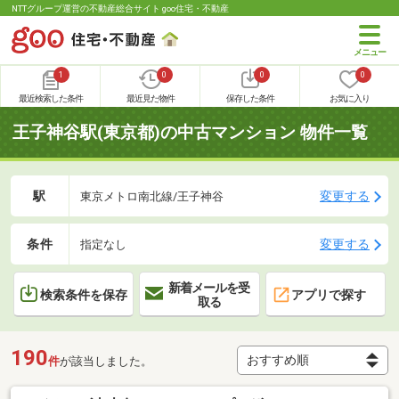
NTTグループ運営の不動産総合サイト goo住宅・不動産
1
0
0
0
最近検索した条件
最近見た物件
保存した条件
お気に入り
王子神谷駅(東京都)の中古マンション 物件一覧
駅
変更する
東京メトロ南北線/王子神谷
条件
変更する
指定なし
新着メールを受
検索条件を保存
アプリで探す
取る
190
件
が該当しました。