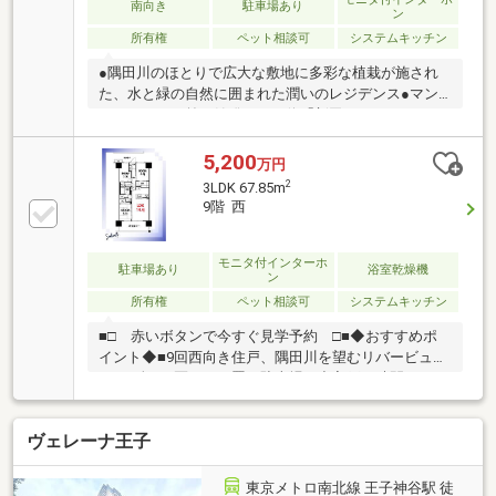
南向き
駐車場あり
ン
所有権
ペット相談可
システムキッチン
●隅田川のほとりで広大な敷地に多彩な植栽が施され
た、水と緑の自然に囲まれた潤いのレジデンス●マン
ションの目の前が始発のバス停「新田一丁目」なの
で、王子駅、王子神谷駅へも楽々アクセス 「新田一
丁目」バス停まで徒歩2分、都営バス乗車で王子神谷
5,200
万円
駅まで約9分、王子駅まで約17分●王子神谷駅までは徒
2
3LDK 67.85m
歩15分でアクセスも可能●広大な敷地を利用した、全
9階 西
207区画の平置き駐車場（出入庫に時間がかからず、
ハイルーフ車も駐車可能）●ご親族やお友達にお泊り
頂けるゲストルーム、雨の日でもお子さんが遊べるキ
モニタ付インターホ
駐車場あり
浴室乾燥機
ン
ッズルーム、 読書や仕事、勉強に集中できるスタデ
所有権
ペット相談可
システムキッチン
ィサロン等、大規模物件ならではの充実した共用施設
■□ 赤いボタンで今すぐ見学予約 □■◆おすすめポ
イント◆■9回西向き住戸、隅田川を望むリバービュ
ー！■全207区画の平置き駐車場（出入戸に時間がかか
らず、ハイルーフ者駐車可能）※空き要確認■大規模物
件ならではの充実した共有施設（ゲストルーム・キッ
ヴェレーナ王子
ズルーム・スタディサロン等）■新田稲荷公園まで徒
歩1分、居住者様どうしの憩いの場、お子様の遊び場
です。■各居室のクローゼットや和室に布団クローゼ
東京メトロ南北線 王子神谷駅 徒