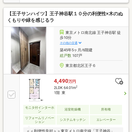
温水洗浄便座付トイレ・専有部分配管etc◆インテリッ
クスの販売実績 ・R1(適合リノベーション)住宅発行
【王子サンハイツ】王子神谷駅１０分の利便性×木のぬ
ランキング3年連続NO.1！ ・年間1000戸以上のリノ
ベーション実績 ・累計販売戸数2万8000戸突破!◆都
くもりや緑を感じるラ
市銀行、ネット銀行等住宅ローン一括事前審査可能！
ネット銀行はじめ大手金融機関の都市銀行や地方銀行
東京メトロ南北線 王子神谷駅 徒
と幅広く提携をしています!物件によって使用できる銀
歩10分
行も変わりますので、是非一度ご相談ください♪
その他の交通
築45年5ヶ月/6階建
総戸数
107戸
東京都北区王子６
4,490
万円
2
2LDK 64.01m
1階 東
モニタ付インターホ
浴室乾燥機
所有権
ン
リフォームリノベー
システムキッチン
エレベーター
ション
＜＜利便性良好＞＞東京メトロ南北線「王子神谷」