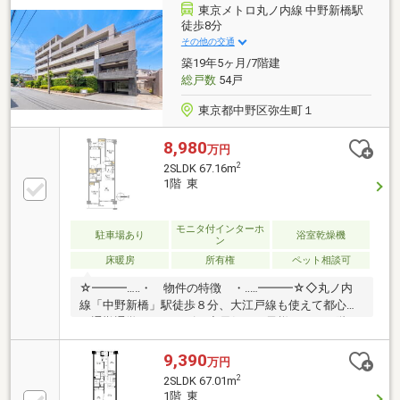
リティレジデンス！□渋谷区本町アドレス×西新宿5丁
東京メトロ丸ノ内線 中野新橋駅
目駅徒歩8分の生活利便高い住宅地！□エヌ・ティ・テ
徒歩8分
ィ都市開発旧分譲の「ウエリス」シリーズ！デザイン
その他の交通
性溢れる外観！グレード感ある仕様
築19年5ヶ月/7階建
総戸数
54戸
東京都中野区弥生町１
8,980
万円
2
2SLDK 67.16m
1階 東
モニタ付インターホ
駐車場あり
浴室乾燥機
ン
床暖房
所有権
ペット相談可
☆━━━…‥・ 物件の特徴 ・‥…━━━☆◇丸ノ内
線「中野新橋」駅徒歩８分、大江戸線も使えて都心へ
の通勤通学がスムーズ！◆元気なお子様がいても階下
への足音を気にせず過ごせる、安心の１階部分物件！
◇Ｌ型対面式キッチンは作業がしやすく、会話を楽し
9,390
万円
みながら料理ができる間取り！◆キッチンやトイレ、
2
2SLDK 67.01m
エアコンなど、段階的にリフォームが実施された快適
1階 東