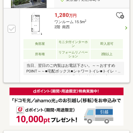
1,280
万円
2
ワンルーム 15.5m
2階 南西
モニタ付インターホ
角部屋
即入居可
ン
リフォームリノベー
所有権
2階以上
ション
当日、翌日のご内覧はお電話下さい。～～おすすめ
POINT～～■宅配ボックス■シャワートイレ■トイレ・
シャワールーム別■巡回管理■生研建設施工■プレスト
サービス管理■本町３丁目アドレス■タイル張り■駐輪
場■TVモニターインターフォンお早めにご覧下さい。