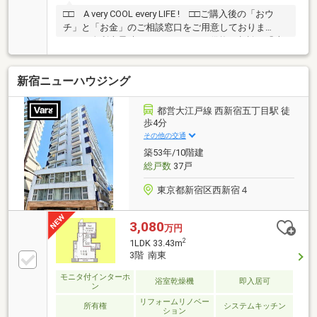
□□ A very COOL every LIFE ! □□ご購入後の「おウ
チ」と「お金」のご相談窓口をご用意しておりま
す！・金利上昇時のリスクヘッジ、借換え相談、繰上
返済のタイミング、各種保険の見直し・・・etc・おウ
チの設備保証や定期点検、駆け付けサービス・・・etc
新宿ニューハウジング
まずはお気軽に現地をご覧下さいませ。物件の詳細に
ついて、ご見学希望のお客様は下記番号までお気軽に
ご連絡下さい。お問い合わせ専用フリーダイヤル ：０
都営大江戸線 西新宿五丁目駅 徒
１２０－１３５－００４
歩4分
その他の交通
築53年/10階建
総戸数
37戸
東京都新宿区西新宿４
3,080
万円
2
1LDK 33.43m
3階 南東
モニタ付インターホ
浴室乾燥機
即入居可
ン
リフォームリノベー
所有権
システムキッチン
ション