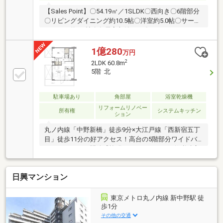
【Sales Point】〇54.19㎡／1SLDK〇西向き〇6階部分
〇リビングダイニング約10.5帖〇洋室約5.0帖〇サービ
スルーム約6.3帖〇各居室収納あり〇カウンターキッチ
ン〇リフォーム履歴有り〈2024年6月実施〉-ユニット
バス新規交換-トイレ新規交換-洗面化粧台新規交換
1億280
万円
2
2LDK 60.8m
5階 北
駐車場あり
角部屋
浴室乾燥機
リフォームリノベー
所有権
システムキッチン
ション
丸ノ内線「中野新橋」徒歩9分×大江戸線「西新宿五丁
目」徒歩11分の好アクセス！高台の5階部分ワイドバ
ルコニーにつき開放感抜群のロケーション！修繕積立
金2.1億円超と良好な管理体制が魅力のペット飼育可能
物件！弊社売主物件！！区分マンションの買取経験豊
日興マンション
富な買取のプロが売主として直接ご案内・ご相談承り
ます◎売主直販物件多数ご用意プロの目利きで仕入れ
た厳選の物件一覧は当社HPへ◎新規リノベーション予
東京メトロ丸ノ内線 新中野駅 徒
定物件内装工事2026年11月完成予定 「新築のクオリ
歩1分
ティを中古の価格で」
その他の交通