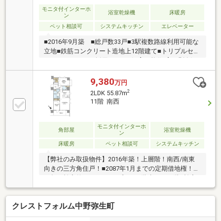
モニタ付インターホ
浴室乾燥機
床暖房
ン
ペット相談可
システムキッチン
エレベーター
■2016年9月築 ■総戸数33戸■3駅複数路線利用可能な
立地■鉄筋コンクリート造地上12階建て■トリプルセキ
ュリティシステム採用■ペット飼育可能(飼育細則有)■
専有面積：34.9m2■間取り：1LDK リビングダイニン
グ隣接の洋室の間仕切りを 常時開放することも可能
9,380
万円
ですので、 ライフスタイルに合わせた使い方が可能
2
2LDK 55.87m
です■方角：南西向き■天井高(最高部)：約2，
11階 南西
500mm 開放感ある住空間でお過ごしいただけます※
駐輪場＠300～500円/月額、バイク置場＠1，500～3，
000円/月額
モニタ付インターホ
角部屋
浴室乾燥機
ン
床暖房
ペット相談可
システムキッチン
【弊社のみ取扱物件】2016年築！上層階！南西/南東
向きの三方角住戸！■2087年1月までの定期借地権！55
㎡超の効率的な2LDKタイプ！■12階建ての11階■効率
的で使いやすいカウンターオープンキッチン！■食洗
機・エアコン・ミストサウナ・床暖房等の充実した仕
クレストフォルム中野弥生町
様設備！■ウォークインクローゼット等、収納充実！□
新宿生活圏×渋谷区アドレス、築浅×上層階×高セキュ