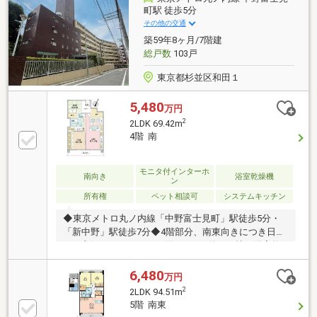
◆南側は本五ふれあい公園につき陽当たり・眺望良好
町駅 徒歩5分
◆総戸数46戸◆カメラモニター付オートロック有◆エ
その他の交通
レベーター有
築59年8ヶ月/7階建
総戸数
103戸
東京都杉並区和田１
5,480
万円
2
2LDK 69.42m
4階 南
モニタ付インターホ
南向き
浴室乾燥機
ン
所有権
ペット相談可
システムキッチン
◆東京メトロ丸ノ内線「中野富士見町」駅徒歩5分・
「新中野」駅徒歩7分◆4階部分、南東向きにつき日当
たり良好 バルコニーに面したLDK約11.5帖と洋室約
7.0帖◆玄関にシューズインクロークを配置 洋室には
デスク・カウンター・クローゼットあり◆和室約4.5
6,480
万円
帖、押入付き。 LDKと洋室、和室を分けた2LDK+SIC
2
2LDK 94.51m
の間取り◆ペット飼育可【地域密着44年】西荻窪の昭
5階 南東
和建物です。杉並・中野・武蔵野・練馬に特化し、不