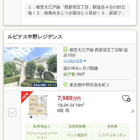
１．都営大江戸線「西新宿五丁目」駅徒歩４分の好立
地！２．南東向きにつき陽当たり良好！３．新規フル
リノベーション済み！◇中古マンションに強いVars◇
お住まい探しは知識が豊富で提案力のある不動産会社
と出会うこと。弊社では、専門知識を持つバックオフ
ルピナス中野レジデンス
ィスが常に営業をサポートしており、Google Meetを
通じて2名体制でご案内いたします。個々の経験差に
左右されることなく、常に質の高いサービスをご提供
都営大江戸線 西新宿五丁目駅 徒
しています。我們提供中文服務支持、隨時歡迎客人諮
歩10分
詢We offer support in English and look forward to your
その他の交通
inquiries.
築21年6ヶ月/7階建
総戸数
99戸
東京都中野区弥生町１
7,980
万円
2
1SLDK 54.19m
6階 西
駐車場あり
浴室乾燥機
所有権
リフォームリノベー
ペット相談可
システムキッチン
ション