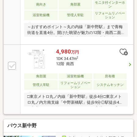
件下でのローンご相談ください！◆「即！見学！」＆
モニタ付インターホ
南向き
角部屋
ン
「車で送迎」サービス実施
リフォームリノベー
浴室乾燥機
管理人常駐
ション
～おすすめポイント～丸の内線「新中野駅」まで青梅
街道を直進4分。開けた眺望が魅力の12階・南西二面
バルコニーのお部屋！～物件スペック～◆丸ノ内線
「新中野」駅 徒歩4分◆大江戸線「中野坂上」駅 徒歩
9分◆2LDK+WIC 専有面積54.30㎡◆12階部分の角部屋
4,980
万円
◆2025年耐震補強工事実施済◆2026年7月内装リフォ
2
1DK 34.47m
ーム済◆肉のハナマサ 徒歩1分◆サミットストア・セ
12階 南西
ブンイレブン 徒歩4分～当社の強み～◆頭金0円から購
入可!長期低金利50年ローン◆提携銀行多数、住宅ロー
角部屋
浴室乾燥機
所有権
ンご相談下さい◆車でまとめてご案内!自宅まで送迎も
リフォームリノベー
可
管理人常駐
システムキッチン
ション
□東京メトロ丸ノ内線「新中野駅」徒歩4分□東京メト
ロ丸ノ内方南支線「中野新橋駅」徒歩9分◎駅徒歩4分
＆都心へスムーズにアクセスできる好立地です。◎12
階部分の南西角部屋につき、陽当たり・通風ともに良
好です。◎食洗機や浴室乾燥機など毎日の家事を支え
バウス新中野
る設備が充実！◎内装リフォーム済みで、引っ越し後
すぐに快適に過ごせます。◎ウォークインクローゼッ