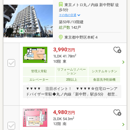
東京メトロ丸ノ内線 新中野駅 徒
歩5分
その他の交通
築53年/13階建
総戸数
142戸
東京都中野区本町４
3,990
万円
2
1LDK 41.78m
10階 東
リフォームリノベー
管理人常駐
システムキッチン
ション
エレベーター
2階以上
食器洗浄乾燥機
▼▼▼▼ 注目ポイント！ ▼▼▼▼☆住宅ローンア
ドバイザー常駐◆丸ノ内線「新中野」駅歩5分 都営
大江戸線「中野坂上」駅歩9分◆鍋屋横丁が至近で賑
わいのある街並み◆2022年に排水管更生工事実施済み
◆2025年に耐震補強工事実施済み◆新規リノベーショ
4,980
万円
ン実施で室内設備充実◆「もっと安い住宅ローン」が
2
2LDK 54.3m
見つかる！ 提携の金融機関は55社以上！◆「勤続
12階 南
期間が短い」「諸費用まで借りたい」 さまざまな条