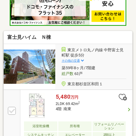
＋【全疾病保障】 ※金融機関との提携で驚きの低金
利と保障を実現しました。
富士見ハイム Ｎ棟
東京メトロ丸ノ内線 中野富士見
町駅 徒歩5分
その他の交通
築59年8ヶ月/7階建
総戸数
63戸
東京都杉並区和田１
5,480
万円
2
2LDK 69.42m
4階 南東
リフォームリノベー
浴室乾燥機
所有権
ション
システムキッチン
エレベーター
2階以上