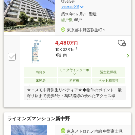
にお問い合わせください■お急ぎの方は担当携帯へ直
徒歩5分
接ご連絡いただけます携帯：070-9346-4077※留守電の
その他の交通
場合は「物件名」をお残しください。最短で折り返し
築20年5ヶ月/11階建
いたします。
総戸数
68戸
東京都中野区弥生町１
4,480
万円
2
1DK 32.91m
1階 南
モニタ付インターホ
南向き
浴室乾燥機
ン
床暖房
所有権
ペット相談可
☆コスモ中野弥生リベディア☆◆物件のポイント・最
寄り駅まで徒歩5分・3駅2路線の優れたアクセス環
境・24時間体制で監視システム、オートロック付きの
為セキュリティ◎◆専有部のポイント・南向き住戸・
TES式床暖房有り・ペット飼育可(細則有)・玄関前に
ライオンズマンション新中野
プライベートスペースが確保できるポーチ付き◆ライ
フインフォメーション・マルエツ中野新橋店 89 m ・
ファミリーマート中野弥生町店 44 m・まいばすけっと
東京メトロ丸ノ内線 中野富士見