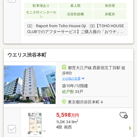
日ご案内可能です！
駐車場あり
最上階
角部屋
モニタ付インターホ
浴室乾燥機
床暖房
ン
□□ Report from Toho House Oji □□【TOHO HOUSE
CLUBでのアフターサービス】ご購入後の「おウチ」と
「お金」のご相談窓口をご用意しております！・金利
上昇時のリスクヘッジ、借換え相談、繰上返済のタイ
ミング、各種保険の見直し・・・etc・おウチの設備保
ウエリス渋谷本町
証や定期点検、駆け付けサービス・・・etc購入前のタ
イミングは勿論、購入後のご不安につきましてもご相
談可能です！まずはお気軽に現地をご覧下さいませ。
都営大江戸線 西新宿五丁目駅 徒
物件の詳細について、ご見学希望のお客様は下記番号
歩8分
までお気軽にご連絡下さい。お問い合わせ専用フリー
その他の交通
ダイヤル ： ０１２０－１０４－５７０
築10年/12階建
総戸数
33戸
東京都渋谷区本町４
5,598
万円
2
1LDK 34.9m
4階 南西