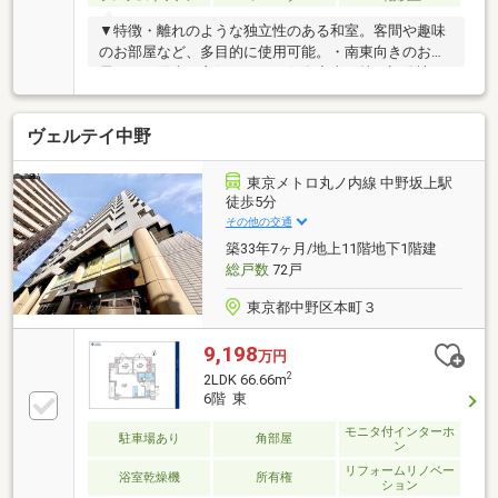
▼特徴・離れのような独立性のある和室。客間や趣味
のお部屋など、多目的に使用可能。・南東向きのお部
屋のため陽当り良好です。・住友商事（株）旧分譲の
大規模マンション・約11.5帖の開放感あふれるLDK。
ゆとりある住空間が、上質な暮らしを演出します。・
ヴェルテイ中野
四季折々の緑を感じられる中庭を備え、都心にいなが
ら自然を身近に感じられる住環境です。・各居室に収
納スペースを確保。お部屋をすっきりと広くお使いい
東京メトロ丸ノ内線 中野坂上駅
ただけます。■ 室内リフォーム履歴有（2013年4月施
徒歩5分
工）・キッチン水栓金具交換・建具交換 ・クロス張
その他の交通
替 ・フロアタイル（玄関・SIC・洗面・トイレ）
築33年7ヶ月/地上11階地下1階建
総戸数
72戸
東京都中野区本町３
9,198
万円
2
2LDK 66.66m
6階 東
モニタ付インターホ
駐車場あり
角部屋
ン
リフォームリノベー
浴室乾燥機
所有権
ション