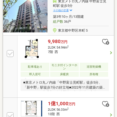
ト完備で衣類や荷物もすっきり収納。□現地のご見
東京メトロ丸ノ内線 中野富士見
学、資料請求受付中です！物件のことはもちろん、地
町駅 徒歩5分
域の事やご購入までの流れなど、お気軽にお問い合わ
その他の交通
せくださいませ♪
築3年10ヶ月/13階建
総戸数
36戸
東京都中野区本町５
9,980
万円
2
2LDK 54.94m
7階 西
モニタ付インターホ
駐車場あり
浴室乾燥機
ン
即入居可
床暖房
所有権
■東京メトロ丸ノ内線「中野富士見町駅」徒歩5分、
「新中野」駅徒歩7分の好立地■2022年11月建築の築浅
マンション■床暖房や食洗器等便利な設備も完備■ペッ
ト飼育相談可能(規約にて制限有)■コンビニやスーパ
ー、ドラッグストアが徒歩5分圏内にあり生活に大変
1億1,000
万円
便利です■コインランドリーが目の前にあり、お布団
2
2LDK 56.33m
やスーツ等のクリーニングも◎■室内空室のため、即
13階 西