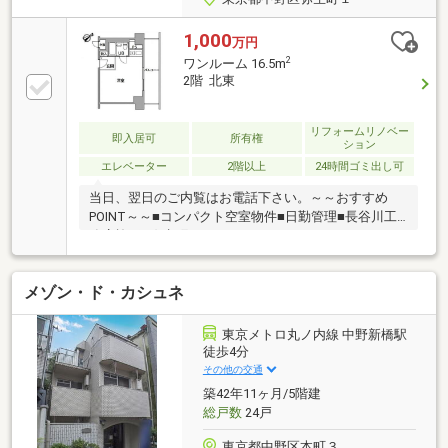
1,000
万円
2
ワンルーム 16.5m
2階 北東
リフォームリノベー
即入居可
所有権
ション
エレベーター
2階以上
24時間ゴミ出し可
当日、翌日のご内覧はお電話下さい。～～おすすめ
POINT～～■コンパクト空室物件■日勤管理■長谷川工
務店施工■弥生町１丁目アドレス■エレベーターあり■
大京アステージ管理――新規リフォーム中――(令和8年8
月)・クロス交換・給湯器交換お早めにご覧下さい。
メゾン・ド・カシュネ
東京メトロ丸ノ内線 中野新橋駅
徒歩4分
その他の交通
築42年11ヶ月/5階建
総戸数
24戸
東京都中野区本町３