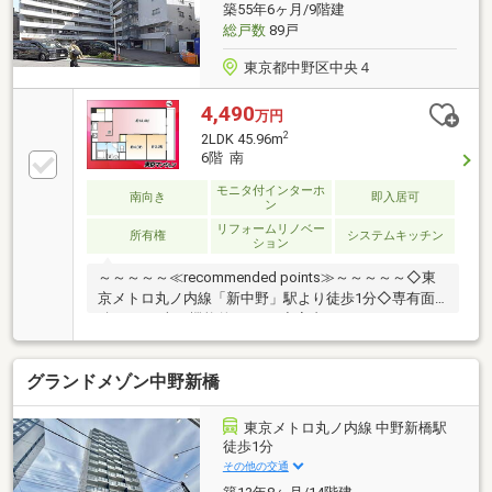
築55年6ヶ月/9階建
総戸数
89戸
東京都中野区中央４
4,490
万円
2
2LDK 45.96m
6階 南
モニタ付インターホ
南向き
即入居可
ン
リフォームリノベー
所有権
システムキッチン
ション
～～～～～≪recommended points≫～～～～～◇東
京メトロ丸ノ内線「新中野」駅より徒歩1分◇専有面
積45.96平米・機能的な2LDK◇室内フルリノベーショ
ン実施済みの綺麗な住まい◇開放感あふれる6階部
分・南西向きで日当り重視◇徒歩2分圏内にスーパー
グランドメゾン中野新橋
やコンビニが揃う好立地～～～～～～～～～～～～～
～～～～～～～～～◆頭金0円から購入可!長期低金利
50年ローン!◆提携銀行多数、住宅ローンご相談下さ
東京メトロ丸ノ内線 中野新橋駅
い!◆車でまとめてご案内!自宅まで送迎も可!◆年中無
徒歩1分
休!即日対応させていただきます!◆5000円QUOプレゼ
その他の交通
ントキャンペーン♪◆フジテレビ等でCM放映♪