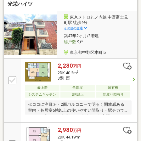
光栄ハイツ
東京メトロ丸ノ内線 中野富士見
町駅 徒歩4分
その他の交通
築47年2ヶ月/3階建
総戸数
9戸
東京都中野区本町５
2,280
万円
2
2DK 40.2m
3階 西
最上階
角部屋
所有権
システムキッチン
2階以上
間取り図有り
≪ココに注目≫・2面バルコニーで明るく開放感ある
室内・各居室6帖以上の使いやすい間取り・駅チカで
ゆとりの暮らし・自分好みの心地良い住空間にリフォ
ームも可能≪アクセス≫・丸ノ内方南支線「中野富士
見町」駅 徒歩4分・丸ノ内線「新中野」駅 徒歩8分
2,980
万円
【Amazonギフト券5万円プレゼント】お問い合わせ物
2
2DK 44.19m
件にてご契約頂いたお客様に進呈いたします※詳細は