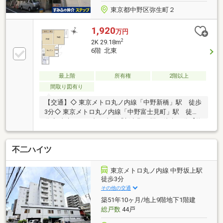
東京都中野区弥生町２
1,920
万円
2
2K 29.18m
6階 北東
最上階
所有権
2階以上
間取り図有り
【交通】◇ 東京メトロ丸ノ内線「中野新橋」駅 徒歩
3分◇ 東京メトロ丸ノ内線「中野富士見町」駅 徒歩8
分◇ 東京メトロ丸ノ内線「新中野」駅 徒歩11分【物
件概要】◇専有面積：29.18㎡（内法）◇6階部分2K◇
構造：鉄筋コンクリート造 6階建◇築年月：昭和45年
不二ハイツ
（1970年）10月◇総戸数：24戸
東京メトロ丸ノ内線 中野坂上駅
徒歩3分
その他の交通
築51年10ヶ月/地上9階地下1階建
総戸数
44戸