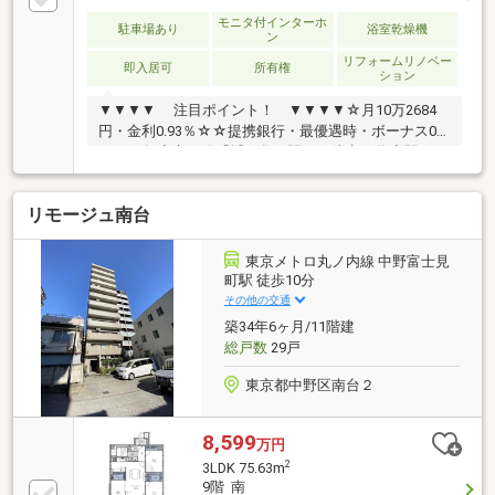
モニタ付インターホ
駐車場あり
浴室乾燥機
ン
リフォームリノベー
即入居可
所有権
ション
▼▼▼▼ 注目ポイント！ ▼▼▼▼☆月10万2684
円・金利0.93％☆☆提携銀行・最優遇時・ボーナス0
円・35年◆京王線「幡ヶ谷」駅から徒歩10分◆駅から
の道中は商店街で賑わいのある街並み◆1989年築のオ
ートロック設置マンション◆2016年に大規模修繕工事
リモージュ南台
実施済み◆内装新規リフォーム実施済み◆「もっと安
い住宅ローン」が見つかる！ 提携の金融機関は55
社以上！◆「勤続期間が短い」「諸費用まで借りた
東京メトロ丸ノ内線 中野富士見
い」 さまざまな条件下でのローンご相談ください！
町駅 徒歩10分
◆「即！見学！」＆「車で送迎」サービス実施
その他の交通
築34年6ヶ月/11階建
総戸数
29戸
東京都中野区南台２
8,599
万円
2
3LDK 75.63m
9階 南