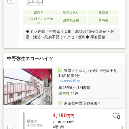
南向き
駐車場あり
角部屋
モニタ付インターホ
浴室乾燥機
所有権
ン
◆ 丸ノ内線「中野富士見町」駅徒歩10分◎ 新宿・銀
座・池袋へ乗換不要でアクセス便利◆ 専有面積
75.63m2・3LDK、9階部分の南向き住戸◎ 日当たりと
眺望が確保された住戸位置◆ LDK約15.1帖、3居室を
確保したファミリー向け間取り◎ 各居室に収納を備
中野弥生エコーハイツ
え、生活空間を整理しやすい設計◆ 室内リノベーショ
ン実施◎ 食洗機・浴室乾燥機・追焚機能付きで家事効
率に配慮◆ オートロック・エレベーター有、管理会社
東京メトロ丸ノ内線 中野富士見
日勤管理◎ 長期修繕計画あり、修繕履歴もある管理体
町駅 徒歩5分
制
その他の交通
築45年6ヶ月/4階建
総戸数
11戸
東京都中野区弥生町４
4,180
万円
2
2LDK 55.8m
4階 南