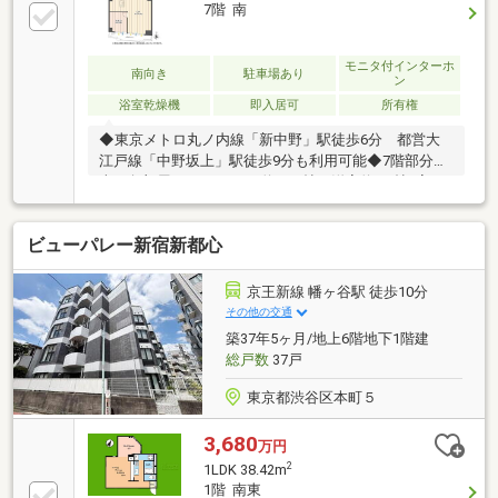
7階 南
モニタ付インターホ
南向き
駐車場あり
ン
浴室乾燥機
即入居可
所有権
◆東京メトロ丸ノ内線「新中野」駅徒歩6分 都営大
江戸線「中野坂上」駅徒歩9分も利用可能◆7階部分、
南西角部屋の3LDK LDK約18.0帖、洋室約6.5帖2室・
約5.0帖を配置◆専有面積76.24m2、分譲トランクルー
ム付 住戸内のクロゼットとあわせて荷物を整理しや
ビューパレー新宿新都心
すい住まい◆新規内装フルリフォーム済 システムキ
ッチン、ユニットバス、洗面化粧台、トイレ等を交
換 食洗機、浄水器一体型水栓、換気乾燥暖房機、追
京王新線 幡ヶ谷駅 徒歩10分
焚機能【地域密着44年】西荻窪の昭和建物です。杉
その他の交通
並・中野・武蔵野・練馬に特化し、不動産購入や買換
築37年5ヶ月/地上6階地下1階建
えを丁寧にサポート。地域情報にも精通したスタッフ
総戸数
37戸
がご提案します。お気軽にご相談ください。
東京都渋谷区本町５
3,680
万円
2
1LDK 38.42m
1階 南東