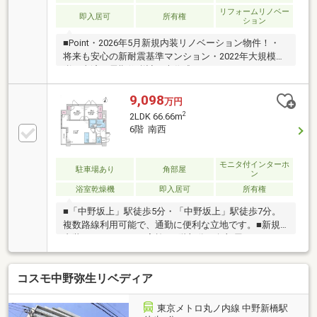
リフォームリノベー
即入居可
所有権
ション
■Point・2026年5月新規内装リノベーション物件！・
将来も安心の新耐震基準マンション・2022年大規模修
繕工事済・長期修繕計画表作成あり・オートロック・
防犯カメラ完備・食洗機・浴室乾燥機等充実の設備を
搭載！・全居室収納＋SICあり！■Access丸の内線・大
9,098
万円
江戸線「中野坂上」駅…徒歩4分■Renovationキッチ
2
2LDK 66.66m
ン、浴室、トイレ、洗面台、フローリング、クロス、
6階 南西
建具、給湯器、エアコンなど生活利便施設が徒歩10分
圏内に揃っており、日常生活や子育てにも最適な環境
です！現地、周辺環境の確認等含めご見学は随時承っ
モニタ付インターホ
駐車場あり
角部屋
ン
ております。お気軽にお問合せください！
浴室乾燥機
即入居可
所有権
■「中野坂上」駅徒歩5分・「中野坂上」駅徒歩7分。
複数路線利用可能で、通勤に便利な立地です。■新規
内装リノベーション実施。6階部分・角部屋につき、
採光に優れた住空間です。■約14帖超のLDKを中心と
したゆとりある2LDK。家具配置もしやすく、快適に暮
コスモ中野弥生リベディア
らせます。■オートロック・宅配ボックス完備。24時
間ゴミ出し可能です。◎当日内見・即日対応可能（夜
間もご相談ください）■内見予約・資料請求はお気軽
東京メトロ丸ノ内線 中野新橋駅