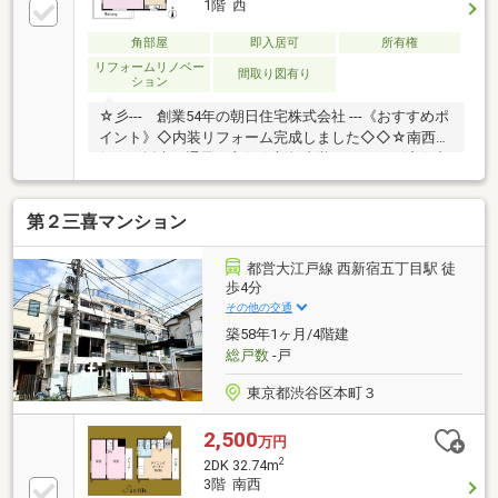
1階 西
プレゼント情報をご確認下さい無料送迎でラクラク見
学！気になる物件をまとめてご案内します。お仕事帰
角部屋
即入居可
所有権
りのご見学にも対応しています。【ネット予約24時間
リフォームリノベー
間取り図有り
受付中】お急ぎの方は 03-5309-2041
ション
☆彡--- 創業54年の朝日住宅株式会社 ---《おすすめポ
イント》◇内装リフォーム完成しました◇◇☆南西角
住戸 採光・通風し良好☆新規内装リフォーム済☆中
野区本町の閑静な住宅地☆中野富士見町駅徒歩5分
複数駅利用可～ＪＲ中野駅にも徒歩20分と徒歩圏内～
第２三喜マンション
まず、フリーダイアルにご連絡を頂きまして『「光栄
ハイツ」の物件を見た』とお伝えいただくとスムーズ
です。担当スタッフがお客様のご希望に合わせてお手
都営大江戸線 西新宿五丁目駅 徒
伝いをさせて頂きます。その際、他の要望やご希望な
歩4分
ど一緒にお聞きしてご提案させて頂きます。---『親
その他の交通
切、丁寧、しっかりした仕事』をモットーに、お客様
築58年1ヶ月/4階建
に寄り添ったご提案をさせて頂きます---
総戸数
-戸
東京都渋谷区本町３
2,500
万円
2
2DK 32.74m
3階 南西