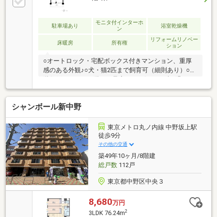
な住空間！◇内覧予約受付中♪ぜひ現地をご確認くだ
さい♪☆━━━…‥・ ━☆━ ・‥…━━━☆
モニタ付インターホ
駐車場あり
浴室乾燥機
ン
リフォームリノベー
床暖房
所有権
ション
○オートロック・宅配ボックス付きマンション、重厚
感のある外観♪○犬・猫2匹まで飼育可（細則あり）○1
階住戸のため、下階への足音などを気にせずお過ごし
いただけます○リビングは床暖房付きのため、寒い季
節も快適です♪○ウォークインクローゼットや物入な
シャンボール新中野
ど、整理しやすい室内○サミットストア 渋谷本町店ま
で徒歩3分、23時まで営業しています！リノベーショ
ン内容（2026年5月完了）■システムキッチン■ユニッ
東京メトロ丸ノ内線 中野坂上駅
トバス（追焚機能付）■洗面化粧台■トイレ■フローリ
徒歩9分
ング■壁、天井クロス、他
その他の交通
築49年10ヶ月/8階建
総戸数
112戸
東京都中野区中央３
8,680
万円
2
3LDK 76.24m