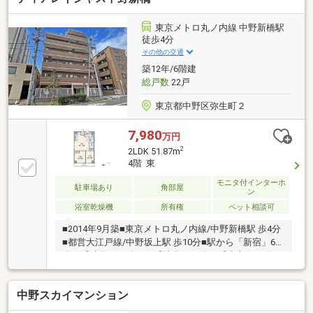
る！ 提携の金融機関は55社以上！◆「勤続期間が
短い」「諸費用まで借りたい」 さまざまな条件下で
東京メトロ丸ノ内線 中野新橋駅
のローンご相談ください！◆「即！見学！」＆「車で
徒歩4分
送迎」サービス実施
その他の交通
築12年/6階建
総戸数
22戸
東京都中野区弥生町２
7,980
万円
2
2LDK 51.87m
4階 東
モニタ付インターホ
駐車場あり
角部屋
ン
浴室乾燥機
所有権
ペット相談可
■2014年9月築■東京メトロ丸ノ内線/中野新橋駅 歩4分
■都営大江戸線/中野坂上駅 歩10分■駅から「新宿」6
分、「渋谷」21分、 「池袋」23分、「東京」26分
■51.87平米・4階部分の2LDK■オートロック・宅配ボ
ックス有り■ペット飼育可（諸条件有）■スーパー、コ
中野スカイマンション
ンビニまで徒歩3分■空家のため、いつでも内覧可能