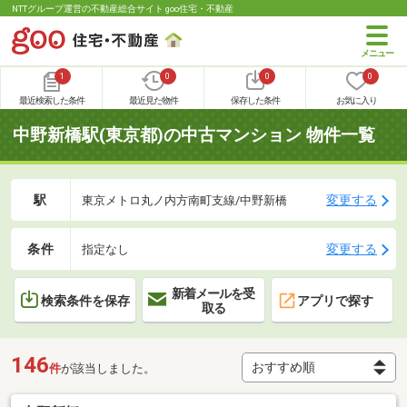
NTTグループ運営の不動産総合サイト goo住宅・不動産
1
0
0
0
最近検索した条件
最近見た物件
保存した条件
お気に入り
中野新橋駅(東京都)の中古マンション 物件一覧
駅
変更する
東京メトロ丸ノ内方南町支線/中野新橋
条件
変更する
指定なし
新着メールを受
検索条件を保存
アプリで探す
取る
146
件
が該当しました。