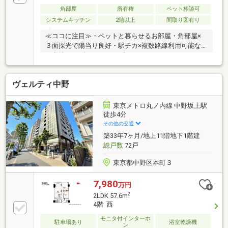
角部屋
所有権
ペット相談可
システムキッチン
2階以上
間取り図有り
≪ココに注目≫・ペットと暮らせるお部屋・角部屋×
３面採光で陽当り良好・駅チカ×複数路線利用可能な
好立地・メゾネットタイプマンション≪アクセス≫・
都営大江戸線「西新宿五丁目」駅徒歩4分・丸ノ内線
「中野新橋」駅徒歩13分≪周辺環境≫・サミットスト
ヴェルティ中野
ア渋谷本町店 徒歩5分はじめての不動産購入も、お
住み替えもお任せください。将来設計に基づいたご提
案と豊かな実績で安心の住まい選びをサポートしま
東京メトロ丸ノ内線 中野坂上駅
す。＝＝＝＝＝＝＝＝＝＝＝＝＝＝＝＝＝＝＝＝＝＝
徒歩4分
＝ 【今日これからの内見は】 03-5309-
その他の交通
2041【明日以降のご予約】は下のボタンから簡単にお
築33年7ヶ月/地上11階地下1階建
申込みいただけます。
総戸数
72戸
東京都中野区本町３
7,980
万円
2
2LDK 57.6m
4階 西
モニタ付インターホ
駐車場あり
浴室乾燥機
ン