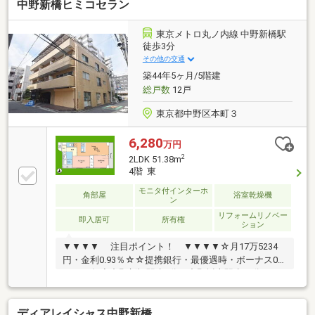
中野新橋ヒミコセラン
東京メトロ丸ノ内線 中野新橋駅
徒歩3分
その他の交通
築44年5ヶ月/5階建
総戸数
12戸
東京都中野区本町３
6,280
万円
2
2LDK 51.38m
4階 東
モニタ付インターホ
角部屋
浴室乾燥機
ン
リフォームリノベー
即入居可
所有権
ション
▼▼▼▼ 注目ポイント！ ▼▼▼▼☆月17万5234
円・金利0.93％☆☆提携銀行・最優遇時・ボーナス0
円・35年◆中野新橋駅歩3分・中野坂上駅歩12分
◆1982年築の新耐震基準マンション◆宅配ボックス設
置済み◆敷地内に駐輪場あり◆4階角部屋・新規リノ
ディアレイシャス中野新橋
ベーション実施◆「もっと安い住宅ローン」が見つか