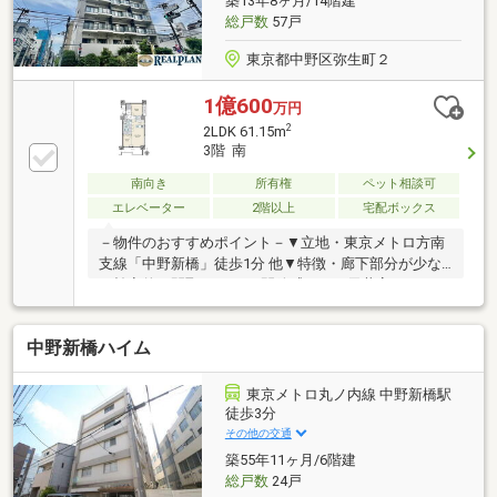
築13年8ヶ月/14階建
総戸数
57戸
東京都中野区弥生町２
1億600
万円
2
2LDK 61.15m
3階 南
南向き
所有権
ペット相談可
エレベーター
2階以上
宅配ボックス
－物件のおすすめポイント－▼立地・東京メトロ方南
支線「中野新橋」徒歩1分 他▼特徴・廊下部分が少な
く効率的な間取り・LDは開放感のある天井高
2600mm・リビングを見渡せる対面式キッチン・WIC
等、全居室に収納を設置・2室に面する南向きバルコ
中野新橋ハイム
ニー・ペット飼育可(規約あり)▼設備・オートロッ
ク・宅配ボックス▼周辺環境・まいばすけっと中野新
橋駅前店 徒歩1分(約50m)・ローソン中野新橋店 徒歩1
東京メトロ丸ノ内線 中野新橋駅
分(約70m)※サービスバルコニー／2.76平米■ ご希望の
徒歩3分
住まい探しをお手伝いします ━━━━━・・・物件の
その他の交通
詳細・ご相談はお気軽にお問い合わせください。
築55年11ヶ月/6階建
総戸数
24戸