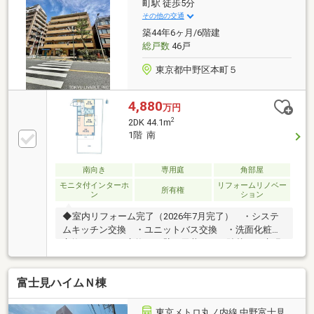
中野新橋駅前店 209 m・ウエルシア中野新橋店 87 m・
町駅 徒歩5分
京王バス/花見橋 32 m・業務スーパー中野弥生町店
その他の交通
610 m ・中野なおクリニック 88 m
築44年6ヶ月/6階建
総戸数
46戸
東京都中野区本町５
4,880
万円
2
2DK 44.1m
1階 南
南向き
専用庭
角部屋
モニタ付インターホ
リフォームリノベー
所有権
ン
ション
◆室内リフォーム完了（2026年7月完了） ・システ
ムキッチン交換 ・ユニットバス交換 ・洗面化粧台
交換 ・トイレ交換 ・壁、天井クロス貼替 ・床張
替（フローリング） ・建具交換 ・給排水管交換
（専有部分） 等◆2路線2駅徒歩圏内東京メトロ丸ノ
富士見ハイムＮ棟
内線「新中野」駅徒歩8分東京メトロ丸ノ内方南支線
「中野富士見町」駅徒歩5分◆東南角部屋・1階・広々
とした専用庭39.89m2◆専有面積44.10m2・2DKタイプ
東京メトロ丸ノ内線 中野富士見