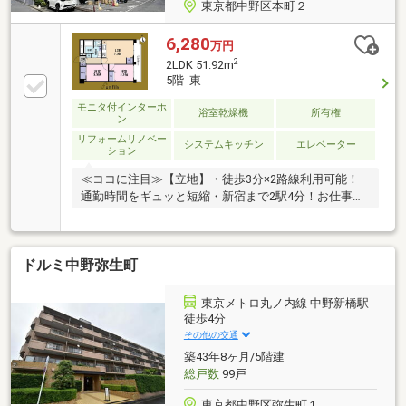
東京都中野区本町２
6,280
万円
2
2LDK 51.92m
5階 東
モニタ付インターホ
浴室乾燥機
所有権
ン
リフォームリノベー
システムキッチン
エレベーター
ション
≪ココに注目≫【立地】・徒歩3分×2路線利用可能！
通勤時間をギュッと短縮・新宿まで2駅4分！お仕事帰
りのお買い物も便利な好立地【住空間】・南東向きで
陽当り良好な2LDKをリノベーション・リビングにはシ
ェルフ・ＷＩＣもあり収納充実でお部屋もすっきり
ドルミ中野弥生町
【建物】・耐震補強工事実施、長期修繕計画もあり管
理も良好・一人暮らしも安心のオートロック完備
【Amazonギフト券5万円プレゼント】お問い合わせ物
東京メトロ丸ノ内線 中野新橋駅
件にてご契約頂いたお客様に進呈いたします※詳細は
徒歩4分
プレゼント情報をご確認下さいお仕事帰りのご見学も
その他の交通
OK【ネット予約24時間受付中】お急ぎの方は 03-5309-
築43年8ヶ月/5階建
2041
総戸数
99戸
東京都中野区弥生町１