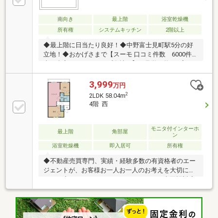
南向き
最上階
浴室乾燥機
所有権
システムキッチン
2階以上
◆最上階に日当たり良好！◆中野富士見町駅5分の好
立地！◆おかげさまで【スーモ 口コミ件数 6000件以
上（東宝ハウスグループ全社）】＊見学可能■ご案
内・物件パンフレットのご請求はお気軽にどうぞ※お
電話の場合：TEL:0120-104-795(通話無料)※メールの場
3,999
万円
合：【資料請求】又は【見学予約】ボタンをクリック
2
2LDK 58.04m
でお問い合わせください。■頭金０円からのご購入可
4階 西
能です■ ～東宝ハウス【ＦＤ:0120-104-795】
モニタ付インターホ
最上階
角部屋
ン
浴室乾燥機
即入居可
所有権
◆不動産売買専門、実績・経験多数の有資格者のエー
ジェントが、お客様お一人お一人のお考えを大切にし
ます。◆English Speaking Staff Available/中国語対応
■頭金０円からのご購入可能です■（諸費用もOK）
【東宝ハウス東京】提携住宅ローン 下記が全て付帯
（金利上乗せ無し）(1) 【がん団体生命保険】(2)
【金消契約時の印紙代不要】【ガン100％保障団信】