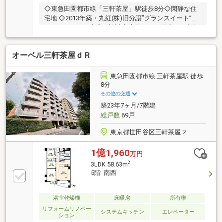
◇東急田園都市線「三軒茶屋」駅徒歩8分◇閑静な住
宅地 ◇2013年築・丸紅(株)旧分譲”グランスイート”◇
ホテルライクな内廊下設計◇南東向き・陽当たり良好
◇43.97m2／1LDK◇カウンターキッチン◇LD部分床
暖房◇不在時の宅配ボックス◇ALSOK24時間セキュリ
オーベル三軒茶屋ｄＲ
ティシステム◇安心な生活をサポートするオートロッ
クシステム◇三菱地所コミュニティ（株）管理◇1317
サイズのバスルーム■ 不在時の宅配ボックス■
東急田園都市線 三軒茶屋駅 徒歩
ALSOK24時間セキュリティシステム■ 安心な生活を
8分
サポートするオートロックシステムお問い合わせお待
その他の交通
ちしております♪
築23年7ヶ月/7階建
総戸数
69戸
東京都世田谷区三軒茶屋２
1億1,960
万円
2
3LDK 58.63m
5階 南西
浴室乾燥機
床暖房
所有権
リフォームリノベー
システムキッチン
エレベーター
ション