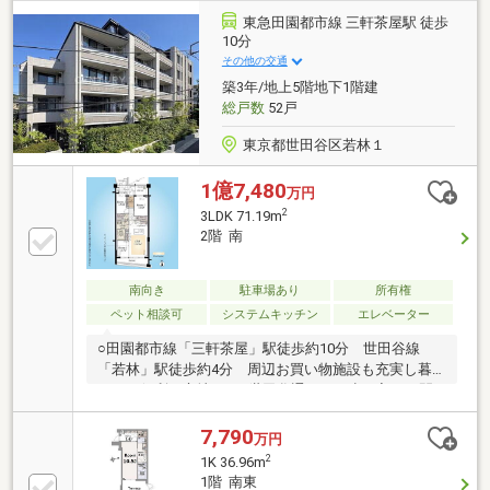
乾燥機■下階に配慮した二重床■オートロック・カラー
東急田園都市線 三軒茶屋駅 徒歩
モニターインターホン
10分
その他の交通
築3年/地上5階地下1階建
総戸数
52戸
東京都世田谷区若林１
1億7,480
万円
2
3LDK 71.19m
2階 南
南向き
駐車場あり
所有権
ペット相談可
システムキッチン
エレベーター
○田園都市線「三軒茶屋」駅徒歩約10分 世田谷線
「若林」駅徒歩約4分 周辺お買い物施設も充実し暮
らしに便利な立地です○世田谷通りから少し入った閑
静な住環境○令和5年9月築の築浅レジデンス○伊藤忠都
市開発株式会社旧分譲「クレヴィアシリーズ」○南向
7,790
万円
きにつき採光良好 南北に2面バルコニー付き（北側
2
1K 36.96m
バルコニーにスロップシンク付き）○2ヶ所のウォーク
1階 南東