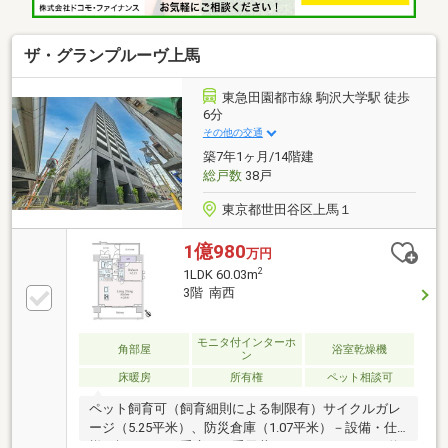
（徒歩12分）
ザ・グランプルーヴ上馬
東急田園都市線 駒沢大学駅 徒歩
6分
その他の交通
築7年1ヶ月/14階建
総戸数
38戸
東京都世田谷区上馬１
1億980
万円
2
1LDK 60.03m
3階 南西
モニタ付インターホ
角部屋
浴室乾燥機
ン
床暖房
所有権
ペット相談可
ペット飼育可（飼育細則による制限有）サイクルガレ
ージ（5.25平米）、防災倉庫（1.07平米）－設備・仕
様・概要－・二重床、二重天井、アウトフレーム・約