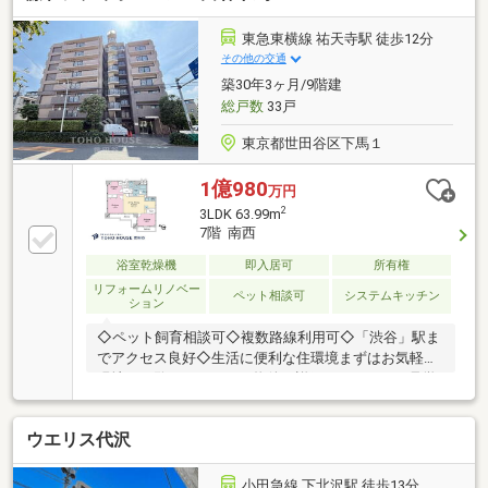
徒歩5分┏《▼物件・設備概要 おすすめポイント》
╋━━━━━━━━━━━━━━━┫・2023年（令和
東急東横線 祐天寺駅 徒歩12分
5年）9月竣工・テラス・人工ウッドデッキ付1階部
その他の交通
分・安心のオートロックシステム・宅配ボックス完
築30年3ヶ月/9階建
備・24時間ゴミ出し可能・ペット飼育可能（規約によ
総戸数
33戸
る制限有り）・キッチンには食洗器付き・テラスには
露天風呂付き
東京都世田谷区下馬１
1億980
万円
2
3LDK 63.99m
7階 南西
浴室乾燥機
即入居可
所有権
リフォームリノベー
ペット相談可
システムキッチン
ション
◇ペット飼育相談可◇複数路線利用可◇「渋谷」駅ま
でアクセス良好◇生活に便利な住環境まずはお気軽に
現地をご覧下さいませ。物件の詳細について、ご見学
希望のお客様は下記番号までお気軽にご連絡下さい。
お問い合わせ専用フリーダイヤル 【0120-104-633】
ウエリス代沢
小田急線 下北沢駅 徒歩13分