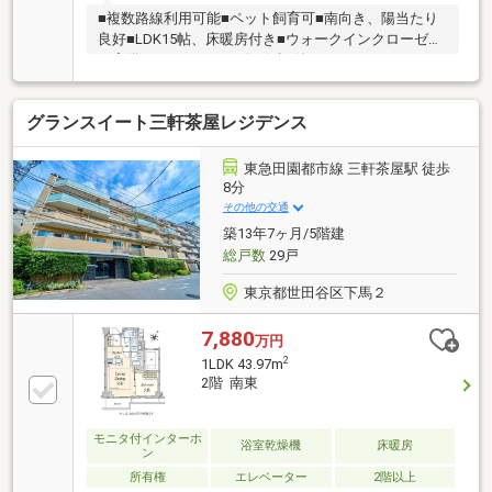
■複数路線利用可能■ペット飼育可■南向き、陽当たり
良好■LDK15帖、床暖房付き■ウォークインクローゼッ
ト完備■アフターサービス保証付ーーーーーーーーー
ーーーーーー◎頭金０円から購入可能◎FPによるライ
フプランのシミュレーション診断◎その他希望に合う
グランスイート三軒茶屋レジデンス
物件（未公開含む）のご提案弊社は不動産総合企業で
す。お客さまに寄り添ったサービスを心がけていま
す。それぞれのご家族にあう価値をご提案をいたしま
東急田園都市線 三軒茶屋駅 徒歩
す。まずはお気軽に現地をご覧下さいませ。物件の確
8分
認事項、ご見学希望のお客様は下記番号までご連絡下
その他の交通
さい。お問合せ先：0120-127-511いつでもお待ちして
築13年7ヶ月/5階建
おります。
総戸数
29戸
東京都世田谷区下馬２
7,880
万円
2
1LDK 43.97m
2階 南東
モニタ付インターホ
浴室乾燥機
床暖房
ン
所有権
エレベーター
2階以上