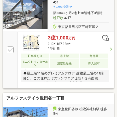
4分
その他の交通
築33年2ヶ月/地上18階地下3階建
総戸数
42戸
東京都世田谷区三軒茶屋２
3億1,000
万円
2
3LDK 187.32m
11階 西
駐車場あり
最上階
角部屋
モニタ付インターホ
浴室乾燥機
即入居可
ン
◆最上階11階のプレミアムフロア: 建物最上階の11階
部分、この住戸だけのワンフロア仕様！専有面積
187.32㎡の圧倒的な広さと、4方角部屋・バルコニー4
箇所が生み出す最高の開放感と眺望が広がります。◆
ゆとりあふれるLDK32帖: ホームパーティーや家族団ら
アルファステイツ世田谷一丁目
んの時間を優雅に彩る、圧倒的な広さのリビングダイ
ニング。◆嬉しい駐車場専用使用権（2台分付）: 三軒
茶屋駅徒歩4分という利便性の高い立地にありなが
東急世田谷線 松陰神社前駅 徒歩
ら、専用使用権付きの駐車場（2台分・無料）が完備
5分