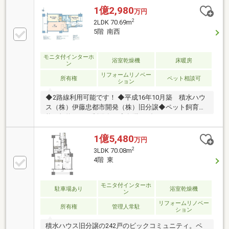
1億2,980
万円
2
2LDK 70.69m
5階 南西
モニタ付インターホ
浴室乾燥機
床暖房
ン
リフォームリノベー
所有権
ペット相談可
ション
◆2路線利用可能です！ ◆平成16年10月築 積水ハウ
ス（株）伊藤忠都市開発（株）旧分譲◆ペット飼育可
能（規約による制限有）◆各階にダストステーション
あり《 2026年7月新規リフォーム完成予定 》・クロス
張替え（全面）・フローリング張替え（全面）・シス
1億5,480
万円
テムキッチン交換（食洗器・ディスポーザー）・TES
2
3LDK 70.08m
式床暖房交換・浴室設備交換（浴室換気乾燥機付）・
4階 東
洗面化粧台交換・トイレ設備交換（温水洗浄機能付
き）・玄関収納交換・スイッチ・コンセント交換・建
具交換・給排水管交換・ハウスクリーニン
モニタ付インターホ
駐車場あり
浴室乾燥機
ン
グ ・・・など
リフォームリノベー
所有権
管理人常駐
ション
積水ハウス旧分譲の242戸のビックコミュニティ。ペ