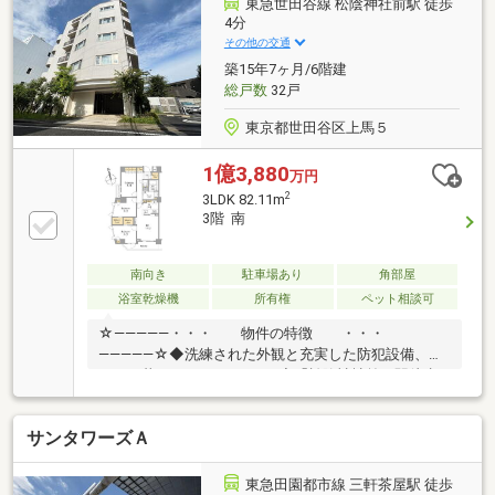
東急世田谷線 松陰神社前駅 徒歩
4分
その他の交通
築15年7ヶ月/6階建
総戸数
32戸
東京都世田谷区上馬５
1億3,880
万円
2
3LDK 82.11m
3階 南
南向き
駐車場あり
角部屋
浴室乾燥機
所有権
ペット相談可
☆―――――・・・ 物件の特徴 ・・・
―――――☆◆洗練された外観と充実した防犯設備、ペ
ットと暮らせるマンション♪◆「松陰神社前」駅徒歩4
分、3駅2路線利用可能な好アクセス♪◆世田谷通りか
ら一歩入った、利便性と静けさを兼ね備えた住環境
サンタワーズＡ
♪◆2025年に大規模改修工事実施済み、内廊下採用！
共用設備も計画的に整備！♪是非、現地をご覧くださ
い！☆―――――・・・ ―☆― ・・・―――――☆
東急田園都市線 三軒茶屋駅 徒歩