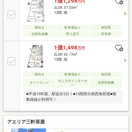
1億1,298
万円
2
2LDK 57.33m
13階 南
南向き
駐車場あり
角部屋
浴室乾燥機
即入居可
所有権
1億1,498
万円
2
2LDK 63.77m
13階 南
南向き
駐車場あり
角部屋
モニタ付インターホ
オートロック
浴室乾燥機
ン
■平成15年築、駅徒歩2分！■13階部分南西角部屋■複
数路線が利用可！
アエリア三軒茶屋