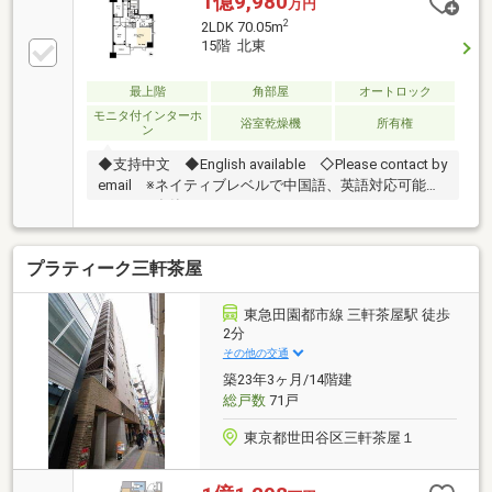
1億9,980
万円
がございます！◇安心セキュリティ等 ダブルオート
2
2LDK 70.05m
ロックやハンズフリーキー、24時間オンラインセキュ
15階 北東
リティシステム、耐震ドアなど◇徒歩1分で傘要ら
ず！ 大きな通りは近いですが静かな住空間を確保し
最上階
角部屋
オートロック
ております。◆見学予約は24時間受付の【資料請求(無
モニタ付インターホ
料)】までどうぞ！ お急ぎの方は【電話で問い合わせ
浴室乾燥機
所有権
ン
(通話料無料)】をご利用下さい♪
◆支持中文 ◆English available ◇Please contact by
email ※ネイティブレベルで中国語、英語対応可能な
スタッフ在籍
プラティーク三軒茶屋
東急田園都市線 三軒茶屋駅 徒歩
2分
その他の交通
築23年3ヶ月/14階建
総戸数
71戸
東京都世田谷区三軒茶屋１