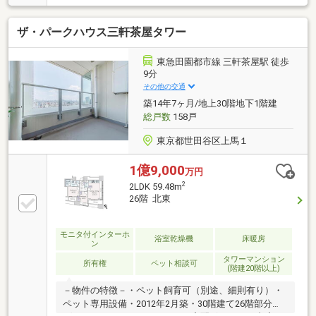
ザ・パークハウス三軒茶屋タワー
東急田園都市線 三軒茶屋駅 徒歩
9分
その他の交通
築14年7ヶ月/地上30階地下1階建
総戸数
158戸
東京都世田谷区上馬１
1億9,000
万円
2
2LDK 59.48m
26階 北東
モニタ付インターホ
浴室乾燥機
床暖房
ン
タワーマンション
所有権
ペット相談可
(階建20階以上)
－物件の特徴－・ペット飼育可（別途、細則有り）・
ペット専用設備・2012年2月築・30階建て26階部分・