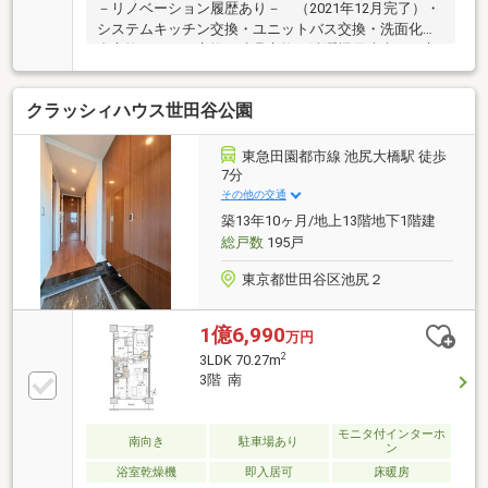
－リノベーション履歴あり－ （2021年12月完了）・
システムキッチン交換・ユニットバス交換・洗面化粧
台交換・トイレ交換・建具交換・洗濯機用防水パン交
換・全フローリング張替 ・クロス張替・玄関床張
替 ・・・等 －物件の特徴－・最上階住戸（5
クラッシィハウス世田谷公園
階）・南東向きの角住戸・二重床 －室内設備－・追焚
機能浴室・浴室換気乾燥機（電気）・温水洗浄便座 －
交通アクセス－・東急田園都市線「三軒茶屋」駅 徒歩
東急田園都市線 池尻大橋駅 徒歩
7分・東急世田谷線「三軒茶屋」駅 徒歩9分・東急田園
7分
都市線「駒沢大学」駅 徒歩13分
その他の交通
築13年10ヶ月/地上13階地下1階建
総戸数
195戸
東京都世田谷区池尻２
1億6,990
万円
2
3LDK 70.27m
3階 南
モニタ付インターホ
南向き
駐車場あり
ン
浴室乾燥機
即入居可
床暖房