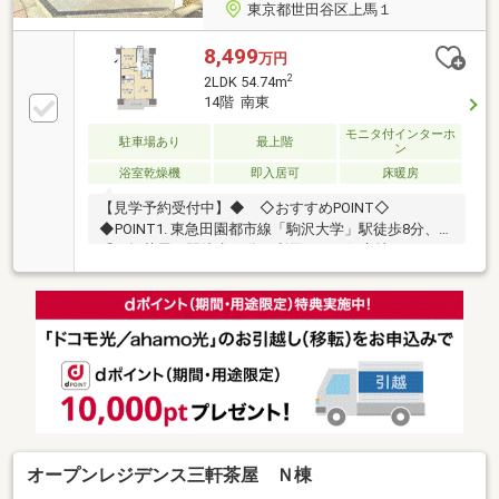
東京都世田谷区上馬１
8,499
万円
2
2LDK 54.74m
14階 南東
モニタ付インターホ
駐車場あり
最上階
ン
浴室乾燥機
即入居可
床暖房
【見学予約受付中】◆ ◇おすすめPOINT◇
◆POINT1. 東急田園都市線「駒沢大学」駅徒歩8分、
「三軒茶屋」駅徒歩10分で利用できる好立地POINT2.
2014年築の丸紅旧分譲「グランスイート」シリーズの
南東向き14階最上階物件！POINT3. 2026年2月にリノ
ベーションを行っているため、内装きれいな状態で引
渡可能！POINT4. 床暖房、食洗器、浴室乾燥機が搭
載！家具、照明、エアコンなども付いてきます！◆
◇ ◆ ◇ ◆ ◇ ◆～リノベーション内容～LDK
意匠壁+照明追加、クロス張替え、建具一部交換、タ
ンクレストイレ交換、磁器タイル新規設置、新規エア
コン設置
オープンレジデンス三軒茶屋 Ｎ棟