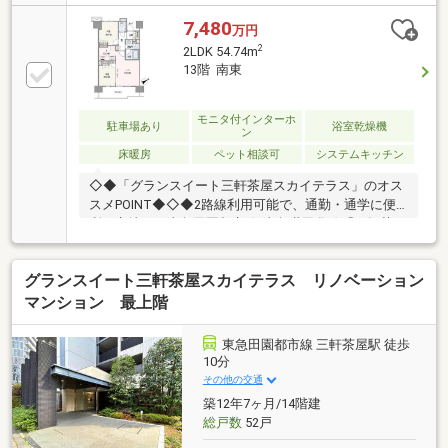
占めできる贅沢な住空間です。◆丸紅旧分譲「グラン
スイート」シリーズ。高級感漂う意匠壁や照明、バル
7,480
万円
コニーの磁器タイル敷設など、細部までこだわり抜い
2
2LDK 54.74m
たリノベーションが施され、新築時以上の輝きを放っ
13階 南東
ています。◆三軒茶屋駅・駒沢大学駅の2駅が徒歩圏
内。休日はお洒落なカフェ巡り、日常は活気ある商店
街やスーパーでの買い出しと、世田谷の人気エリアを
モニタ付インターホ
駐車場あり
浴室乾燥機
ン
存分に満喫できる立地が魅力です。◆大切な家族であ
床暖房
ペット相談可
システムキッチン
るペットと一緒に暮らせます。オートロックや宅配ボ
ックス完備。
◇◆「グランスイート三軒茶屋スカイテラス」のオス
スメPOINT◆◇◆2路線利用可能で、通勤・通学に便
利な立地。・東急田園都市線/東急世田谷線「三軒茶
屋」駅 徒歩11分・東急田園都市線「駒沢大学」駅 徒
歩8分◆14階建て13階部分、大切なペットと一緒に暮
グランスイート三軒茶屋スカイテラス リノベーション
らせます(細則あり)。◆LDに隣接する洋室を開放すれ
ば、約14.6帖の広々空間として活用可能。◆床暖房・
マンション 最上階
浴室乾燥機・追焚機能付きオートバス・24時間ゴミ出
し可能など、設備が充実しています。◆ALSOKによる
東急田園都市線 三軒茶屋駅 徒歩
24時間365日オンラインセキュリティ付き。◆コンビ
10分
ニまで徒歩3分、スーパーまで徒歩4分と、日々のお買
その他の交通
い物にも便利です。
築12年7ヶ月/14階建
総戸数
52戸