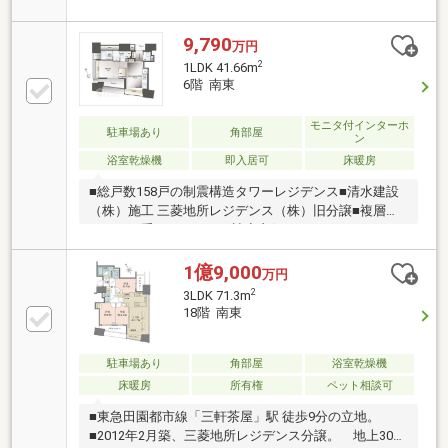
ゲストルーム・エレベーター・宅配ボックス・内廊下
設計・オートロック・防犯カメラ－室内設備－・TVモ
ニター付インターホン・システムキッチン・食器洗乾
9,790
万円
燥機・浴室換気乾燥機・追焚機能浴室・オートバス・
2
1LDK 41.66m
床暖房（リビングダイニング）・ディスポーザー－交
6階 南東
通アクセス－・東急田園都市線「三軒茶屋」駅 徒歩9
分・東急田園都市線「駒沢大学」駅 徒歩9分・東急世
モニタ付インターホ
駐車場あり
角部屋
田谷線「三軒茶屋」駅 徒歩12分
ン
浴室乾燥機
即入居可
床暖房
■総戸数158戸の制震構造タワーレジデンス■清水建設
（株）施工 三菱地所レジデンス（株）旧分譲■複層ガ
ラス・二重サッシのため遮音良好 ■ホテルライクは
内廊下設計 コンシェルジュサービス有■TES温水式床
暖房・ディスポーザー付■セキュリティ充実 エントラ
1億9,000
万円
ンスオートロック・ エレベーターオートロック・夜間
2
3LDK 71.3m
警備員の トリプルセキュリティ■ 売主アフターサービ
18階 南東
ス保証 ＋ 第三者機関瑕疵保険
駐車場あり
角部屋
浴室乾燥機
床暖房
所有権
ペット相談可
■東急田園都市線「三軒茶屋」駅 徒歩9分の立地。
■2012年2月築、三菱地所レジデンス分譲。 地上30階