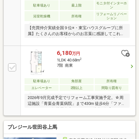
モニタ付インターホ
駐車場あり
最上階
ン
リフォームリノベー
浴室乾燥機
所有権
ション
【売買仲介実績全国９位※・東宝ハウスグループに所
属】たくさんのお客様からのお言葉に感謝してこれか
らも楽しく素敵なお家探しをお約束します。お家探し
を始めてみようと思われたらまずは、お気軽に東宝ハ
ウス溝の口に相談してみませんか？何も決まっていな
6,180
万円
くて大丈夫！まずはお客様の夢をお聞かせください！
2
1LDK 40.68m
「行って良かったね」と思っていただけるように、ス
7階 南東
タッフ一同いつでもお客様のお問合せをお待ちしてお
ります☆（※2025年11月住宅新報より抜粋）
駐車場あり
角部屋
所有権
エレベーター
2階以上
間取り図有り
2026年9月完成予定でリフォーム工事実施予定。☆周
辺施設「青葉会青葉病院」まで430m 徒歩6分「ファミ
リーマート三軒茶屋東店」まで70m 徒歩1分「ベルク
ス世田谷太子堂店」まで170m 徒歩3分
プレジール世田谷上馬