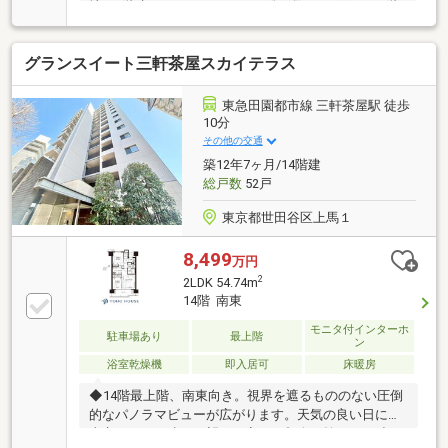
地下1階建タワーレジデンス、総戸数は158戸。■18階
部分、陽当り・通風良好な、南西・南東角住戸。■2面
にバルコニーが備わり、眺望良好。晴れた日には東京
グランスイート三軒茶屋スカイテラス
タワーが望めます。■約17帖LDKは天井高最大約
2700mmで、開放感がございます。 床暖房・エアコ
ン付きの快適空間です。■作業動線良好なU字型キッチ
東急田園都市線 三軒茶屋駅 徒歩
ン。食器洗乾燥機、ディスポーザー搭載。■ペット飼
10分
育可(規約有)。■周辺環境・マルエツ 中里店：約
その他の交通
210m・世田谷区立旭小学校：約500m・上馬二丁目公
築12年7ヶ月/14階建
園：約190m
総戸数
52戸
東京都世田谷区上馬１
8,499
万円
2
2LDK 54.74m
14階 南東
モニタ付インターホ
駐車場あり
最上階
ン
浴室乾燥機
即入居可
床暖房
◆14階最上階、南東向き。視界を遮るもののない圧倒
的なパノラマビューが広がります。天気の良い日には
東京タワーを遠くに望み、夜には都会の煌めきを独り