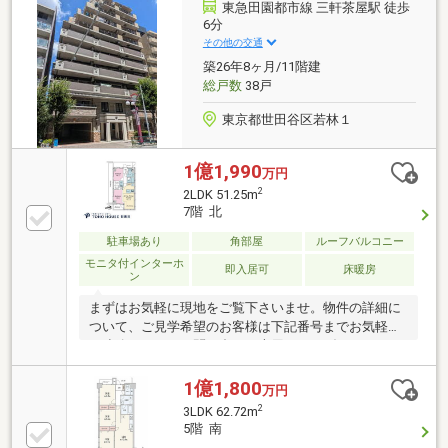
東急田園都市線 三軒茶屋駅 徒歩
6分
その他の交通
築26年8ヶ月/11階建
総戸数
38戸
東京都世田谷区若林１
1億1,990
万円
2
2LDK 51.25m
7階 北
駐車場あり
角部屋
ルーフバルコニー
モニタ付インターホ
即入居可
床暖房
ン
まずはお気軽に現地をご覧下さいませ。物件の詳細に
ついて、ご見学希望のお客様は下記番号までお気軽に
ご連絡下さい。お問い合わせ専用フリーダイヤル
【0120-104-124】
1億1,800
万円
2
3LDK 62.72m
5階 南