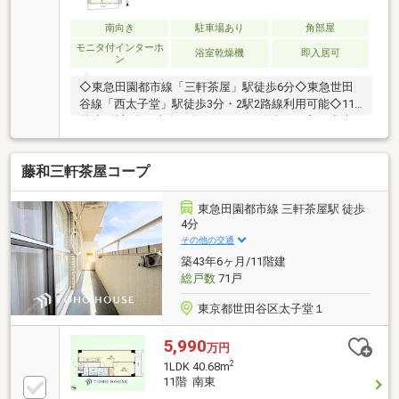
南向き
駐車場あり
角部屋
モニタ付インターホ
浴室乾燥機
即入居可
ン
◇東急田園都市線「三軒茶屋」駅徒歩6分◇東急世田
谷線「西太子堂」駅徒歩3分・2駅2路線利用可能◇11
階建5階部分・南向き角住戸につき陽当たり良好◇専
有面積62.72㎡・使い勝手の良い3LDK◇南北2面バルコ
ニーで開放感のある住空間◇2024年室内フルリフォー
藤和三軒茶屋コープ
ム実施済み◇オートロック・宅配ボックス完備◇専用
使用権付きトランクルームあり◇現在空室につき、ゆ
っくりご内覧いただけます
東急田園都市線 三軒茶屋駅 徒歩
4分
その他の交通
築43年6ヶ月/11階建
総戸数
71戸
東京都世田谷区太子堂１
5,990
万円
2
1LDK 40.68m
11階 南東