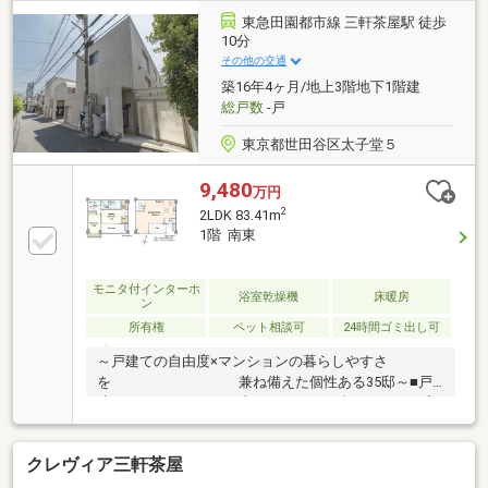
東急田園都市線 三軒茶屋駅 徒歩
10分
その他の交通
築16年4ヶ月/地上3階地下1階建
総戸数
-戸
東京都世田谷区太子堂５
9,480
万円
2
2LDK 83.41m
1階 南東
モニタ付インターホ
浴室乾燥機
床暖房
ン
所有権
ペット相談可
24時間ゴミ出し可
～戸建ての自由度×マンションの暮らしやすさ
を 兼ね備えた個性ある35邸～■戸
建×マンションのハイブリッド →メゾネットタイプ■
不在時の宅配ロッカー■ペット飼育可能（規約の定め
有り）■収納が豊富→WIC有り≪暮らしを彩る充実の仕
クレヴィア三軒茶屋
様・設備≫■オール電化■電気式床暖房■ビルトイン式
浄水器■ビックサイズの浴槽■雨の日に便利な浴室換気