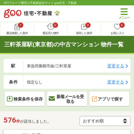
NTTグループ運営の不動産総合サイト goo住宅・不動産
1
0
0
0
最近検索した条件
最近見た物件
保存した条件
お気に入り
三軒茶屋駅(東京都)の中古マンション 物件一覧
駅
変更する
東急田園都市線/三軒茶屋
条件
変更する
指定なし
新着メールを受
検索条件を保存
アプリで探す
取る
576
件
が該当しました。