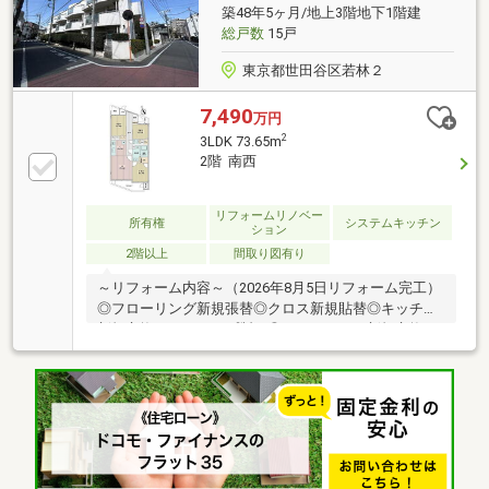
ペット飼育可（細則有り）○オートロック・宅配ボッ
築48年5ヶ月/地上3階地下1階建
クス完備○ご内覧予約などお気軽にお問い合わせくだ
総戸数
15戸
さい！
東京都世田谷区若林２
7,490
万円
2
3LDK 73.65m
2階 南西
リフォームリノベー
所有権
システムキッチン
ション
2階以上
間取り図有り
～リフォーム内容～（2026年8月5日リフォーム完工）
◎フローリング新規張替◎クロス新規貼替◎キッチン
新規交換（クリナップ製）◎ユニットバス新規交換
（TOTO製）◎洗面化粧台新規交換（Panasonic製）◎
トイレ新規交換（TOTO製）◎給湯器新規交換（Rinnai
製）◎建具新規交換◎ハウスクリーニング等～周辺環
境～◎サミットストア代沢十字路店・・・約650ｍ
（徒歩9分）◎セブンイレブン世田谷若林4丁目
店・・・約400ｍ（徒歩6分）◎トップ若林店・・・約
400m（徒歩5分）◎キャロットタワー・・・約900ｍ