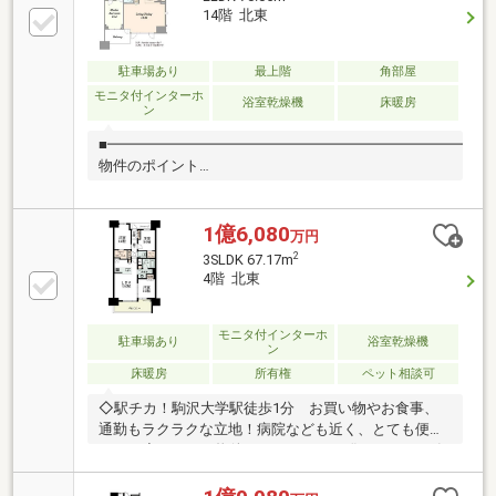
14階 北東
駐車場あり
最上階
角部屋
モニタ付インターホ
浴室乾燥機
床暖房
ン
■━━━━━━━━━━━━━━━━━━━━━━━━━■
物件のポイント
■━━━━━━━━━━━━━━━━━━━━━━━━
●住友不動産(株)旧分譲のブランドシリーズ 「シ
ティタワー」シリーズ 2018年竣工 ●最上階プレミ
1億6,080
万円
アム住戸 眺望良好なお部屋です。 ●ディス
2
3SLDK 67.17m
ポーザー、食洗機、浴室乾燥、 床暖房等、充実
4階 北東
した住宅設備 ●◎ペット飼育可 ※規約制限有り
モニタ付インターホ
駐車場あり
浴室乾燥機
ン
床暖房
所有権
ペット相談可
◇駅チカ！駒沢大学駅徒歩1分 お買い物やお食事、
通勤もラクラクな立地！病院なども近く、とても便利
です！◇ペット可物件 ワンちゃんや猫ちゃんと一緒
にお住まいいただけます。 バルコニーにはお子さま
のプールやペットの足洗い場としても利用可能な水栓