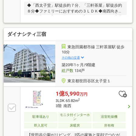
◆「西太子堂」駅徒歩約７分、「三軒茶屋」駅徒歩約
８分◆ファミリーにおすすめの３ＬＤＫ◆南西向きの
ため陽当たり良いお住まいです◆エレベーターで上階
へのアクセスもスムーズ◆オートロック導入済み！セ
キュリティに配慮されています◆大切な家族の一員、
ダイナシティ三宿
ペットと暮らせます（細則有）【株式会社リビングラ
イフ】創業35年の信頼で未公開情報多数のリビングラ
イフがご紹介します。宅建士×FP×住宅ローンアドバイ
東急田園都市線 三軒茶屋駅 徒歩
ザーの資格を併せ持つ『ライフ・エキスパート・プラ
10分
ンナー』がお客様の老後も見据えたライフプランを無
その他の交通
料作成。お気軽にご相談下さい！☆物件のお問合せは
築20年1ヶ月/9階建
〈0120-502-278〉☆
総戸数
134戸
東京都世田谷区太子堂１
1億5,990
万円
2
3LDK 65.82m
3階 南西
モニタ付インターホ
駐車場あり
浴室乾燥機
ン
即入居可
床暖房
所有権
【世田谷公園がリビング。2匹の家族と笑顔でつなが