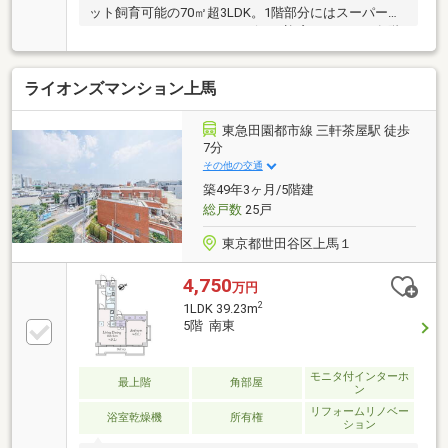
ット飼育可能の70㎡超3LDK。1階部分にはスーパーが
あり、コンシェルジュサービスや迎賓ラウンジ、各階
ゴミステーション完備とエリア屈指のハイクオリティ
マンションです！弊社売主物件！！区分マンションの
ライオンズマンション上馬
買取経験豊富な買取のプロが売主として直接ご案内・
ご相談承ります◎売主直販物件多数ご用意プロの目利
きで仕入れた厳選の物件一覧は当社HPへ◎新規リノベ
東急田園都市線 三軒茶屋駅 徒歩
ーション予定物件内装工事2026年11月完成予定 「新
7分
築のクオリティを中古の価格で」
その他の交通
築49年3ヶ月/5階建
総戸数
25戸
東京都世田谷区上馬１
4,750
万円
2
1LDK 39.23m
5階 南東
モニタ付インターホ
最上階
角部屋
ン
リフォームリノベー
浴室乾燥機
所有権
ション