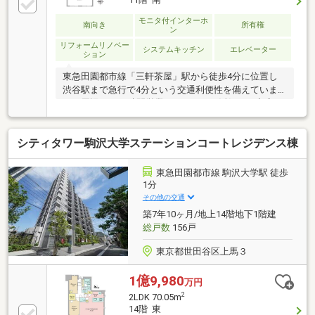
モニタ付インターホ
南向き
所有権
ン
リフォームリノベー
システムキッチン
エレベーター
ション
東急田園都市線「三軒茶屋」駅から徒歩4分に位置し
渋谷駅まで急行で4分という交通利便性を備えていま
す。周辺には24時間営業のスーパーや活気ある商店
街、豊富な飲食店が集積しており、日常の買い出しや
外食環境に恵まれています。 建物はSRC造のヴィンテ
シティタワー駒沢大学ステーションコートレジデンス棟
ージマンションで耐震補強工事（2009年に）が実施済
みです。週6日の日勤管理による行き届いた管理体制
で清掃や宅配ボックスなどの設備も整っています。大
東急田園都市線 駒沢大学駅 徒歩
通り沿いの立地ですが二重サッシ等による遮音対策も
1分
施しており、利便性と快適性を両立した住環境でござ
その他の交通
います。※バルコニー面積不明です。
築7年10ヶ月/地上14階地下1階建
総戸数
156戸
東京都世田谷区上馬３
1億9,980
万円
2
2LDK 70.05m
14階 東