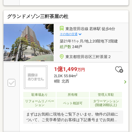
18.6帖のLDK・複層ガラス、防音サッシ・人感センサ
ー付ダウンライト・TES温水式床暖房（LD部分）・フ
グランドメゾン三軒茶屋の杜
ルオートバス、エコジョーズ・食器洗い乾燥機・浴室
換気暖房乾燥機・奥行約1.8mのワイドバルコニー－留
意事項－・専有面積にはサイクルガレージ面積、防災
東急世田谷線 若林駅 徒歩6分
倉庫面積を含みます。
その他の交通
築21年11ヶ月/地上20階地下2階建
総戸数
248戸
東京都世田谷区三軒茶屋２
1億1,499
万円
2
2LDK 55.84m
8階 北西
駐車場あり
所有権
管理人常駐
リフォームリノベー
タワーマンション
ペット相談可
ション
(階建20階以上)
まずはお気軽に現地をご覧下さいませ。物件の詳細に
ついて、ご見学希望のお客様は下記番号までお気軽に
ご連絡下さい。お問い合わせ専用フリーダイヤル
【0120-104-132】