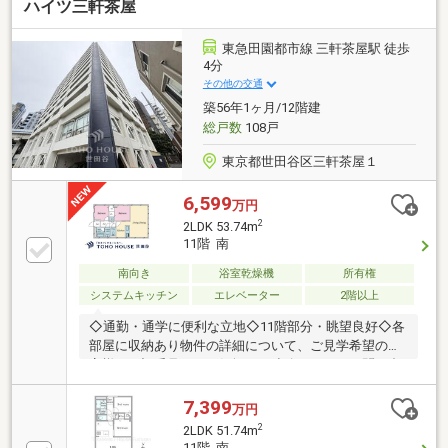
ハイツ三軒茶屋
東急田園都市線 三軒茶屋駅 徒歩
4分
その他の交通
築56年1ヶ月/12階建
総戸数
108戸
東京都世田谷区三軒茶屋１
6,599
万円
2
2LDK 53.74m
11階 南
南向き
浴室乾燥機
所有権
システムキッチン
エレベーター
2階以上
◇通勤・通学に便利な立地◇11階部分・眺望良好◇各
部屋に収納あり物件の詳細について、ご見学希望のお
客様は下記番号までお気軽にご連絡下さい。お問い合
わせ専用フリーダイヤル 【0120-104-633】
7,399
万円
2
2LDK 51.74m
11階 南