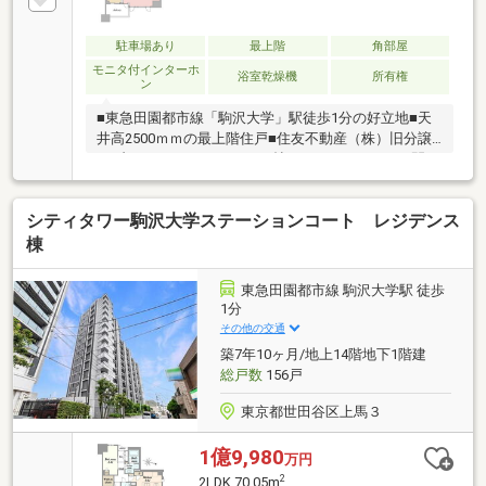
駐車場あり
最上階
角部屋
モニタ付インターホ
浴室乾燥機
所有権
ン
■東急田園都市線「駒沢大学」駅徒歩1分の好立地■天
井高2500ｍｍの最上階住戸■住友不動産（株）旧分譲
のブランドマンション■19.8帖のゆとりあるLDKは開口
部が広く明るく解放的■LDKと洋室が分かれた、メリハ
リのある住空間■6.5帖の洋室にはWICがあり収納豊富■
シティタワー駒沢大学ステーションコート レジデンス
食器洗浄機・浄水器・ディスポーザー・浴室乾燥機付
き～ライフインフォメーション～・マルエツ 真中
棟
店 徒歩3分（約220ｍ）・オオゼキ 野沢店 徒歩4
分（約300ｍ）・上馬まちづくりセンター 徒歩6分
東急田園都市線 駒沢大学駅 徒歩
（約450ｍ）
1分
その他の交通
築7年10ヶ月/地上14階地下1階建
総戸数
156戸
東京都世田谷区上馬３
1億9,980
万円
2
2LDK 70.05m