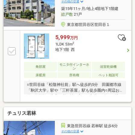
されているのも魅力です！◆充実の周辺環境: 駅周辺
その他の交通
の賑わいとトレンドを身近に感じながらも、東急スト
築15年11ヶ月/地上4階地下1階建
アやコンビニが揃うロケーションです。
総戸数
21戸
東京都世田谷区世田谷１
5,999
万円
2
1LDK 53m
地下1階 西
モニタ付インターホ
角部屋
浴室乾燥機
ン
床暖房
所有権
ペット相談可
○世田谷線「松陰神社前」駅へ徒歩約5分 田園都市線
「駒沢大学」駅や「三軒茶屋」駅も徒歩圏内○周辺お
買い物施設も充実し利便性の高い好立地！○約14.5帖
LDK＋約7.5帖の居室でゆとりある居住空間 メゾネッ
トタイプの間取りです○暮らしを快適にする充実の設
チュリス若林
備仕様・TES温水式床暖房・浄水器内蔵型シングルレ
バー水栓・ミストサウナ機能付き浴室暖房乾燥機・二
重床、二重天井構造 等○多用途にお使いいただける
東急世田谷線 若林駅 徒歩6分
広々ドライエリア付き○室内コンディション良好です○
その他の交通