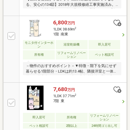
る、安心の134邸】2018年大規模修繕工事実施済み。
ペットも合計2匹まで一緒に暮らせる環境です（細則
有）。お散歩感覚で世田谷公園（約270m）へ遊びに行
き、豊かな緑に癒される三宿ならではの贅沢な日常が
6,800
万円
始まります。【2026年4月内装フルリノベーション完
2
1LDK 38.69m
了】給湯器や水回りの一新、安心の住まい。専有面積
1階 南東
65.82㎡のゆとりある3LDK+WICで、お洒落な家具やエ
モニタ付インターホ
アコンもそのまま引渡可能です。【池尻大橋歩9分×三
浴室乾燥機
即入居可
ン
軒茶屋歩10分・税制優遇対象】トレンドの飲食店やお
リフォームリノベー
洒落なカフェが集まる三宿エリアを普段着で使いこな
所有権
ペット相談可
ション
す好立地。
－物件のおすすめポイント－▼特徴・階下を気にせず
暮らせる1階部分・LDKは約13.4帖、隣接洋室と一体利
用可・南東向きバルコニー有・残金精算後、即引渡
可・ペット飼育可(細則有／ペット用足洗い場有)▼設
備・浴室乾燥機・TVモニタ付オートロック・宅配
7,680
万円
BOX▼2025年9月室内リフォーム済【新規交換】トイ
2
1LDK 37.71m
レ、IH、給湯器 等【その他】フローリング(リビング・
7階 東
洋室)張替、ハウスクリーニング 他▼周辺環境・まい
ばすけっと池尻2丁目店 徒歩4分(約260m)■ ご希望の住
まい探しをお手伝いします ━━━━━・・・物件の詳
リフォームリノベー
即入居可
所有権
ション
細・ご相談はお気軽にお問い合わせください。
ペット相談可
2階以上
24時間ゴミ出し可