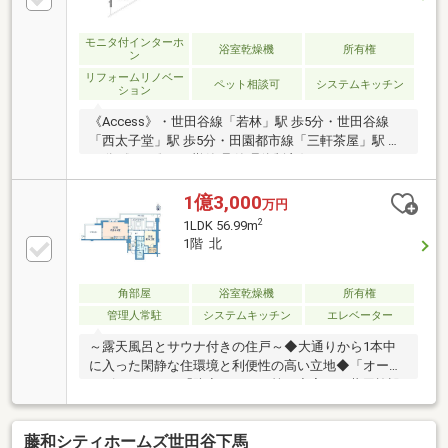
インクローゼットなど豊富な収納スペース○暮らしを
快適にする充実の設備仕様・床暖房・アイランドキッ
チン・ディスポーザー・1620サイズユニットバス・オ
モニタ付インターホ
浴室乾燥機
所有権
ン
ートロック・宅配ボックス 等○ペット飼育可（細則
リフォームリノベー
有り）
ペット相談可
システムキッチン
ション
《Access》・世田谷線「若林」駅 歩5分・世田谷線
「西太子堂」駅 歩5分・田園都市線「三軒茶屋」駅 歩
11分《Point》■日勤管理 管理体制良好■エレベータ
ー・宅配ボックス完備■ペットと暮らせるマンション■
南東き 日当たり・通風良好♪■12.70㎡のテラス付！
1億3,000
万円
開放感◎■内装リフォーム《Remodeling》 2026年9月
2
1LDK 56.99m
中旬完工予定・クロス新規貼替・壁新規造作・建具新
1階 北
規設置・エアコン1基取付■即対応いたします！気軽に
お問い合わせください♪
角部屋
浴室乾燥機
所有権
管理人常駐
システムキッチン
エレベーター
～露天風呂とサウナ付きの住戸～◆大通りから1本中
に入った閑静な住環境と利便性の高い立地◆「オーナ
ーズラウンジ」「防音ルーム」等の充実した共用施設
┏《▼アクセス》
╋━━━━━━━━━━━━━━━┫・東急田園都市
藤和シティホームズ世田谷下馬
線「三軒茶屋駅」徒歩11分・東急世田谷線「若林駅」