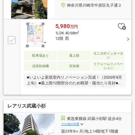
神奈川県川崎市中原区丸子通２
5,980
万円
2
1LDK 40.68m
12階 西
モニタ付インターホ
駐車場あり
最上階
ン
リフォームリノベー
浴室乾燥機
所有権
ション
■いよいよ新規室内リノベーション完成！（2026年8月
上旬）■最上階12階部分のため眺望・陽当たり良好■東
急東横線「新丸子」駅徒歩4分、JR南武線「武蔵小
杉」駅徒歩9分で利用可能な好立地■大通り・線路・商
店街からは1本奥に入り、近隣は落ち着いた住環境で
レアリス武蔵小杉
す。■セキュリティに配慮したエントランスとエレベ
ーターのダブルオートロックシステム採用で安心の防
犯対策■ペット飼育可(飼育細則あり）約5.08平米の
東急東横線 武蔵小杉駅 徒歩4分
広々アルコーブ、間口6.25メートル・奥行き1.8メート
その他の交通
ル・約10.47平米の開放的なバルコニー
築23年8ヶ月/地上14階地下1階建