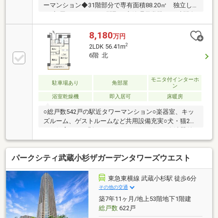
ーマンション◆31階部分で専有面積88.20㎡ 独立し
た3部屋がある3LDKの間取り◆管理員常駐（24時間有
人管理）、コンシェルジュサービス（8：00～20：
00）有り◆キッチンにはディスポーザー・浄水器付き
8,180
万円
◆LDに床暖房有り◆二重床・二重天井構造で、共用廊
2
2LDK 56.41m
下はホテルのような内廊下設計◆各階にダストステー
6階 北
ションがありゴミ捨てにも便利
モニタ付インターホ
駐車場あり
角部屋
ン
浴室乾燥機
即入居可
床暖房
○総戸数542戸の駅近タワーマンション○楽器室、キッ
ズルーム、ゲストルームなど共用設備充実○犬・猫2匹
まで飼育可（細則あり）○ディスポーザー＆食洗器付
きキッチン○徒歩圏内にスーパー、幼稚園、保育園、
図書館、コンビニ等なんでも揃ってる暮らしやすい立
パークシティ武蔵小杉ザガーデンタワーズウエスト
地○リビングの家具は撤去可能です○施工会社 鹿島建
設株式会社〇管理会社 住友不動産建物サービス株式
会社
東急東横線 武蔵小杉駅 徒歩6分
その他の交通
築7年11ヶ月/地上53階地下1階建
総戸数
622戸