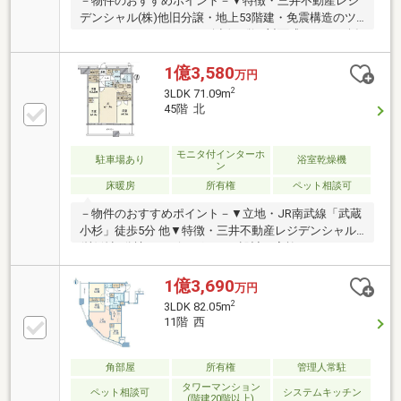
－物件のおすすめポイント－▼特徴・三井不動産レジ
デンシャル(株)他旧分譲・地上53階建・免震構造のツ
インタワーレジデンス・会話の弾む対面式キッチン採
用・SIC・WIC等の収納有・ゲストルームなど多彩な共
用施設(一部有償)・各階に24時間ゴミ出し可能なゴミ
1億3,580
万円
ステーション有・ペット飼育可能(細則有)▼設備・床
2
3LDK 71.09m
暖房・食洗機・ディスポーザー・浄水器・浴室乾燥
45階 北
機・宅配ボックス▼2019年3月室内リフォーム履歴・
ダウンライト増設・エコカラット設置(LD・玄関)■ ご
希望の住まい探しをお手伝いします ━━━━━・・・
モニタ付インターホ
駐車場あり
浴室乾燥機
ン
物件の詳細・ご相談はお気軽にお問い合わせくださ
床暖房
所有権
ペット相談可
い。
－物件のおすすめポイント－▼立地・JR南武線「武蔵
小杉」徒歩5分 他▼特徴・三井不動産レジデンシャル
(株)他旧分譲・リビングスルー設計で家族のコミュニ
ケーション促進・3室がバルコニーに面する間取り・
ペット飼育可能(細則有)▼設備・床暖房(LD)・食洗
1億3,690
万円
機・ディスポーザー・浄水器・浴室乾燥機※分譲時パ
2
3LDK 82.05m
ンフレットでは、洋室約3.0帖はFR(ファミリールー
11階 西
ム)・間取りは2LDK+FRと表記※専有面積にトランクル
ーム面積0.92平米(使用料無償)を含む■ ご希望の住まい
探しをお手伝いします ━━━━━・・・物件の詳細・
角部屋
所有権
管理人常駐
ご相談はお気軽にお問い合わせください。
タワーマンション
ペット相談可
システムキッチン
(階建20階以上)