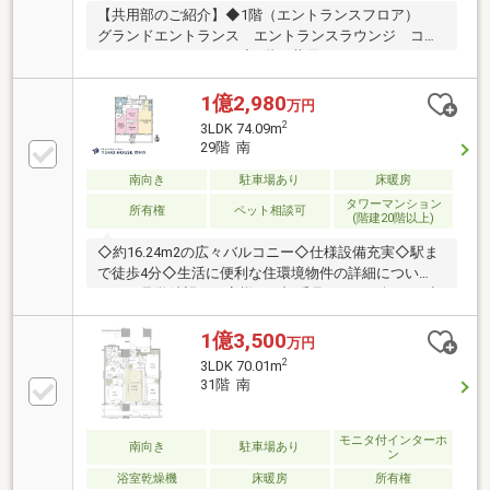
【共用部のご紹介】◆1階（エントランスフロア）
グランドエントランス エントランスラウンジ コン
シェルジュカウンター◆2階（共用フロア） コミュ
ニティラウンジ ライブラリーラウンジ スタディル
ーム フィットネススタジオ キッズルーム リラク
1億2,980
万円
ゼーションラウンジ◆44階（スカイフロア） スカイ
2
3LDK 74.09m
ビューキッチン ゲストルーム（洋室・和室）◆その
29階 南
他共用設備 内廊下設計 各階ゴミステーション 食
配ステーション トランクルーム レンタサイクル
南向き
駐車場あり
床暖房
EV充電設備
タワーマンション
所有権
ペット相談可
(階建20階以上)
◇約16.24m2の広々バルコニー◇仕様設備充実◇駅ま
で徒歩4分◇生活に便利な住環境物件の詳細につい
て、ご見学希望のお客様は下記番号までお気軽にご連
絡下さい。お問い合わせ専用フリーダイヤル 【0120-
104-633】
1億3,500
万円
2
3LDK 70.01m
31階 南
モニタ付インターホ
南向き
駐車場あり
ン
浴室乾燥機
床暖房
所有権