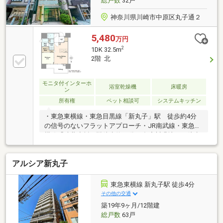
総戸数
32戸
神奈川県川崎市中原区丸子通２
5,480
万円
2
1DK 32.5m
2階 北
モニタ付インターホ
浴室乾燥機
床暖房
ン
所有権
ペット相談可
システムキッチン
・東急東横線・東急目黒線「新丸子」駅 徒歩約4分
の信号のないフラットアプローチ・JR南武線・東急東
横線「武蔵小杉」駅徒歩約10分・多摩川緑地まで徒歩
約10分・2019年7月築・室内コンディション良好・専
有面積32.5m2・1LDK+WIC+SC・北向き2階角部屋住
アルシア新丸子
戸・収納の多い間取り・床暖房・24時間ゴミ出し可
能・二重床・二重天井・浴室に窓有り・宅配ボック
ス・24時間ごみ出し可能
東急東横線 新丸子駅 徒歩4分
その他の交通
築19年9ヶ月/12階建
総戸数
63戸