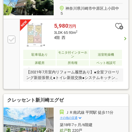
神奈川県川崎市中原区上小田中
５
5,980
万円
2
3LDK 65.93m
4階 西
モニタ付インターホ
駐車場あり
浴室乾燥機
ン
床暖房
所有権
ペット相談可
【2021年7月室内リフォーム履歴あり】●全室フローリ
ング新規張替え●トイレ新規交換●システムキッチン新
規交換(食器洗浄乾燥機付き)●浴室新規交換●電気式浴
室換気乾燥暖房機新規交換●全室クロス張替え●洗濯機
用防水パン新規交換●建具新規交換●給湯器新規交換等
クレッセント新川崎エグゼ
■◇お部屋の特徴◇■○4階部分で前面が抜けているの
で眺望・陽当り・通風良好○約12.6帖のLDKにはTES式
床暖房あり■◇マンションの特徴◇■○宅配ロッカーあ
ＪＲ南武線 平間駅 徒歩11分
り○ペット飼育可(飼育細則有)○長谷工の設備・建物保
その他の交通
証付保○長谷工の24時間駆け付けサービス付保■◇周辺
築18年7ヶ月/6階建
施設◇■○大戸小学校 約566m
総戸数
220戸