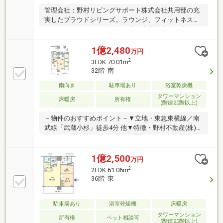
管理会社：野村リビングサポート株式会社共用部の充
実したプラウドシリーズ。ラウンジ、フィットネスジ
ム、キッズルーム、集会室、屋上庭園等快適な生活を
すごせる施設がございます。最寄り駅は武蔵小杉駅よ
り徒歩約2分。駅周辺には大型ショッピングモール、
1億2,480
万円
区役所、病院や小学校、保育園など生活に必要な施設
2
3LDK 70.01m
が充実しております。～株式会社レジデンス～ご所有
32階 南
不動産のご売却、お住まいのご購入はお任せ下さい。
■資金計画について■購入条件について■税金につい
南向き
駐車場あり
浴室乾燥機
て・・・等不動産に関することなら、どのようなこと
タワーマンション
床暖房
所有権
(階建20階以上)
でもお気軽にご相談くださいインターネット未掲載の
物件も多数取り扱っております。
－物件のおすすめポイント－▼立地・東急東横線／南
武線「武蔵小杉」徒歩4分 他▼特徴・野村不動産(株)他
旧分譲、清水建設(株)施工・制震構造の地上45階建タ
ワーレジデンス・LDK約15.6帖、コミュニケーション
を育むセンターリビング設計・主寝室にWICを設置・
1億2,500
万円
LD含む3室が南面バルコニーに面します・コンシェル
2
2LDK 61.06m
ジュサービス有▼設備・床暖房(LD)・食洗機・ディス
36階 東
ポーザー・ミストサウナ▼周辺環境・イトーヨーカド
ー武蔵小杉駅前店 徒歩3分(約210m)■ ご希望の住まい
探しをお手伝いします ━━━━━・・・物件の詳細・
駐車場あり
浴室乾燥機
床暖房
ご相談はお気軽にお問い合わせください。
タワーマンション
所有権
ペット相談可
(階建20階以上)