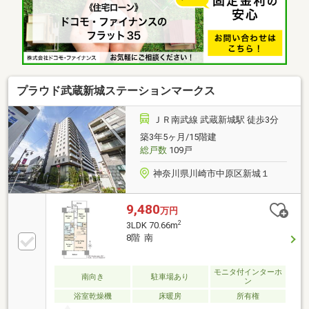
式！家事をしながらリビングが見渡せます■2面採光で
明るく開放感のあるリビングは約17.4帖のゆとりある
広さ■2部屋にWICを設置、収納欲のある間取りですご
見学のご希望、資料請求、ご質問などなど、お気軽に
まずはお問い合わせください♪【 フリーダイヤル：
0120-821-930 】
プラウド武蔵新城ステーションマークス
ＪＲ南武線 武蔵新城駅 徒歩3分
築3年5ヶ月/15階建
総戸数
109戸
神奈川県川崎市中原区新城１
9,480
万円
2
3LDK 70.66m
8階 南
モニタ付インターホ
南向き
駐車場あり
ン
浴室乾燥機
床暖房
所有権