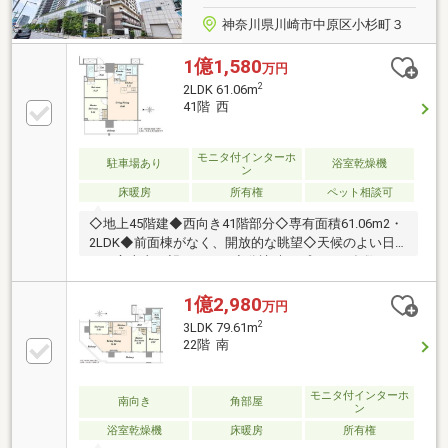
神奈川県川崎市中原区小杉町３
1億1,580
万円
2
2LDK 61.06m
41階 西
モニタ付インターホ
駐車場あり
浴室乾燥機
ン
床暖房
所有権
ペット相談可
◇地上45階建◆西向き41階部分◇専有面積61.06m2・
2LDK◆前面棟がなく、開放的な眺望◇天候のよい日
には富士山を望みます。◆分譲時オプション多数
LD・洋室：アクセントクロス キッチン ：カップボー
ド 洗面所 ：吊戸棚 廊下 ：エコカラット・ピクチ
1億2,980
万円
ャレール 玄関 ：姿見◇約14.77m2のバルコニー41～
2
3LDK 79.61m
43階限定で、ガラス手すりを採用。◆24時間ゴミ出し
22階 南
可能◇ペット飼育可能（規約あり）◆その他充実の共
用部
モニタ付インターホ
南向き
角部屋
ン
浴室乾燥機
床暖房
所有権