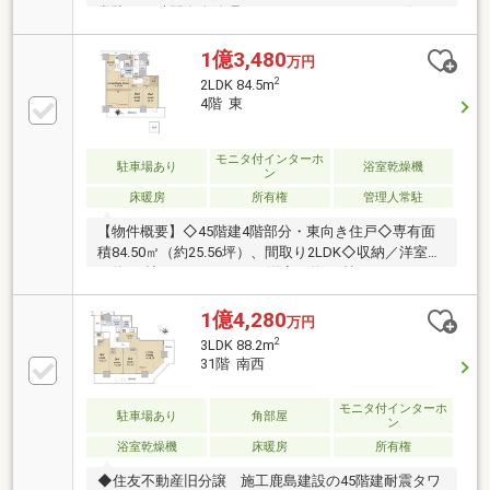
常駐（24時間有人管理）、コンシェルジュサービス
（8：00～20：00）有り◆キッチンにはディスポーザ
ー・浄水器付き◆LDに床暖房有り◆HiRC工法、二重
1億3,480
万円
床・二重天井構造で、共用廊下はホテルのような内廊
2
2LDK 84.5m
下設計◆各階にダストステーションがありゴミ捨てに
4階 東
も便利◆ペット飼育可(飼育細則有)
モニタ付インターホ
駐車場あり
浴室乾燥機
ン
床暖房
所有権
管理人常駐
【物件概要】◇45階建4階部分・東向き住戸◇専有面
積84.50㎡（約25.56坪）、間取り2LDK◇収納／洋室
（約8.1帖）にWIC・Loft、洋室（約6.0帖）にクローゼ
ット有◇LDに床暖房があり足元からお部屋を暖めます
【物件のおすすめポイント】①「スキップフロア」を
1億4,280
万円
採用した室内は空間にデザイン性を与え、戸建のよう
2
3LDK 88.2m
な立体感を演出します。②「天井高約3665ｍｍ（一
31階 南西
部）」のリビングダイニングは、垂直方向へ広がり部
屋全体が広く感じられます。③LD・各居室バルコニ
モニタ付インターホ
駐車場あり
角部屋
ーに面しており、天井高を活かしたダイナミックな窓
ン
からは採光はもちろん、低層階ながら東京タワー・ス
浴室乾燥機
床暖房
所有権
カイツリーが望めます（天候による）
◆住友不動産旧分譲 施工鹿島建設の45階建耐震タワ