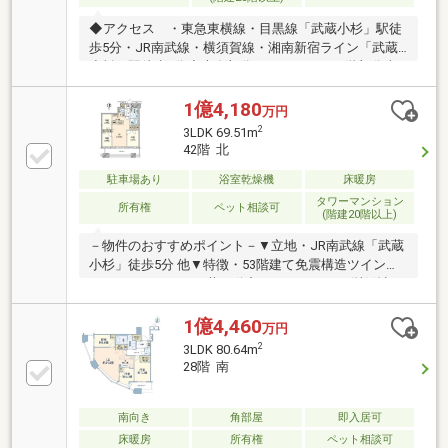
◆アクセス ・東急東横線・目黒線「武蔵小杉」駅徒
歩5分・JR南武線・横須賀線・湘南新宿ライン「武蔵
小杉」駅徒歩5分◆専有部分について ・11階部分南
西向きのため日当たり・通風・開放感良好です・玄関
には奥行きのあるシューズインクローゼット有・1418
1億4,180
万円
サイズの浴室・約0.8㎡のトランクルームがございま
2
3LDK 69.51m
す・リビングダイニングには床暖房が設置されており
42階 北
ます・ワイドスパンバルコニー・全室窓有り◆共用部
分・敷地の約4割に緑地を設けた緑の多い環境・免震
駐車場あり
浴室乾燥機
床暖房
構造・ホテルライクな内廊下設計・各階に２４時間ゴ
タワーマンション
所有権
ペット相談可
(階建20階以上)
ミ出し可能なゴミ置場がございます・24時間有人管
理、コンシェルジュサービス有
－物件のおすすめポイント－▼立地・JR南武線「武蔵
小杉」徒歩5分 他▼特徴・53階建て免震構造ツインタ
ワーレジデンス・三井不動産レジデンシャル(株)他旧
分譲、(株)竹中工務店設計・施工・WIC、SIC等、随所
に収納を確保・3室がバルコニーに面する設計・ペッ
1億4,460
万円
ト飼育可能(細則有)▼設備・食洗機、浄水器、ディス
2
3LDK 80.64m
ポーザー・浴室乾燥機付1418サイズの浴室・24時間ゴ
28階 南
ミ出し可能な各階ゴミステーション※専有面積にトラ
ンクルーム面積1.20平米を含む(使用料無償)■ ご希望の
住まい探しをお手伝いします ━━━━━・・・物件の
南向き
角部屋
即入居可
詳細・ご相談はお気軽にお問い合わせください。
床暖房
所有権
ペット相談可