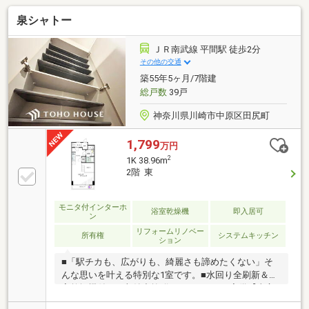
泉シャトー
ＪＲ南武線 平間駅 徒歩2分
その他の交通
築55年5ヶ月/7階建
総戸数
39戸
神奈川県川崎市中原区田尻町
1,799
万円
2
1K 38.96m
2階 東
モニタ付インターホ
浴室乾燥機
即入居可
ン
リフォームリノベー
所有権
システムキッチン
ション
■「駅チカも、広がりも、綺麗さも諦めたくない」そ
んな思いを叶える特別な1室です。■水回り全刷新＆浴
室乾燥機付き！収納力抜群のWIC＆ロフト完備【東宝
ハウス溝の口】■Google口コミ評価点4.9点！ お陰様