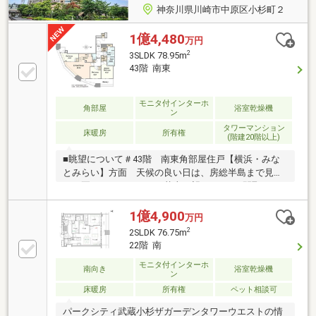
神奈川県川崎市中原区小杉町２
1億4,480
万円
2
3SLDK 78.95m
43階 南東
モニタ付インターホ
角部屋
浴室乾燥機
ン
タワーマンション
床暖房
所有権
(階建20階以上)
■眺望について＃43階 南東角部屋住戸【横浜・みな
とみらい】方面 天候の良い日は、房総半島まで見渡
し 夏はみなとみらいの花火を望みます。■間取りに
ついて＃廊下スペースを最小限にすることで 居室の
有効面積を最大限に確保・約1帖のWIC＋SIC＋トラン
1億4,900
万円
クルーム等、収納充実♪・各居室4.5帖以上・TES温水
2
2SLDK 76.75m
式床暖房・LD部分の天井高約2.55m・作業スペースの
22階 南
広いL字型キッチン・1620サイズのゆとりある浴室・
モニタ付インターホ
24時間有人管理・各階ゴミステーション(24時間可)
南向き
浴室乾燥機
ン
床暖房
所有権
ペット相談可
パークシティ武蔵小杉ザガーデンタワーウエストの情