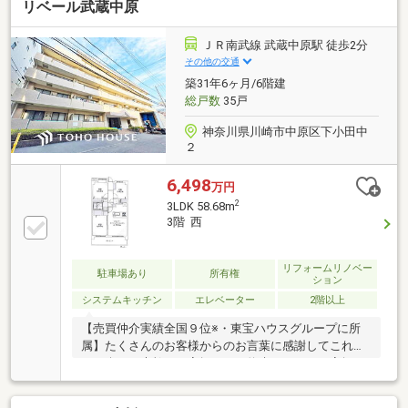
リベール武蔵中原
納・窓付で多目的に活用可・LDKの物入や、WIC等の
収納有・住戸の独立性を高める玄関ポーチ、トランク
ルーム付・スカイラウンジ等の共用施設有・ペット飼
ＪＲ南武線 武蔵中原駅 徒歩2分
育可(細則有・足洗い場有)▼設備・EV充電設備※専有面
その他の交通
積にトランクルーム面積1.25平米を含む※正しい間取り
築31年6ヶ月/6階建
はLDK+S(納戸)です
総戸数
35戸
神奈川県川崎市中原区下小田中
２
6,498
万円
2
3LDK 58.68m
3階 西
リフォームリノベー
駐車場あり
所有権
ション
システムキッチン
エレベーター
2階以上
【売買仲介実績全国９位※・東宝ハウスグループに所
属】たくさんのお客様からのお言葉に感謝してこれか
らも楽しく素敵なお家探しをお約束します。お家探し
を始めてみようと思われたらまずは、お気軽に東宝ハ
ウス溝の口に相談してみませんか？何も決まっていな