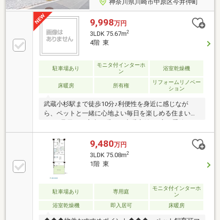
神奈川県川崎市中原区今井仲町
9,998
万円
2
3LDK 75.67m
4階 東
モニタ付インターホ
駐車場あり
浴室乾燥機
ン
リフォームリノベー
床暖房
所有権
ション
武蔵小杉駅まで徒歩10分♪利便性を身近に感じなが
ら、ペットと一緒に心地よい毎日を楽しめる住まいで
す！■足元から室内を暖める床暖房付き♪寒い季節もリ
ビングでゆったりとくつろげます！■大切なペットは2
匹まで飼育可能♪家族の一員と一緒に新生活をスター
9,480
万円
トできます！■駅周辺の商業施設なども利用しやす
2
3LDK 75.08m
く、通勤やお出かけにも便利な立地♪暮らしやすさを
1階 東
現地でぜひお確かめください！お問い合わせは【フリ
ーダイヤル：0120-702-700】までお気軽にどうぞ♪
モニタ付インターホ
駐車場あり
専用庭
ン
浴室乾燥機
即入居可
床暖房