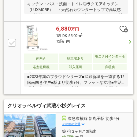
キッチン・バス・洗面・トイレ◎ラクモアキッチン
（LUXMORE） ・天然石カウンタートップで高級感
と耐久性 ・ホーローパネルで油汚れもサッとひと拭
き、マグネット収納も可能 ・スライド収納（ソフト
クローズ付）で静かに開閉 ・食器洗い乾燥機、浄水
6,880
万円
機能付シャワー水栓、ディスポーザ標準装備◎魔法び
2
1SLDK 55.02m
ん浴槽◎カラリ床◎洗面化粧台 ・三面鏡収納（裏コ
12階 南
ンセント・ティッシュボックス入れ・ヘルスメーター
収納） ・ボウル一体型カウンター ・リネン庫や扉
裏3連フックなど収納充実◎トイレ ・手洗いカウン
モニタ付インターホ
南向き
駐車場あり
ン
ター付き
浴室乾燥機
即入居可
床暖房
■2023年築のプラウドシリーズ■武蔵新城を一望する12
階南向き住戸■駅より徒歩3分、フラットな立地■生活
環境の整った、駅南側の立地■クランクイン玄関プラ
ン■環境省採択「高層ZEH-M Oriented支援事業」■商業
一体 スーパーまで1分という便利な暮らし■自転車置
クリオラベルヴィ武蔵小杉グレイス
き場：敷地内に自転車置場を200％（218台）設置 雨
に濡れづらいよう、1階に配置（1階に住戸はありませ
ん）■雨に濡れずに24時間ゴミ出し可能■新提案「エア
東急東横線 新丸子駅 徒歩4分
コン付ヒートポンプ式」温水式床暖房を導入
その他の交通
築7年2ヶ月/13階建