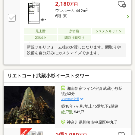
で《1000件Over》の口コミ数！ 多くのお客様にお喜
2,180
万円
び頂いております！■グループ創業50年／全国9位の実
2
ワンルーム 44.2m
績 これまで蓄積されたノウハウ・圧倒的な情報力
6階 東
で、 ポータルサイト未掲載の物件もご紹介可能で
す。 ご購入・ご売却・お買替え全てをサポート♪■東
宝ハウスフィナンシャル 不動産仲介業初の住信SBI
最上階
所有権
システムキッチン
ネット銀行支店。 金利と保障が更に充実したオリジ
2階以上
間取り図有り
ナル住宅ローン！
新規フルリフォーム後のお渡しになります。間取りや
設備を自分好みにカスタマイズできます。
リエトコート武蔵小杉イーストタワー
湘南新宿ライン宇須 武蔵小杉駅
徒歩3分
その他の交通
築18年7ヶ月/地上45階地下2階建
総戸数
542戸
神奈川県川崎市中原区中丸子
1億1,980