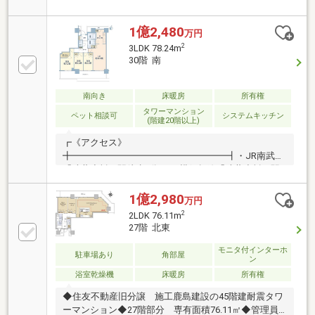
よる。）■収納／約2.7帖の納戸・ＷＩＣ・シューズボ
ックス（両サイド）・通路収納有り■住友不動産旧分
譲 施工鹿島建設の45階建タワーマンション■36階部
1億2,480
万円
分 専有面積73.72㎡（約22.30坪）■安心の24時間有人
2
3LDK 78.24m
管理（管理員常駐管理）■LDKと洋室にまたがるバルコ
30階 南
ニー■宅配ボックス■二重床・二重天井構造■ペット飼
育可(飼育細則有)■各階にダストステーション有(24時
間ゴミ出し可能)■コンシェルジュサービス有
南向き
床暖房
所有権
タワーマンション
ペット相談可
システムキッチン
(階建20階以上)
┏《アクセス》
╋━━━━━━━━━━━━━━━━━┫・JR南武線
「武蔵小杉」駅徒歩3分・JR横須賀線「武蔵小杉」駅
徒歩3分・東急東横線「武蔵小杉」駅徒歩7分・東急目
黒線「武蔵小杉」駅徒歩7分┏《お部屋について》
1億2,980
万円
╋━━━━━━━━━━━━━━━━━┫・全居室が
2
2LDK 76.11m
南向きの為、陽当たり・風通し良好・洋室（7.1畳）に
27階 北東
ウォークインクローゼット、各居室にはクローゼッ
ト、更に廊下に壁面収納、リビング部分にストレージ
モニタ付インターホ
駐車場あり
角部屋
ン
など収納豊富・各階にダストステーションあり・廊下
浴室乾燥機
床暖房
所有権
部分が少ない無駄のない間取り設計となっておりま
す。・各お部屋5.0畳以上確保されており、広々とご利
◆住友不動産旧分譲 施工鹿島建設の45階建耐震タワ
用いただけます。
ーマンション◆27階部分 専有面積76.11㎡◆管理員