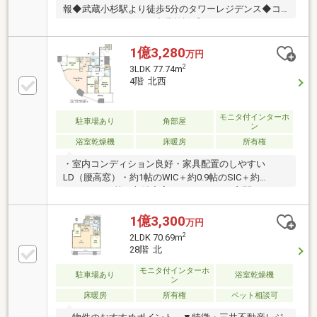
報◆武蔵小杉駅より徒歩5分のタワーレジデンス◆コ
ンベンションホールや商業施設「COSUGI
COMMONS」が隣接し、高い利便性と賑わいを創出◆
ラウンジ、ゲストルームなど、大規模タワーならでは
1億3,280
万円
の充実した共用施設◆コンシェルジュサービス、24時
2
3LDK 77.74m
間有人管理体制、ホテルライクな内廊下設計で高い居
4階 北西
住性を実現～～弊社サービス～～◆SUUMO掲載物
件、全てご紹介可能♪◇銀行事前審査・税金相談・相
続相談 無料実施
モニタ付インターホ
駐車場あり
角部屋
ン
浴室乾燥機
床暖房
所有権
・室内コンディション良好・家具配置のしやすい
LD（腰高窓）・約1帖のWIC＋約0.9帖のSIC＋約
0.83m2のTR等、収納充実・ゆとりのある玄関まわ
り・1620サイズのゆとりある浴室・各居室4.5帖以上・
4階北西角部屋住戸の為、眺望、通風良好・食洗機、
1億3,300
万円
ディスポーザー、浄水器、浴室乾燥機、床暖房完備・
2
2LDK 70.69m
三井不動産レジデンシャル旧分譲・竹中工務店施工の
28階 北
免震構造・タワーズイーストと合わせて28の充実した
共用施設・各階ゴミステーション（24時間可）・24時
モニタ付インターホ
駐車場あり
浴室乾燥機
ン
間有人管理・ペット飼育可能（細則あり）
床暖房
所有権
ペット相談可