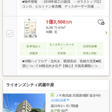
■物件情報 ・2018年竣工の築浅 ・ガラストップ3口
コンロ、ビルトイン食洗機、ディスポーザー完備 ・
キッチンにお洒落なワインセラー付 ・60㎡超のゆと
りある2LDK ・ウォークインクローゼット、シューズ
インクローゼットあり ・屋上スカイデッキ、フィッ
1億3,500
万円
トネスルーム、キッズルームなどの共用施設が充実■
2
2LDK 71.67m
お勧めポイント ・交通利便性抜群の再開発エリア
30階 北
「武蔵小杉」のランドマークタワーマンションで
す。 ・広々とした60㎡超2LDK、且つ21階高層で眺
望良好という条件の揃った希少性の高いお部屋です。
モニタ付インターホ
駐車場あり
浴室乾燥機
ン
床暖房
所有権
管理人常駐
■30階ハイフロア・北向き、眺望良好、収納力充実■眺
望について30階北向き住戸【都心】方面高層階につき
視界を遮る建物が少なく開放的な眺望、北向きで直射
日光を避けた安定の採光環境。■間取り・設備につい
て・元3LDKを2LDKへ変更し、収納と居室空間を両
ライオンズシティ武蔵中原
立・WIC＋SIC等、随所に収納充実・70㎡超のゆとりあ
る2LDK・ディスポーザー／食洗機／床暖房・24時間有
人管理／コンシェルジュサービス・ゲストルーム／ラ
ＪＲ南武線 武蔵新城駅 徒歩9分
ウンジ／フィットネス／キッズルーム等、共用施設充
その他の交通
実・「武蔵小杉」駅徒歩圏、再開発エリアのランドマ
築22年2ヶ月/7階建
ークタワー
総戸数
60戸