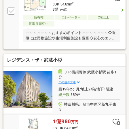
2
3DK 54.83m
3階 南西
所有権
エレベーター
2階以上
間取り図有り
～～～～～～～おすすめポイント～～～～～～～◇近
隣には買物施設や生活利便施設も豊富◇安心のエレベ
ーター・オートロック・防犯カメラ完備◇開放感のあ
る2面バルコニー◇南西向き住戸につき陽当たり良好
◇全居室収納スペース付で広々住空間◇居住中につ
レジデンス・ザ・武蔵小杉
き、ご内覧には事前予約が必要となります【センチュ
リー２１ホームライフ】「０１２０-８６５-０２１」
（通話料無料）住宅ローンのご相談、無料ＦＰも承り
ＪＲ横須賀線 武蔵小杉駅 徒歩1
ます！お気軽にお問合せ下さい♪「登戸」駅から徒歩
分
３分！駐車場完備！『キッズルーム・授乳室・おむつ
その他の交通
変え室』も完備しておりますので、小さなお子様がい
築19年2ヶ月/地上24階地下1階建
らっしゃるお客様も安心してご来店下さい。
総戸数
389戸
神奈川県川崎市中原区新丸子東
３
1億980
万円
2
1SLDK 64.51m