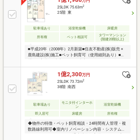
万円
2
2SLDK 75.63m
25階 東
駐車場あり
浴室乾燥機
床暖房
タワーマンション
所有権
ペット相談可
(階建20階以上)
■平成20年（2008年）2月新築■住友不動産(株)販売 ×
鹿島建設(株)施工■ペット飼育可（使用細則あり）■宅
配BOX完備 ■東京タワーと東京スカイツリービュー
（※天候による）■25階部分、東向き住戸
■75.63m2（22.87坪）■2LDK＋N＋WIC■長方形・アウ
1億2,300
万円
トフレーム工法につき、家具の配置がしやすいです■
2
2SLDK 73.72m
東側が抜けているため眺望や採光が良好です■約12帖
38階 南西
のリビング・ダイニング■洋室（約8.7帖）にはウォー
クンクローゼット
モニタ付インターホ
駐車場あり
浴室乾燥機
ン
即入居可
床暖房
所有権
◆物件の特徴・ペット飼育相談・24時間有人管理・複
数路線利用可◆室内リノベーション内容・システムキ
ッチン・ユニットバス・温水洗浄便座付トイレetc◆イ