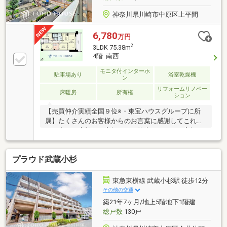
神奈川県川崎市中原区上平間
6,780
万円
2
3LDK 75.38m
4階 南西
モニタ付インターホ
駐車場あり
浴室乾燥機
ン
リフォームリノベー
床暖房
所有権
ション
【売買仲介実績全国９位※・東宝ハウスグループに所
属】たくさんのお客様からのお言葉に感謝してこれか
らも楽しく素敵なお家探しをお約束します。お家探し
を始めてみようと思われたらまずは、お気軽に東宝ハ
ウス溝の口に相談してみませんか？何も決まっていな
プラウド武蔵小杉
くて大丈夫！まずはお客様の夢をお聞かせください！
「行って良かったね」と思っていただけるように、ス
タッフ一同いつでもお客様のお問合せをお待ちしてお
東急東横線 武蔵小杉駅 徒歩12分
ります☆（※2025年11月住宅新報より抜粋）
その他の交通
築21年7ヶ月/地上5階地下1階建
総戸数
130戸