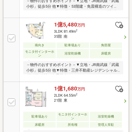
－物件のおすすめポイント－▼立地・JR南武線「武蔵
小杉」徒歩5分 他▼特徴・53階建・免震構造のツイン
タワーレジデンス・三井不動産レジデンシャル(株)他
旧分譲・(株)竹中工務店設計・施工・LDKは約21.7帖・
配膳がスムーズな対面式キッチン・WIC2ヶ所・SIC・
1億5,480
万円
パントリー等、収納豊富・ゆとりある1620タイプの浴
2
3LDK 81.49m
室・トランクルーム有(無償)・玄関扉には電子錠を備
35階 南
えており、手荷物が多い際もスムーズな開錠が可能で
す・各階に24時間ゴミ出し可能なゴミステーション■
南向き
駐車場あり
角部屋
ご希望の住まい探しをお手伝いします ━━━━・・・
モニタ付インターホ
浴室乾燥機
床暖房
ン
物件の詳細・ご相談はお気軽にお問い合わせくださ
い。
－物件のおすすめポイント－▼立地・JR南武線「武蔵
小杉」徒歩5分 他▼特徴・三井不動産レジデンシャル
(株)他旧分譲・免震構造のツインタワーレジデンス・
廊下部分が少なく、居室空間を広く設計・ペット飼育
可(細則有)▼設備・食洗機、ディスポーザー、浄水
1億1,680
万円
器・浴室は1620サイズ、ミストサウナ付浴室乾燥機※
2
2LDK 64.55m
専有面積はトランクルーム面積0.85平米(使用料無償)
21階 東
を含む※カウンターを除くLD部分の帖数表記は約13.6
帖、約5.0帖洋室部分の帖数表記は約4.4帖■ ご希望の住
モニタ付インターホ
まい探しをお手伝いします ━━━━━・・・物件の詳
駐車場あり
浴室乾燥機
ン
細・ご相談はお気軽にお問い合わせください。
床暖房
所有権
管理人常駐