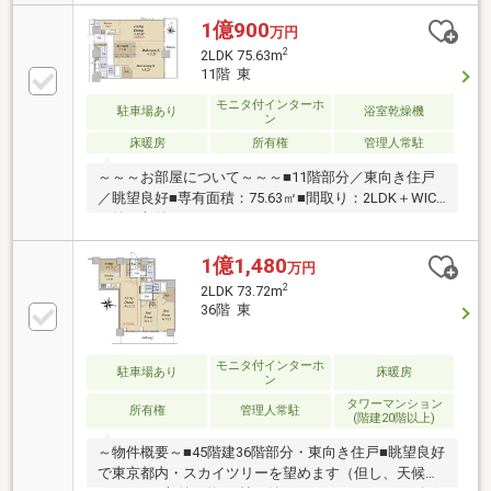
ンテリックスの販売実績 ・R1(適合リノベーション)
住宅発行ランキング3年連続NO.1！ ・年間1000戸以
1億900
万円
上のリノベーション実績 ・累計販売戸数2万8000戸
2
2LDK 75.63m
突破!◆都市銀行、ネット銀行等住宅ローン一括事前審
11階 東
査可能！ネット銀行はじめ大手金融機関の都市銀行や
モニタ付インターホ
地方銀行と幅広く提携をしています!物件によって使用
駐車場あり
浴室乾燥機
ン
できる銀行も変わりますので、是非一度ご相談くださ
床暖房
所有権
管理人常駐
い♪
～～～お部屋について～～～■11階部分／東向き住戸
／眺望良好■専有面積：75.63㎡■間取り：2LDK＋WIC
＋納戸収納 ※WIC=ウォークインクローゼット■LD・
各居室バルコニーに面し、明るく開放感のある間取
り。■LD／床暖房有・ピクチャーレール有■キッチン／
1億1,480
万円
生ごみディスポ―ザー・食器洗浄乾燥機■浴室／オート
2
2LDK 73.72m
バス・浴室暖房換気乾燥機■収納豊富な間取り・納戸
36階 東
収納約2.3帖・洋室(約8.7帖)／ウォークインクローゼッ
ト＋2ヶ所のクローゼット・洋室(約5.2帖)／2ヶ所のク
ローゼット・その他リネン庫・通路部分の収納等
モニタ付インターホ
駐車場あり
床暖房
ン
タワーマンション
所有権
管理人常駐
(階建20階以上)
～物件概要～■45階建36階部分・東向き住戸■眺望良好
で東京都内・スカイツリーを望めます（但し、天候に