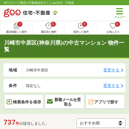
NTTグループ運営の不動産総合サイト goo住宅・不動産
1
0
0
0
最近検索した条件
最近見た物件
保存した条件
お気に入り
川崎市中原区(神奈川県)の中古マンション 物件一
覧
地域
変更する
川崎市中原区
条件
変更する
指定なし
新着メールを受
検索条件を保存
アプリで探す
取る
737
件
が該当しました。