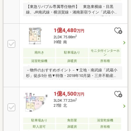
【東急リバブル専属専任物件】 東急東横線・目黒
線、JR南武線・横須賀線・湘南新宿ライン「武蔵小
杉」駅徒歩5分・南西角住戸につき、採光・通風良
好・天井高は2 550mmを確保・LDにはTES温水式床暖
房が設置・食洗機付き・ディスポーザー設置・約1.3畳
1億4,480
万円
のWIC、約1.1畳のSIC、約0.8畳の納戸を確保・1620サ
2
2LDK 75.88m
イズの浴室・免震構造・2018年10月築・各階に24時間
39階 南
ゴミ出し可能なゴミ置場・ペット飼育可（飼育細則
有）・24時間有人管理、コンシェルジュサービス有イ
モニタ付インターホ
南向き
駐車場あり
ン
ンターネット接続料：946円 コミュニティ形成費：
浴室乾燥機
床暖房
所有権
500円住戸数:613戸
－物件のおすすめポイント－▼立地・南武線「武蔵小
杉」徒歩5分 他▼特徴・2018年10月築・三井不動産レ
ジデンシャル(株)他旧分譲、(株)竹中工務店設計・施
工・免震構造採用・作業効率の良いL字型の対面式キ
ッチン・WIC・SIC等の収納有・LD含む2室に面する南
1億4,500
万円
向きバルコニー・ペットと暮らせます(細則有)・各階
2
3LDK 77.22m
で24時間ゴミ出し可・タワーズイーストと合わせて28
27階 北
の共用施設を利用可(一部有償)▼設備・床暖房(LD)・
食洗機／ディスポーザー・浴室乾燥機■ ご希望の住ま
い探しをお手伝いします ━━━━━・・・物件の詳
駐車場あり
角部屋
浴室乾燥機
細・ご相談はお気軽にお問い合わせください。
即入居可
床暖房
所有権