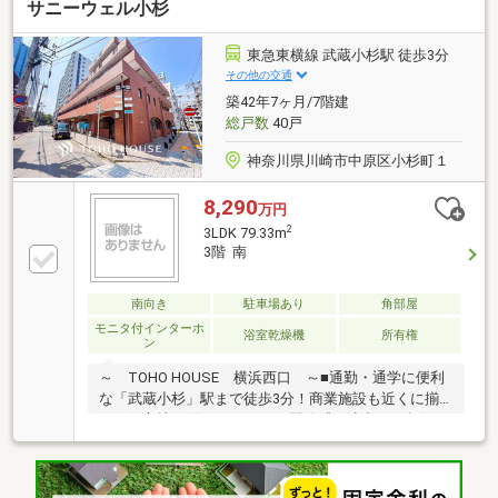
サニーウェル小杉
くて大丈夫！まずはお客様の夢をお聞かせください！
「行って良かったね」と思っていただけるように、ス
タッフ一同いつでもお客様のお問合せをお待ちしてお
東急東横線 武蔵小杉駅 徒歩3分
ります☆（※2025年11月住宅新報より抜粋）
その他の交通
築42年7ヶ月/7階建
総戸数
40戸
神奈川県川崎市中原区小杉町１
8,290
万円
2
3LDK 79.33m
3階 南
南向き
駐車場あり
角部屋
モニタ付インターホ
浴室乾燥機
所有権
ン
～ TOHO HOUSE 横浜西口 ～■通勤・通学に便利
な「武蔵小杉」駅まで徒歩3分！商業施設も近くに揃
った好立地■3面バルコニーが開放感を演出する角住
戸！陽当たり・通風良好です■こだわりのフルリノベ
ーションで生まれ変わった、美しく快適な住空間■窓
付きで明るいキッチンスペース、開放感のある対面