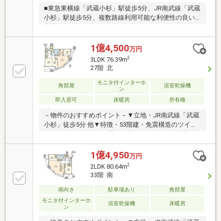
■東急東横線「武蔵小杉」駅徒歩5分、JR南武線「武蔵
小杉」駅徒歩5分、複数路線利用可能な利便性の良い
立地■ゲストルームやシアターラウンジ・スタディル
ーム等の共用施設がご利用いただけます。■27階部分
北西向き角部屋、前面に遮るものがなく、開放的な眺
1億4,500
万円
望■シューズインクローゼットやウォークインクロー
2
3LDK 76.39m
ゼット・納戸・トランクルームなど収納スペースも充
27階 北
実■廊下スペースの面積が少なく、無駄のない設計■ペ
ット飼育可（細則あり）
モニタ付インターホ
角部屋
浴室乾燥機
ン
即入居可
床暖房
所有権
－物件のおすすめポイント－▼立地・JR南武線「武蔵
小杉」徒歩5分 他▼特徴・53階建・免震構造のツイン
タワーレジデンス・三井不動産レジデンシャル(株)他
旧分譲・LDKは約16.2帖・お部屋からは東京タワーや
富士山等が望めます(天候等による)・WICやSIC、パン
1億4,950
万円
トリー有・浴室は1620サイズ、ミストサウナ機能付浴
2
2LDK 80.64m
室乾燥機付・即引渡し可能(残金精算後)▼周辺環境・
33階 南
ローソン武蔵小杉店 徒歩2分(約120m)・ららテラス武
蔵小杉 徒歩7分(約550m)■ ご希望の住まい探しをお手
南向き
駐車場あり
角部屋
伝いします ━━━━━・・・物件の詳細・ご相談はお
モニタ付インターホ
浴室乾燥機
床暖房
ン
気軽にお問い合わせください。