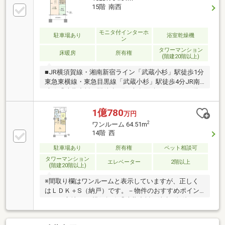
15階 南西
モニタ付インターホ
駐車場あり
浴室乾燥機
ン
タワーマンション
床暖房
所有権
(階建20階以上)
■JR横須賀線・湘南新宿ライン「武蔵小杉」駅徒歩1分
東急東横線・東急目黒線「武蔵小杉」駅徒歩4分JR南
武線「武蔵小杉」駅徒歩5分■専有面積64.51m2■24階
建て15階部分・南西向き住戸■居室としてもご使用い
ただける約6帖のサービスルーム■引き戸を開けてリビ
1億780
万円
ングとの続き間としてもご使用いただけるくつろげる
2
ワンルーム 64.51m
和室
14階 西
駐車場あり
所有権
ペット相談可
タワーマンション
エレベーター
2階以上
(階建20階以上)
※間取り欄はワンルームと表示していますが、正しく
はＬＤＫ＋S（納戸）です。－物件のおすすめポイン
ト－▼立地・JR横須賀線「武蔵小杉」徒歩1分 他・1
階部分にスーパー「デリド武蔵小杉店」有▼特徴・
LDKはゆとりある約19.3帖・サービススペースは収