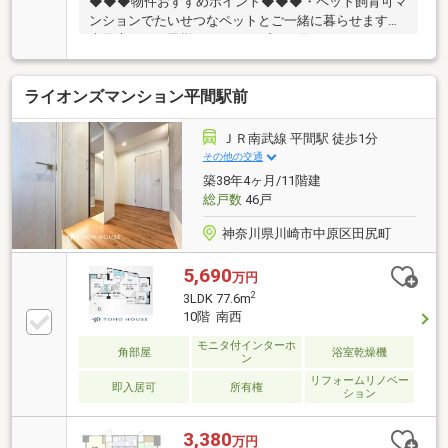
◆◆◆物件おすすめポイント◆◆◆・ペット飼育可マ
ンションでたいせつなペットとご一緒に暮らせます・
専用庭ではお子様やペットとプール遊びもできます
ね・テラスにはスロップシンク完備でガーデニングや
家庭菜園なども愉しむことができます・玄関ポーチに
ライオンズマンション平間駅前
はトランクスペースもあり、ちょっとしたアウトドア
用品も収納できます・全室窓があり通風も良好・対面
キッチンでリビング全体を伺いながらお料理できま
ＪＲ南武線 平間駅 徒歩1分
す・食洗器で洗い物の手間を減らし、家族の時間を増
その他の交通
やせる・浴室乾燥機は雨や花粉も気にせず洗濯物を乾
築38年4ヶ月/11階建
かせる・現地へのご案内はいつでも可能※ホームセキ
総戸数
46戸
ュリティシステム導入物件（詳細はお問合せくださ
い）
神奈川県川崎市中原区田尻町
5,690
万円
2
3LDK 77.6m
10階 南西
モニタ付インターホ
角部屋
浴室乾燥機
ン
リフォームリノベー
即入居可
所有権
ション
3,380
万円