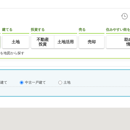
建てる
投資する
売る
住みやすい街
不動産
助
土地
土地活用
売却
投資
を地図から探す
戸建て
中古一戸建て
土地