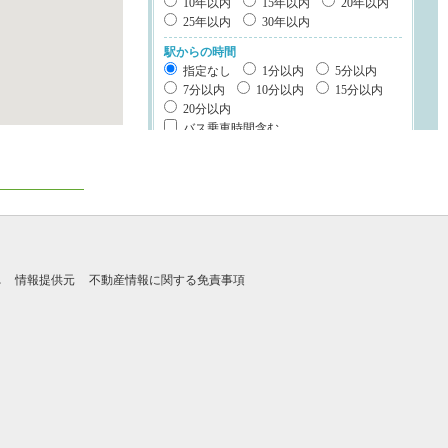
10年以内
15年以内
20年以内
25年以内
30年以内
駅からの時間
指定なし
1分以内
5分以内
7分以内
10分以内
15分以内
20分以内
バス乗車時間含む
建物構造
鉄筋系
鉄骨系
木造
ブロック・その他
階数
れ
情報提供元
不動産情報に関する免責事項
平屋
2階建て
3階建て以上
立地・特徴
1種低層地域
南道路
整形地
キッチン