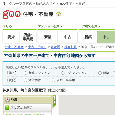
NTTグループ運営の不動産総合サイト goo住宅・不動産
借りる
マンションを買う
一戸建てを買う
店舗･
賃貸
新築
中古
新築
中古
事業用
住宅・不動産
>
中古一戸建て
>
首都圏
>
神奈川県
>
神奈川県の中古一戸建て
神奈川県の中古一戸建て・中古住宅 地図から探す
検索したい物件のジャンルを、以下から選んでください。
【購入】
新築マンション
中古マンション
新築一
【賃貸】
賃貸物件
店舗・事業用
神奈川県川崎市宮前区鷺沼
付近の地図
地図
エリアから探す