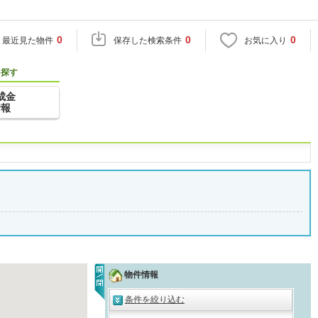
0
0
0
最近見た物件
保存した検索条件
お気に入り
を探す
成金
情報
物件情報
条件を絞り込む