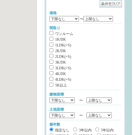
価格
〜
間取り
ワンルーム
1K/DK
1LDK(+S)
2K/DK
2LDK(+S)
3K/DK
3LDK(+S)
4K/DK
4LDK(+S)
5K以上
建物面積
〜
土地面積
〜
築年数
指定なし
3年以内
5年以内