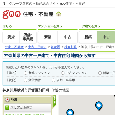
NTTグループ運営の不動産総合サイト goo住宅・不動産
借りる
マンションを買う
一戸建てを買う
店舗･
賃貸
新築
中古
新築
中古
事業用
住宅・不動産
>
中古一戸建て
>
首都圏
>
神奈川県
>
神奈川県の中古一戸建て
神奈川県の中古一戸建て・中古住宅 地図から探す
検索したい物件のジャンルを、以下から選んでください。
【購入】
新築マンション
中古マンション
新築一
【賃貸】
賃貸物件
店舗・事業用
神奈川県横浜市戸塚区前田町
付近の地図
地図
エリアから探す