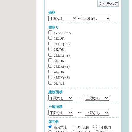
価格
〜
間取り
ワンルーム
1K/DK
1LDK(+S)
2K/DK
2LDK(+S)
3K/DK
3LDK(+S)
4K/DK
4LDK(+S)
5K以上
建物面積
〜
土地面積
〜
築年数
指定なし
3年以内
5年以内