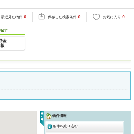
0
0
0
最近見た物件
保存した検索条件
お気に入り
を探す
成金
情報
物件情報
条件を絞り込む