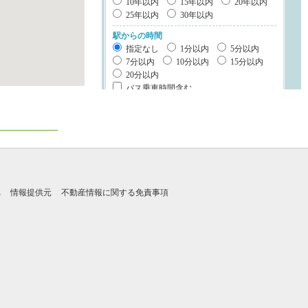
10年以内
15年以内
20年以内
25年以内
30年以内
駅からの時間
指定なし
1分以内
5分以内
7分以内
10分以内
15分以内
20分以内
バス乗車時間含む
建物構造
鉄筋系
鉄骨系
木造
ブロック・その他
階数
れ
情報提供元
不動産情報に関する免責事項
平屋
2階建て
3階建て以上
立地・特徴
1種低層地域
南道路
整形地
キッチン