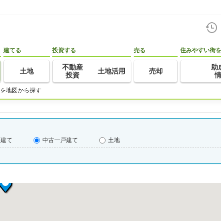
建てる
投資する
売る
住みやすい街
不動産
助
土地
土地活用
売却
投資
を地図から探す
戸建て
中古一戸建て
土地