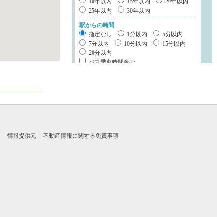
10年以内
15年以内
20年以内
25年以内
30年以内
駅からの時間
指定なし
1分以内
5分以内
7分以内
10分以内
15分以内
20分以内
バス乗車時間含む
建物構造
鉄筋系
鉄骨系
木造
ブロック・その他
階数
れ
情報提供元
不動産情報に関する免責事項
平屋
2階建て
3階建て以上
立地・特徴
1種低層地域
南道路
整形地
キッチン