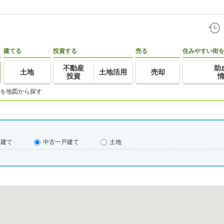
建てる
投資する
売る
住みやすい街
不動産
助
土地
土地活用
売却
投資
を地図から探す
戸建て
中古一戸建て
土地