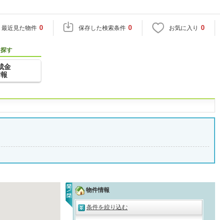
0
0
0
最近見た物件
保存した検索条件
お気に入り
を探す
成金
情報
物件情報
条件を絞り込む