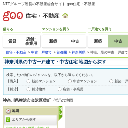
NTTグループ運営の不動産総合サイト goo住宅・不動産
借りる
マンションを買う
一戸建てを買う
店舗･
賃貸
新築
中古
新築
中古
事業用
住宅・不動産
>
中古一戸建て
>
首都圏
>
神奈川県
>
神奈川県の中古一戸建て
神奈川県の中古一戸建て・中古住宅 地図から探す
検索したい物件のジャンルを、以下から選んでください。
【購入】
新築マンション
中古マンション
新築一
【賃貸】
賃貸物件
店舗・事業用
神奈川県横浜市金沢区柴町
付近の地図
地図
エリアから探す