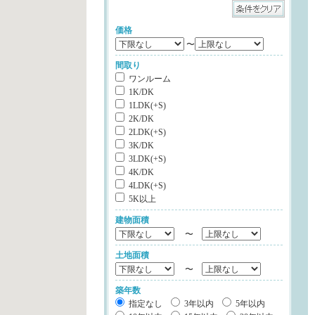
価格
〜
間取り
ワンルーム
1K/DK
1LDK(+S)
2K/DK
2LDK(+S)
3K/DK
3LDK(+S)
4K/DK
4LDK(+S)
5K以上
建物面積
〜
土地面積
〜
築年数
指定なし
3年以内
5年以内