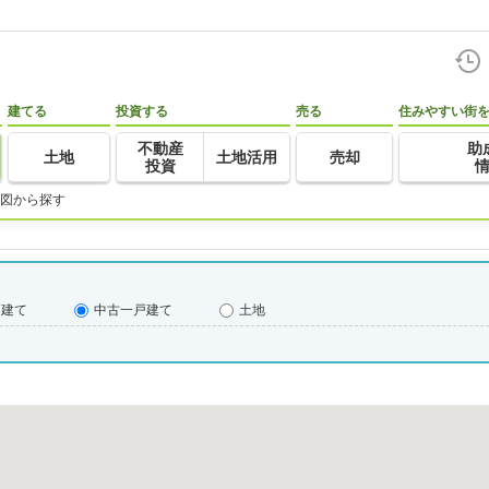
建てる
投資する
売る
住みやすい街
不動産
助
土地
土地活用
売却
投資
図から探す
戸建て
中古一戸建て
土地