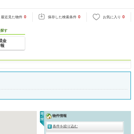
0
0
0
最近見た物件
保存した検索条件
お気に入り
を探す
成金
情報
物件情報
条件を絞り込む