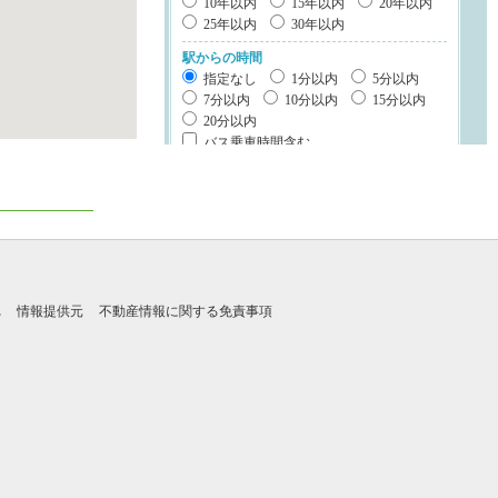
10年以内
15年以内
20年以内
25年以内
30年以内
駅からの時間
指定なし
1分以内
5分以内
7分以内
10分以内
15分以内
20分以内
バス乗車時間含む
建物構造
鉄筋系
鉄骨系
木造
ブロック・その他
階数
れ
情報提供元
不動産情報に関する免責事項
平屋
2階建て
3階建て以上
立地・特徴
1種低層地域
南道路
整形地
キッチン