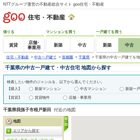
NTTグループ運営の不動産総合サイト goo住宅・不動産
借りる
マンションを買う
一戸建てを買う
店舗･
賃貸
新築
中古
新築
中古
事業用
住宅・不動産
>
中古一戸建て
>
首都圏
>
千葉県
>
千葉県の中古一戸建てを地
千葉県の中古一戸建て・中古住宅 地図から探す
検索したい物件のジャンルを、以下から選んでください。
【購入】
新築マンション
中古マンション
新築一
【賃貸】
賃貸物件
店舗・事業用
千葉県我孫子市根戸新田
付近の地図
地図
エリアから探す