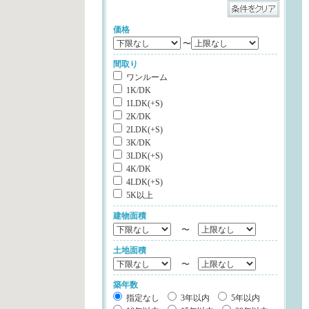
価格
〜
間取り
ワンルーム
1K/DK
1LDK(+S)
2K/DK
2LDK(+S)
3K/DK
3LDK(+S)
4K/DK
4LDK(+S)
5K以上
建物面積
〜
土地面積
〜
築年数
指定なし
3年以内
5年以内