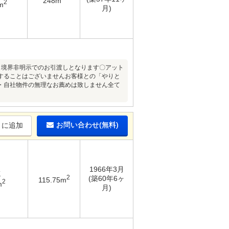
248m
2
m
月)
、境界非明示でのお引渡しとなります〇アット
することはございませんお客様との「やりと
・自社物件の無理なお薦めは致しません全て
お問い合わせ(無料)
りに追加
1966年3月
K
2
(築60年6ヶ
115.75m
2
m
月)