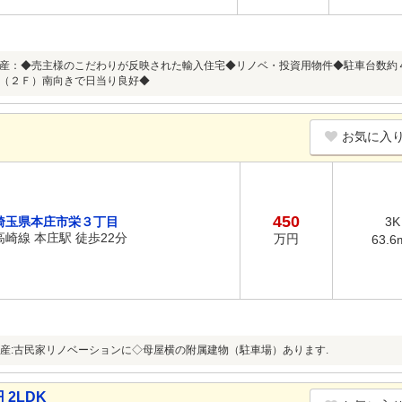
産：◆売主様のこだわりが反映された輸入住宅◆リノベ・投資用物件◆駐車台数約
（２Ｆ）南向きで日当り良好◆
お気に入
450
埼玉県本庄市栄３丁目
3K
高崎線 本庄駅 徒歩22分
万円
63.6
産:古民家リノベーションに◇母屋横の附属建物（駐車場）あります.
2LDK