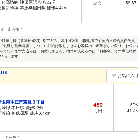
ＪＲ高崎線 神保原駅 徒歩32分
万円
56.67
上越新幹線 本庄早稲田駅 徒歩4.4km
2台
所有権
台駐車可能（要車種確認）都市ガス、本下水利用可能地域です契約不適合責任免責
〇無理な営業電話・しつこい訪問は致しませんお客様のご希望がない限り、お伺い
ルで行います売込みは一切致しません。物件を決めるのは「お客様」です専任物件
発信します
DK
お気に入
埼玉県本庄市若泉３丁目
480
3D
高崎線 本庄駅 徒歩22分
万円
41.4
高崎線 神保原駅 徒歩3.7km
ン
所有権