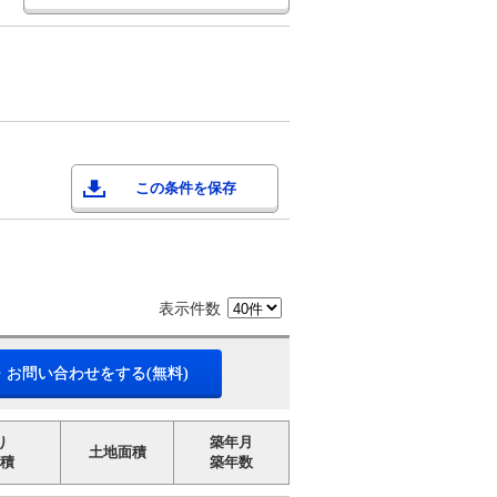
この条件を保存
表示件数
・お問い合わせをする(無料)
り
築年月
土地面積
積
築年数