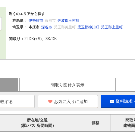
近くのエリアから探す
群馬県：
伊勢崎市
藤岡市
佐波郡玉村町
埼玉県：
本庄市
深谷市
児玉郡美里町
児玉郡神川町
児玉郡上里町
間取り：
2LDK(+S)、3K/DK
間取り図付き表示
お気に入りに追加
資料請求
所在地/交通
間取
価格
（駅/バス 所要時間）
建物面