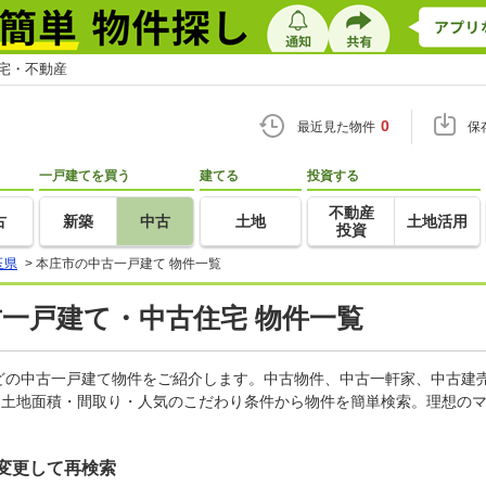
住宅・不動産
0
最近見た物件
保
一戸建てを買う
建てる
投資する
不動産
古
新築
中古
土地
土地活用
投資
玉県
>
本庄市の中古一戸建て 物件一覧
古一戸建て・中古住宅 物件一覧
どの中古一戸建て物件をご紹介します。中古物件、中古一軒家、中古建
・土地面積・間取り・人気のこだわり条件から物件を簡単検索。理想のマ
変更して再検索