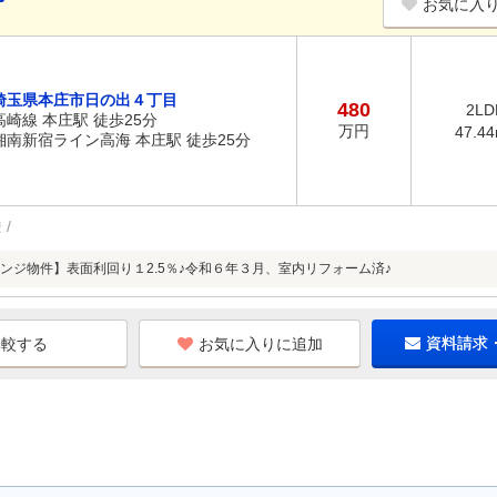
お気に入
埼玉県本庄市日の出４丁目
480
2LD
高崎線 本庄駅 徒歩25分
万円
47.4
湘南新宿ライン高海 本庄駅 徒歩25分
権
ンジ物件】表面利回り１2.5％♪令和６年３月、室内リフォーム済♪
お気に入りに追加
資料請求