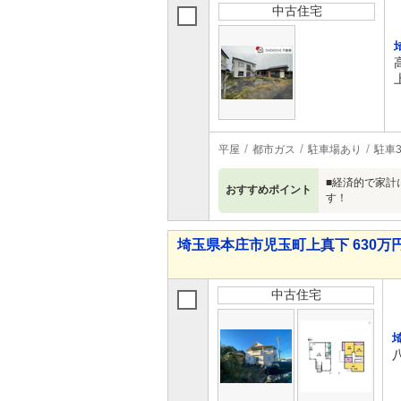
中古住宅
平屋
都市ガス
駐車場あり
駐車
■経済的で家計
おすすめポイント
す！
埼玉県本庄市児玉町上真下 630万円
中古住宅