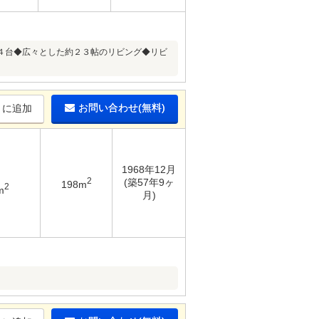
４台◆広々とした約２３帖のリビング◆リビ
お問い合わせ(無料)
りに追加
1968年12月
2
(築57年9ヶ
198m
2
m
月)