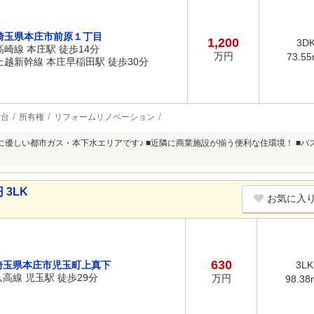
埼玉県本庄市前原１丁目
1,200
3D
高崎線 本庄駅 徒歩14分
万円
73.5
上越新幹線 本庄早稲田駅 徒歩30分
3台
所有権
リフォームリノベーション
に優しい都市ガス・本下水エリアです♪ ■近隣に商業施設が揃う便利な住環境！ ■
 3LK
お気に入
630
埼玉県本庄市児玉町上真下
3LK
八高線 児玉駅 徒歩29分
万円
98.38