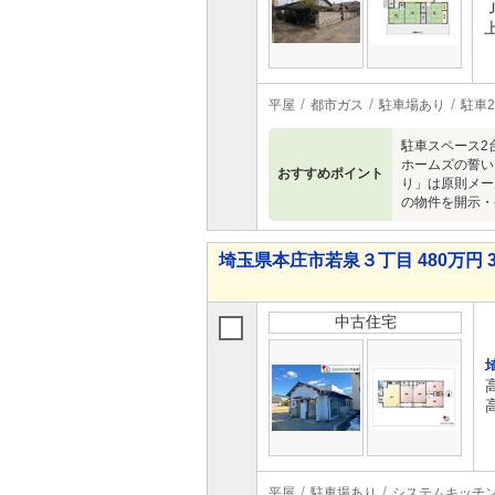
平屋
都市ガス
駐車場あり
駐車
駐車スペース2
ホームズの誓い
おすすめポイント
り」は原則メー
の物件を開示・
埼玉県本庄市若泉３丁目 480万円 3
中古住宅
平屋
駐車場あり
システムキッチ