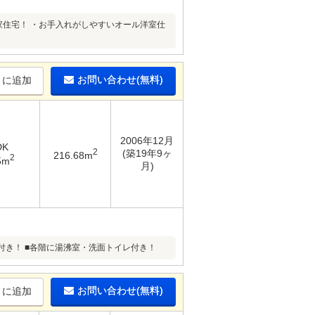
家住宅！ ・お手入れがしやすいオール洋室仕
お問い合わせ(無料)
りに追加
2006年12月
DK
2
(築19年9ヶ
216.68m
2
5m
月)
付き！ ■各階に湯沸室・洗面トイレ付き！
お問い合わせ(無料)
りに追加