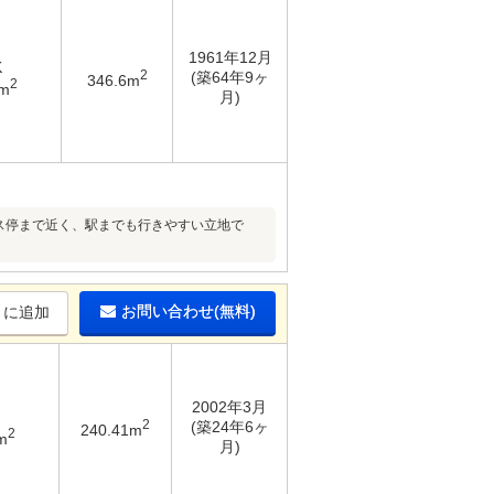
1961年12月
K
2
(築64年9ヶ
346.6m
2
5m
月)
バス停まで近く、駅までも行きやすい立地で
お問い合わせ(無料)
りに追加
2002年3月
2
(築24年6ヶ
240.41m
2
m
月)