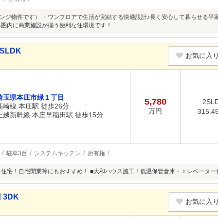
ンジ物件です） ・ワンフロアで生活が完結する快適設計♪長く安心して暮らせる平
歩圏内に商業施設が揃う便利な住環境です！
SLDK
お気に入
埼玉県本庄市緑１丁目
5,780
2SL
高崎線 本庄駅 徒歩26分
万円
315.4
上越新幹線 本庄早稲田駅 徒歩15分
駐車3台
システムキッチン
所有権
+住宅！自宅開業等にもおすすめ！ ■大和ハウス施工！低温保管倉庫・エレベーター
 3DK
お気に入