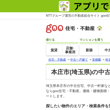
NTTグループ運営の不動産総合サイト goo
借りる
マンションを買う
店舗･
賃貸
新築
中
事業用
住宅・不動産
>
中古一戸建て
>
首都圏
>
埼
本庄市(埼玉県)の中
埼玉県本庄市の中古住宅、中古一軒家な
ならgoo住宅・不動産。価格・建物面積
ートします。
探したい物件のエリア・検索条件を