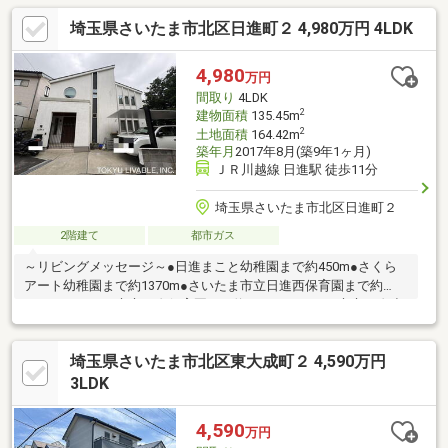
47.38㎡、2階 49.81㎡・建築年月:2016年1月築
埼玉県さいたま市北区日進町２ 4,980万円 4LDK
4,980
万円
間取り
4LDK
2
建物面積
135.45m
2
土地面積
164.42m
築年月
2017年8月(築9年1ヶ月)
ＪＲ川越線 日進駅 徒歩11分
埼玉県さいたま市北区日進町２
2階建て
都市ガス
～リビングメッセージ～●日進まこと幼稚園まで約450m●さくら
アート幼稚園まで約1370m●さいたま市立日進西保育園まで約
210m●さいたま市立日進保育園まで約810m●さいたま市立日進小
学校まで約400m●さいたま市立日進中学校まで約960m●セブンイ
レブン大宮日進駅西口店まで約560m●フードガーデン日進店まで
埼玉県さいたま市北区東大成町２ 4,590万円
約530m●ヨークマート日進店(イスタ)まで約1270m●イオン大宮ま
で約750m●上加公園まで約360m●下加公園まで約330m●三好医院
3LDK
(内科等)まで約620m●みうらクリニック(内科等）まで約420m
4,590
万円