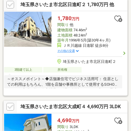
埼玉県さいたま市北区日進町２ 1,780万円 他
1,780
万円
間取り
他
2
建物面積
74.46m
2
土地面積
48.24m
築年月
1996年5月(築30年4ヶ月)
ＪＲ川越線 日進駅 徒歩8分
その他の交通
埼玉県さいたま市北区日進町２
3階建て以上
所有権
～オススメポイント～◆店舗兼住宅でビジネス活用可： 住居とし
ての利用はもちろん、1階を店舗や事務所として使用するSOHOス
タイルも実現可能。自宅開業や副業を検討されている方にも最適
です。◆収納充実・快適な室内環境： 全居室フローリング採用、
各居室に収納スペース・クローゼットを完備。◆日当り・通風と
埼玉県さいたま市北区大成町４ 4,690万円 3LDK
もに良好： 南面バルコニー付きで採光・通風に優れ、明るく開放
的な住環境を実現しています。◆生活利便性が高い環境： スーパ
ーまで徒歩10分以内、小中学校も近く、日常の買い物から教育環
4,690
万円
境まで充実しています。
間取り
3LDK