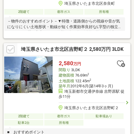
埼玉県さいたま市北区奈良町
2階建て
都市ガス
所有権
－物件のおすすめポイント－▼特徴・道路側からの視線や音が気
になりにくい土地形状・動線が短く作業効率良好なL字型の独立キ
ッチン・LD横の和室は2WAY仕様、多目的に活用可能・各洋室・
和室に収納スペースを確保・洋室2部屋に跨る南東向きバルコニー
を設置▼設備・1616サイズの浴室・各階にトイレ▼周辺環境・い
埼玉県さいたま市北区吉野町２ 2,580万円 3LDK
なげや大宮宮原店 徒歩7分(約520m)・Big-Aさいたま別所町店 徒歩
9分(約720m)・さいたま市立大宮別所小学校 徒歩8分(約590m)■ ご
希望の住まい探しをお手伝いします ━━━━━・・・物件の詳
2,580
万円
細・ご相談はお気軽にお問い合わせください。
間取り
3LDK
2
建物面積
76.69m
2
土地面積
122.45m
築年月
2012年6月(築14年3ヶ月)
埼玉新都市交通伊奈線 吉野原駅 徒
歩11分
埼玉県さいたま市北区吉野町２
2階建て
都市ガス
駐車場あり
駐車2台
所有権
■ おすすめポイント