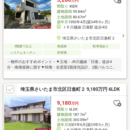
万円
間取り
4SDK
2
建物面積
95.84m
2
土地面積
80.67m
築年月
1992年4月(築34年5ヶ月)
ＪＲ川越線 日進駅 徒歩4分
埼玉県さいたま市北区日進町２
3階建て以上
南道路
駐車場あり
システムキッチン
所有権
－物件のおすすめポイント－▼立地・JR川越線「日進」徒歩4
分・南側道路に面す▼特徴・全居室2面採光設計、2面バルコニー
仕様・お料理に集中できる壁付キッチン・足をのばしてくつろげ
る和室2間有・窓付のサービススペースがあり、多用途に利用可・
洋室約7.5帖・各和室に収納を確保・駐車場1台分有(車種による)▼
埼玉県さいたま市北区日進町２ 9,180万円 6LDK
周辺環境・イスタ!日進 徒歩6分(約450m)・さいたま市立日進北小
学校 徒歩8分(約580m)※前面道路幅員により容積率160%に制限さ
れます■ ご希望の住まい探しをお手伝いします ━━━━━・・・
9,180
万円
物件の詳細・ご相談はお気軽にお問い合わせください。
間取り
6LDK
2
建物面積
187.7m
2
土地面積
365.09m
築年月
2001年6月(築25年3ヶ月)
ＪＲ川越線 日進駅 徒歩4分