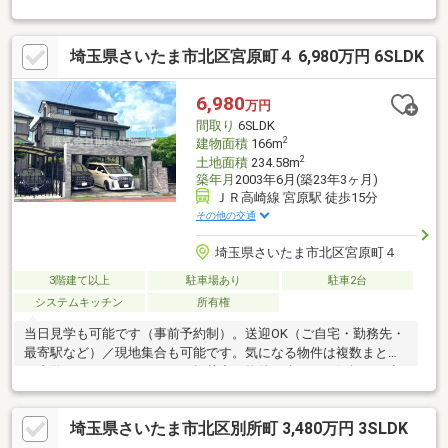
駅まで徒歩24分┏《物件の特徴》・北西、北東の角地・ゆとりあ
る前面道路・太陽光パネル設置・カーポートあり・ウッドデッキ
埼玉県さいたま市北区宮原町４ 6,980万円 6SLDK
設置┏《室内の特徴》・リビングダイニングは吹き抜けになって
おり、開放感のある空間・小屋裏収納あり・キッチンにはパント
リー・北東側約6.1畳洋室には、ウォークインクローゼット・シス
6,980
万円
テムキッチンは、リビングを見渡せるカウンター式
間取り
6SLDK
2
建物面積
166m
2
土地面積
234.58m
築年月
2003年6月(築23年3ヶ月)
ＪＲ高崎線 宮原駅 徒歩15分
その他の交通
埼玉県さいたま市北区宮原町４
3階建て以上
駐車場あり
駐車2台
システムキッチン
所有権
当日見学も可能です（事前予約制）。送迎OK（ご自宅・勤務先・
最寄駅など）／現地集合も可能です。気になる物件は複数まとめ
て内覧できますので、ネット掲載中の物件も含めてお気軽にお申
し付けください。住宅FPアドバイザー在籍のため、住宅ローンの
事前審査や月々返済の試算、諸費用を含めた資金計画まで無料で
埼玉県さいたま市北区別所町 3,480万円 3SLDK
シミュレーション・ご提案します。