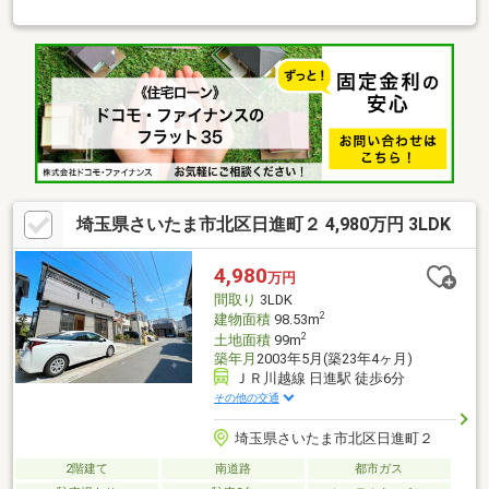
が確保された間取り・コミュニケーションを育むリビング階段・
対面式キッチン採用、パントリー・床下収納付き・2階約11.5帖洋
室は2部屋に分割可能(別途要費用)・SC、WICなど随所に収納を設
置・各階にトイレ付き・駐車可能(車種による)▼周辺環境・フー
ドガーデン日進店 徒歩6分(約480m)・上加南自然の森 徒歩3分(約
240m)■ ご希望の住まい探しをお手伝いします ━━━━━・・・
物件の詳細・ご相談はお気軽にお問い合わせください。
埼玉県さいたま市北区日進町２ 4,980万円 3LDK
4,980
万円
間取り
3LDK
2
建物面積
98.53m
2
土地面積
99m
築年月
2003年5月(築23年4ヶ月)
ＪＲ川越線 日進駅 徒歩6分
その他の交通
埼玉県さいたま市北区日進町２
2階建て
南道路
都市ガス