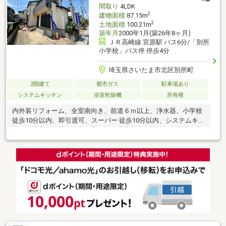
間取り
4LDK
2
建物面積
87.15m
2
土地面積
100.21m
築年月
2000年1月(築26年8ヶ月)
ＪＲ高崎線 宮原駅 バス6分/「別所
小学校」バス停 停歩4分
埼玉県さいたま市北区別所町
2階建て
都市ガス
駐車場あり
システムキッチン
浴室乾燥機
所有権
内外装リフォーム、全室南向き、前道６ｍ以上、浄水器、小学校
徒歩10分以内、即引渡可、スーパー 徒歩10分以内、システムキッ
チン、浴室乾燥機、陽当り良好、全居室収納、閑静な住宅地、和
室、整形地、シャワー付洗面化粧台、ワイドバルコニー、トイレ
２ヶ所、２階建、南面バルコニー、温水洗浄便座、床下収納、浴
室に窓、ＴＶモニタ付インターホン、都市ガス、平坦地