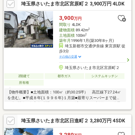
埼玉県さいたま市北区宮原町２ 3,900万円 4LDK
3,900
万円
間取り
4LDK
2
建物面積
89.42m
2
土地面積
100m
築年月
1996年1月(築30年8ヶ月)
埼玉新都市交通伊奈線 東宮原駅 徒
歩3分
その他の交通
埼玉県さいたま市北区宮原町２
2階建て
都市ガス
システムキッチン
所有権
【物件概要】■土地面積：100㎡（約30.25坪） 高圧線下27.24㎡
を含む。■平成８年(１９９６年)１月築■最寄りスーパーまで徒歩
２分■閑静な住宅街■間取り：４ＬＤＫ(高圧線下の制限)１ 送電
線路の設置及びその保守のための土地立入２ 送電線路の最下垂
時における電線から３.６ｍの範囲内における建造物の築造禁止
埼玉県さいたま市北区日進町２ 3,280万円 4SDK
３ 爆発性、引火性を有する危険物の製造、取扱及び貯蔵の禁止
４ 送電線路の支障となる工作物の設置、竹木の植栽その他送電
線路に支障となる一切の行為の禁止
3,280