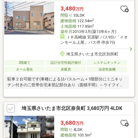
3,480
万円
間取り
3SLDK
2
建物面積
122.54m
2
土地面積
117.95m
築年月
2013年3月(築13年6ヶ月)
ＪＲ高崎線 宮原駅 バス9分/「イオ
ンモール上尾」バス停 停歩7分
埼玉県さいたま市北区別所町
2階建て
設計住宅性能評価付
システムキッチン
オール電化
床暖房
浴室乾燥機
駐車２台可能です(車種による)2バスルーム＋1階部分にミニキッ
チン付きの二世帯住宅未登記部分あり（面積不明）～ライフイン
フォメーション～・大宮別所小学校：約８８０ｍ・宮原中学校：
約１６７０ｍ・イオンモール上尾：約７７０ｍ・ファミリーマー
トさいたま別所町店：約２８０ｍ・セブンイレブンさいたま別所
埼玉県さいたま市北区奈良町 3,680万円 4LDK
町店：約５９０ｍ・ビッグエーさいたま別所町店：約５８０ｍ
3,680
万円
間取り
4LDK
2
建物面積
103.5m