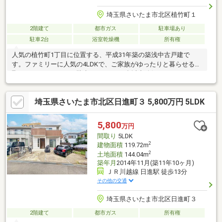
埼玉県さいたま市北区植竹町１
2階建て
都市ガス
駐車場あり
駐車2台
浴室乾燥機
所有権
人気の植竹町1丁目に位置する、平成31年築の築浅中古戸建で
す。ファミリーに人気の4LDKで、ご家族がゆったりと暮らせる間
取りとなっています。駐車スペースは2台以上確保されており、お
車を複数台お持ちの方にもおすすめです。最寄りの東武野田線
「北大宮」駅まで徒歩13分。周辺は閑静な住宅街で、落ち着いた
埼玉県さいたま市北区日進町３ 5,800万円 5LDK
住環境が魅力です。スーパーやコンビニ、ドラッグストア、公園
など生活利便施設も充実しており、毎日の暮らしを快適にサポー
トします。築浅ならではのきれいな室内も魅力の一つです。現在
5,800
万円
内覧可能ですので、ぜひ現地で住み心地や周辺環境をご確認くだ
間取り
5LDK
さい。お気軽にお問い合わせをお待ちしております。
2
建物面積
119.72m
2
土地面積
144.04m
築年月
2014年11月(築11年10ヶ月)
ＪＲ川越線 日進駅 徒歩13分
その他の交通
埼玉県さいたま市北区日進町３
2階建て
都市ガス
所有権