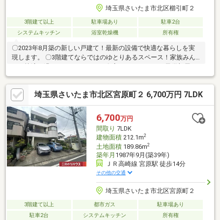
埼玉県さいたま市北区櫛引町２
3階建て以上
駐車場あり
駐車2台
システムキッチン
浴室乾燥機
所有権
〇2023年8月築の新しい戸建て！最新の設備で快適な暮らしを実
現します。 〇3階建てならではのゆとりあるスペース！家族みん
なが快適に過ごせる4LDKです。 〇広々とした4LDK！子供部屋や
書斎にも最適な多用途空間が魅力です。 〇中古でも新築同様の美
しさ！近日中に内覧できますので、お気軽にお問い合わせくださ
埼玉県さいたま市北区宮原町２ 6,700万円 7LDK
い。 〇家族の絆が深まる、明るいリビングを持つ住まいです。新
生活を始めませんか？
6,700
万円
間取り
7LDK
2
建物面積
212.1m
2
土地面積
189.86m
築年月
1987年9月(築39年)
ＪＲ高崎線 宮原駅 徒歩14分
その他の交通
埼玉県さいたま市北区宮原町２
3階建て以上
都市ガス
駐車場あり
駐車2台
システムキッチン
所有権