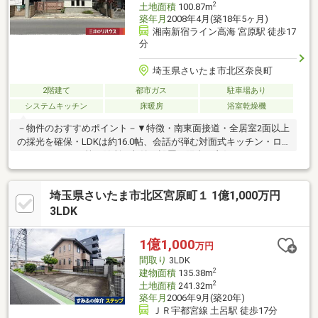
2
土地面積
100.87m
築年月
2008年4月(築18年5ヶ月)
湘南新宿ライン高海 宮原駅 徒歩17
分
埼玉県さいたま市北区奈良町
2階建て
都市ガス
駐車場あり
システムキッチン
床暖房
浴室乾燥機
－物件のおすすめポイント－▼特徴・南東面接道・全居室2面以上
の採光を確保・LDKは約16.0帖、会話が弾む対面式キッチン・ロ
フト・WIC・SIC等、随所に収納を設置・陽当り良好なバルコニー
有・各階にトイレ・洗面台有・駐車場有(車種による)・即引渡し
可能(残金精算後)▼設備・床暖房(LD)・食洗機・1620サイズ浴
埼玉県さいたま市北区宮原町１ 1億1,000万円
室・乾燥機付▼2026年4月室内リフォーム済【交換】キッチン、
洗面化粧台(各階) 等【その他】クロス・CF(トイレ・洗面所)貼替
3LDK
他■ ご希望の住まい探しをお手伝いします ━━━━━・・・物件
の詳細・ご相談はお気軽にお問い合わせください。
1億1,000
万円
間取り
3LDK
2
建物面積
135.38m
2
土地面積
241.32m
築年月
2006年9月(築20年)
ＪＲ宇都宮線 土呂駅 徒歩17分