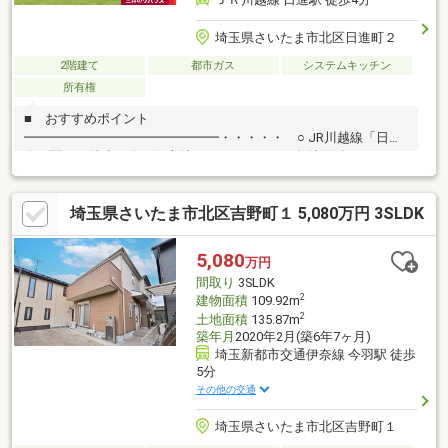
埼玉県さいたま市北区日進町２
2階建て
都市ガス
システムキッチン
所有権
■ おすすめポイント
━━━━━━━━━━━━━━━・・・・・ ○ JR川越線「日
進」駅より徒歩４分の好立地 ○ ゆとりのある敷地面積365.09平
米（約110.43坪） ○ 南東向きバルコニーにつき、陽当り良好 ○
お子様がのびのびと遊べる広い庭つき ○ リビングが見渡せる対
埼玉県さいたま市北区吉野町１ 5,080万円 3SLDK
面式キッチン（1階） ○ 旭化成ホームズ（株）施工の注文住宅
○ 軽量鉄骨造 、二世帯住宅 ○ 収納スペース豊富（WIC2か所、納
戸2か所等） ○ 和室2か所・約3.3帖の書斎 ○ ゆとりのある前面
5,080
万円
公道約6.0ｍ ○ 周辺施設充実 ・徒歩5分圏内（スーパー、コン
間取り
3SLDK
ビニ、ドラッグストア、郵便局、病院）
2
建物面積
109.92m
2
土地面積
135.87m
築年月
2020年2月(築6年7ヶ月)
埼玉新都市交通伊奈線 今羽駅 徒歩
5分
その他の交通
埼玉県さいたま市北区吉野町１