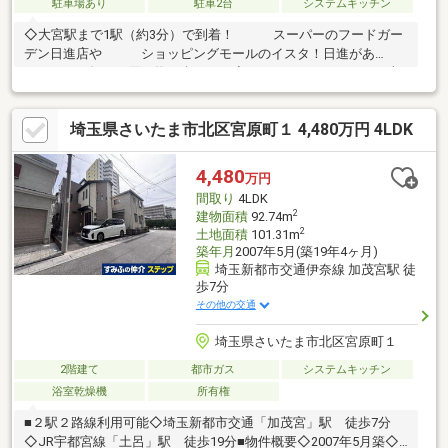
駐車場あり
駐車2台
システムキッチン
◇大宮駅まで1駅（約3分）で到着！ スーパーのフードガー
デン日進店や ショッピングモールのイスタ！日進があ
り、 毎日の買い物が楽です。◇4.25ｍのゆったりとした南
道路に面しています。 車種によりますがカースペース2台可
能！◇外壁塗装で艶やかな外観と、 屋根カバー工法リフォ
埼玉県さいたま市北区宮原町１ 4,480万円 4LDK
ーム済♪◇室内の設備もすべて新品♪ 全室エアコン設置済み
のうれしい住まいです！◇駅近・南向き、条件のいい立地の住ま
いです
4,480
万円
間取り
4LDK
2
建物面積
92.74m
2
土地面積
101.31m
築年月
2007年5月(築19年4ヶ月)
埼玉新都市交通伊奈線 加茂宮駅 徒
歩7分
その他の交通
埼玉県さいたま市北区宮原町１
2階建て
都市ガス
システムキッチン
浴室乾燥機
所有権
■２駅２路線利用可能◇埼玉新都市交通「加茂宮」駅 徒歩7分
◇JR宇都宮線「土呂」駅 徒歩19分■物件概要◇2007年5月築◇