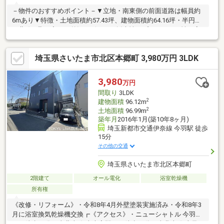
－物件のおすすめポイント－▼立地・南東側の前面道路は幅員約
6mあり▼特徴・土地面積約57.43坪、建物面積約64.16坪・半円型
の曲線を取り入れた外観デザイン・採光性・プライバシー性を高
める2階リビング設計・リビング横に気軽にくつろげる和室を配
置・調理に集中しやすい壁付けキッチン・トイレは3ヶ所有、気兼
埼玉県さいたま市北区本郷町 3,980万円 3LDK
ねなく使用可能・駐車2台可能(車種による)▼周辺環境・スーパー
「TAIRAYA宮原東口店」徒歩6分(約410m)・宮原公園 徒歩6分(約
470m)■ ご希望の住まい探しをお手伝いします ━━━━━・・・
3,980
万円
物件の詳細・ご相談はお気軽にお問い合わせください。
間取り
3LDK
2
建物面積
96.12m
2
土地面積
96.99m
築年月
2016年1月(築10年8ヶ月)
埼玉新都市交通伊奈線 今羽駅 徒歩
15分
その他の交通
埼玉県さいたま市北区本郷町
2階建て
オール電化
浴室乾燥機
所有権
《改修・リフォーム》・令和8年4月外壁塗装実施済み・令和8年3
月に浴室換気乾燥機交換┏《アクセス》・ニューシャトル 今羽駅
まで徒歩15分・東北本線 東大宮駅まで徒歩23分・東北本線 土呂