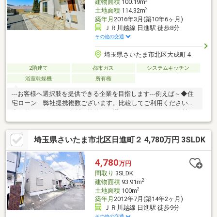
2
建物面積
100.19m
2
土地面積
114.32m
築年月
2016年3月(築10年6ヶ月)
ＪＲ川越線 日進駅 徒歩8分
その他の交通
埼玉県さいたま市北区大成町４
2階建て
都市ガス
システムキッチン
浴室乾燥機
所有権
---お客様へ選択肢を提供できる企業を目指します---例えば～◆住
宅ローン 弊社提携複数ございます。比較してご利用ください。
◆価格・デザイン・素材を比較して選べます。リフォーム会社を
特徴ごとにご紹介いたします。※何社ご紹介しても料金はいただ
きません。◆ライフプランシミュレーションの実施が可能です。
埼玉県さいたま市北区日進町２ 4,780万円 3SLDK
※本当に住宅を買って大丈夫か？老後は？子供の進学は？などの
生涯にわたっての資金計画を見える化します。もちろんライフプ
ランナーも選べます。
4,780
万円
間取り
3SLDK
2
建物面積
93.91m
2
土地面積
100m
築年月
2012年7月(築14年2ヶ月)
ＪＲ川越線 日進駅 徒歩9分
その他の交通