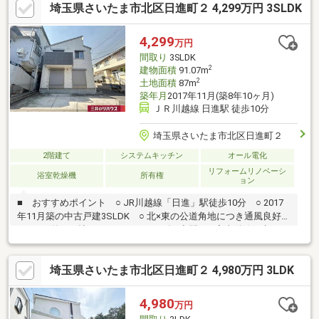
埼玉県さいたま市北区日進町２ 4,299万円 3SLDK
4,299
万円
間取り
3SLDK
2
建物面積
91.07m
2
土地面積
87m
築年月
2017年11月(築8年10ヶ月)
ＪＲ川越線 日進駅 徒歩10分
埼玉県さいたま市北区日進町２
2階建て
システムキッチン
オール電化
リフォームリノベーシ
浴室乾燥機
所有権
ョン
■ おすすめポイント ○ JR川越線「日進」駅徒歩10分 ○ 2017
年11月築の中古戸建3SLDK ○ 北×東の公道角地につき通風良好
○ LDKは約17.7帖とゆったりくつろげる空間 ○ 家事動線が考えら
れた使いやすい間取り ○ IHコンロ ○ 水栓一体型浄水器 ○ 浴室
換気乾燥暖房機 ○ オール電化■ リフォーム内容（2026年7月完
埼玉県さいたま市北区日進町２ 4,980万円 3LDK
了） ○ エコカラット施工（1階廊下） ○ クロス貼替（キッチ
ン） ○ クッションフロア貼替（洗面室） ○ 玄関ドアシリンダ
ー交換 ○ バルコニートップコート仕上げ ○ 間取り変更（2階洋
4,980
万円
室間仕切り壁造作）