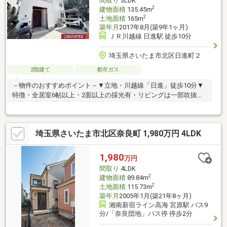
間取り
3LDK
2
建物面積
135.45m
2
土地面積
165m
築年月
2017年8月(築9年1ヶ月)
ＪＲ川越線 日進駅 徒歩10分
埼玉県さいたま市北区日進町２
2階建て
都市ガス
－物件のおすすめポイント－▼立地・川越線「日進」徒歩10分▼
特徴・全居室6帖以上・2面以上の採光有・リビングは一部吹抜け
仕様、明るく開放的・回遊性があるアイランドキッチン、パント
リー付・各階にトイレ・洗面台有、1階の洗面台はWボウルタイ
プ・土間収納・WIC・ロフト等の収納を設置・約10.4帖の洋室は2
埼玉県さいたま市北区奈良町 1,980万円 4LDK
部屋に分割可能(別途要費用)・カースペース有(車種による)▼設
備・全館空調システム▼周辺環境・さいたま市立日進小学校 徒歩
5分(約370m)■ ご希望の住まい探しをお手伝いします
1,980
万円
━━━━━・・・物件の詳細・ご相談はお気軽にお問い合わせく
間取り
4LDK
ださい。
2
建物面積
89.84m
2
土地面積
115.73m
築年月
2005年1月(築21年8ヶ月)
湘南新宿ライン高海 宮原駅 バス9
分/「奈良団地」バス停 停歩2分