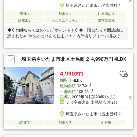
埼玉県さいたま市北区宮原町４
2階建て
都市ガス
駐車場あり
駐車2台
システムキッチン
浴室乾燥機
◆◇物件ならではの“推し”ポイント！◇◆・陽当たりと開放感に
恵まれた4LDKのゆとりある住まい！・内外装リフォーム済みで、
キッチン・浴室・洗面・トイレなど水回りも一新・駐車スペース2
台分を確保！・和室を備えた4LDKは、お子様の遊び場や客間など
多目的に活用・陽当たり・開放感・収納力を兼ね備えた、子育て
埼玉県さいたま市北区土呂町２ 4,990万円 4LDK
世帯にもおすすめのリフォーム住宅♪◆◇SCHOOL INFO◇◆・宮
原小学校・・・徒歩6分・宮原中学校・・・徒歩5分◇◆周辺環境
◇◆・ベルクさいたま吉野町店・・・徒歩14分・セブンイレブン
4,990
万円
さいたま吉野町1丁目店・・・徒歩15分・ドラッグストアセキ吉
間取り
4LDK
野町店・・・徒歩10分
2
建物面積
92.74m
2
土地面積
108.45m
築年月
2003年8月(築23年1ヶ月)
ＪＲ宇都宮線 土呂駅 徒歩2分
埼玉県さいたま市北区土呂町２
2階建て
都市ガス
所有権