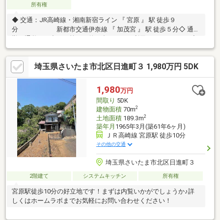
所有権
◆ 交通：JR高崎線・湘南新宿ライン 『 宮原 』 駅 徒歩９
分 新都市交通伊奈線 『 加茂宮 』 駅 徒歩５分◇ 通
勤、通学、お出かけ等で目的に合わせてご利用いただけます。◆
南東公道8.0ｍ、北東公道6.0ｍに接する角地 陽当たり、通
風、開放感良好です。◆ 平成28年4月築◆ 延床面積：
埼玉県さいたま市北区日進町３ 1,980万円 5DK
107.70m2（約32.57坪）◇ ４LDK＋WIC＋大型床下収納２カ所◇
居室は6.0帖以上。2階東側洋室9.0帖は勾配天井で広さと明るさを
確保◇ 床下収納は、シーズンものや車バイク用品の保管に重宝し
1,980
万円
ます。
間取り
5DK
2
建物面積
70m
2
土地面積
189.3m
築年月
1965年3月(築61年6ヶ月)
ＪＲ高崎線 宮原駅 徒歩10分
その他の交通
埼玉県さいたま市北区日進町３
2階建て
システムキッチン
所有権
宮原駅徒歩10分の好立地です！まずは内覧いかがでしょうか♪詳
しくはホームラボまでお気軽にお問い合わせください！