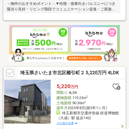
－物件のおすすめポイント－▼特徴・南東向きバルコニーにつき
陽当り良好・リビング階段でコミュニケーション促進・ご家族が
集うLDKは約17.1帖・調理に集中しやすい壁付キッチン(床下収納
有)・LDK横に足を伸ばしてくつろげる和室有・約5.3帖ホールは上
部吹抜仕様・トイレは1階・2階に各1カ所設置・開放感あふれる
ウッドテラス▼周辺環境・番場公園 徒歩3分(約220m)・さいたま
市立日進北小学校 徒歩6分(約460m)・ローソン宮原駅西店 徒歩6
分(約410m)■ ご希望の住まい探しをお手伝いします
━━━━━・・・物件の詳細・ご相談はお気軽にお問い合わせく
ださい。
埼玉県さいたま市北区櫛引町２ 5,220万円 4LDK
5,220
万円
間取り
4LDK
2
建物面積
119.23m
2
土地面積
90.36m
築年月
2023年8月(築3年1ヶ月)
埼玉新都市交通伊奈線 鉄道博物館
（大成）駅 徒歩14分
その他の交通