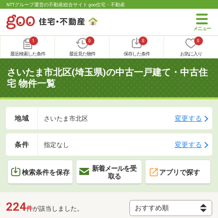
NTTグループ運営の不動産総合サイト goo住宅・不動産
1
0
0
0
最近検索した条件
最近見た物件
保存した条件
お気に入り
さいたま市北区(埼玉県)の中古一戸建て・中古住
宅 物件一覧
地域
変更する
さいたま市北区
条件
変更する
指定なし
新着メールを受
検索条件を保存
アプリで探す
取る
224
件
が該当しました。