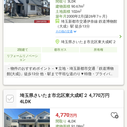
間取り
3LDK
2
建物面積
90.67m
2
土地面積
102m
築年月
2000年2月(築26年7ヶ月)
埼玉新都市交通伊奈線 鉄道博物館
（大成）駅 徒歩13分
その他の交通
埼玉県さいたま市北区東大成町２
2階建て
都市ガス
所有権
リフォームリノベーシ
ョン
－物件のおすすめポイント－▼立地・埼玉新都市交通「鉄道博物
館(大成)」徒歩13分 他・駅まで平坦な道のり▼特徴・プライバシ
ーに配慮された2階リビング設計・ご家族が集うLDKは約17.2帖・
お料理中の会話も弾む対面式キッチン・全居室2面以上の採光を確
保・浴室は1616サイズ▼2026年7月室内リフォーム内容【交換】
埼玉県さいたま市北区東大成町２ 4,770万円
レンジフード、洗面化粧台、温水洗浄便座(1階・2階)【その他】
和室畳表替▼周辺環境・業務スーパーさいたま大宮店 徒歩4分(約
4LDK
260m)■ ご希望の住まい探しをお手伝いします ━━━━━・・・
物件の詳細・ご相談はお気軽にお問い合わせください。
4,770
万円
間取り
4LDK
2
建物面積
91.08m