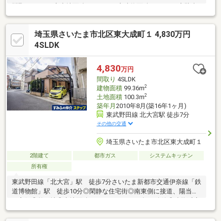
間取り：4LDK◇土地面積：101.31㎡◇建物面積：92.74㎡◇駐車
スペース１台分（車種による）◇約14.8帖のＬＤＫ◇リビングは
吹き抜けになっており開放感があります◇リビングと続き間の和
埼玉県さいたま市北区東大成町１ 4,830万円
室■設備等◇全居室に収納あり◇床下収納◇システムキッチン
（吊戸棚あり）◇対面キッチン◇浴室（追い焚き・足し湯・保
4SLDK
温・湯張り・浴室換気乾燥機能付）◇トイレ１階・２階◇ＴＶモ
ニター付きインターホン◇買い物便良好◇生活利便性良好
4,830
万円
間取り
4SLDK
2
建物面積
99.36m
2
土地面積
100.3m
築年月
2010年8月(築16年1ヶ月)
東武野田線 北大宮駅 徒歩7分
その他の交通
埼玉県さいたま市北区東大成町１
2階建て
都市ガス
システムキッチン
所有権
東武野田線「北大宮」駅 徒歩7分さいたま新都市交通伊奈線「鉄
道博物館」駅 徒歩10分◎閑静な住宅街◎南東側に接道、陽当た
り良好◎整形地◎土地面積：100.30㎡（30.34坪）公簿◎建物延床
面積：99.36㎡（30.05坪）◎平成22年8月築◎間取り：4SLDK