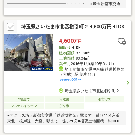
━━━━━━━━━━━━━━━・・・・・ ○ 埼玉新都市交通
「吉野原」駅徒歩11分 ○ 敷地面積122.45平米（約37.04坪） ○
カースペース2台分有（車種による） ○ 広々としたLDK約16.3
帖 ○ 家族との会話が弾む対面式キッチン ○ 床下収納有 ○ 全居
埼玉県さいたま市北区櫛引町２ 4,600万円 4LDK
室収納有 ○ ゆとりのある浴室は1616サイズ ○ 屋上には開放感
あふれるスカイバルコニー
4,600
万円
間取り
4LDK
2
建物面積
97.19m
2
土地面積
83.04m
築年月
2016年1月(築10年8ヶ月)
埼玉新都市交通伊奈線 鉄道博物館
（大成）駅 徒歩11分
その他の交通
埼玉県さいたま市北区櫛引町２
2階建て
南道路
都市ガス
システムキッチン
所有権
■アクセス埼玉新都市交通「鉄道博物館」駅まで 徒歩11分京浜
東北・根岸線「大宮」駅まで 徒歩28分■概要土地面積 約83.04
㎡（約25.11坪）南側道路 幅員約4.0m 私道 接面約9.1m■建物概
要・用途：居宅・構造：木造スレート葺2階建・建物面積：1階