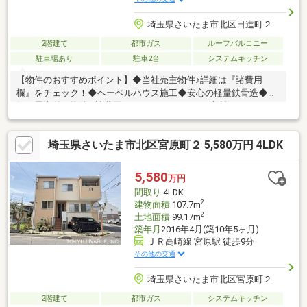
埼玉県さいたま市北区日進町２
2階建て
都市ガス
ルーフバルコニー
駐車場あり
駐車2台
システムキッチン
【物件のおすすめポイント】◆当社売主物件♪詳細は『諸費用
欄』をチェック！◆ヘーベルハウス施工◆安心の軽量鉄骨造◆人
気の屋上付き物件 ※諸費用につきましてはぜひご相談ください！
下記物件概要詳細の『諸費用欄』を必ずご確認ください！！ ※資
料のご請求は、下のオレンジマークの【資料請求】よりお問い合
埼玉県さいたま市北区宮原町２ 5,580万円 4LDK
わせください♪ お問い合わせお待ちしております！※電話でのお問
い合わせは【048-475-8328】まで！ お問い合わせの際は
【SUUMOを見た】とお伝えいただくとスムーズにご案内できま
5,580
万円
す♪
間取り
4LDK
2
建物面積
107.7m
2
土地面積
99.17m
築年月
2016年4月(築10年5ヶ月)
ＪＲ高崎線 宮原駅 徒歩9分
その他の交通
埼玉県さいたま市北区宮原町２
2階建て
都市ガス
システムキッチン