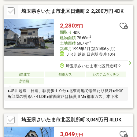
埼玉県さいたま市北区日進町２ 2,280万円 4DK
2,280
万円
間取り
4DK
2
建物面積
78.68m
2
土地面積
69.77m
築年月
1995年3月(築31年6ヶ月)
ＪＲ川越線 日進駅 徒歩10分
埼玉県さいたま市北区日進町２
2階建て
都市ガス
システムキッチン
所有権
●JR川越線「日進」駅徒歩１０分●北東角地で陽当たり良好●全室
角部屋の明るい４LDK●前面道路は幅員６M●都市ガス、本下水
埼玉県さいたま市北区別所町 3,049万円 4LDK
3,049
万円