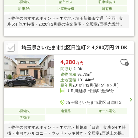
2階建て
都市ガス
駐車場あり
駐車2台
浴室乾燥機
所有権
－物件のおすすめポイント－▼立地・埼玉新都市交通「今羽」徒
歩5分 他▼特徴・2020年2月築の注文住宅・全居室2面採光設計・
リビングを見渡せる対面キッチン・コミュニケーションの機会が
増えるリビング階段・2階の洋室約10.4帖は間仕切りで2部屋に変
更可能(別途要費用)・16×20の広々サイズのユニットバス・パント
埼玉県さいたま市北区日進町２ 4,280万円 2LDK
リーやFCLにもなる納戸約4帖有▼設備・複層ガラス・断熱性・吸
音性・撥水性・難燃性・防カビ性・シックハウス対策・結露防止
等に優れた断熱材を採用・省令準耐火構造・玄関ドアはカードキ
4,280
万円
ー採用▼周辺環境・ジャパンミート卸売市場さいたま北店 徒歩4
間取り
2LDK
分(約300m)
2
建物面積
92.73m
2
土地面積
101.44m
築年月
2010年12月(築15年9ヶ月)
ＪＲ川越線 日進駅 徒歩6分
埼玉県さいたま市北区日進町２
2階建て
南道路
オール電化
所有権
－物件のおすすめポイント－▼立地・川越線「日進」徒歩6分▼特
徴・南向きバルコニー・ウッドデッキ付き・全居室2面以上の採光