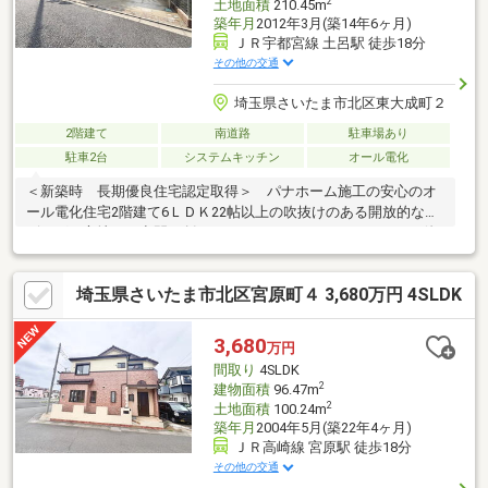
2
土地面積
210.45m
築年月
2012年3月(築14年6ヶ月)
ＪＲ宇都宮線 土呂駅 徒歩18分
その他の交通
埼玉県さいたま市北区東大成町２
2階建て
南道路
駐車場あり
駐車2台
システムキッチン
オール電化
＜新築時 長期優良住宅認定取得＞ パナホーム施工の安心のオ
ール電化住宅2階建て6ＬＤＫ22帖以上の吹抜けのある開放的なリ
ビングが心地よい空間を創りますウォークインクローゼット 他
豊富な収納も魅力「鉄道博物館」駅まで徒歩11分「大宮」駅まで
１駅の「土呂」駅まで徒歩18分都心への通勤・通学もスムーズで
埼玉県さいたま市北区宮原町４ 3,680万円 4SLDK
すカースペース２台並列駐車可能街区内南側突き当り道路に面し
ており車の通り抜けが少なく静かな環境です約110の専門店が揃
う「ステラタウン」へ徒歩11分毎日のお買い物も、週末の家族時
3,680
万円
間も楽しめる立地です
間取り
4SLDK
2
建物面積
96.47m
2
土地面積
100.24m
築年月
2004年5月(築22年4ヶ月)
ＪＲ高崎線 宮原駅 徒歩18分
その他の交通