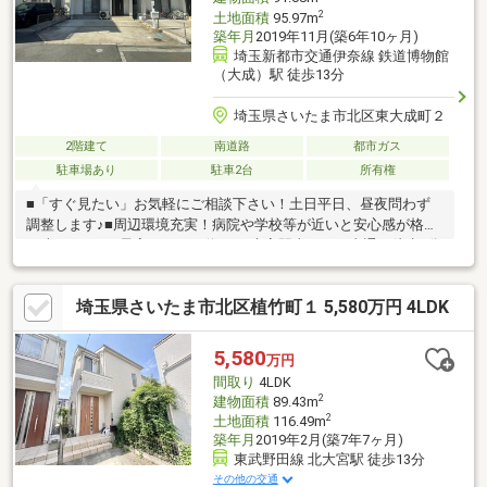
2
土地面積
95.97m
築年月
2019年11月(築6年10ヶ月)
埼玉新都市交通伊奈線 鉄道博物館
（大成）駅 徒歩13分
埼玉県さいたま市北区東大成町２
2階建て
南道路
都市ガス
駐車場あり
駐車2台
所有権
■「すぐ見たい」お気軽にご相談下さい！土日平日、昼夜問わず
調整します♪■周辺環境充実！病院や学校等が近いと安心感が格段
に違います。■最寄りのバス停はJR大宮駅東口まで直通！徒歩3分
なので通勤通学も安心です。■徒歩圏内のスーパー「マルエツ」
は24時間営業です！■車通りが少なく、ゆとりがありプライバシ
埼玉県さいたま市北区植竹町１ 5,580万円 4LDK
ーが守りやすい立地■カースペース2台可！転回スペースがあるた
めスムーズに駐車できます。
5,580
万円
間取り
4LDK
2
建物面積
89.43m
2
土地面積
116.49m
築年月
2019年2月(築7年7ヶ月)
東武野田線 北大宮駅 徒歩13分
その他の交通