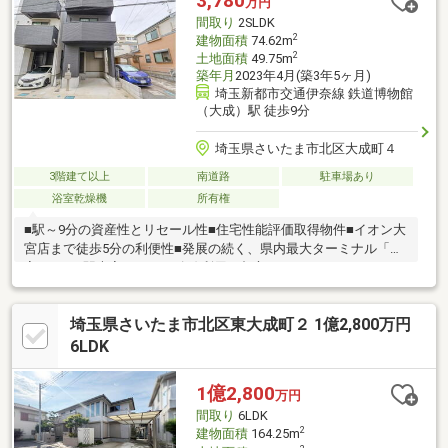
3,780
万円
間取り
2SLDK
2
建物面積
74.62m
2
土地面積
49.75m
築年月
2023年4月(築3年5ヶ月)
埼玉新都市交通伊奈線 鉄道博物館
（大成）駅 徒歩9分
埼玉県さいたま市北区大成町４
3階建て以上
南道路
駐車場あり
浴室乾燥機
所有権
■駅～9分の資産性とリセール性■住宅性能評価取得物件■イオン大
宮店まで徒歩5分の利便性■発展の続く、県内最大ターミナル「大
宮」まで1駅大宮から、13路線利用で都心へのマルチアクセス■フ
ァミリーに選ばれ続けるさいたま市～子育て環境としても注目の
街。■発展の続く街・大宮駅まで1駅3分の資産性■子育て環境も充
埼玉県さいたま市北区東大成町２ 1億2,800万円
実の立地(お買い物環境・公園等)■駐車場付きのゆったり敷地■重
厚感漂うスタイリッシュな外観
6LDK
1億2,800
万円
間取り
6LDK
2
建物面積
164.25m