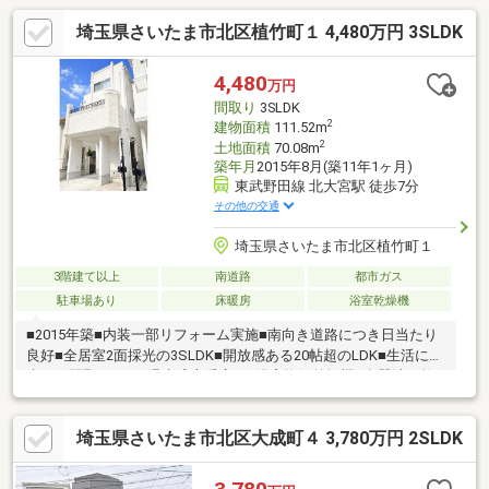
埼玉県さいたま市北区植竹町１ 4,480万円 3SLDK
4,480
万円
間取り
3SLDK
2
建物面積
111.52m
2
土地面積
70.08m
築年月
2015年8月(築11年1ヶ月)
東武野田線 北大宮駅 徒歩7分
その他の交通
埼玉県さいたま市北区植竹町１
3階建て以上
南道路
都市ガス
駐車場あり
床暖房
浴室乾燥機
■2015年築■内装一部リフォーム実施■南向き道路につき日当たり
良好■全居室2面採光の3SLDK■開放感ある20帖超のLDK■生活に配
慮した間取り■TES温水式床暖房 ■浴室換気乾燥機■食器洗い乾
燥機■モニター付インターフォン
埼玉県さいたま市北区大成町４ 3,780万円 2SLDK