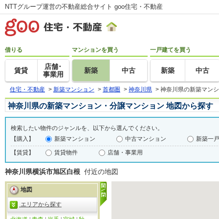
NTTグループ運営の不動産総合サイト goo住宅・不動産
借りる
マンションを買う
一戸建てを買う
店舗･
賃貸
新築
中古
新築
中古
事業用
住宅・不動産
>
新築マンション
>
首都圏
>
神奈川県
>
神奈川県の新築マンシ
神奈川県の新築マンション・分譲マンション 地図から探す
検索したい物件のジャンルを、以下から選んでください。
【購入】
新築マンション
中古マンション
新築一
【賃貸】
賃貸物件
店舗・事業用
神奈川県横浜市旭区白根
付近の地図
地図
エリアから探す