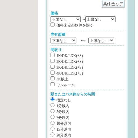
価格
〜
価格未定の物件を除く
専有面積
〜
間取り
1K/DK/LDK(+S)
2K/DK/LDK(+S)
3K/DK/LDK(+S)
4K/DK/LDK(+S)
5K以上
ワンルーム
駅またはバス停からの時間
指定なし
1分以内
5分以内
7分以内
10分以内
15分以内
20分以内