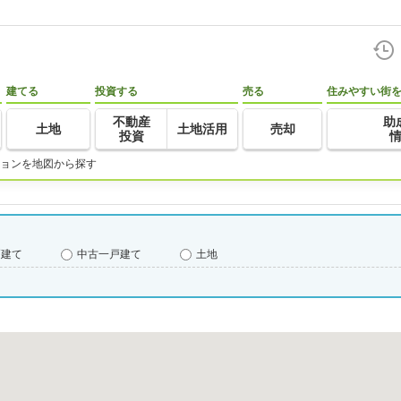
建てる
投資する
売る
住みやすい街
不動産
助
土地
土地活用
売却
投資
ョンを地図から探す
戸建て
中古一戸建て
土地