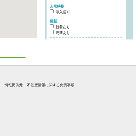
入居時期
即入居可
更新
新着あり
更新あり
設備
電磁調理器
ディスポーザー
浄水器or活水器
100%駐車場
無料駐車場
ペット可
ゴミ出し24時間可
れ
情報提供元
不動産情報に関する免責事項
フロントサービス
セキュリティ充実
共有設備
24時間常駐管理
性能評価書取得
光ファイバー対応
オール電化
立地