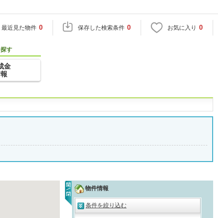
0
0
0
最近見た物件
保存した検索条件
お気に入り
を探す
成金
情報
物件情報
条件を絞り込む