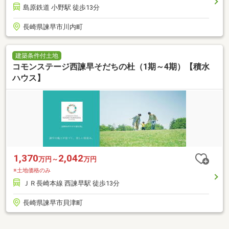
島原鉄道 小野駅 徒歩13分
長崎県諫早市川内町
建築条件付土地
コモンステージ西諫早そだちの杜（1期～4期）【積水
ハウス】
1,370
2,042
万円～
万円
※土地価格のみ
ＪＲ長崎本線 西諫早駅 徒歩13分
長崎県諫早市貝津町