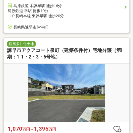
島原鉄道 本諫早駅 徒歩16分
島原鉄道 幸駅 徒歩19分
ＪＲ長崎本線 東諫早駅 徒歩20分
長崎県諫早市仲沖町
建築条件付土地
諫早市アクアコート泉町（建築条件付）宅地分譲（第Ⅰ
期：1-1・2・3・6号地）
1,070
1,395
万円～
万円