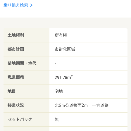
乗り換え検索
土地権利
所有権
都市計画
市街化区域
借地期間・地代
-
2
私道面積
291.78m
地目
宅地
接道状況
北6ｍ公道接面2ｍ 一方道路
セットバック
無