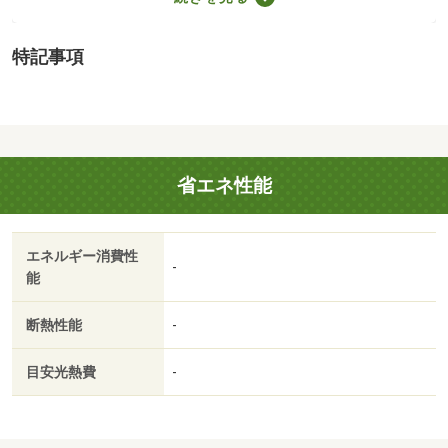
（1,660m）
・買い物
特記事項
スーパー（860m）、コンビニ（600m）
・その他施設
総合病院（1,020m）
【設備・特記事項備考】建築条件なし
地勢：他
省エネ性能
販売区画：3区画
エネルギー消費性
-
能
断熱性能
-
目安光熱費
-