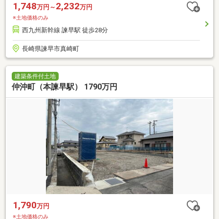
1,748
2,232
万円～
万円
※土地価格のみ
西九州新幹線 諫早駅 徒歩28分
長崎県諫早市真崎町
建築条件付土地
仲沖町（本諫早駅） 1790万円
1,790
万円
※土地価格のみ