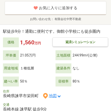
お気に入りに追加する
お問い合わせ先
有限会社中野不動産
駅徒歩9分！通勤に便利です。御館小学校にも徒歩圏内
1,560
返済シミュレーション
価格
万円
坪単価
21.05万円
土地面積
244.99m
(公簿)
2
用途地域
１種低層
建築条件
なし
建ぺい率
50％
容積率
80％
住所
長崎県諫早市栄田町
地図
交通
長崎本線 諫早駅 徒歩9分