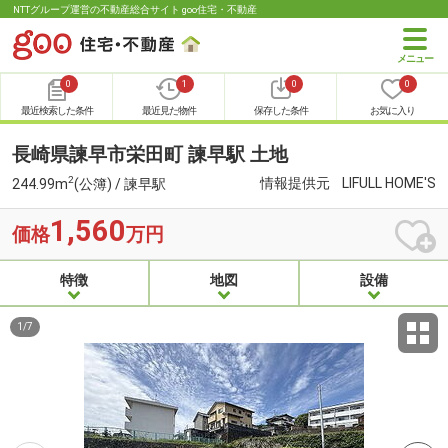
NTTグループ運営の不動産総合サイト goo住宅・不動産
0
1
0
0
最近検索した条件
最近見た物件
保存した条件
お気に入り
長崎県諫早市栄田町 諫早駅 土地
2
情報提供元
LIFULL HOME'S
244.99m
(公簿) / 諫早駅
1,560
価格
万円
特徴
地図
設備
1
/
7