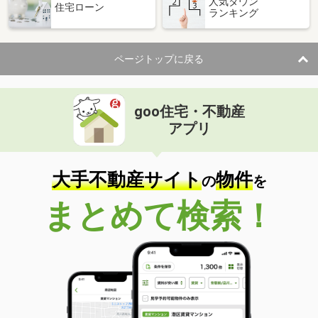
人気タウン
住宅ローン
ランキング
ページトップに戻る
goo住宅・不動産
アプリ
大手不動産サイト
物件
の
を
まとめて検索！