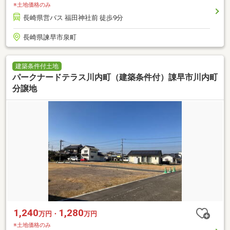
※土地価格のみ
長崎県営バス 福田神社前 徒歩9分
長崎県諫早市泉町
建築条件付土地
パークナードテラス川内町（建築条件付）諌早市川内町
分譲地
1,240
1,280
万円・
万円
※土地価格のみ