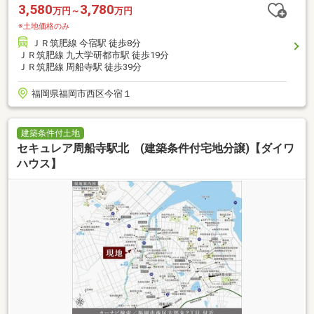
3,580
3,780
万円～
万円
※土地価格のみ
ＪＲ筑肥線 今宿駅 徒歩8分
ＪＲ筑肥線 九大学研都市駅 徒歩19分
ＪＲ筑肥線 周船寺駅 徒歩39分
福岡県福岡市西区今宿１
建築条件付土地
セキュレア周船寺駅北 (建築条件付宅地分譲)【ダイワ
ハウス】