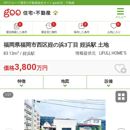
NTTグループ運営の不動産総合サイト goo住宅・不動産
0
1
0
0
最近検索した条件
最近見た物件
保存した条件
お気に入り
福岡県福岡市西区姪の浜3丁目 姪浜駅 土地
2
情報提供元
LIFULL HOME'S
83.13m
/ 姪浜駅
3,800
価格
万円
特徴
地図
設備
1
/
21