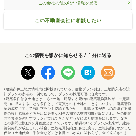
この会社の他の物件情報を見る
この不動産会社に相談したい
この情報を誰かに知らせる / 自分に送る
※建築条件土地の情報内に掲載されている、建物プラン例は、土地購入者の設
計プランの参考の一例であって、プランの採用可否は任意です。
※建築条件付き土地とは、その土地に建築する建物の建築請負契約が、一定期
間内に成立することを条件として売買される土地のことをいいます。建築請負
契約成立に向けて設計プランを協議するため、土地購入者が自己の希望する建
物の設計協議をするために必要な相当の期間の交渉期間が設定され、その期間
内で希望を満たすプランが実現できたかどうかにより結論を出します。なお、
この期間は概ね3ヶ月程度とされています。納得のいくプランが出来ず、建築
請負契約が成立しない場合、土地売買契約は白紙に戻り、土地契約にかかった
代金（土地代金、手付金など）は名目のいかんに関わらず、全て返却されま