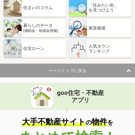
「住みたい街」
住まいのコラム
を見つけよう
暮らしのデータ
家賃相場
(補助金・助成金情報)
人気タウン
住宅ローン
ランキング
ページトップに戻る
goo住宅・不動産
アプリ
大手不動産サイト
物件
の
を