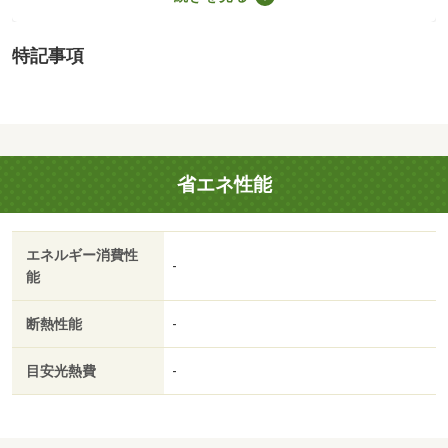
（1,100m）
・買い物
特記事項
スーパー（650m）、コンビニ（80m）、ドラッグストア
（850m）
・その他施設
公園（30m）、銀行（1,100m）、姪北ちとせ保育園
（300m）
省エネ性能
☆建築条件無し！更地渡し♪☆家計に優しい都市ガス！陽
当たり良好♪☆姪北小学校まで徒歩１分なので通学も安心
♪●当社ネット掲載以外の物件もご紹介可能です！【ロー
エネルギー消費性
ン、税金、資金計画など何でもお答えします】Ｑ．気にな
-
能
るお家がたくさんある！→Ａ．すべての物件資料を一括し
てご提供します♪Ｑ．住宅ローンはどこの銀行で借りたらい
断熱性能
-
いの？→Ａ．諸条件をお伺いし、お客様にとって最適な金
融機関をご提案します♪Ｑ．未公開情報を知りたい！→Ａ．
目安光熱費
-
これから公開を予定している物件情報もご紹介します♪お家
探しからアフターサービス・アフターフォローまでワンス
トップでリアルティストアがお手伝いします♪ 【設備・特