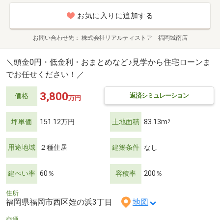
お気に入りに追加する
お問い合わせ先
株式会社リアルティストア 福岡城南店
＼頭金0円・低金利・おまとめなど♪見学から住宅ローンま
でお任せください！／
3,800
返済シミュレーション
価格
万円
坪単価
151.12万円
土地面積
83.13m
2
用途地域
２種住居
建築条件
なし
建ぺい率
60％
容積率
200％
住所
福岡県福岡市西区姪の浜3丁目
地図
交通