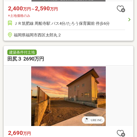
2,400
2,590
万円～
万円
※土地価格のみ
ＪＲ筑肥線 周船寺駅 バス4分/たろう保育園前 停歩6分
福岡県福岡市西区太郎丸２
建築条件付土地
田尻３ 2690万円
2,690
万円