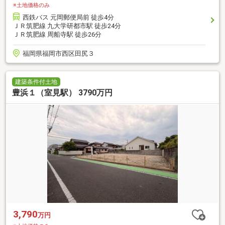
※土地価格のみ
西鉄バス 元岡郵便局前 徒歩4分
ＪＲ筑肥線 九大学研都市駅 徒歩24分
ＪＲ筑肥線 周船寺駅 徒歩26分
福岡県福岡市西区田尻３
建築条件付土地
豊浜１（室見駅） 3790万円
3,790
万円