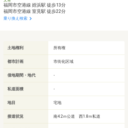
福岡市空港線 姪浜駅 徒歩13分
福岡市空港線 室見駅 徒歩22分
乗り換え検索
土地権利
所有権
都市計画
市街化区域
借地期間・地代
-
私道面積
-
地目
宅地
接道状況
南4.2ｍ公道 西1.8ｍ私道