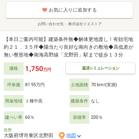
お気に入りに追加する
お問い合わせ先
株式会社イエストア
【本日ご案内可能】建築条件無◆解体更地渡し！有効宅地
約２１．３５坪◆陽当たり良好な南向きの敷地◆高低差が
無い整形地◆南海高野線「北野田」駅まで徒歩１３分
1,750
返済シミュレーション
価格
万円
坪単価
81.95万円
土地面積
70.6m
(実測)
2
用途地域
１種中高
建築条件
なし
建ぺい率
60％
容積率
200％
住所
大阪府堺市東区北野田
地図