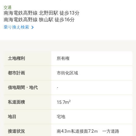
交通
南海電鉄高野線 北野田駅 徒歩13分
南海電鉄高野線 狭山駅 徒歩16分
乗り換え検索
土地権利
所有権
都市計画
市街化区域
借地期間・地代
-
2
私道面積
15.7m
地目
宅地
接道状況
南4.3ｍ私道接面7.2ｍ 一方道路