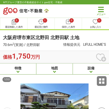
NTTグループ運営の不動産総合サイト goo住宅・不動産
0
1
0
0
最近検索した条件
最近見た物件
保存した条件
お気に入り
大阪府堺市東区北野田 北野田駅 土地
2
情報提供元
LIFULL HOME'S
70.6m
(実測) / 北野田駅
1,750
価格
万円
特徴
地図
設備
1
/
30