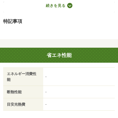
堺市立野田小学校（390m）、堺市立野田中学校（760m）
続きを見る
・買い物
スーパー（330m）、コンビニ（410m）、ドラッグストア
特記事項
（390m）
・その他施設
総合病院（440m）、公園（710m）、銀行（660m）
◆現地案内会開催中◆現地の内覧などお気軽にお申し付け
くださいね！もちろん、当日のご連絡でも対応可能です♪営
省エネ性能
業時間外でもお時間のご相談可能ですよ♪事前にご予約も大
歓迎です！ご自宅にお迎えも可能です！いつでもお気軽に
お問い合わせください♪ 【設備・特記事項備考】建築条件
エネルギー消費性
なし
-
能
地勢：平坦
国土法届出：不要
断熱性能
-
目安光熱費
-