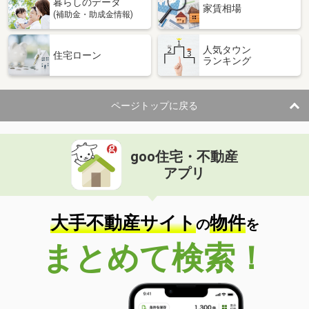
暮らしのデータ
家賃相場
(補助金・助成金情報)
人気タウン
住宅ローン
ランキング
ページトップに戻る
goo住宅・不動産
アプリ
大手不動産サイト
物件
の
を
まとめて検索！