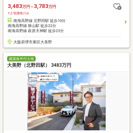
3,483
3,783
万円～
万円
※土地価格のみ
南海高野線 北野田駅 徒歩10分
南海高野線 狭山駅 徒歩22分
南海高野線 萩原天神駅 徒歩23分
大阪府堺市東区大美野
建築条件付土地
大美野（北野田駅） 3483万円