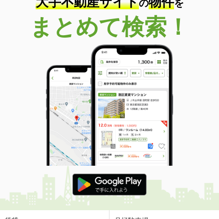
大手不動産サイト
物件
の
を
まとめて検索！