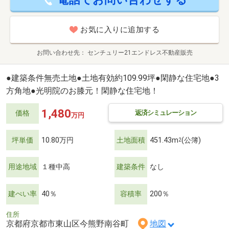
お気に入りに追加する
お問い合わせ先
センチュリー21エンドレス不動産販売
●建築条件無売土地●土地有効約109.99坪●閑静な住宅地●3
方角地●光明院のお膝元！閑静な住宅地！
1,480
返済シミュレーション
価格
万円
坪単価
10.80万円
土地面積
451.43m
(公簿)
2
用途地域
１種中高
建築条件
なし
建ぺい率
40％
容積率
200％
住所
京都府京都市東山区今熊野南谷町
地図