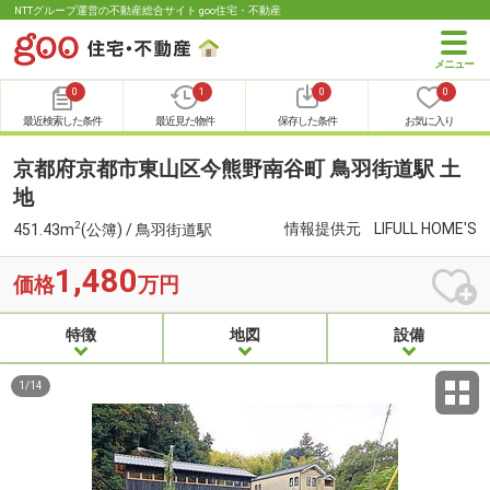
NTTグループ運営の不動産総合サイト goo住宅・不動産
0
1
0
0
最近検索した条件
最近見た物件
保存した条件
お気に入り
京都府京都市東山区今熊野南谷町 鳥羽街道駅 土
地
2
情報提供元
LIFULL HOME'S
451.43m
(公簿) / 鳥羽街道駅
1,480
価格
万円
特徴
地図
設備
1
/
14