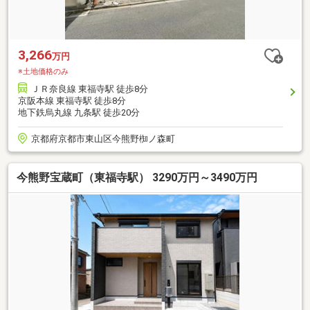
3,266
万円
※土地価格のみ
ＪＲ奈良線 東福寺駅 徒歩8分
京阪本線 東福寺駅 徒歩8分
地下鉄烏丸線 九条駅 徒歩20分
京都府京都市東山区今熊野椥ノ森町
今熊野宝蔵町（東福寺駅） 3290万円～3490万円