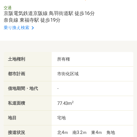
交通
京阪電気鉄道京阪線 鳥羽街道駅 徒歩16分
奈良線 東福寺駅 徒歩19分
乗り換え検索
土地権利
所有権
都市計画
市街化区域
借地期間・地代
-
2
私道面積
77.43m
地目
宅地
接道状況
北4ｍ 南3.2ｍ 東4ｍ 角地