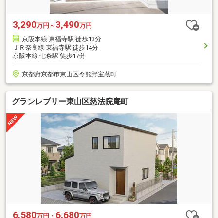
3,290
3,490
万円～
万円
京阪本線 東福寺駅 徒歩13分
ＪＲ奈良線 東福寺駅 徒歩14分
京阪本線 七条駅 徒歩17分
京都府京都市東山区今熊野宝蔵町
グランレブリー東山区慈法院庵町
6,580
6,680
万円・
万円