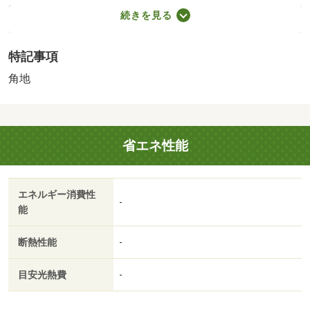
東山泉小中学校西学舎（1,620m）、東山泉小中学校東学舎
続きを見る
（1,078m）
・買い物
特記事項
コンビニ（1,165m）
・その他施設
角地
医療法人財団医道会稲荷山武田病院（963m）
［物件コード］１５４９０１－１３９２２、【その他法
令】事前協議区域（２１－１）、屋外広告物第２種地域、
省エネ性能
居住誘導区域、保全区域、土砂災害特別警戒区域（土石
流） 【設備・特記事項備考】建築条件なし
地勢：平坦
エネルギー消費性
国土法届出：不要
-
能
法令等制限：宅地造成工事規制区域、１２ｍ第１種高度地
区、風致地区第３種地域、本多山特別修景地域、歴史的風
断熱性能
-
土保全区域、近景デザイン保全区域（２１－１）、
目安光熱費
-