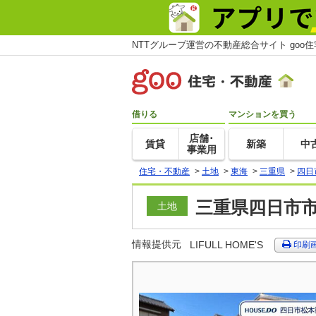
NTTグループ運営の不動産総合サイト goo
借りる
マンションを買う
店舗･
賃貸
新築
中
事業用
住宅・不動産
>
土地
>
東海
>
三重県
>
四日
三重県四日市市
土地
情報提供元
LIFULL HOME'S
印刷