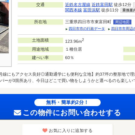
交通
近鉄名古屋線
近鉄富田駅
徒歩12分
関西本線
富田浜駅
徒歩11分
乗換案
所在地
三重県四日市市東富田町
周辺地図
四日市市の行政データ
四日市市周辺
土地面積
2
123.96m
用途地域
１種住居
建ぺい率
60％
1号線にもアクセス良好◎通勤通学にも便利な立地】約37坪の整形地で理
パーが3箇所あり、今日はどこで買い物をしようかと選べるのも楽しい
無料・簡単約2分！
この物件にお問い合わせする
お気に入りに追加する