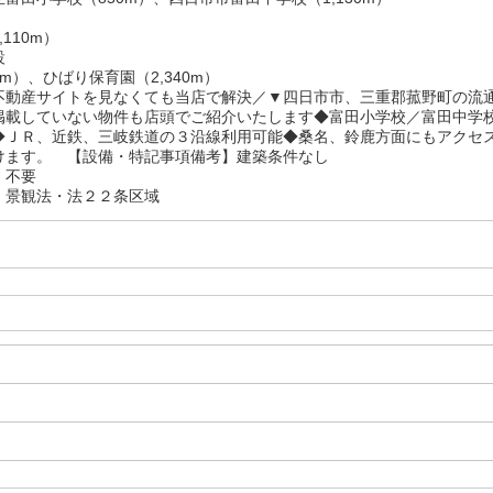
110m）
設
0m）、ひばり保育園（2,340m）
不動産サイトを見なくても当店で解決／▼四日市市、三重郡菰野町の流
掲載していない物件も店頭でご紹介いたします◆富田小学校／富田中学
◆ＪＲ、近鉄、三岐鉄道の３沿線利用可能◆桑名、鈴鹿方面にもアクセ
けます。 【設備・特記事項備考】建築条件なし
：不要
：景観法・法２２条区域