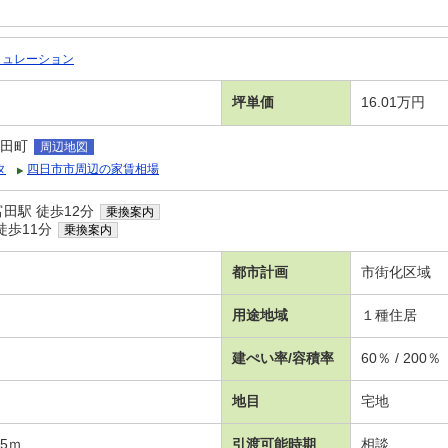
ミュレーション
坪単価
16.01万円
田町
周辺地図
タ
四日市市周辺の家賃相場
田駅 徒歩12分
乗換案内
徒歩11分
乗換案内
都市計画
市街化区域
用途地域
１種住居
建ぺい率/容積率
60％ / 200％
地目
宅地
5ｍ
引渡可能時期
相談