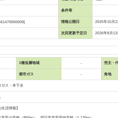
条件等
情報公開日
2025年10月2
561470000009]
次回更新予定日
2026年8月1
1種低層地域
売主・
-
都市ガス
角地
-
市ガス・本下水
し
の生活情報】
富田小学校（850m）、四日市市富田中学校（1,130m）