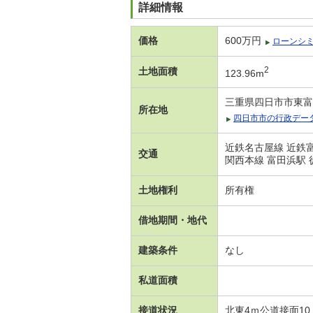
詳細情報
価格
600万円
ローンシ
2
土地面積
123.96m
三重県四日市市東富
所在地
四日市市の行政デー
近鉄名古屋線 近鉄富
交通
関西本線 富田浜駅 
土地権利
所有権
借地期間・地代
建築条件
なし
私道面積
接道状況
北東4ｍ公道接面10.