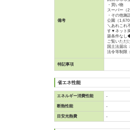
・買い物
スーパー（2,
・その他施
備考
公園（1,67
＼あれこれ
す▼ネット
築条件なし
ご覧いただ
国土法届出
法令等制限
特記事項
省エネ性能
エネルギー消費性能
-
断熱性能
-
目安光熱費
-