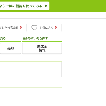
0
0
存した検索条件
お気に入り
売る
住みやすい街を探す
助成金
売却
情報