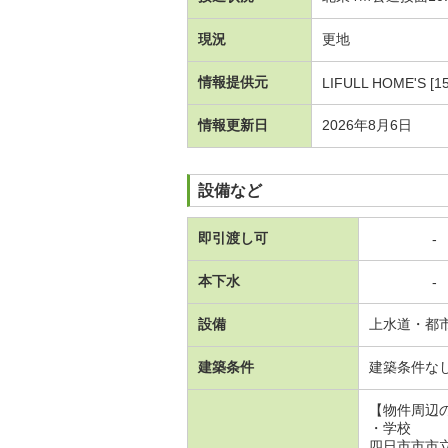
現況
更地
情報提供元
LIFULL HOME'S [1
情報更新日
2026年8月6日
設備など
即引渡し可
-
本下水
-
設備
上水道・都
建築条件
建築条件な
【物件周辺
・学校
四日市市市立