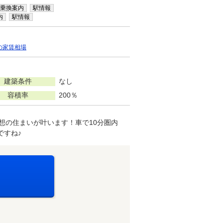
乗換案内
駅情報
内
駅情報
の家賃相場
建築条件
なし
容積率
200％
想の住まいが叶います！車で10分圏内
ですね♪