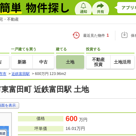
住宅・不動産
1
最近見た物件
保
一戸建てを買う
建てる
投資する
不動産
古
新築
中古
土地
土地活用
投資
市市
>
近鉄富田駅
>
600万円 123.96m2
東富田町 近鉄富田駅 土地
画面を表示
600
価格
万円
坪単価
16.01万円