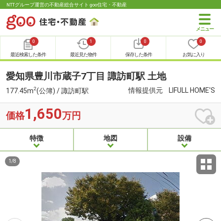
NTTグループ運営の不動産総合サイト goo住宅・不動産
0
1
0
0
最近検索した条件
最近見た物件
保存した条件
お気に入り
愛知県豊川市蔵子7丁目 諏訪町駅 土地
2
情報提供元
LIFULL HOME'S
177.45m
(公簿) / 諏訪町駅
1,650
価格
万円
特徴
地図
設備
1
/
8