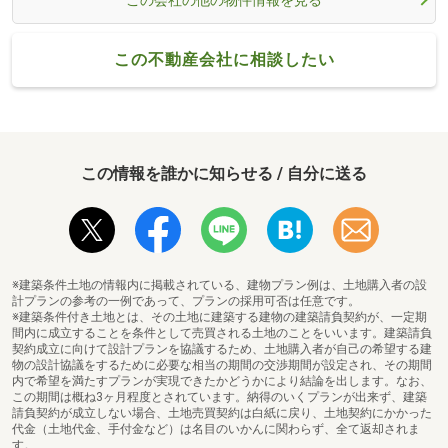
この会社の他の物件情報を見る
この不動産会社に相談したい
この情報を誰かに知らせる / 自分に送る
※建築条件土地の情報内に掲載されている、建物プラン例は、土地購入者の設
計プランの参考の一例であって、プランの採用可否は任意です。
※建築条件付き土地とは、その土地に建築する建物の建築請負契約が、一定期
間内に成立することを条件として売買される土地のことをいいます。建築請負
契約成立に向けて設計プランを協議するため、土地購入者が自己の希望する建
物の設計協議をするために必要な相当の期間の交渉期間が設定され、その期間
内で希望を満たすプランが実現できたかどうかにより結論を出します。なお、
この期間は概ね3ヶ月程度とされています。納得のいくプランが出来ず、建築
請負契約が成立しない場合、土地売買契約は白紙に戻り、土地契約にかかった
代金（土地代金、手付金など）は名目のいかんに関わらず、全て返却されま
す。