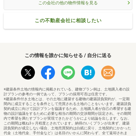
この会社の他の物件情報を見る
この不動産会社に相談したい
この情報を誰かに知らせる / 自分に送る
※建築条件土地の情報内に掲載されている、建物プラン例は、土地購入者の設
計プランの参考の一例であって、プランの採用可否は任意です。
※建築条件付き土地とは、その土地に建築する建物の建築請負契約が、一定期
間内に成立することを条件として売買される土地のことをいいます。建築請負
契約成立に向けて設計プランを協議するため、土地購入者が自己の希望する建
物の設計協議をするために必要な相当の期間の交渉期間が設定され、その期間
内で希望を満たすプランが実現できたかどうかにより結論を出します。なお、
この期間は概ね3ヶ月程度とされています。納得のいくプランが出来ず、建築
請負契約が成立しない場合、土地売買契約は白紙に戻り、土地契約にかかった
代金（土地代金、手付金など）は名目のいかんに関わらず、全て返却されま