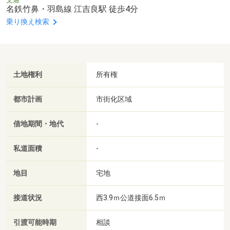
名鉄竹鼻・羽島線 江吉良駅 徒歩4分
乗り換え検索
土地権利
所有権
都市計画
市街化区域
借地期間・地代
-
私道面積
-
地目
宅地
接道状況
西3.9ｍ公道接面6.5ｍ
引渡可能時期
相談