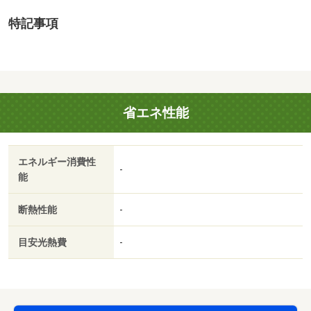
引渡し条件：解体・測量後渡し。
特記事項
地勢：平坦
国土法届出：不要
法令等制限：２２条区域・景観計画区域内（市全域※景観
形成促進区域を除く）
省エネ性能
エネルギー消費性
-
能
断熱性能
-
目安光熱費
-