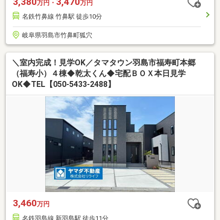
3,380
3,470
万円・
万円
名鉄竹鼻線 竹鼻駅 徒歩10分
岐阜県羽島市竹鼻町狐穴
＼室内完成！見学OK／タマタウン羽島市福寿町本郷
（福寿小）４棟◆乾太くん◆宅配ＢＯＸ本日見学
OK◆TEL【050-5433-2488】
3,460
万円
名鉄羽島線 新羽島駅 徒歩11分