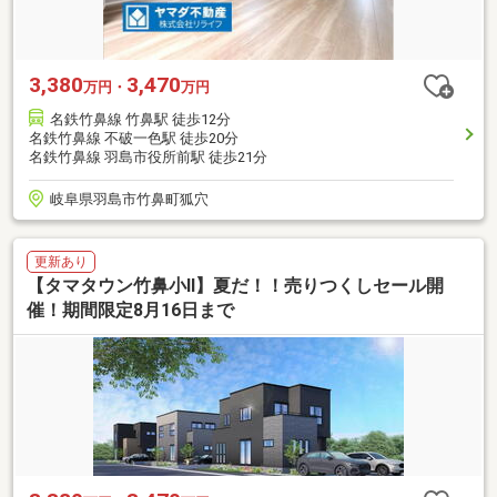
3,380
3,470
万円・
万円
名鉄竹鼻線 竹鼻駅 徒歩12分
名鉄竹鼻線 不破一色駅 徒歩20分
名鉄竹鼻線 羽島市役所前駅 徒歩21分
岐阜県羽島市竹鼻町狐穴
更新あり
【タマタウン竹鼻小Ⅱ】夏だ！！売りつくしセール開
催！期間限定8月16日まで