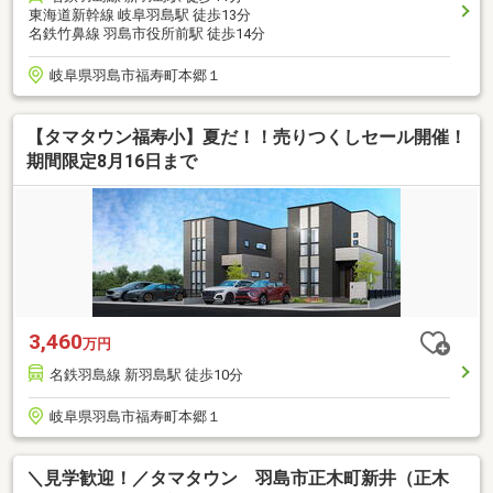
東海道新幹線 岐阜羽島駅 徒歩13分
名鉄竹鼻線 羽島市役所前駅 徒歩14分
岐阜県羽島市福寿町本郷１
【タマタウン福寿小】夏だ！！売りつくしセール開催！
期間限定8月16日まで
3,460
万円
名鉄羽島線 新羽島駅 徒歩10分
岐阜県羽島市福寿町本郷１
＼見学歓迎！／タマタウン 羽島市正木町新井（正木