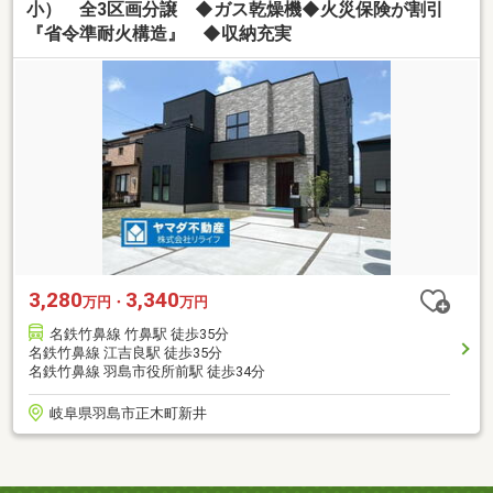
小） 全3区画分譲 ◆ガス乾燥機◆火災保険が割引
『省令準耐火構造』 ◆収納充実
3,280
3,340
万円・
万円
名鉄竹鼻線 竹鼻駅 徒歩35分
名鉄竹鼻線 江吉良駅 徒歩35分
名鉄竹鼻線 羽島市役所前駅 徒歩34分
岐阜県羽島市正木町新井