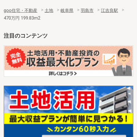
goo住宅・不動産
土地
岐阜県
羽島市
江吉良駅
470万円 199.83m2
注目のコンテンツ