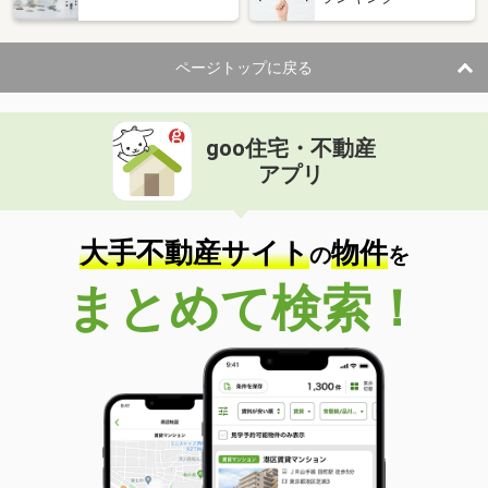
ページトップに戻る
goo住宅・不動産
アプリ
大手不動産サイト
物件
の
を
まとめて検索！