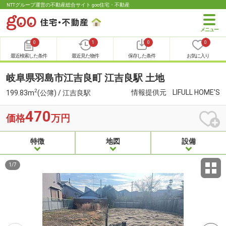
NTTグループ運営の不動産総合サイト goo住宅・不動産
0
1
0
0
最近検索した条件
最近見た物件
保存した条件
お気に入り
岐阜県羽島市江吉良町 江吉良駅 土地
2
情報提供元
LIFULL HOME'S
199.83m
(公簿) / 江吉良駅
470
価格
万円
特徴
地図
設備
1
/
7