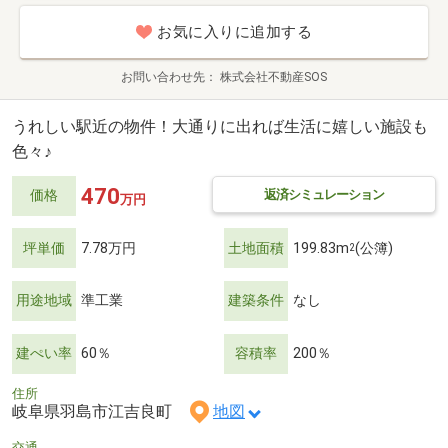
お気に入りに追加する
お問い合わせ先
株式会社不動産SOS
うれしい駅近の物件！大通りに出れば生活に嬉しい施設も
色々♪
470
返済シミュレーション
価格
万円
坪単価
7.78万円
土地面積
199.83m
(公簿)
2
用途地域
準工業
建築条件
なし
建ぺい率
60％
容積率
200％
住所
岐阜県羽島市江吉良町
地図
交通