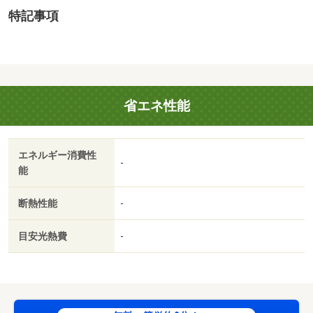
コンビニ（640m）
特記事項
・その他施設
みなと保育園（609m）
地勢：雛段
国土法届出：不要
法令等制限：建築基準法 第２２条、土砂災害警戒区域
省エネ性能
（急傾斜地 一部該当）、遺跡（小田井）、立地適正化計
画（都市機能誘導区域外、居住誘導区域外）。
エネルギー消費性
-
能
断熱性能
-
目安光熱費
-