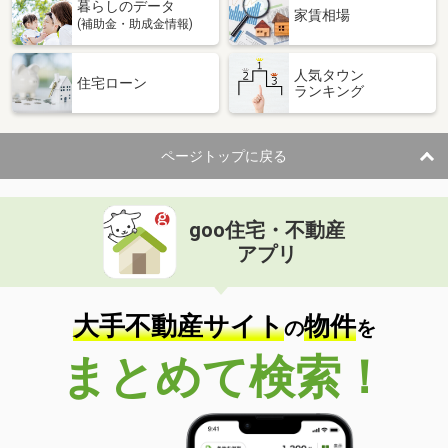
暮らしのデータ
家賃相場
(補助金・助成金情報)
人気タウン
住宅ローン
ランキング
ページトップに戻る
goo住宅・不動産
アプリ
大手不動産サイト
物件
の
を
まとめて検索！