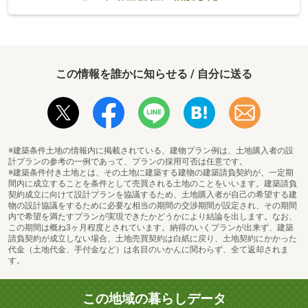
この情報を誰かに知らせる / 自分に送る
※建築条件土地の情報内に掲載されている、建物プラン例は、土地購入者の設
計プランの参考の一例であって、プランの採用可否は任意です。
※建築条件付き土地とは、その土地に建築する建物の建築請負契約が、一定期
間内に成立することを条件として売買される土地のことをいいます。建築請負
契約成立に向けて設計プランを協議するため、土地購入者が自己の希望する建
物の設計協議をするために必要な相当の期間の交渉期間が設定され、その期間
内で希望を満たすプランが実現できたかどうかにより結論を出します。なお、
この期間は概ね3ヶ月程度とされています。納得のいくプランが出来ず、建築
請負契約が成立しない場合、土地売買契約は白紙に戻り、土地契約にかかった
代金（土地代金、手付金など）は名目のいかんに関わらず、全て返却されま
す。
この地域の暮らしデータ