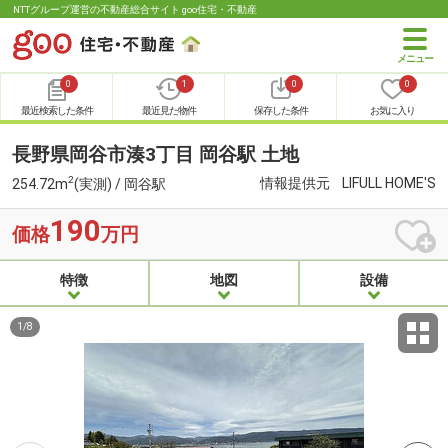
NTTグループ運営の不動産総合サイト goo住宅・不動産
0
1
0
0
最近検索した条件
最近見た物件
保存した条件
お気に入り
長野県岡谷市湊3丁目 岡谷駅 土地
2
情報提供元
LIFULL HOME'S
254.72m
(実測) / 岡谷駅
190
価格
万円
特徴
地図
設備
1
/
8