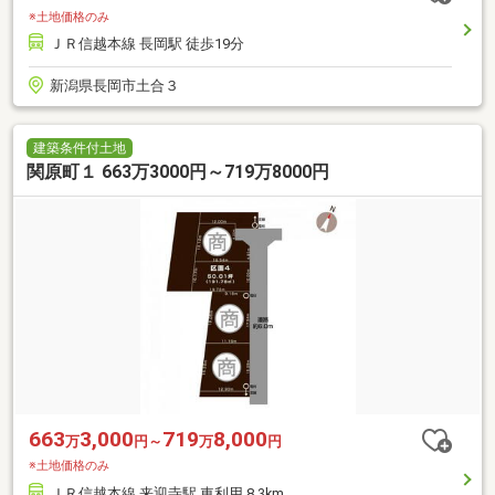
※土地価格のみ
ＪＲ信越本線 長岡駅 徒歩19分
新潟県長岡市土合３
建築条件付土地
関原町１ 663万3000円～719万8000円
663
3,000
719
8,000
万
円～
万
円
※土地価格のみ
ＪＲ信越本線 来迎寺駅 車利用 8.3km