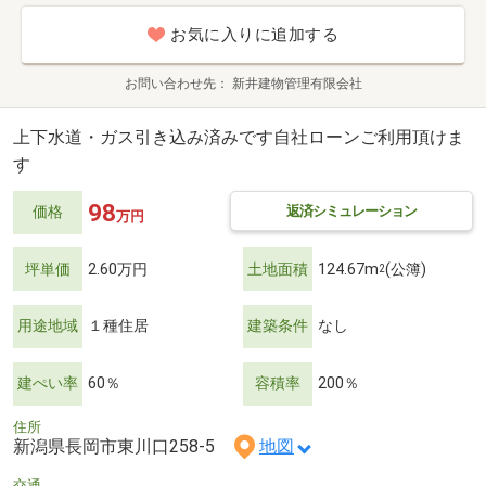
お気に入りに追加する
お問い合わせ先
新井建物管理有限会社
上下水道・ガス引き込み済みです自社ローンご利用頂けま
す
98
返済シミュレーション
価格
万円
坪単価
2.60万円
土地面積
124.67m
(公簿)
2
用途地域
１種住居
建築条件
なし
建ぺい率
60％
容積率
200％
住所
新潟県長岡市東川口258-5
地図
交通