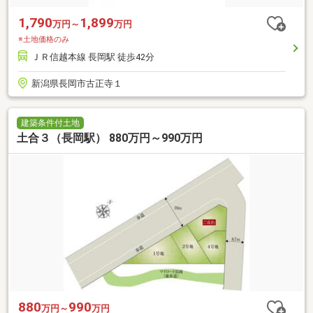
1,790
1,899
万円～
万円
※土地価格のみ
ＪＲ信越本線 長岡駅 徒歩42分
新潟県長岡市古正寺１
建築条件付土地
土合３（長岡駅） 880万円～990万円
880
990
万円～
万円