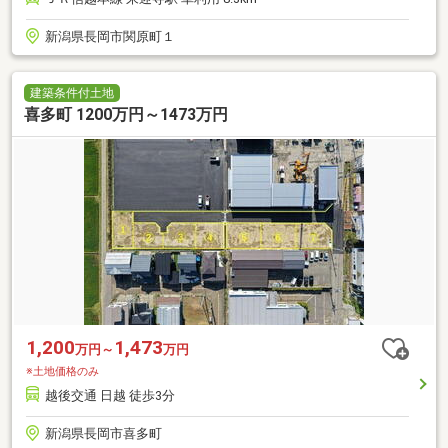
新潟県長岡市関原町１
建築条件付土地
喜多町 1200万円～1473万円
1,200
1,473
万円～
万円
※土地価格のみ
越後交通 日越 徒歩3分
新潟県長岡市喜多町