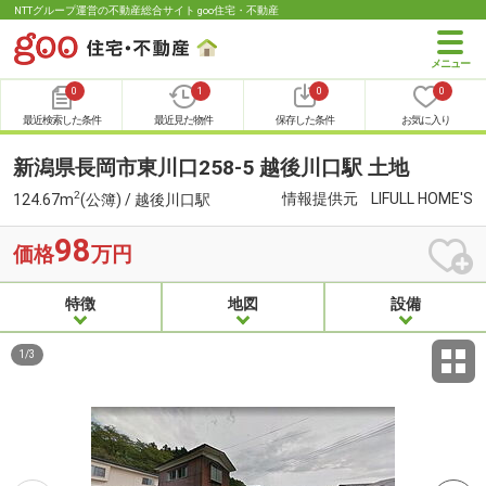
NTTグループ運営の不動産総合サイト goo住宅・不動産
0
1
0
0
最近検索した条件
最近見た物件
保存した条件
お気に入り
新潟県長岡市東川口258-5 越後川口駅 土地
2
情報提供元
LIFULL HOME'S
124.67m
(公簿) / 越後川口駅
98
価格
万円
特徴
地図
設備
1
/
3