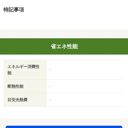
・買い物
特記事項
コンビニ（1,000m）
・その他施設
公園（1,940m）、銀行（630m）
更地渡し
国土法届出：不要
省エネ性能
エネルギー消費性
-
能
断熱性能
-
目安光熱費
-