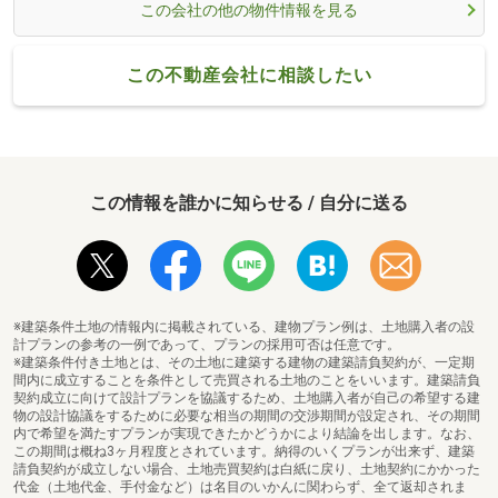
この会社の他の物件情報を見る
この不動産会社に相談したい
この情報を誰かに知らせる / 自分に送る
※建築条件土地の情報内に掲載されている、建物プラン例は、土地購入者の設
計プランの参考の一例であって、プランの採用可否は任意です。
※建築条件付き土地とは、その土地に建築する建物の建築請負契約が、一定期
間内に成立することを条件として売買される土地のことをいいます。建築請負
契約成立に向けて設計プランを協議するため、土地購入者が自己の希望する建
物の設計協議をするために必要な相当の期間の交渉期間が設定され、その期間
内で希望を満たすプランが実現できたかどうかにより結論を出します。なお、
この期間は概ね3ヶ月程度とされています。納得のいくプランが出来ず、建築
請負契約が成立しない場合、土地売買契約は白紙に戻り、土地契約にかかった
代金（土地代金、手付金など）は名目のいかんに関わらず、全て返却されま