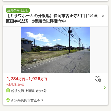
建築条件付土地
【ミサワホームの分譲地】長岡市古正寺3丁目4区画 ※
区画4申込済 2番順位以降受付中
1,784
1,928
万円～
万円
※土地価格のみ
越後交通 上蓮潟 徒歩4分
新潟県長岡市古正寺３