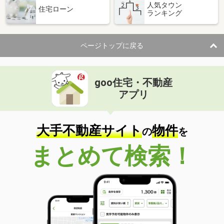
人気タウン
住宅ローン
ランキング
ページトップに戻る
goo住宅・不動産
アプリ
大手不動産サイト
物件
の
を
まとめて検索！