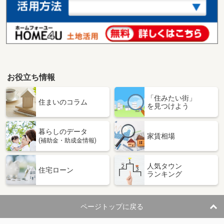
お役立ち情報
「住みたい街」
住まいのコラム
を見つけよう
暮らしのデータ
家賃相場
(補助金・助成金情報)
人気タウン
住宅ローン
ランキング
ページトップに戻る