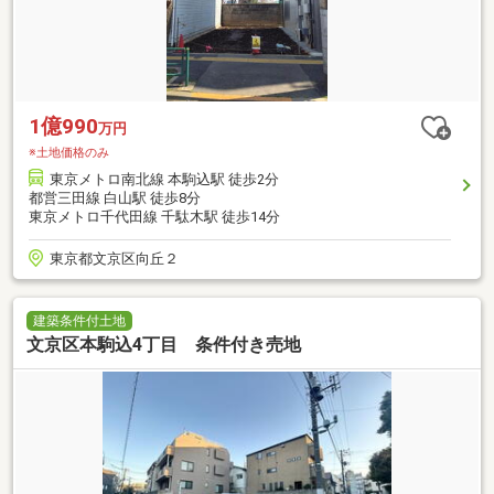
1億990
万円
※土地価格のみ
東京メトロ南北線 本駒込駅 徒歩2分
都営三田線 白山駅 徒歩8分
東京メトロ千代田線 千駄木駅 徒歩14分
東京都文京区向丘２
建築条件付土地
文京区本駒込4丁目 条件付き売地