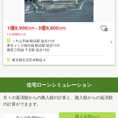
1億8,900
3億9,800
万円～
万円
※土地価格のみ
ＪＲ山手線 駒込駅 徒歩11分
東京メトロ南北線 駒込駅 徒歩11分
都営三田線 千石駅 徒歩15分
東京都文京区本駒込４
住宅ローンシミュレーション
月々の返済額からの購入額の計算と、購入額からの返済額
の計算ができます。
購入金額から
月々の返済額から