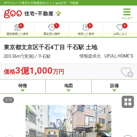
NTTグループ運営の不動産総合サイト goo住宅・不動産
0
1
0
0
最近検索した条件
最近見た物件
保存した条件
お気に入り
東京都文京区千石4丁目 千石駅 土地
2
情報提供元
LIFULL HOME'S
203.36m
(実測) / 千石駅
3億1,000
価格
万円
特徴
地図
設備
1
/
15