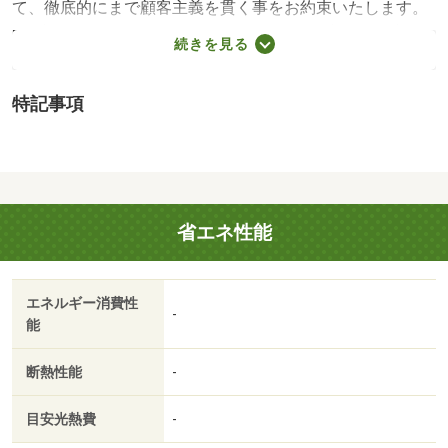
て、徹底的にまで顧客主義を貫く事をお約束いたします。
■都心エリアに特化した情報網を駆使し、最良の不動産を
続きを見る
ご提案。■住宅ローンシュミレーション無料相談会毎日随
時開催中。■ウォールメイトオリジナルの住宅購入・住替
特記事項
え等について分かりやすく解説したガイドブックをご希望
者様に【 無料プレゼント】 【設備・特記事項備考】建
築条件なし
国土法届出：不要
省エネ性能
エネルギー消費性
-
能
断熱性能
-
目安光熱費
-