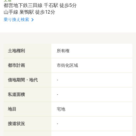
都営地下鉄三田線 千石駅 徒歩5分
山手線 巣鴨駅 徒歩12分
乗り換え検索
土地権利
所有権
都市計画
市街化区域
借地期間・地代
-
私道面積
-
地目
宅地
接道状況
-