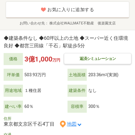
お気に入りに追加する
お問い合わせ先
株式会社WALLMATE不動産 後楽園支店
◆建築条件なし ◆60坪以上の土地 ◆スーパー近く住環境
良好 ◆都営三田線「千石」駅徒歩5分
3億1,000
返済シミュレーション
価格
万円
坪単価
503.93万円
土地面積
203.36m
(実測)
2
用途地域
１種住居
建築条件
なし
建ぺい率
60％
容積率
300％
住所
東京都文京区千石4丁目
地図
交通