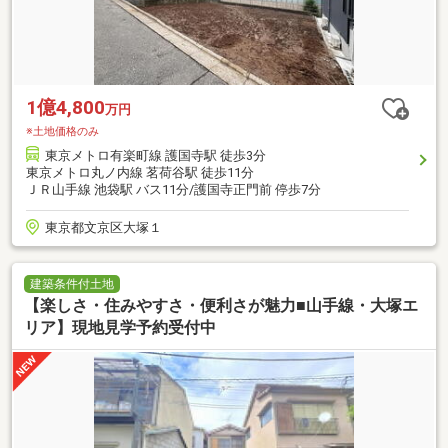
1億4,800
万円
※土地価格のみ
東京メトロ有楽町線 護国寺駅 徒歩3分
東京メトロ丸ノ内線 茗荷谷駅 徒歩11分
ＪＲ山手線 池袋駅 バス11分/護国寺正門前 停歩7分
東京都文京区大塚１
建築条件付土地
【楽しさ・住みやすさ・便利さが魅力■山手線・大塚エ
リア】現地見学予約受付中