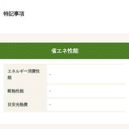
（1,606m）
・買い物
特記事項
コンビニ（6,117m）
・その他施設
総合病院（9,313m）、公園（4,987m）、いずみ保育園
（1,240m）
※温泉付きの宅地です。温泉利用料は無料。共用配管から
省エネ性能
の引込み、共用配管の修繕等は買主負担となります。
地勢：平坦
国土法届出：不要
エネルギー消費性
-
能
断熱性能
-
目安光熱費
-