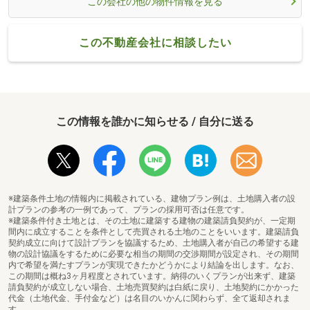
この会社の他の物件情報を見る
この不動産会社に相談したい
この情報を誰かに知らせる / 自分に送る
※建築条件土地の情報内に掲載されている、建物プラン例は、土地購入者の設
計プランの参考の一例であって、プランの採用可否は任意です。
※建築条件付き土地とは、その土地に建築する建物の建築請負契約が、一定期
間内に成立することを条件として売買される土地のことをいいます。建築請負
契約成立に向けて設計プランを協議するため、土地購入者が自己の希望する建
物の設計協議をするために必要な相当の期間の交渉期間が設定され、その期間
内で希望を満たすプランが実現できたかどうかにより結論を出します。なお、
この期間は概ね3ヶ月程度とされています。納得のいくプランが出来ず、建築
請負契約が成立しない場合、土地売買契約は白紙に戻り、土地契約にかかった
代金（土地代金、手付金など）は名目のいかんに関わらず、全て返却されま
す。