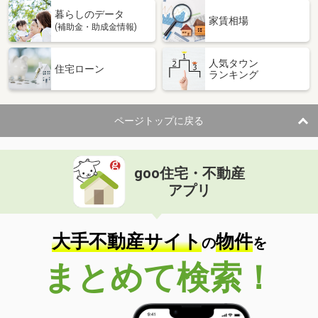
暮らしのデータ
家賃相場
(補助金・助成金情報)
人気タウン
住宅ローン
ランキング
ページトップに戻る
goo住宅・不動産
アプリ
大手不動産サイト
物件
の
を
まとめて検索！