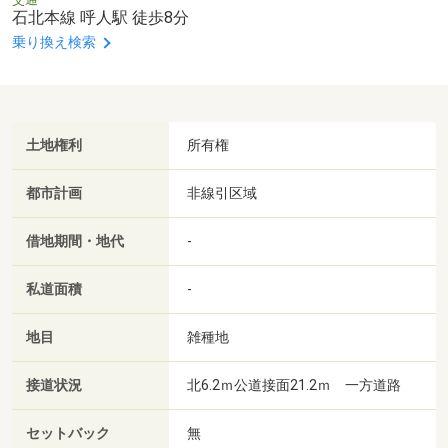
石北本線 呼人駅 徒歩8分
乗り換え検索
土地権利
所有権
都市計画
非線引区域
借地期間・地代
-
私道面積
-
地目
雑種地
接道状況
北6.2ｍ公道接面21.2ｍ 一方道路
セットバック
無