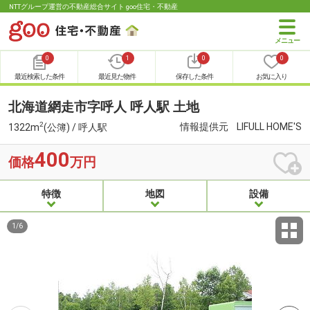
NTTグループ運営の不動産総合サイト goo住宅・不動産
0
1
0
0
最近検索した条件
最近見た物件
保存した条件
お気に入り
北海道網走市字呼人 呼人駅 土地
2
情報提供元
LIFULL HOME'S
1322m
(公簿) / 呼人駅
400
価格
万円
特徴
地図
設備
1
/
6