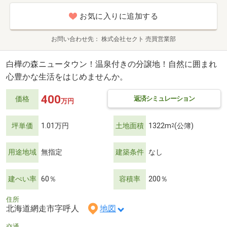
お気に入りに追加する
お問い合わせ先
株式会社セクト 売買営業部
白樺の森ニュータウン！温泉付きの分譲地！自然に囲まれ
心豊かな生活をはじめませんか。
400
返済シミュレーション
価格
万円
坪単価
1.01万円
土地面積
1322m
(公簿)
2
用途地域
無指定
建築条件
なし
建ぺい率
60％
容積率
200％
住所
北海道網走市字呼人
地図
交通