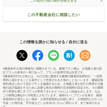
この会社の他の物件情報を見る
この不動産会社に相談したい
この情報を誰かに知らせる / 自分に送る
※建築条件土地の情報内に掲載されている、建物プラン例は、土地購入者の設
計プランの参考の一例であって、プランの採用可否は任意です。
※建築条件付き土地とは、その土地に建築する建物の建築請負契約が、一定期
間内に成立することを条件として売買される土地のことをいいます。建築請負
契約成立に向けて設計プランを協議するため、土地購入者が自己の希望する建
物の設計協議をするために必要な相当の期間の交渉期間が設定され、その期間
内で希望を満たすプランが実現できたかどうかにより結論を出します。なお、
この期間は概ね3ヶ月程度とされています。納得のいくプランが出来ず、建築
請負契約が成立しない場合、土地売買契約は白紙に戻り、土地契約にかかった
代金（土地代金、手付金など）は名目のいかんに関わらず、全て返却されま
す。