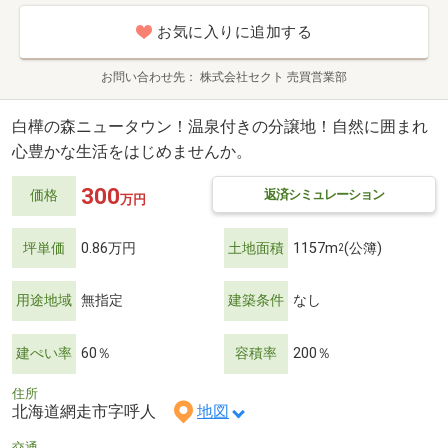
お気に入りに追加する
お問い合わせ先
株式会社セクト 売買営業部
白樺の森ニュータウン！温泉付きの分譲地！自然に囲まれ
心豊かな生活をはじめませんか。
300
返済シミュレーション
価格
万円
坪単価
0.86万円
土地面積
1157m
(公簿)
2
用途地域
無指定
建築条件
なし
建ぺい率
60％
容積率
200％
住所
北海道網走市字呼人
地図
交通