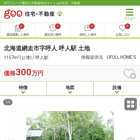
NTTグループ運営の不動産総合サイト goo住宅・不動産
0
1
0
0
最近検索した条件
最近見た物件
保存した条件
お気に入り
北海道網走市字呼人 呼人駅 土地
2
情報提供元
LIFULL HOME'S
1157m
(公簿) / 呼人駅
300
価格
万円
特徴
地図
設備
1
/
6