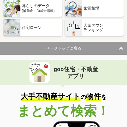
暮らしのデータ
家賃相場
(補助金・助成金情報)
人気タウン
住宅ローン
ランキング
ページトップに戻る
goo住宅・不動産
アプリ
大手不動産サイト
物件
の
を
まとめて検索！