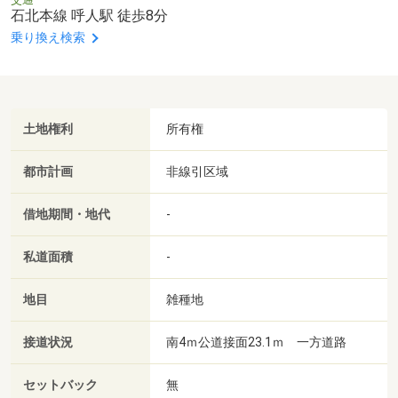
石北本線 呼人駅 徒歩8分
乗り換え検索
土地権利
所有権
都市計画
非線引区域
借地期間・地代
-
私道面積
-
地目
雑種地
接道状況
南4ｍ公道接面23.1ｍ 一方道路
セットバック
無