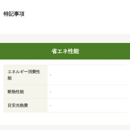
（1,439m）
・買い物
特記事項
コンビニ（9,124m）
・その他施設
総合病院（9,095m）、公園（4,769m）、いずみ保育園
（1,075m）
※温泉付きの宅地です。温泉利用料は無料。共用配管から
省エネ性能
の引込み、共用配管の修繕等の費用は買主負担となりま
す。
地勢：平坦
エネルギー消費性
国土法届出：不要
-
能
断熱性能
-
目安光熱費
-