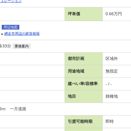
ミュレーション
坪単価
0.66万円
周辺地図
網走市周辺の家賃相場
歩33分
乗換案内
都市計画
区域外
用途地域
無指定
建ぺい率/容積率
- / -
地目
雑種地
.9ｍ 一方道路
引渡可能時期
即時