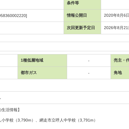
条件等
情報公開日
2020年8月6
058360002220]
次回更新予定日
2026年8月2
1種低層地域
売主・
-
都市ガス
角地
-
し
の生活情報】
小学校（3,790m）、網走市立呼人中学校（3,791m）