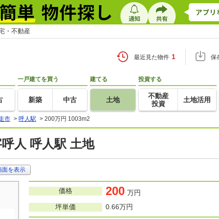
住宅・不動産
1
最近見た物件
保
一戸建てを買う
建てる
投資する
不動産
古
新築
中古
土地
土地活用
投資
走市
>
呼人駅
>
200万円 1003m2
呼人 呼人駅 土地
画面を表示
200
価格
万円
坪単価
0.66万円