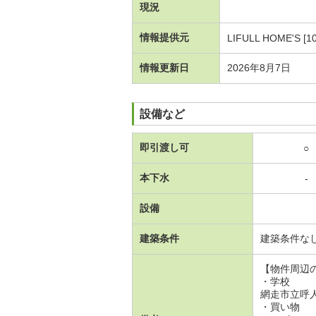
現況
情報提供元
LIFULL HOME'S [1
情報更新日
2026年8月7日
設備など
即引渡し可
○
本下水
-
設備
建築条件
建築条件な
【物件周辺
・学校
網走市立呼人
・買い物