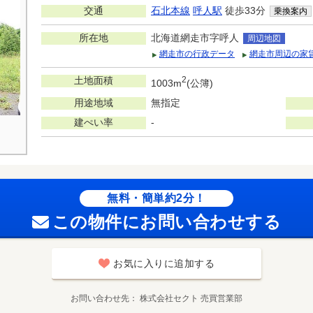
交通
石北本線
呼人駅
徒歩33分
乗換案内
所在地
北海道網走市字呼人
周辺地図
網走市の行政データ
網走市周辺の家
土地面積
2
1003m
(公簿)
用途地域
無指定
建ぺい率
-
無料・簡単約2分！
この物件にお問い合わせする
お気に入りに追加する
お問い合わせ先
株式会社セクト 売買営業部