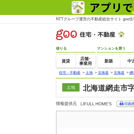
NTTグループ運営の不動産総合サイト goo
借りる
マンションを買う
店舗･
賃貸
新築
中
事業用
住宅・不動産
>
土地
>
北海道
>
北海道
>
網
北海道網走市字
土地
情報提供元
LIFULL HOME'S
印刷