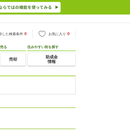
0
0
存した検索条件
お気に入り
売る
住みやすい街を探す
助成金
売却
情報