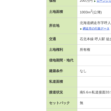
価格
200万円
ローンシ
2
土地面積
1003m
(公簿)
北海道網走市字呼人
所在地
網走市の行政データ
交通
石北本線 呼人駅 徒
土地権利
所有権
借地期間・地代
建築条件
なし
私道面積
接道状況
南5.6ｍ私道接面33
セットバック
無