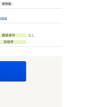
駅情報
賃相場
建築条件
なし
容積率
-